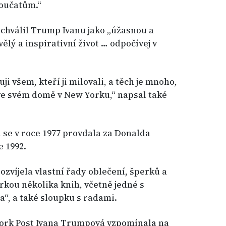
oučatům.“
chválil Trump Ivanu jako „úžasnou a
ělý a inspirativní život … odpočívej v
 všem, kteří ji milovali, a těch je mnoho,
e svém domě v New Yorku,“ napsal také
se v roce 1977 provdala za Donalda
e 1992.
zvíjela vlastní řady oblečení, šperků a
rkou několika knih, včetně jedné s
“, a také sloupku s radami.
ork Post Ivana Trumpová vzpomínala na