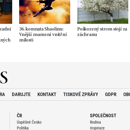
 zadní
36. komnata Shaolinu:
Poškozený strom stojí za
Vnější znamení vnitřní
záchranu
aných
milosti
RA
DARUJTE
KONTAKT
TISKOVÉ ZPRÁVY
GDPR
OB
ČR
SPOLEČNOST
Úspěšné Česko
Rodina
Politika
Inspirace