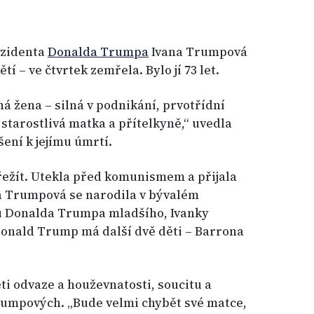
ezidenta
Donalda Trumpa
Ivana Trumpová
tí – ve čtvrtek zemřela. Bylo jí 73 let.
á žena – silná v podnikání, prvotřídní
 starostlivá matka a přítelkyně,“ uvedla
ení k jejímu úmrtí.
ežít. Utekla před komunismem a přijala
na Trumpová se narodila v bývalém
u Donalda Trumpa mladšího, Ivanky
onald Trump má další dvě děti – Barrona
ti odvaze a houževnatosti, soucitu a
rumpových. „Bude velmi chybět své matce,