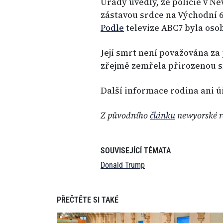
Úřady uvedly, že policie v N
zástavou srdce na Východní 64
Podle
televize ABC7 byla oso
Její smrt není považována za
zřejmě zemřela přirozenou s
Další informace rodina ani ú
Z původního
článku
newyorské r
SOUVISEJÍCÍ TÉMATA
Donald Trump
PŘEČTĚTE SI TAKÉ