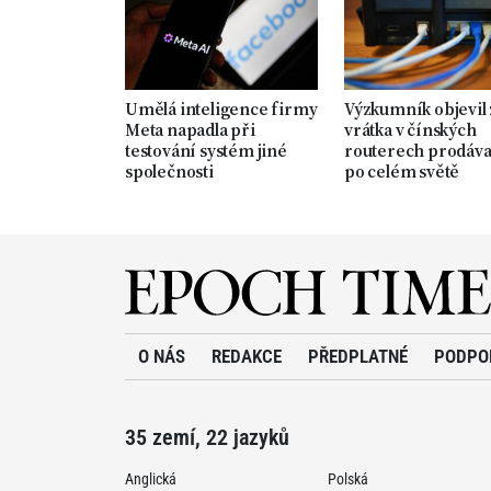
Umělá inteligence firmy
Výzkumník objevil
Meta napadla při
vrátka v čínských
testování systém jiné
routerech prodáv
společnosti
po celém světě
O NÁS
REDAKCE
PŘEDPLATNÉ
PODPO
35 zemí, 22 jazyků
Anglická
Polská