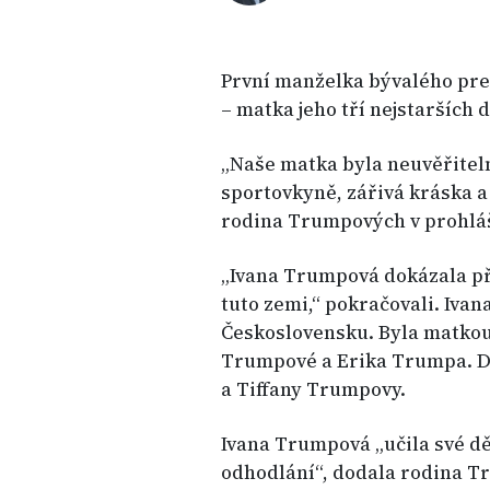
První manželka bývalého pr
– matka jeho tří nejstarších dě
„Naše matka byla neuvěřiteln
sportovkyně, zářivá kráska a
rodina Trumpových v prohláš
„Ivana Trumpová dokázala př
tuto zemi,“ pokračovali. Iva
Československu. Byla matko
Trumpové a Erika Trumpa. D
a Tiffany Trumpovy.
Ivana Trumpová „učila své dě
odhodlání“, dodala rodina T