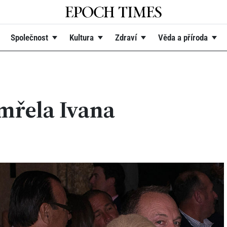
Společnost
Kultura
Zdraví
Věda a příroda
emřela Ivana