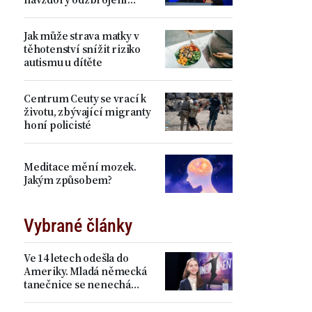
Hamásu
Jak může strava matky v
těhotenství snížit riziko
autismu u dítěte
Centrum Ceuty se vrací k
životu, zbývající migranty
honí policisté
Meditace mění mozek.
Jakým způsobem?
Vybrané články
Ve 14 letech odešla do
Ameriky. Mladá německá
tanečnice se nenechá
zastrašit Pekingem