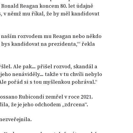
 Ronald Reagan koncem 80. let údajně
s, v němž mu říkal, že by měl kandidovat
d naším rozvodem mu Reagan nebo někdo
ěl bys kandidovat na prezidenta,‘“ řekla
šlel. Ale pak… přišel rozvod, skandál a
jeho nenáviděly… takže v tu chvíli nebylo
 Ale pořád si s tou myšlenkou pohrával.“
Rossano Rubicondi zemřel v roce 2021.
ila, že je jeho odchodem „zdrcena“.
nezveřejnila.