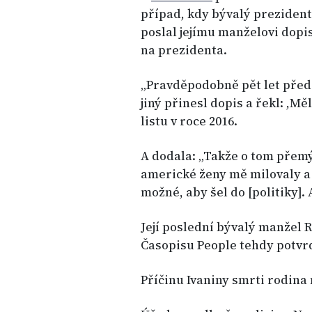
případ, kdy bývalý prezident
poslal jejímu manželovi dopi
na prezidenta.
„Pravděpodobně pět let pře
jiný přinesl dopis a řekl: ,M
listu v roce 2016.
A dodala: „Takže o tom přemý
americké ženy mě milovaly a 
možné, aby šel do [politiky].
Její poslední bývalý manžel 
Časopisu People tehdy potvrd
Příčinu Ivaniny smrti rodina 