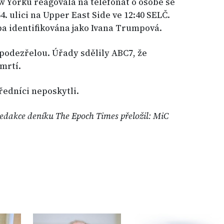
ew Yorku reagovala na telefonát o osobě se
. ulici na Upper East Side ve 12:40 SELČ.
ba identifikována jako Ivana Trumpová.
 podezřelou. Úřady sdělily ABC7, že
mrtí.
ředníci neposkytli.
edakce deníku The Epoch Times přeložil: MiC