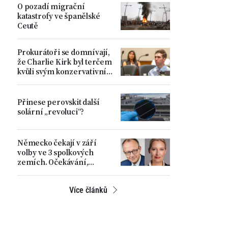
O pozadí migrační
katastrofy ve španělské
Ceutě
Prokurátoři se domnívají,
že Charlie Kirk byl terčem
kvůli svým konzervativním
názorům
Přinese perovskit další
solární „revoluci“?
Německo čekají v září
volby ve 3 spolkových
zemích. Očekávání,
rostoucí napětí a hlavní
problémy země
Více článků