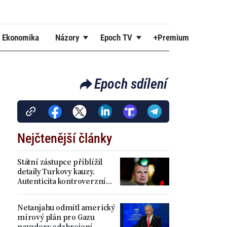
Ekonomika
Názory
Epoch TV
+Premium
Epoch sdílení
Nejčtenější články
Státní zástupce přiblížil
detaily Turkovy kauzy.
Autenticita kontroverzních
příspěvků se podle něj
prokázala
Netanjahu odmítl americký
mírový plán pro Gazu
navzdory odzbrojení