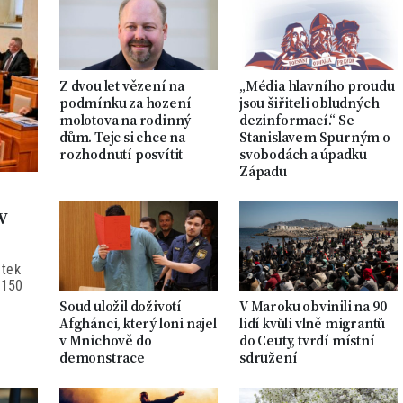
Z dvou let vězení na
„Média hlavního proudu
podmínku za hození
jsou šiřiteli obludných
molotova na rodinný
dezinformací.“ Se
dům. Tejc si chce na
Stanislavem Spurným o
rozhodnutí posvítit
svobodách a úpadku
Západu
v
átek
 150
Soud uložil doživotí
V Maroku obvinili na 90
Afghánci, který loni najel
lidí kvůli vlně migrantů
v Mnichově do
do Ceuty, tvrdí místní
demonstrace
sdružení