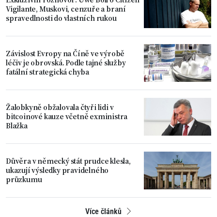
Vigilante, Muskovi, cenzuře a braní
spravedlnosti do vlastních rukou
Závislost Evropy na Číně ve výrobě
léčiv je obrovská. Podle tajné služby
fatální strategická chyba
Žalobkyně obžalovala čtyři lidi v
bitcoinové kauze včetně exministra
Blažka
Důvěra v německý stát prudce klesla,
ukazují výsledky pravidelného
průzkumu
Více článků