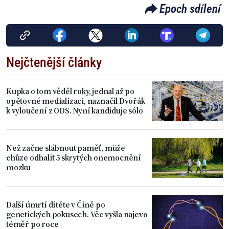
Epoch sdílení
Nejčtenější články
Kupka o tom věděl roky, jednal až po
opětovné medializaci, naznačil Dvořák
k vyloučení z ODS. Nyní kandiduje sólo
Než začne slábnout paměť, může
chůze odhalit 5 skrytých onemocnění
mozku
Další úmrtí dítěte v Číně po
genetických pokusech. Věc vyšla najevo
téměř po roce