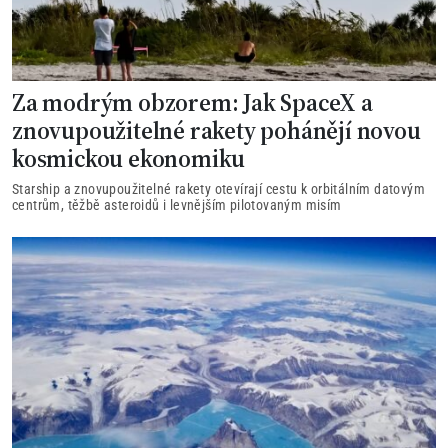
Za modrým obzorem: Jak SpaceX a
znovupoužitelné rakety pohánějí novou
kosmickou ekonomiku
Starship a znovupoužitelné rakety otevírají cestu k orbitálním datovým
centrům, těžbě asteroidů i levnějším pilotovaným misím