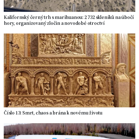
Kalifornský černý trh s marihuanou: 2 732 skleníků na úbočí
hory, organizovaný zločin a novodobé otroctví
Číslo 13: Smrt, chaos a brána k novému životu