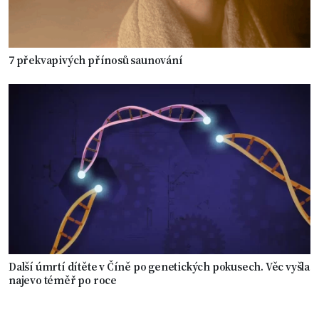
7 překvapivých přínosů saunování
Další úmrtí dítěte v Číně po genetických pokusech. Věc vyšla
najevo téměř po roce