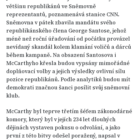
většinu republikánů ve Sněmovně
reprezentantů, poznamenává stanice CNN.
Sněmovna v pátek zbavila mandátu svého
republikánského člena George Santose, jehož
méně než roční úřadování od počátku provázel
nevídaný skandál kolem klamání voličů a dárců
během kampaně. Na obsazení Santosova i
McCarthyho křesla budou vypsány mimořádné
doplňovací volby a jejich výsledky ovlivní sílu
pozice republikánů. Podle analytiků budou mít
demokrati značnou šanci posílit svůj sněmovní
klub.
McCarthy byl teprve třetím šéfem zákonodárné
komory, který byl v jejích 234 let dlouhých
dějinách vystaven pokusu o odvolání, a jako
první z této bitvy odešel poražený, napsal v