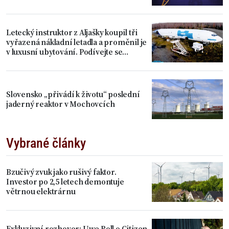
Letecký instruktor z Aljašky koupil tři
vyřazená nákladní letadla a proměnil je
v luxusní ubytování. Podívejte se
dovnitř
Slovensko „přivádí k životu“ poslední
jaderný reaktor v Mochovcích
Vybrané články
Bzučivý zvuk jako rušivý faktor.
Investor po 2,5 letech demontuje
větrnou elektrárnu
Exkluzivní rozhovor: Uwe Boll o Citizen