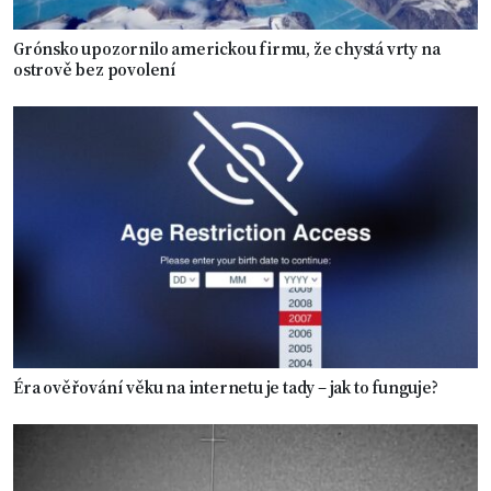
Grónsko upozornilo americkou firmu, že chystá vrty na
ostrově bez povolení
Éra ověřování věku na internetu je tady – jak to funguje?