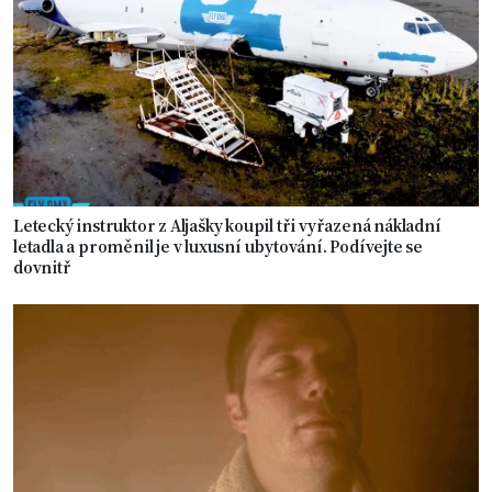
Letecký instruktor z Aljašky koupil tři vyřazená nákladní
letadla a proměnil je v luxusní ubytování. Podívejte se
dovnitř