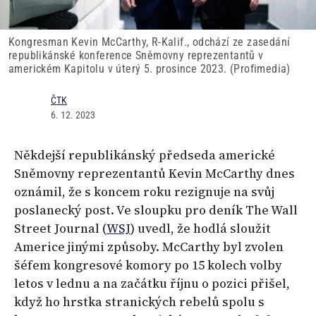
Kongresman Kevin McCarthy, R-Kalif., odchází ze zasedání
republikánské konference Sněmovny reprezentantů v
americkém Kapitolu v úterý 5. prosince 2023. (Profimedia)
ČTK
6. 12. 2023
Někdejší republikánský předseda americké
Sněmovny reprezentantů Kevin McCarthy dnes
oznámil, že s koncem roku rezignuje na svůj
poslanecký post. Ve sloupku pro deník The Wall
Street Journal (
WSJ
) uvedl, že hodlá sloužit
Americe jinými způsoby. McCarthy byl zvolen
šéfem kongresové komory po 15 kolech volby
letos v lednu a na začátku říjnu o pozici přišel,
když ho hrstka stranických rebelů spolu s