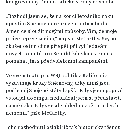
kongresmany Demokratické strany odvolala.
„Rozhodl jsem se, že na konci letošního roku
opustím Sněmovnu reprezentantů a budu
Americe sloužit novými způsoby. Vím, že moje
práce teprve začíná,“ napsal McCarthy. Svými
zkušenostmi chce přispět při vyhledávání
nových talentů pro Republikánskou stranu a
pomáhat jim s předvolebními kampaněmi.
Ve svém textu pro WSJ politik z Kalifornie
vyzdvihuje kroky Sněmovny, díky nimž jsou
podle něj Spojené státy lepší. „Když jsem poprvé
vstoupil do ringu, nedokázal jsem si představit,
co mě čeká. Když se ale ohlédnu zpět, nic bych
neměnil,“ píše McCarthy.
Jeho rozhodnutí oslabí již tak historicky těsnou