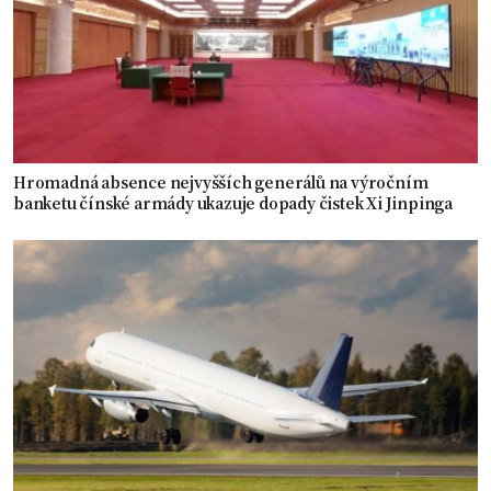
Hromadná absence nejvyšších generálů na výročním
banketu čínské armády ukazuje dopady čistek Xi Jinpinga