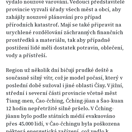
vydalo nouzové varování. Vedoucí představitelé
provincie vyzvali úřady všech měst a obcí, aby
zahájily nouzové plánování pro případ
přírodních katastrof. Mají se také připravit na
urychlené rozdělování záchranných finančních
prostředků a materiálu, tak aby případně
postižení lidé měli dostatek potravin, oblečení,
vody a přístřeší.
Region už několik dní bičují prudké deště a
současně silný vítr, což je model počasí, který v
poslední době sužoval i jiné oblasti Číny. V jižní,
střední i severní části provincie včetně měst
Ťiang-men, Čao-čching, Čching-jüan a Šao-kuan
12 hodin nepřetržitě silně pršelo. V Čching-
jüanu bylo podle státních médií evakuováno
přes 45.000 lidí, v Čao-čchingu byla poškozena
některá energetická zařízení, což vedlo k