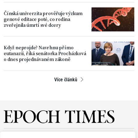
Čínská univerzita prověřuje výzkum
genové editace poté, co rodina
zveřejnila úmrtí své dcery
Když neprojde? Navrhnu přímo
eutanazii, říká senátorka Procházková
o dnes projednávaném zákoně
Více článků
O NÁS
REDAKCE
PŘEDPLATNÉ
PODPORA