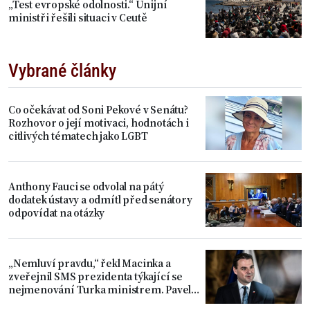
„Test evropské odolnosti.“ Unijní
ministři řešili situaci v Ceutě
Vybrané články
Co očekávat od Soni Pekové v Senátu?
Rozhovor o její motivaci, hodnotách i
citlivých tématech jako LGBT
Anthony Fauci se odvolal na pátý
dodatek ústavy a odmítl před senátory
odpovídat na otázky
„Nemluví pravdu,“ řekl Macinka a
zveřejnil SMS prezidenta týkající se
nejmenování Turka ministrem. Pavel
považuje věc za uzavřenou