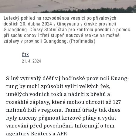
Letecký pohled na rozvodněnou vesnici po přívalových
deštích 20. dubna 2024 v Qingyuanu v čínské provincii
Guangdong. Čínský Státní štáb pro kontrolu povodní a pomoc
při suchu obnovil třetí stupeň nouzové reakce na možné
záplavy v provincii Guangdong. (Profimedia)
ČTK
21. 4. 2024
Silný vytrvalý déšť v jihočínské provincii Kuang-
tung by mohl způsobit vylití velkých řek,
umělých vodních toků a nádrží z břehů a
rozsáhlé záplavy, které mohou ohrozit až 127
milionů lidí v regionu. Tamní úřady tak dnes
byly nuceny přijmout krizové plány a vydat
varování před povodněmi. Informují o tom
agentury Reuters a AFP.