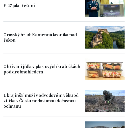
F-47 jako řešení
Oravský hrad: Kamenná kronika nad
řekou
Ohřívání jídla v plastových krabičkách
pod drobnohledem
Ukrajinští muži v odvodovém věku od
zítřka v Česku nedostanou dočasnou
ochranu