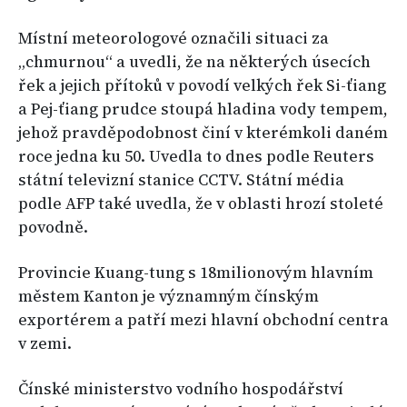
Místní meteorologové označili situaci za
„chmurnou“ a uvedli, že na některých úsecích
řek a jejich přítoků v povodí velkých řek Si-ťiang
a Pej-ťiang prudce stoupá hladina vody tempem,
jehož pravděpodobnost činí v kterémkoli daném
roce jedna ku 50. Uvedla to dnes podle Reuters
státní televizní stanice CCTV. Státní média
podle AFP také uvedla, že v oblasti hrozí stoleté
povodně.
Provincie Kuang-tung s 18milionovým hlavním
městem Kanton je významným čínským
exportérem a patří mezi hlavní obchodní centra
v zemi.
Čínské ministerstvo vodního hospodářství