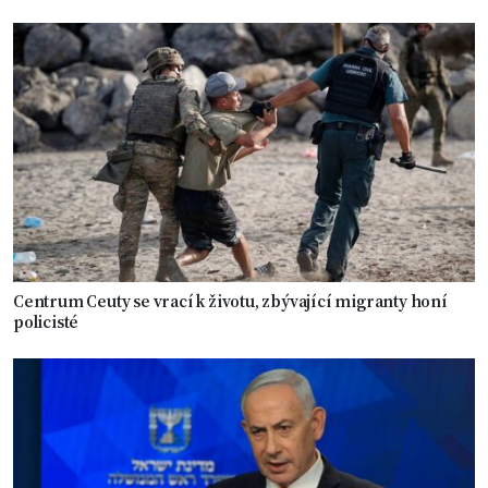
Centrum Ceuty se vrací k životu, zbývající migranty honí
policisté