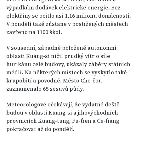
výpadkům dodávek elektrické energie. Bez
elektřiny se ocitlo asi 1,16 milionu domácností.
V pondělí také zůstane v postižených městech
zavřeno na 1100 škol.
V sousední, západně položené autonomní
oblasti Kuang-si ničil prudký vítr o síle
hurikánu celé budovy, ukázaly záběry státních
médií. Na některých místech se vyskytlo také
krupobití a povodně. Město Che-čou
zaznamenalo 65 sesuvů půdy.
Meteorologové očekávají, že vydatné deště
budou v oblasti Kuang-si a jihovýchodních
provinciích Kuang-tung, Fu-ťien a Če-ťiang
pokračovat až do pondělí.