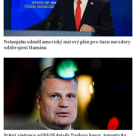
Netanjahu odmítl americký mírový plán pro Gazu navzdory
odzbrojení Hamásu
Státní zástupce přiblížil detaily Turkovy kauzy. Autenticita