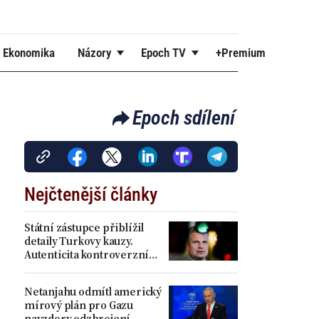
Ekonomika
Názory
Epoch TV
+Premium
Epoch sdílení
Nejčtenější články
Státní zástupce přiblížil
detaily Turkovy kauzy.
Autenticita kontroverzních
příspěvků se podle něj
prokázala
Netanjahu odmítl americký
mírový plán pro Gazu
navzdory odzbrojení