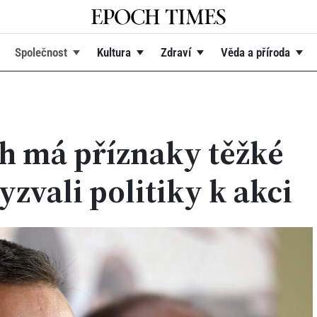
Společnost
Kultura
Zdraví
Věda a příroda
h má příznaky těžké
yzvali politiky k akci