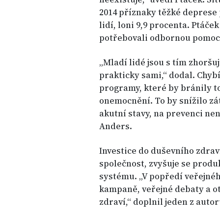
2014 příznaky těžké deprese
lidí, loni 9,9 procenta. Ptáček
potřebovali odbornou pomoc
„Mladí lidé jsou s tím zhorš
prakticky sami,“ dodal. Chybí
programy, které by bránily t
onemocnění. To by snížilo zát
akutní stavy, na prevenci nen
Anders.
Investice do duševního zdrav
společnost, zvyšuje se produk
systému. „V popředí veřejné
kampaně, veřejné debaty a o
zdraví,“ doplnil jeden z auto