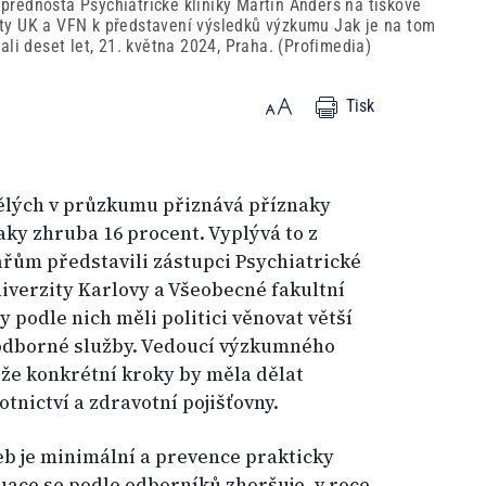
řednosta Psychiatrické kliniky Martin Anders na tiskové
ulty UK a VFN k představení výsledků výzkumu Jak je na tom
li deset let, 21. května 2024, Praha. (Profimedia)
Tisk
ělých v průzkumu přiznává příznaky
aky zhruba 16 procent. Vyplývá to z
řům představili zástupci Psychiatrické
niverzity Karlovy a Všeobecné fakultní
 podle nich měli politici věnovat větší
 odborné služby. Vedoucí výzkumného
že konkrétní kroky by měla dělat
otnictví a zdravotní pojišťovny.
b je minimální a prevence prakticky
tuace se podle odborníků zhoršuje, v roce