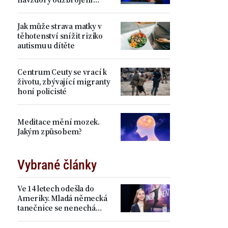
Hamásu
Jak může strava matky v
těhotenství snížit riziko
autismu u dítěte
Centrum Ceuty se vrací k
životu, zbývající migranty
honí policisté
Meditace mění mozek.
Jakým způsobem?
Vybrané články
Ve 14 letech odešla do
Ameriky. Mladá německá
tanečnice se nenechá
zastrašit Pekingem