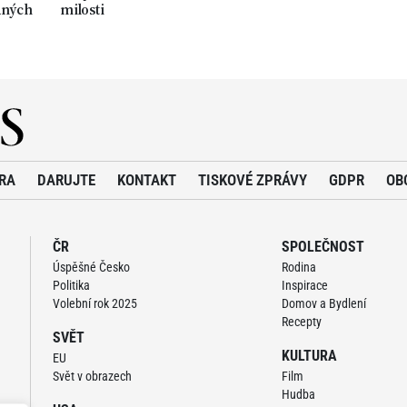
aných
milosti
RA
DARUJTE
KONTAKT
TISKOVÉ ZPRÁVY
GDPR
OB
ČR
SPOLEČNOST
Úspěšné Česko
Rodina
Politika
Inspirace
Volební rok 2025
Domov a Bydlení
Recepty
SVĚT
KULTURA
EU
Svět v obrazech
Film
Hudba