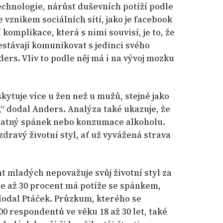
technologie, nárůst duševních potíží podle
 vznikem sociálních sítí, jako je facebook
komplikace, která s nimi souvisí, je to, že
řestávají komunikovat s jedinci svého
ders. Vliv to podle něj má i na vývoj mozku
yskytuje více u žen než u mužů, stejně jako
 dodal Anders. Analýza také ukazuje, že
patný spánek nebo konzumace alkoholu.
zdravý životní styl, ať už vyvážená strava
t mladých nepovažuje svůj životní styl za
 že až 30 procent má potíže se spánkem,
 dodal Ptáček. Průzkum, kterého se
00 respondentů ve věku 18 až 30 let, také