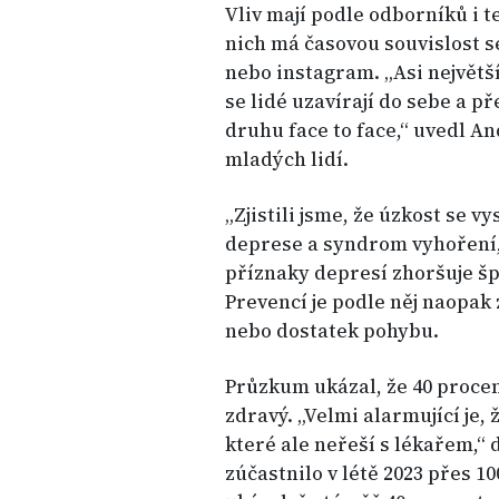
Vliv mají podle odborníků i 
nich má časovou souvislost se
nebo instagram. „Asi největší 
se lidé uzavírají do sebe a p
druhu face to face,“ uvedl An
mladých lidí.
„Zjistili jsme, že úzkost se v
deprese a syndrom vyhoření,“
příznaky depresí zhoršuje š
Prevencí je podle něj naopak 
nebo dostatek pohybu.
Průzkum ukázal, že 40 procen
zdravý. „Velmi alarmující je,
které ale neřeší s lékařem,“
zúčastnilo v létě 2023 přes 10