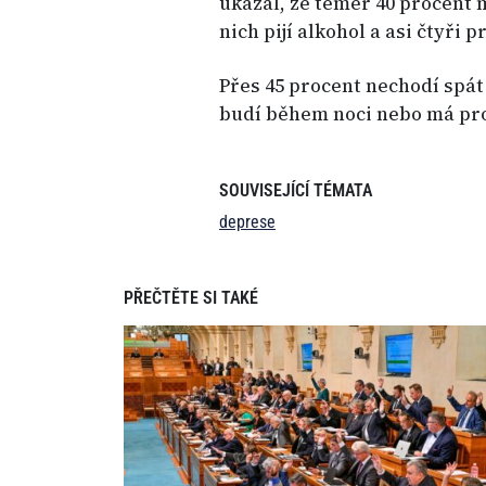
ukázal, že téměř 40 procent m
nich pijí alkohol a asi čtyři 
Přes 45 procent nechodí spát
budí během noci nebo má pr
SOUVISEJÍCÍ TÉMATA
deprese
PŘEČTĚTE SI TAKÉ