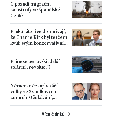
O pozadí migrační
katastrofy ve španělské
Ceutě
Prokurátoři se domnívají,
že Charlie Kirk byl terčem
kvůli svým konzervativním
názorům
Přinese perovskit další
solární „revoluci“?
Německo čekají v září
volby ve 3 spolkových
zemích. Očekávání,
rostoucí napětí a hlavní
problémy země
Více článků