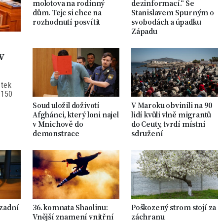
molotova na rodinný
dezinformací.“ Se
dům. Tejc si chce na
Stanislavem Spurným o
rozhodnutí posvítit
svobodách a úpadku
Západu
v
átek
 150
Soud uložil doživotí
V Maroku obvinili na 90
Afghánci, který loni najel
lidí kvůli vlně migrantů
v Mnichově do
do Ceuty, tvrdí místní
demonstrace
sdružení
 zadní
36. komnata Shaolinu:
Poškozený strom stojí za
Vnější znamení vnitřní
záchranu