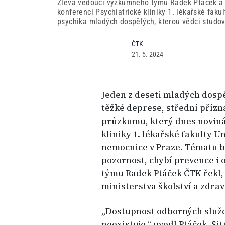
Zleva vedoucí výzkumného týmu Radek Ptáček a p
konferenci Psychiatrické kliniky 1. lékařské fak
psychika mladých dospělých, kterou vědci studova
ČTK
21. 5. 2024
Jeden z deseti mladých dosp
těžké deprese, střední přízn
průzkumu, který dnes noviná
kliniky 1. lékařské fakulty U
nemocnice v Praze. Tématu by
pozornost, chybí prevence i
týmu Radek Ptáček ČTK řekl, 
ministerstva školství a zdrav
„Dostupnost odborných služe
neexistuje,“ uvedl Ptáček. Si