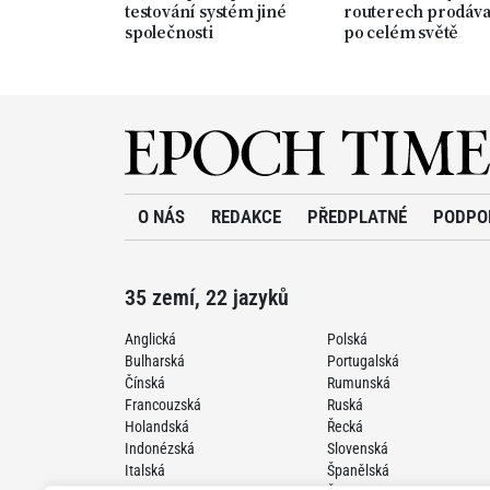
testování systém jiné
routerech prodáv
společnosti
po celém světě
O NÁS
REDAKCE
PŘEDPLATNÉ
PODPO
35 zemí, 22 jazyků
Anglická
Polská
Bulharská
Portugalská
Čínská
Rumunská
Francouzská
Ruská
Holandská
Řecká
Indonézská
Slovenská
Italská
Španělská