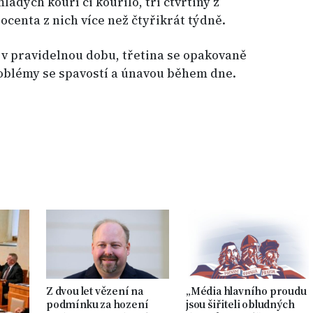
ladých kouří či kouřilo, tři čtvrtiny z
procenta z nich více než čtyřikrát týdně.
 v pravidelnou dobu, třetina se opakovaně
oblémy se spavostí a únavou během dne.
Z dvou let vězení na
„Média hlavního proudu
podmínku za hození
jsou šiřiteli obludných