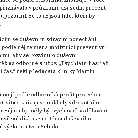
 přiznávalo v průzkumu asi sedm procent
 upozornil, že to už jsou lidé, kteří by
.
ujícím se duševním zdravím ponecháni
 podle něj zejména motivující preventivní
omu, aby se rozvinulo duševní
ěž na odborné služby. „Psychiatr ‚hasí‘ až
í čas,“ řekl přednosta kliniky Martin
í mají podle odborníků profit pro celou
tivita a snižují se náklady zdravotního
ho zájmu by měly být výchovně-vzdělávání
tevřená diskuse na téma duševního
rů výzkumu Ivan Sebalo.