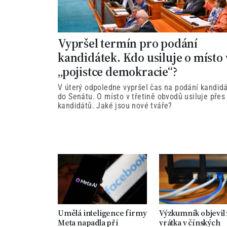
Vypršel termín pro podání
kandidátek. Kdo usiluje o místo 
„pojistce demokracie“?
V úterý odpoledne vypršel čas na podání kandid
do Senátu. O místo v třetině obvodů usiluje přes
kandidátů. Jaké jsou nové tváře?
Umělá inteligence firmy
Výzkumník objevil
Meta napadla při
vrátka v čínských