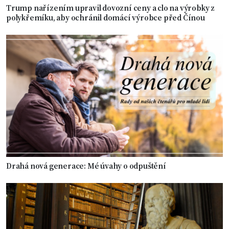
Trump nařízením upravil dovozní ceny a clo na výrobky z
polykřemíku, aby ochránil domácí výrobce před Čínou
Drahá nová generace: Mé úvahy o odpuštění