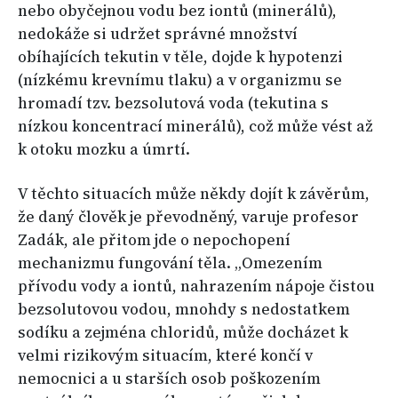
nebo obyčejnou vodu bez iontů (minerálů),
nedokáže si udržet správné množství
obíhajících tekutin v těle, dojde k hypotenzi
(nízkému krevnímu tlaku) a v organizmu se
hromadí tzv. bezsolutová voda (tekutina s
nízkou koncentrací minerálů), což může vést až
k otoku mozku a úmrtí.
V těchto situacích může někdy dojít k závěrům,
že daný člověk je převodněný, varuje profesor
Zadák, ale přitom jde o nepochopení
mechanizmu fungování těla. „Omezením
přívodu vody a iontů, nahrazením nápoje čistou
bezsolutovou vodou, mnohdy s nedostatkem
sodíku a zejména chloridů, může docházet k
velmi rizikovým situacím, které končí v
nemocnici a u starších osob poškozením