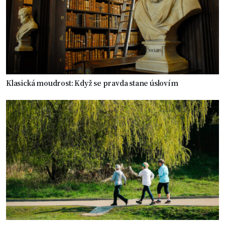
Klasická moudrost: Když se pravda stane úslovím