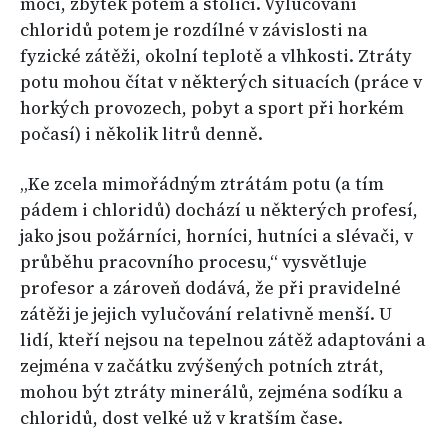
močí, zbytek potem a stolicí. Vylučování
chloridů potem je rozdílné v závislosti na
fyzické zátěži, okolní teplotě a vlhkosti. Ztráty
potu mohou čítat v některých situacích (práce v
horkých provozech, pobyt a sport při horkém
počasí) i několik litrů denně.
„Ke zcela mimořádným ztrátám potu (a tím
pádem i chloridů) dochází u některých profesí,
jako jsou požárníci, horníci, hutníci a slévači, v
průběhu pracovního procesu,“ vysvětluje
profesor a zároveň dodává, že při pravidelné
zátěži je jejich vylučování relativně menší. U
lidí, kteří nejsou na tepelnou zátěž adaptováni a
zejména v začátku zvýšených potních ztrát,
mohou být ztráty minerálů, zejména sodíku a
chloridů, dost velké už v kratším čase.