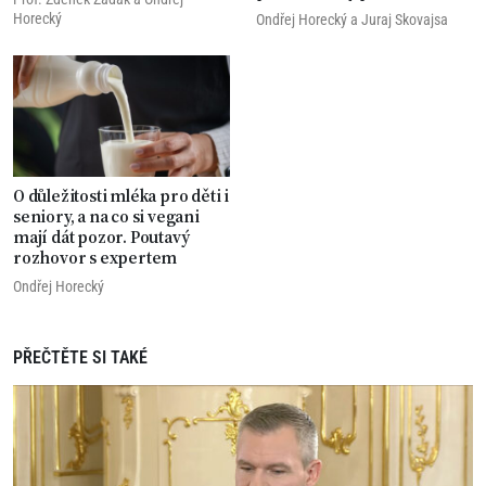
Horecký
Ondřej Horecký
a
Juraj Skovajsa
O důležitosti mléka pro děti i
seniory, a na co si vegani
mají dát pozor. Poutavý
rozhovor s expertem
Ondřej Horecký
PŘEČTĚTE SI TAKÉ