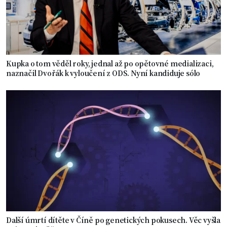
Kupka o tom věděl roky, jednal až po opětovné medializaci,
naznačil Dvořák k vyloučení z ODS. Nyní kandiduje sólo
Další úmrtí dítěte v Číně po genetických pokusech. Věc vyšla