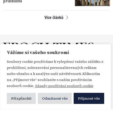
průzkumu
Více článků
Vážíme si vašeho soukromí
Soubory cookie používáme k vylepšení vašeho zážitku z
O NÁS
REDAKCE
PŘEDPLATNÉ
PODPORA
prohlížení, zobrazování personalizovaných reklam
DARUJTE
KONTAKT
TISKOVÉ ZPRÁVY
GDPR
nebo obsahu a k analýze naší návštěvnosti. Kliknutím
na „Přijmout vše“ souhlasíte s naším používáním
OBCHODNÍ PODMÍNKY
souborů cookie.
Zásady používání souborů cookie
Přizpůsobit
Odmítnout vše
Přijmout vše
Copyright Epoch Times ČR © 2000-2026
Všechna práva vyhrazena. Publikování nebo další šíření zpráv a fotografií ze zdrojů
Profimedia, Getty Images a Envato je bez předchozího písemného souhlasu těchto