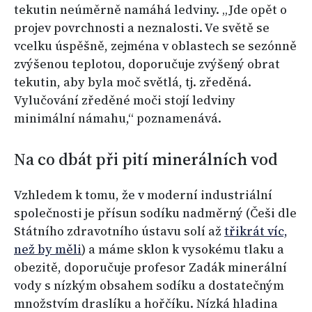
tekutin neúměrně namáhá ledviny. „Jde opět o
projev povrchnosti a neznalosti. Ve světě se
vcelku úspěšně, zejména v oblastech se sezónně
zvýšenou teplotou, doporučuje zvýšený obrat
tekutin, aby byla moč světlá, tj. zředěná.
Vylučování zředěné moči stojí ledviny
minimální námahu,“ poznamenává.
Na co dbát při pití minerálních vod
Vzhledem k tomu, že v moderní industriální
společnosti je přísun sodíku nadměrný (Češi dle
Státního zdravotního ústavu solí až
třikrát víc,
než by měli
) a máme sklon k vysokému tlaku a
obezitě, doporučuje profesor Zadák minerální
vody s nízkým obsahem sodíku a dostatečným
množstvím draslíku a hořčíku. Nízká hladina