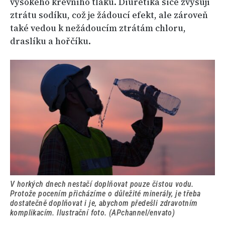
vysokého krevního tlaku. Diuretika sice zvyšují
ztrátu sodíku, což je žádoucí efekt, ale zároveň
také vedou k nežádoucím ztrátám chloru,
draslíku a hořčíku.
V horkých dnech nestačí doplňovat pouze čistou vodu.
Protože pocením přicházíme o důležité minerály, je třeba
dostatečně doplňovat i je, abychom předešli zdravotním
komplikacím. Ilustrační foto. (APchannel/envato)