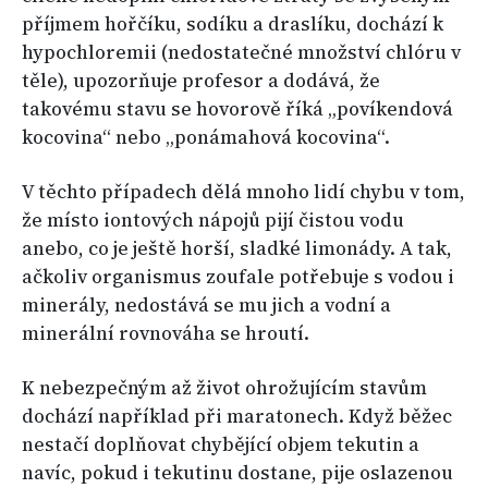
příjmem hořčíku, sodíku a draslíku, dochází k
hypochloremii (nedostatečné množství chlóru v
těle), upozorňuje profesor a dodává, že
takovému stavu se hovorově říká „povíkendová
kocovina“ nebo „ponámahová kocovina“.
V těchto případech dělá mnoho lidí chybu v tom,
že místo iontových nápojů pijí čistou vodu
anebo, co je ještě horší, sladké limonády. A tak,
ačkoliv organismus zoufale potřebuje s vodou i
minerály, nedostává se mu jich a vodní a
minerální rovnováha se hroutí.
K nebezpečným až život ohrožujícím stavům
dochází například při maratonech. Když běžec
nestačí doplňovat chybějící objem tekutin a
navíc, pokud i tekutinu dostane, pije oslazenou