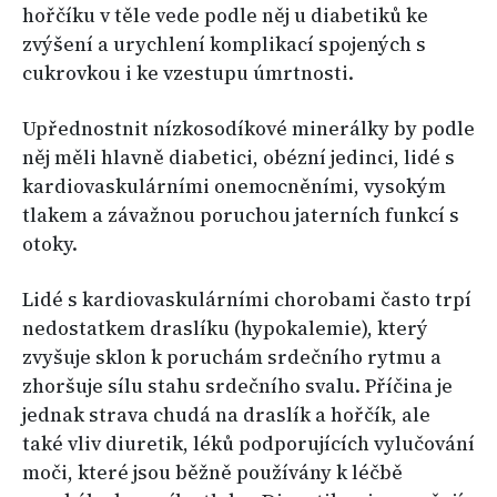
hořčíku v těle vede podle něj u diabetiků ke
zvýšení a urychlení komplikací spojených s
cukrovkou i ke vzestupu úmrtnosti.
Upřednostnit nízkosodíkové minerálky by podle
něj měli hlavně diabetici, obézní jedinci, lidé s
kardiovaskulárními onemocněními, vysokým
tlakem a závažnou poruchou jaterních funkcí s
otoky.
Lidé s kardiovaskulárními chorobami často trpí
nedostatkem draslíku (hypokalemie), který
zvyšuje sklon k poruchám srdečního rytmu a
zhoršuje sílu stahu srdečního svalu. Příčina je
jednak strava chudá na draslík a hořčík, ale
také vliv diuretik, léků podporujících vylučování
moči, které jsou běžně používány k léčbě