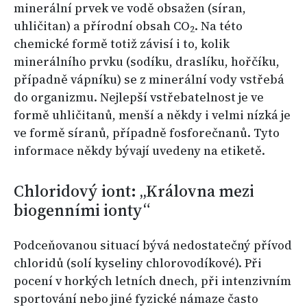
minerální prvek ve vodě obsažen (síran,
uhličitan) a přírodní obsah CO
. Na této
2
chemické formě totiž závisí i to, kolik
minerálního prvku (sodíku, draslíku, hořčíku,
případně vápníku) se z minerální vody vstřebá
do organizmu. Nejlepší vstřebatelnost je ve
formě uhličitanů, menší a někdy i velmi nízká je
ve formě síranů, případně fosforečnanů. Tyto
informace někdy bývají uvedeny na etiketě.
Chloridový iont: „Královna mezi
biogenními ionty“
Podceňovanou situací bývá nedostatečný přívod
chloridů (solí kyseliny chlorovodíkové). Při
pocení v horkých letních dnech, při intenzivním
sportování nebo jiné fyzické námaze často