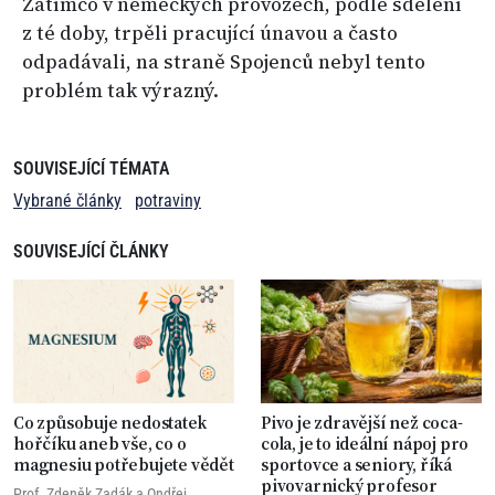
Zatímco v německých provozech, podle sdělení
z té doby, trpěli pracující únavou a často
odpadávali, na straně Spojenců nebyl tento
problém tak výrazný.
SOUVISEJÍCÍ TÉMATA
Vybrané články
potraviny
SOUVISEJÍCÍ ČLÁNKY
Co způsobuje nedostatek
Pivo je zdravější než coca-
hořčíku aneb vše, co o
cola, je to ideální nápoj pro
magnesiu potřebujete vědět
sportovce a seniory, říká
pivovarnický profesor
Prof. Zdeněk Zadák
a
Ondřej