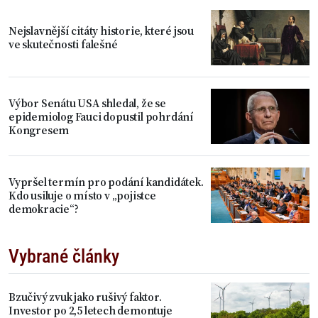
Nejslavnější citáty historie, které jsou
ve skutečnosti falešné
Výbor Senátu USA shledal, že se
epidemiolog Fauci dopustil pohrdání
Kongresem
Vypršel termín pro podání kandidátek.
Kdo usiluje o místo v „pojistce
demokracie“?
Vybrané články
Bzučivý zvuk jako rušivý faktor.
Investor po 2,5 letech demontuje