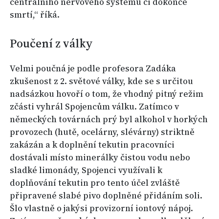
centrálního nervového systému či dokonce
smrtí,“ říká.
Poučení z války
Velmi poučná je podle profesora Zadáka
zkušenost z 2. světové války, kde se s určitou
nadsázkou hovoří o tom, že vhodný pitný režim
zčásti vyhrál Spojencům válku. Zatímco v
německých továrnách prý byl alkohol v horkých
provozech (hutě, ocelárny, slévárny) striktně
zakázán a k doplnění tekutin pracovníci
dostávali místo minerálky čistou vodu nebo
sladké limonády, Spojenci využívali k
doplňování tekutin pro tento účel zvláště
připravené slabé pivo doplněné přidáním soli.
Šlo vlastně o jakýsi provizorní iontový nápoj.