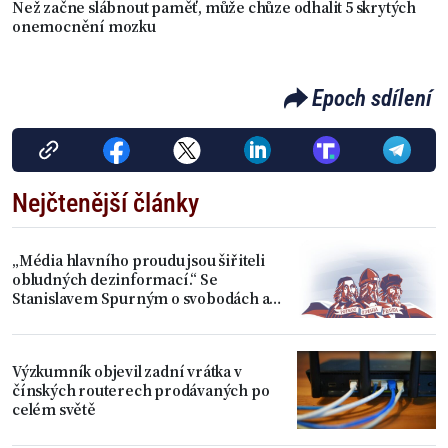
Než začne slábnout paměť, může chůze odhalit 5 skrytých
onemocnění mozku
Epoch sdílení
Nejčtenější články
„Média hlavního proudu jsou šiřiteli
obludných dezinformací.“ Se
Stanislavem Spurným o svobodách a
úpadku Západu
Výzkumník objevil zadní vrátka v
čínských routerech prodávaných po
celém světě