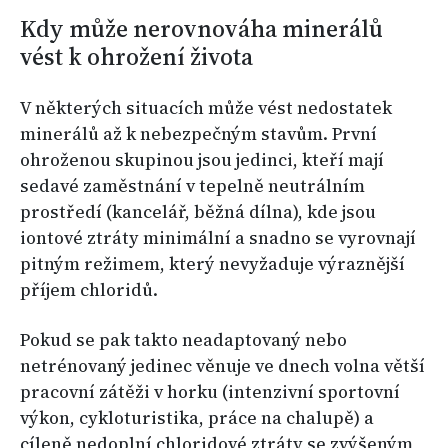
Kdy může nerovnováha minerálů
vést k ohrožení života
V některých situacích může vést nedostatek
minerálů až k nebezpečným stavům. První
ohroženou skupinou jsou jedinci, kteří mají
sedavé zaměstnání v tepelně neutrálním
prostředí (kancelář, běžná dílna), kde jsou
iontové ztráty minimální a snadno se vyrovnají
pitným režimem, který nevyžaduje výraznější
příjem chloridů.
Pokud se pak takto neadaptovaný nebo
netrénovaný jedinec věnuje ve dnech volna větší
pracovní zátěži v horku (intenzivní sportovní
výkon, cykloturistika, práce na chalupě) a
cíleně nedoplní chloridové ztráty se zvýšeným