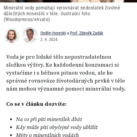
Minerální vody pomáhají vyrovnávat nedostatek životně
důležitých minerálů v těle. Ilustrační foto.
(Woodsymoss/envato)
Ondřej Horecký
a
Prof. Zdeněk Zadák
2. 9. 2024
Voda je pro lidské tělo nepostradatelnou
složkou výživy. Ke každodenní konzumaci si
vystačíme i s běžnou pitnou vodou, ale ke
správné rovnováze životodárných prvků v těle
nám mohou významně pomoci minerální vody.
Co se v článku dozvíte:
Na co při pití minerálek dbát
Kdy může pití obyčejné vody ublížit
Mýty o minerálních vodách