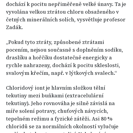
dochází k pocitu nepřiměřeně velké únavy. Ta je
vyvolána velkou ztrátou chloru obsaženého v
četných minerálních solích, vysvětluje profesor
Zadák.
„Pokud tyto ztráty, způsobené ztrátami
pocením, nejsou současně s doplněním sodíku,
draslíku a hořčíku dostatečně energicky a
rychle nahrazeny, dochází k pocitu skleslosti,
svalovým křečím, např. v lýtkových svalech.“
Chloridový iont je hlavním složkou tělní
tekutiny mezi buňkami (extracelulární
tekutiny). Jeho rovnováha je silně závislá na
míře solení potravy, chuťových návycích,
tepelném režimu a fyzické zátěži. Asi 80 %
chloridů se za normálních okolností vylučuje