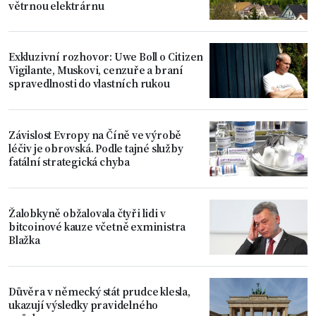
větrnou elektrárnu
Exkluzivní rozhovor: Uwe Boll o Citizen
Vigilante, Muskovi, cenzuře a braní
spravedlnosti do vlastních rukou
Závislost Evropy na Číně ve výrobě
léčiv je obrovská. Podle tajné služby
fatální strategická chyba
Žalobkyně obžalovala čtyři lidi v
bitcoinové kauze včetně exministra
Blažka
Důvěra v německý stát prudce klesla,
ukazují výsledky pravidelného