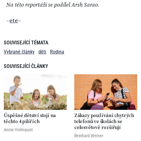
Na této reportáži se podílel Arsh Sarao.
–
ete
–
SOUVISEJÍCÍ TÉMATA
Vybrané články
děti
Rodina
SOUVISEJÍCÍ ČLÁNKY
Úspěšné dětství stojí na
Zákazy používání chytrých
těchto 4 pilířích
telefonů ve školách se
celosvětově rozšiřují
Annie Holmquist
Reinhard Werner