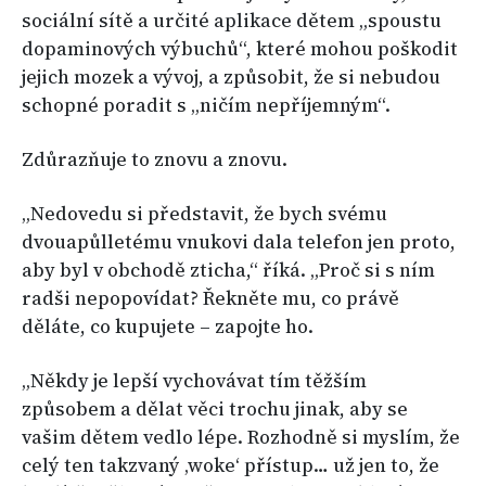
sociální sítě a určité aplikace dětem „spoustu
dopaminových výbuchů“, které mohou poškodit
jejich mozek a vývoj, a způsobit, že si nebudou
schopné poradit s „ničím nepříjemným“.
Zdůrazňuje to znovu a znovu.
„Nedovedu si představit, že bych svému
dvouapůlletému vnukovi dala telefon jen proto,
aby byl v obchodě zticha,“ říká. „Proč si s ním
radši nepopovídat? Řekněte mu, co právě
děláte, co kupujete – zapojte ho.
„Někdy je lepší vychovávat tím těžším
způsobem a dělat věci trochu jinak, aby se
vašim dětem vedlo lépe. Rozhodně si myslím, že
celý ten takzvaný ‚woke‘ přístup… už jen to, že