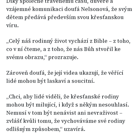
Díky společně trávenému času, důvěře a
vzájemné komunikaci doufá Nelsonová, že svým
dětem předává především svou křesťanskou
víru.
„Celý náš rodinný život vychází z Bible – z toho,
co v ní čteme, a z toho, že nás Bůh stvořil ke
svému obrazu,“ prozrazuje.
Zároveň doufá, že její videa ukazují, že věřící
lidé mohou být laskaví a soucitní.
„Chci, aby lidé viděli, že křesťanské rodiny
mohou být milující, i když s někým nesouhlasí.
Nemusí v tom být nenávist ani nevraživost –
zvlášť kvůli tomu, že vychováváme své rodiny
odlišným způsobem,“ uzavírá.