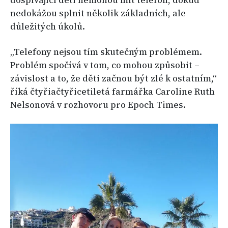
dospívající děti nemohou mít telefon, dokud
nedokážou splnit několik základních, ale
důležitých úkolů.
„Telefony nejsou tím skutečným problémem.
Problém spočívá v tom, co mohou způsobit –
závislost a to, že děti začnou být zlé k ostatním,“
říká čtyřiačtyřicetiletá farmářka Caroline Ruth
Nelsonová v rozhovoru pro Epoch Times.