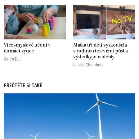
Vícesmyslové učení v
Matka tří dětí vyzkoušela
domácí výuce
s rodinou televizní půst a
výsledky je nadchly
Karen Doll
Louise Chambers
PŘEČTĚTE SI TAKÉ