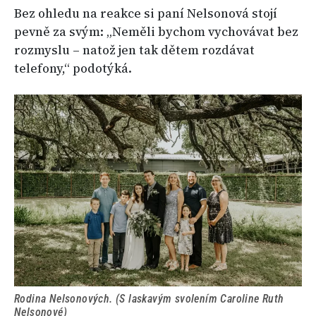
Bez ohledu na reakce si paní Nelsonová stojí
pevně za svým: „Neměli bychom vychovávat bez
rozmyslu – natož jen tak dětem rozdávat
telefony,“ podotýká.
Rodina Nelsonových. (S laskavým svolením Caroline Ruth
Nelsonové)