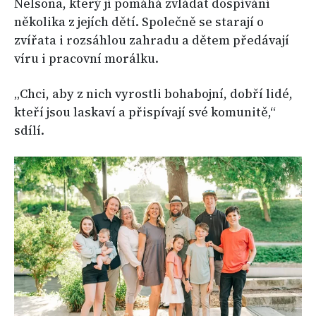
Nelsona, který jí pomáhá zvládat dospívání
několika z jejích dětí. Společně se starají o
zvířata i rozsáhlou zahradu a dětem předávají
víru i pracovní morálku.
„Chci, aby z nich vyrostli bohabojní, dobří lidé,
kteří jsou laskaví a přispívají své komunitě,“
sdílí.