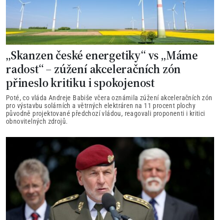
„Skanzen české energetiky“ vs „Máme
radost“ – zúžení akceleračních zón
přineslo kritiku i spokojenost
Poté, co vláda Andreje Babiše včera oznámila zúžení akceleračních zón
pro výstavbu solárních a větrných elektráren na 11 procent plochy
původně projektované předchozí vládou, reagovali proponenti i kritici
obnovitelných zdrojů.