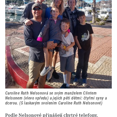
Caroline Ruth Nelsonová se svým manželem Clintem
Nelsonem (vlevo vpředu) a jejich pěti dětmi: čtyřmi syny a
dcerou. (S laskavým svolením Caroline Ruth Nelsonové)
Podle Nelsonové přinášejí chytré telefony,