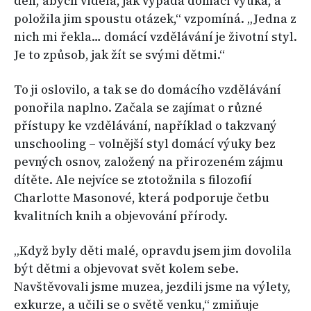
den, abych viděla, jak vypadá domácí výuka, a
položila jim spoustu otázek,“ vzpomíná. „Jedna z
nich mi řekla… domácí vzdělávání je životní styl.
Je to způsob, jak žít se svými dětmi.“
To ji oslovilo, a tak se do domácího vzdělávání
ponořila naplno. Začala se zajímat o různé
přístupy ke vzdělávání, například o takzvaný
unschooling – volnější styl domácí výuky bez
pevných osnov, založený na přirozeném zájmu
dítěte. Ale nejvíce se ztotožnila s filozofií
Charlotte Masonové, která podporuje četbu
kvalitních knih a objevování přírody.
„Když byly děti malé, opravdu jsem jim dovolila
být dětmi a objevovat svět kolem sebe.
Navštěvovali jsme muzea, jezdili jsme na výlety,
exkurze, a učili se o světě venku,“ zmiňuje