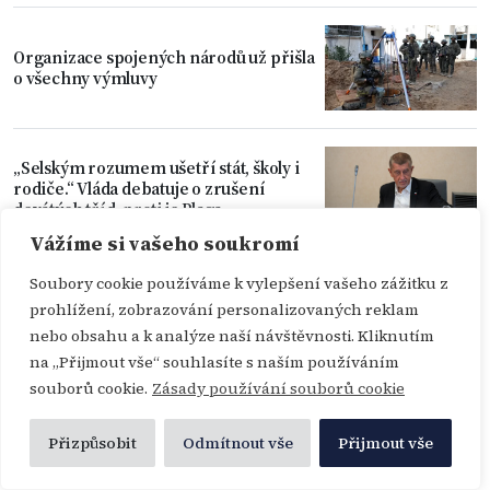
Organizace spojených národů už přišla
o všechny výmluvy
„Selským rozumem ušetří stát, školy i
rodiče.“ Vláda debatuje o zrušení
devátých tříd, proti je Plaga
Vážíme si vašeho soukromí
Soubory cookie používáme k vylepšení vašeho zážitku z
Turek na prezidenta žalobu nakonec
prohlížení, zobrazování personalizovaných reklam
nepodá
nebo obsahu a k analýze naší návštěvnosti. Kliknutím
na „Přijmout vše“ souhlasíte s naším používáním
souborů cookie.
Zásady používání souborů cookie
Nízká hladina vitaminu C souvisí s
menším objemem mozku, zjistila
Přizpůsobit
Odmítnout vše
Přijmout vše
studie