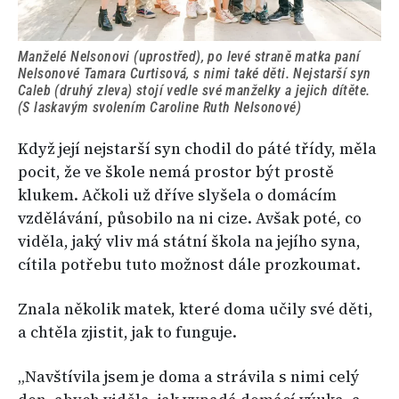
Manželé Nelsonovi (uprostřed), po levé straně matka paní
Nelsonové Tamara Curtisová, s nimi také děti. Nejstarší syn
Caleb (druhý zleva) stojí vedle své manželky a jejich dítěte.
(S laskavým svolením Caroline Ruth Nelsonové)
Když její nejstarší syn chodil do páté třídy, měla
pocit, že ve škole nemá prostor být prostě
klukem. Ačkoli už dříve slyšela o domácím
vzdělávání, působilo na ni cize. Avšak poté, co
viděla, jaký vliv má státní škola na jejího syna,
cítila potřebu tuto možnost dále prozkoumat.
Znala několik matek, které doma učily své děti,
a chtěla zjistit, jak to funguje.
„Navštívila jsem je doma a strávila s nimi celý