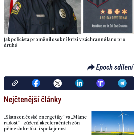
Jak policista proměnil osobní krizi v záchranné lano pro
druhé
Epoch sdílení
Nejčtenější články
„Skanzen české energetiky“ vs „Máme
radost“ – zúžení akceleračních zón
přineslo kritiku i spokojenost