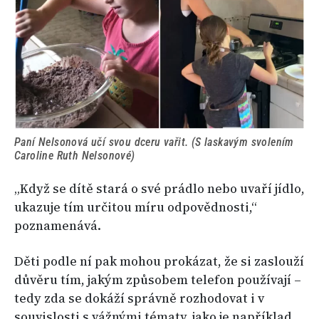
Paní Nelsonová učí svou dceru vařit. (S laskavým svolením
Caroline Ruth Nelsonové)
„Když se dítě stará o své prádlo nebo uvaří jídlo,
ukazuje tím určitou míru odpovědnosti,“
poznamenává.
Děti podle ní pak mohou prokázat, že si zaslouží
důvěru tím, jakým způsobem telefon používají –
tedy zda se dokáží správně rozhodovat i v
souvislosti s vážnými tématy, jako je například