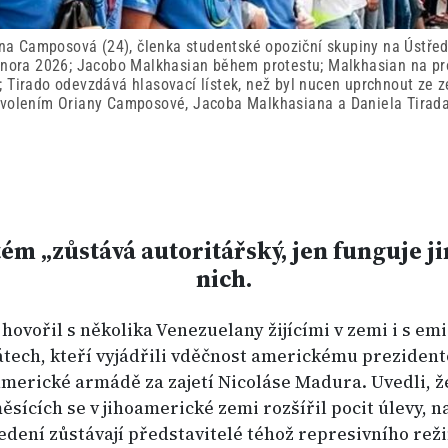
na Camposová (24), členka studentské opoziční skupiny na Ústřed
ora 2026; Jacobo Malkhasian během protestu; Malkhasian na prote
Tirado odevzdává hlasovací lístek, než byl nucen uprchnout ze z
volením Oriany Camposové, Jacoba Malkhasiana a Daniela Tirad
tém „zůstává autoritářský, jen funguje 
nich.
ovořil s několika Venezuelany žijícími v zemi i s em
átech, kteří vyjádřili vděčnost americkému preziden
merické armádě za zajetí Nicoláse Madura. Uvedli, ž
sících se v jihoamerické zemi rozšířil pocit úlevy, 
vedení zůstávají představitelé téhož represivního rež