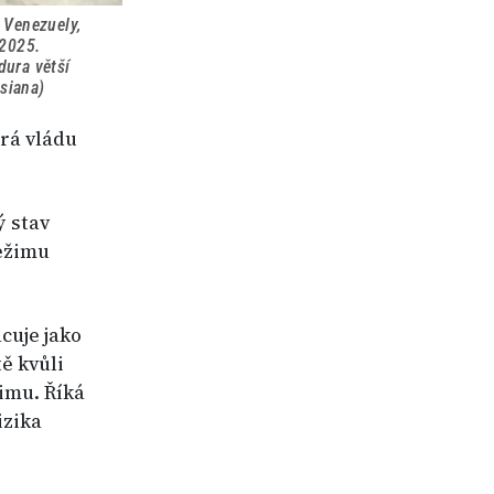
 Venezuely,
 2025.
dura větší
siana)
erá vládu
ý stav
režimu
cuje jako
ě kvůli
imu. Říká
izika