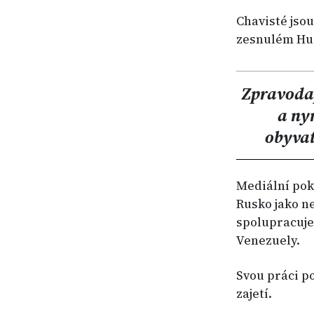
Chavisté jso
zesnulém Hu
Zpravodaj
a ny
obyvat
Mediální pok
Rusko jako n
spolupracuje
Venezuely.
Svou práci p
zajetí.