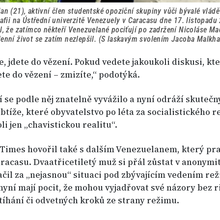
n (21), aktivní člen studentské opoziční skupiny vůči bývalé vládě
afii na Ústřední univerzitě Venezuely v Caracasu dne 17. listopadu
, že zatímco někteří Venezuelané pociťují po zadržení Nicoláse Ma
enní život se zatím nezlepšil. (S laskavým svolením Jacoba Malkha
, jdete do vězení. Pokud vedete jakoukoli diskusi, kt
ete do vězení – zmizíte,“ podotýká.
 se podle něj znatelně vyvážilo a nyní odráží skutečn
btíže, které obyvatelstvo po léta za socialistického 
oli jen „chavistickou realitu“.
Times hovořil také s dalším Venezuelanem, který pra
racasu. Dvaatřicetiletý muž si přál zůstat v anonymit
ačil za „nejasnou“ situaci pod zbývajícím vedením rež
 nyní mají pocit, že mohou vyjadřovat své názory bez r
tíhání či odvetných kroků ze strany režimu.