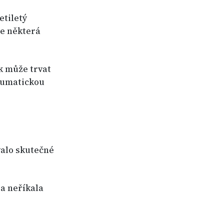
etiletý
me některá
k může trvat
raumatickou
valo skutečné
ia neříkala