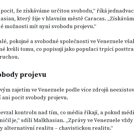
 pocit, že získáváme určitou svobodu,“ říká jednadvac
asian, který žije v hlavním městě Caracas. „Získává
té možnosti mít nyní svobodu projevu.“
alé, pokojné a svobodné společnosti ve Venezuele vša
né kvůli tomu, co popisují jako populaci trpící postt
ruchou.
obody projevu
ým zajetím ve Venezuele podle více zdrojů neexisto
 ani pocit svobody projevu.
evzal kontrolu nad tím, co média říkají, a pokud méd
 zničil je,“ sdílí Malkhasian. „Zprávy ve Venezuele vždy
 alternativní realitu – chavistickou realitu.“