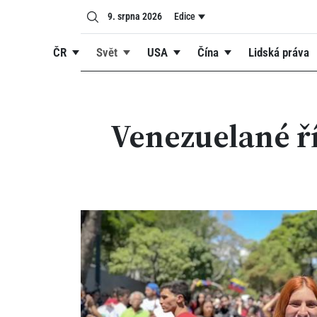
9. srpna 2026
Edice
ČR
Svět
USA
Čína
Lidská práva
Venezuelané ří