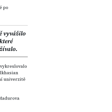
é po
ě vyvážilo
které
žívalo.
 vykreslovalo
alkhasian
í univerzitě
 Madurova