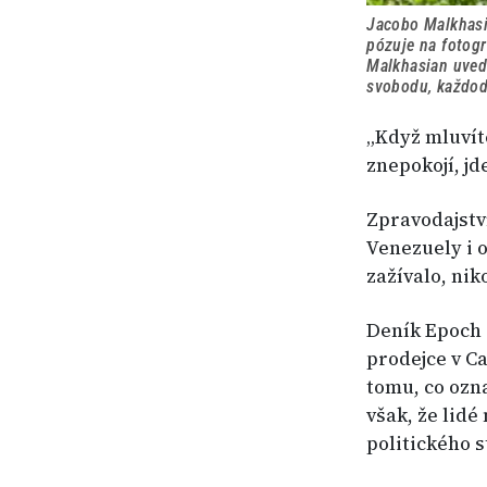
Jacobo Malkhasia
pózuje na fotogr
Malkhasian uvedl
svobodu, každod
„Když mluvíte
znepokojí, jd
Zpravodajství
Venezuely i o
zažívalo, nik
Deník Epoch 
prodejce v Ca
tomu, co ozn
však, že lidé
politického s