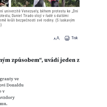
ní univerzitě Venezuely, během protestu ke „Dni
stu; Daniel Tirado stojí v řadě s dalšími
emě kvůli bezpečnosti své rodiny. (S laskavým
a)
Tisk
jiným způsobem“, uvádí jeden z
igranty ve
tovi Donaldu
e v
navzdory
imu.