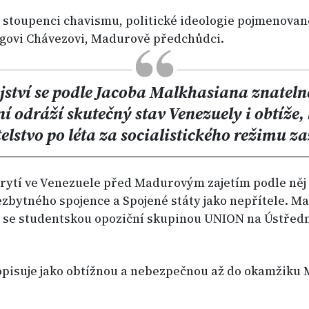
u stoupenci chavismu, politické ideologie pojmenovan
govi Chávezovi, Madurově předchůdci.
ství se podle Jacoba Malkhasiana znateln
ní odráží skutečný stav Venezuely i obtíže, 
elstvo po léta za socialistického režimu za
rytí ve Venezuele před Madurovým zajetím podle něj
ezbytného spojence a Spojené státy jako nepřítele. M
 se studentskou opoziční skupinou UNION na Ústředn
opisuje jako obtížnou a nebezpečnou až do okamžiku