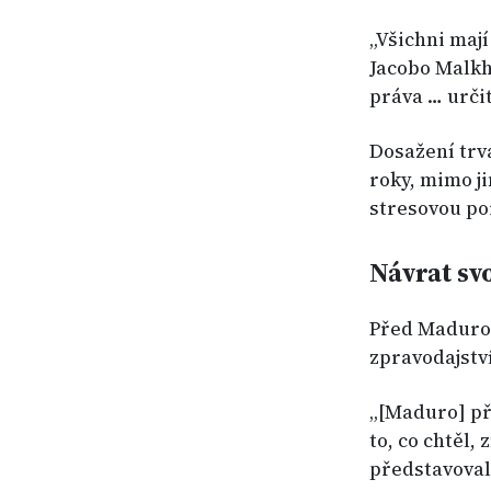
„Všichni mají
Jacobo Malkh
práva … urči
Dosažení trv
roky, mimo ji
stresovou po
Návrat sv
Před Madurov
zpravodajství
„[Maduro] př
to, co chtěl,
představovaly