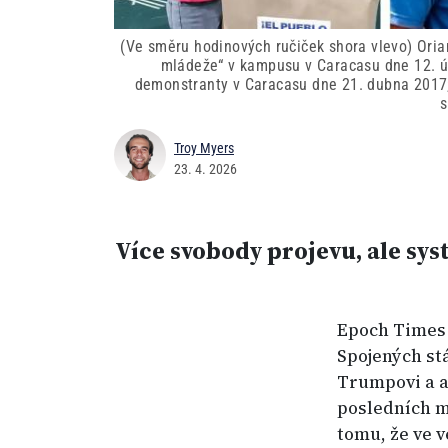
(Ve směru hodinových ručiček shora vlevo) Oria
mládeže“ v kampusu v Caracasu dne 12. ún
demonstranty v Caracasu dne 21. dubna 2017; 
s
Troy Myers
23. 4. 2026
Více svobody projevu, ale sys
Epoch Times h
Spojených st
Trumpovi a a
posledních mě
tomu, že ve 