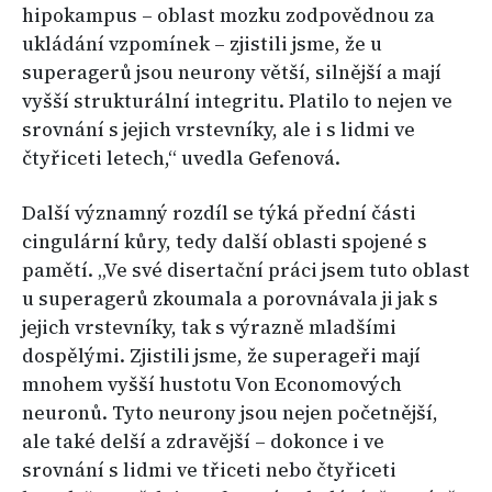
hipokampus – oblast mozku zodpovědnou za
ukládání vzpomínek – zjistili jsme, že u
superagerů jsou neurony větší, silnější a mají
vyšší strukturální integritu. Platilo to nejen ve
srovnání s jejich vrstevníky, ale i s lidmi ve
čtyřiceti letech,“ uvedla Gefenová.
Další významný rozdíl se týká přední části
cingulární kůry, tedy další oblasti spojené s
pamětí. „Ve své disertační práci jsem tuto oblast
u superagerů zkoumala a porovnávala ji jak s
jejich vrstevníky, tak s výrazně mladšími
dospělými. Zjistili jsme, že superageři mají
mnohem vyšší hustotu Von Economových
neuronů. Tyto neurony jsou nejen početnější,
ale také delší a zdravější – dokonce i ve
srovnání s lidmi ve třiceti nebo čtyřiceti