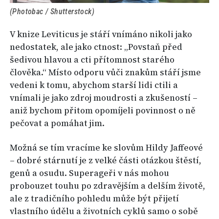
(Photobac / Shutterstock)
V knize Leviticus je stáří vnímáno nikoli jako
nedostatek, ale jako ctnost: „Povstaň před
šedivou hlavou a cti přítomnost starého
člověka.“ Místo odporu vůči znakům stáří jsme
vedeni k tomu, abychom starší lidi ctili a
vnímali je jako zdroj moudrosti a zkušeností –
aniž bychom přitom opomíjeli povinnost o ně
pečovat a pomáhat jim.
Možná se tím vracíme ke slovům Hildy Jaffeové
– dobré stárnutí je z velké části otázkou štěstí,
genů a osudu. Superageři v nás mohou
probouzet touhu po zdravějším a delším životě,
ale z tradičního pohledu může být přijetí
vlastního údělu a životních cyklů samo o sobě