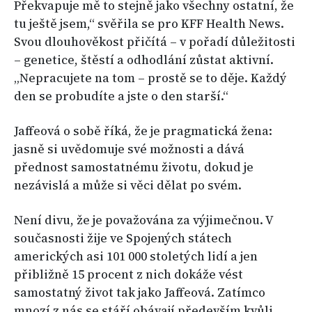
Překvapuje mě to stejně jako všechny ostatní, že
tu ještě jsem,“ svěřila se pro KFF Health News.
Svou dlouhověkost přičítá – v pořadí důležitosti
– genetice, štěstí a odhodlání zůstat aktivní.
„Nepracujete na tom – prostě se to děje. Každý
den se probudíte a jste o den starší.“
Jaffeová o sobě říká, že je pragmatická žena:
jasně si uvědomuje své možnosti a dává
přednost samostatnému životu, dokud je
nezávislá a může si věci dělat po svém.
Není divu, že je považována za výjimečnou. V
současnosti žije ve Spojených státech
amerických asi 101 000 stoletých lidí a jen
přibližně 15 procent z nich dokáže vést
samostatný život tak jako Jaffeová. Zatímco
mnozí z nás se stáří obávají především kvůli