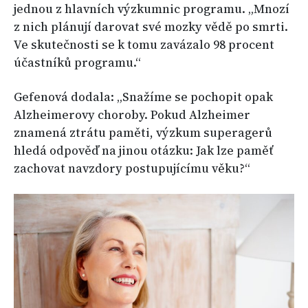
jednou z hlavních výzkumnic programu. „Mnozí
z nich plánují darovat své mozky vědě po smrti.
Ve skutečnosti se k tomu zavázalo 98 procent
účastníků programu.“
Gefenová dodala: „Snažíme se pochopit opak
Alzheimerovy choroby. Pokud Alzheimer
znamená ztrátu paměti, výzkum superagerů
hledá odpověď na jinou otázku: Jak lze paměť
zachovat navzdory postupujícímu věku?“