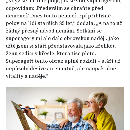
„Když se mě lidé ptají, jak se stát superagerem,
odpovídám: ‚Především se chraňte před
demencí.‘ Dnes touto nemocí trpí přibližně
polovina lidí starších 85 let,“ dodala. „A na to už
žádný přesný návod nemám. Setkání se
superagery mi ale dalo obrovskou naději. Jako
dítě jsem si stáří představovala jako křehkou
ženu sedící v křesle, která tiše plete.
Superageři tento obraz úplně rozbili – stáří už
nepůsobí děsivě ani smutně, ale naopak plné
vitality a naděje.“