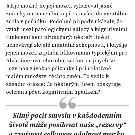
Jak je možné, že její mozek vykazoval jasné
známky onemocnění, a přesto zůstala mentálně
zcela v pořádku? Podobné případy ukázaly, že
vztah mezi patologickými nálezy a kognitivními
funkcemi není přímočarý: někteří lidé si
uchovávají skvělé mentální schopnosti, i když je
jejich mozek zaplněn bílkovinami typickými pro
Alzheimerovu chorobu, zatímco u jiných se
rozvinou závažné příznaky i při relativně
malém množství těchto změn. To vedlo k
zásadní otázce: Co některým lidem poskytuje
ochranu před kognitivním úpadkem?
Silný pocit smyslu v každodenním
životě může posilovat naše „rezervy“
a zvyšovat celkovou odolnost mozku.