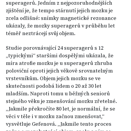
superagerů. Jedním z nejpozoruhodnějších
zjištění je, že tempo stárnutí jejich mozku je
zcela odlišné: snímky magnetické rezonance
ukázaly, že mozky superagerů v průběhu let
téměř neztrácejí svůj objem.
Studie porovnávající 24 superagerů s 12
„typickými“ staršími dospělými ukázala, že
míra atrofie mozku je u superagerů zhruba
poloviční oproti jejich věkově srovnatelným
vrstevníkům. Objem jejich mozku se ve
skutečnosti podobá lidem o 20 až 30 let
mladším. Naproti tomu u běžných seniorů
stejného věku je zmenšování mozku zřetelné.
„Jakmile překročíte 80 let, je normální, že se
věci v těle i v mozku začnou zmenšovat,“
vysvětluje Gefenová. „Jakmile tento proces