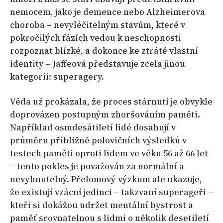
nemocem, jako je demence nebo Alzheimerova
choroba – nevyléčitelným stavům, které v
pokročilých fázích vedou k neschopnosti
rozpoznat blízké, a dokonce ke ztrátě vlastní
identity – Jaffeová představuje zcela jinou
kategorii: superagery.
Věda už prokázala, že proces stárnutí je obvykle
doprovázen postupným zhoršováním paměti.
Například osmdesátiletí lidé dosahují v
průměru přibližně polovičních výsledků v
testech paměti oproti lidem ve věku 56 až 66 let
– tento pokles je považován za normální a
nevyhnutelný. Přelomový výzkum ale ukazuje,
že existují vzácní jedinci – takzvaní superageři –
kteří si dokážou udržet mentální bystrost a
paměť srovnatelnou s lidmi o několik desetiletí