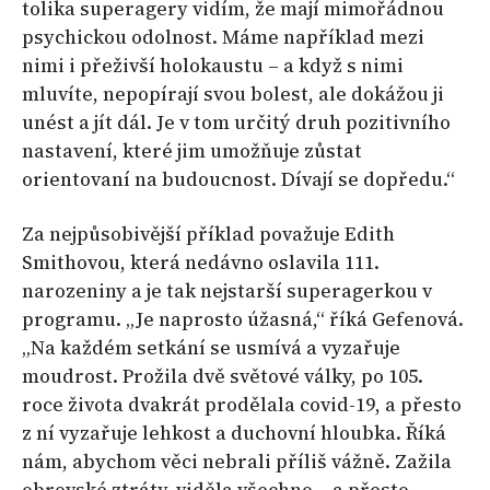
tolika superagery vidím, že mají mimořádnou
psychickou odolnost. Máme například mezi
nimi i přeživší holokaustu – a když s nimi
mluvíte, nepopírají svou bolest, ale dokážou ji
unést a jít dál. Je v tom určitý druh pozitivního
nastavení, které jim umožňuje zůstat
orientovaní na budoucnost. Dívají se dopředu.“
Za nejpůsobivější příklad považuje Edith
Smithovou, která nedávno oslavila 111.
narozeniny a je tak nejstarší superagerkou v
programu. „Je naprosto úžasná,“ říká Gefenová.
„Na každém setkání se usmívá a vyzařuje
moudrost. Prožila dvě světové války, po 105.
roce života dvakrát prodělala covid-19, a přesto
z ní vyzařuje lehkost a duchovní hloubka. Říká
nám, abychom věci nebrali příliš vážně. Zažila