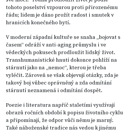
tohoto poselství vzpourou proti přirozenému
řádu; lidem je dáno prožít radost i smutek v
hranicích konečného bytí.
V moderní západní kultuře se snaha „bojovat s
časem“ odráží v anti-aging průmyslu i ve
vědeckých pokusech prodloužit lidský život.
Transhumanistické hnutí dokonce pohlíží na
stárnutí jako na „nemoc“, kterou je třeba
vyléčit. Zároveň se však objevují otázky, zda je
takový boj vůbec oprávněný a zda odmítání
stárnutí neznamená i odmítání dospět.
Poezie i literatura napříč staletími využívají
obrazů ročních období k popisu životního cyklu
a připomínají, že odpor vůči němu je marný.
Také náboženské tradice nás vedou k jinému