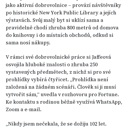
jako aktivní dobrovolnice – provází návštěvníky
po historické New York Public Library a jejích
výstavách. Svůj malý byt si uklízí sama a
pravidelně chodí zhruba 800 metrů od domova
do knihovny i do místních obchodů, odkud si
sama nosí nákupy.
V rámci své dobrovolnické práce si Jaffeová
osvojila hluboké znalosti o zhruba 250
vystavených předmětech, z nichž si pro své
prohlídky vybírá čtyřicet. „Prohlídka není
založená na žádném scénáři. Člověk si ji musí
vytvořit sám,“ uvedla v rozhovoru pro Fortune.
Ke kontaktu s rodinou běžně využívá WhatsApp,
Zoom a e-mail.
„Nikdy jsem nečekala, že se dožiju 102 let.