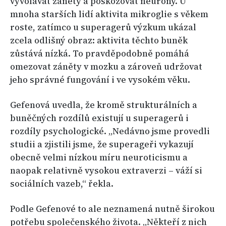
vyvolávat záněty a poškozovat neurony. U
mnoha starších lidí aktivita mikroglie s věkem
roste, zatímco u superagerů výzkum ukázal
zcela odlišný obraz: aktivita těchto buněk
zůstává nízká. To pravděpodobně pomáhá
omezovat záněty v mozku a zároveň udržovat
jeho správné fungování i ve vysokém věku.
Gefenová uvedla, že kromě strukturálních a
buněčných rozdílů existují u superagerů i
rozdíly psychologické. „Nedávno jsme provedli
studii a zjistili jsme, že superageři vykazují
obecně velmi nízkou míru neuroticismu a
naopak relativně vysokou extraverzi – váží si
sociálních vazeb,“ řekla.
Podle Gefenové to ale neznamená nutně širokou
potřebu společenského života. „Někteří z nich