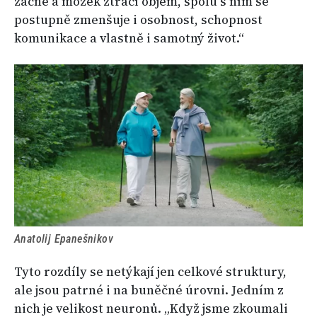
začne a mozek ztrácí objem, spolu s ním se
postupně zmenšuje i osobnost, schopnost
komunikace a vlastně i samotný život.“
Anatolij Epanešnikov
Tyto rozdíly se netýkají jen celkové struktury,
ale jsou patrné i na buněčné úrovni. Jedním z
nich je velikost neuronů. „Když jsme zkoumali