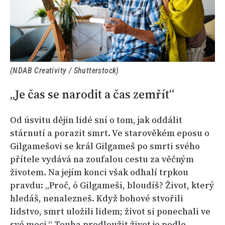
(NDAB Creativity / Shutterstock)
„Je čas se narodit a čas zemřít“
Od úsvitu dějin lidé sní o tom, jak oddálit
stárnutí a porazit smrt. Ve starověkém eposu o
Gilgamešovi se král Gilgameš po smrti svého
přítele vydává na zoufalou cestu za věčným
životem. Na jejím konci však odhalí trpkou
pravdu: „Proč, ó Gilgameši, bloudíš? Život, který
hledáš, nenalezneš. Když bohové stvořili
lidstvo, smrt uložili lidem; život si ponechali ve
své moci.“ Touha prodloužit život je podle