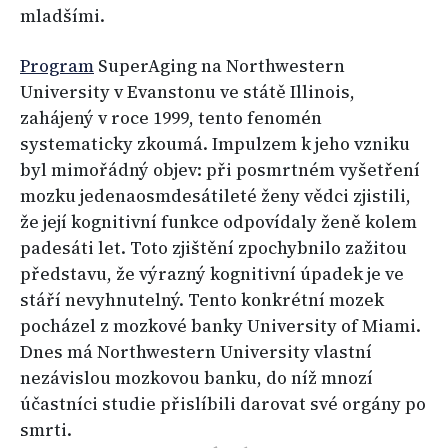
mladšími.
Program
SuperAging na Northwestern
University v Evanstonu ve státě Illinois,
zahájený v roce 1999, tento fenomén
systematicky zkoumá. Impulzem k jeho vzniku
byl mimořádný objev: při posmrtném vyšetření
mozku jedenaosmdesátileté ženy vědci zjistili,
že její kognitivní funkce odpovídaly ženě kolem
padesáti let. Toto zjištění zpochybnilo zažitou
představu, že výrazný kognitivní úpadek je ve
stáří nevyhnutelný. Tento konkrétní mozek
pocházel z mozkové banky University of Miami.
Dnes má Northwestern University vlastní
nezávislou mozkovou banku, do níž mnozí
účastníci studie přislíbili darovat své orgány po
smrti.