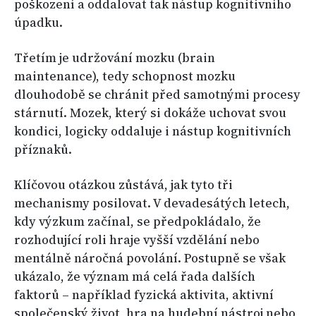
poškození a oddalovat tak nástup kognitivního
úpadku.
Třetím je udržování mozku (brain
maintenance), tedy schopnost mozku
dlouhodobě se chránit před samotnými procesy
stárnutí. Mozek, který si dokáže uchovat svou
kondici, logicky oddaluje i nástup kognitivních
příznaků.
Klíčovou otázkou zůstává, jak tyto tři
mechanismy posilovat. V devadesátých letech,
kdy výzkum začínal, se předpokládalo, že
rozhodující roli hraje vyšší vzdělání nebo
mentálně náročná povolání. Postupně se však
ukázalo, že význam má celá řada dalších
faktorů – například fyzická aktivita, aktivní
společenský život, hra na hudební nástroj nebo