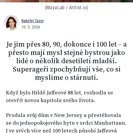
(MayaLab / Artlist.io)
Rakefet Tavor
10. 5. 2026
Je jim přes 80, 90, dokonce i 100 let – a
přesto mají mysl stejně bystrou jako
lidé o několik desetiletí mladší.
Superageři zpochybňují vše, co si
myslíme o stárnutí.
Když bylo Hildě Jaffeové 88 let, rozhodla se
otevřít novou kapitolu svého života.
Prodala svůj dům v New Jersey a přestěhovala
se do jednopokojového bytu v srdci Manhattanu.
I ve svých více než 100 letech působí Jaffeová