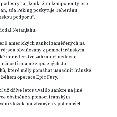
u podpory“ a „konkrétní komponenty pro
zán, zda Peking poskytuje Teheránu
nskou podporu“.
 dodal Netanjahu.
sérii amerických sankcí zaměřených na
teré jsou obviňovány z pomoci íránským
ké ministerstvo zahraničí nedávno
olečností údajně zapojených do
mků, které měly pomáhat usnadnit íránské
 během operace Epic Fury.
 už dříve letos uvalilo sankce na jiné
ivce obviněné z pomoci íránským
vání složek používaných v pohonných
.