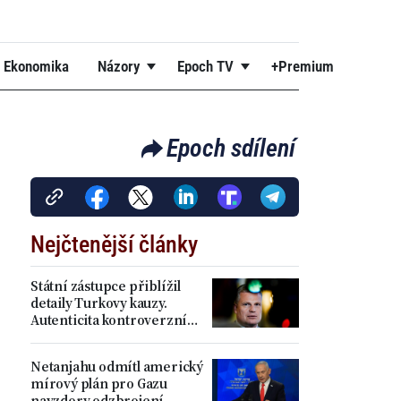
Ekonomika
Názory
Epoch TV
+Premium
Epoch sdílení
Nejčtenější články
Státní zástupce přiblížil
detaily Turkovy kauzy.
Autenticita kontroverzních
příspěvků se podle něj
prokázala
Netanjahu odmítl americký
mírový plán pro Gazu
navzdory odzbrojení