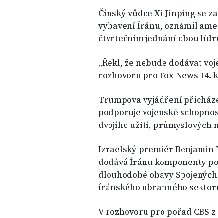
Čínský vůdce Xi Jinping se z
vybavení Íránu, oznámil am
čtvrtečním jednání obou lídr
„Řekl, že nebude dodávat voje
rozhovoru pro Fox News 14. kv
Trumpova vyjádření přicházejí
podporuje vojenské schopnos
dvojího užití, průmyslových m
Izraelský premiér Benjamin 
dodává Íránu komponenty pou
dlouhodobé obavy Spojených 
íránského obranného sektoru
V rozhovoru pro pořad CBS z 