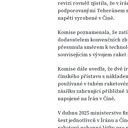
revizi rovněž zjistila, že v
podporovanými Teheránem se 
napětí vyrobené v Číně.
Komise poznamenala, že zatí
dodavatelem konvenčních zbr
přesunula směrem k technol
souvisejícím s vývojem raket
Komise dále uvedla, že dvě í
čínského přístavu s nákladem
používané v tuhém raketovém
zásilku zahrnující přibližně 
napojené na Írán v Číně.
V dubnu 2025 ministerstvo fin
šest jednotlivců v Íránu a Č
raketové pohonné látky pro r