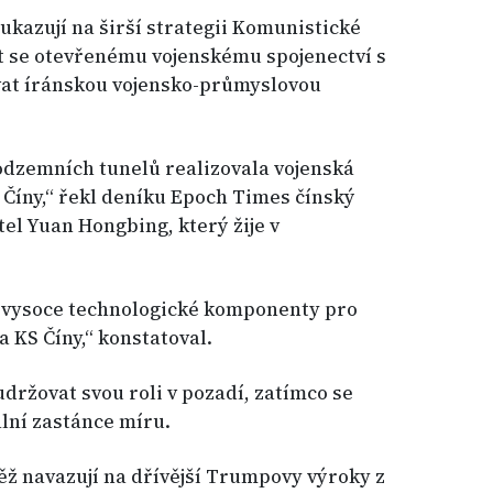
 ukazují na širší strategii Komunistické
at se otevřenému vojenskému spojenectví s
vat íránskou vojensko-průmyslovou
odzemních tunelů realizovala vojenská
Číny,“ řekl deníku Epoch Times čínský
el Yuan Hongbing, který žije v
 vysoce technologické komponenty pro
 KS Číny,“ konstatoval.
držovat svou roli v pozadí, zatímco se
ální zastánce míru.
ž navazují na dřívější Trumpovy výroky z