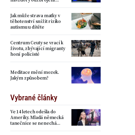
Hamásu
Jak může strava matky v
těhotenství snížit riziko
autismu u dítěte
Centrum Ceuty se vrací k
životu, zbývající migranty
honí policisté
Meditace mění mozek.
Jakým způsobem?
Vybrané články
Ve 14 letech odešla do
Ameriky. Mladá německá
tanečnice se nenechá
zastrašit Pekingem