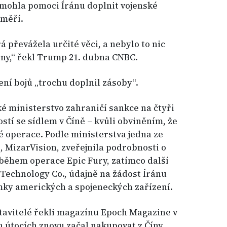
 mohla pomoci Íránu doplnit vojenské
měří.
á převážela určité věci, a nebylo to nic
ny,“ řekl Trump 21. dubna CNBC.
ní bojů „trochu doplnil zásoby“.
 ministerstvo zahraničí sankce na čtyři
ostí se sídlem v Číně – kvůli obviněním, že
 operace. Podle ministerstva jedna ze
 MizarVision, zveřejnila podrobnosti o
během operace Epic Fury, zatímco další
 Technology Co., údajně na žádost Íránu
mky amerických a spojeneckých zařízení.
tavitelé řekli magazínu Epoch Magazine v
ch útocích znovu začal nakupovat z Číny