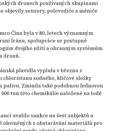
 íránských dronech používaných skupinami
objevily senzory, polovodiče a měniče
mco Čína byla v 80. letech významným
aní Íránu, spolupráce se postupně
ogiím dvojího užití a obranným systémům
 a dronů.
ránská plavidla vyplula v březnu z
 chloristanu sodného, klíčové složky
 palivu. Zmínila také podobnou lednovou
1 000 tun této chemikálie naložené na lodě
ancí uvalilo sankce na šest subjektů a
íně obviněných z obstarávání materiálů pro
evoluční gardy, včetně chloristanu