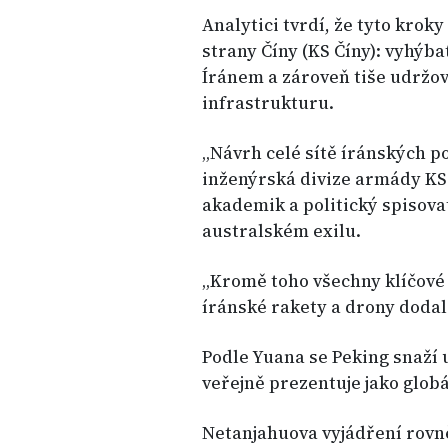
Analytici tvrdí, že tyto kroky
strany Číny (KS Číny): vyhýb
Íránem a zároveň tiše udržo
infrastrukturu.
„Návrh celé sítě íránských p
inženýrská divize armády KS 
akademik a politický spisovat
australském exilu.
„Kromě toho všechny klíčové
íránské rakety a drony dodala
Podle Yuana se Peking snaží u
veřejně prezentuje jako glob
Netanjahuova vyjádření rovně