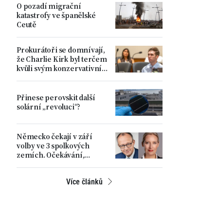
O pozadí migrační
katastrofy ve španělské
Ceutě
Prokurátoři se domnívají,
že Charlie Kirk byl terčem
kvůli svým konzervativním
názorům
Přinese perovskit další
solární „revoluci“?
Německo čekají v září
volby ve 3 spolkových
zemích. Očekávání,
rostoucí napětí a hlavní
problémy země
Více článků