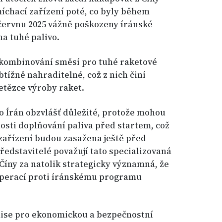
íchací zařízení poté, co byly během
 červnu 2025 vážně poškozeny íránské
na tuhé palivo.
e kombinování směsí pro tuhé raketové
btížně nahraditelné, což z nich činí
etězce výroby raket.
ro Írán obzvlášť důležité, protože mohou
osti doplňování paliva před startem, což
 zařízení budou zasažena ještě před
ředstavitelé považují tato specializovaná
Číny za natolik strategicky významná, že
operací proti íránskému programu
ise pro ekonomickou a bezpečnostní