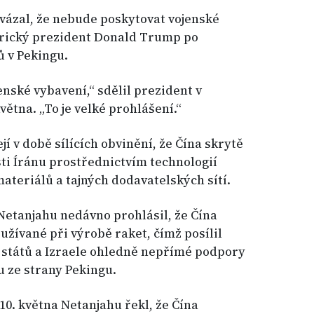
avázal, že nebude poskytovat vojenské
erický prezident Donald Trump po
ů v Pekingu.
nské vybavení,“ sdělil prezident v
ětna. „To je velké prohlášení.“
 v době sílících obvinění, že Čína skrytě
ti Íránu prostřednictvím technologií
ateriálů a tajných dodavatelských sítí.
Netanjahu nedávno prohlásil, že Čína
žívané při výrobě raket, čímž posílil
států a Izraele ohledně nepřímé podpory
 ze strany Pekingu.
10. května Netanjahu řekl, že Čína