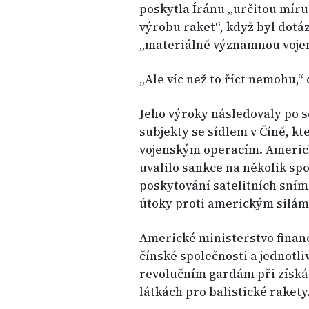
poskytla Íránu „určitou mír
výrobu raket“, když byl dotá
„materiálně významnou voje
„Ale víc než to říct nemohu,“
Jeho výroky následovaly po 
subjekty se sídlem v Číně, k
vojenským operacím. Americ
uvalilo sankce na několik sp
poskytování satelitních sní
útoky proti americkým silám
Americké ministerstvo financí
čínské společnosti a jednotl
revolučním gardám při získá
látkách pro balistické rakety