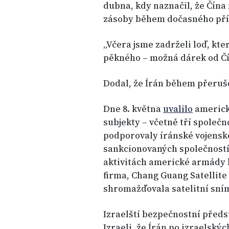
dubna, kdy naznačil, že Čína
zásoby během dočasného pří
„Včera jsme zadrželi loď, kter
pěkného – možná dárek od Čí
Dodal, že Írán během přeruše
Dne 8. května
uvalilo
americké
subjekty – včetně tří společn
podporovaly íránské vojenské
sankcionovaných společností,
aktivitách americké armády 
firma, Chang Guang Satellite
shromažďovala satelitní sní
Izraelští bezpečnostní předs
Izraeli, že Írán po izraelský