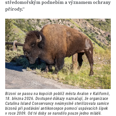
středomořským podnebím a významem ochrany
přírody.“
Bizoni se pasou na kopcích poblíž města Avalon v Kalifornii,
18. března 2026. Dostupné důkazy naznačují, že organizace
Catalina Island Conservancy neúmyslně sterilizovala samice
bizonů při podávání antikoncepce pomocí uspávacích šipek
v roce 2009. Od té doby se narodilo pouze jedno mládě.