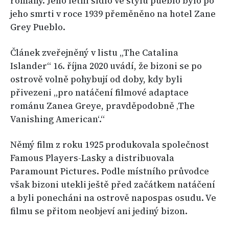
romány. Jeho letní sídlo ve stylu pueblo bylo po
jeho smrti v roce 1939 přeměněno na hotel Zane
Grey Pueblo.
Článek zveřejněný v listu „The Catalina
Islander“ 16. října 2020 uvádí, že bizoni se po
ostrově volně pohybují od doby, kdy byli
přivezeni „pro natáčení filmové adaptace
románu Zanea Greye, pravděpodobně ‚The
Vanishing American‘.“
Němý film z roku 1925 produkovala společnost
Famous Players-Lasky a distribuovala
Paramount Pictures. Podle místního průvodce
však bizoni utekli ještě před začátkem natáčení
a byli ponecháni na ostrově napospas osudu. Ve
filmu se přitom neobjeví ani jediný bizon.