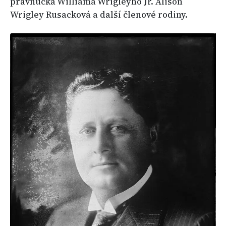
pravnučka Williama Wrigleyho Jr. Alison
Wrigley Rusacková a další členové rodiny.