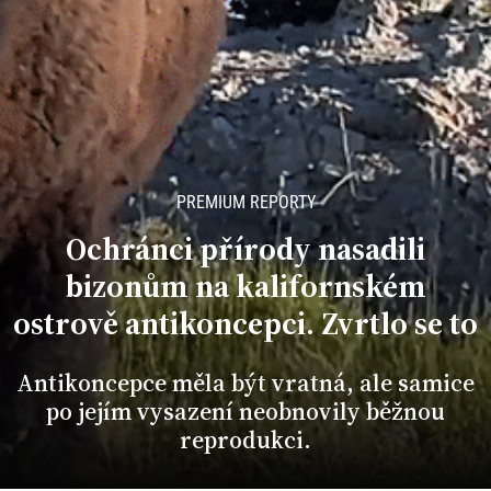
PREMIUM REPORTY
Ochránci přírody nasadili
bizonům na kalifornském
ostrově antikoncepci. Zvrtlo se to
Antikoncepce měla být vratná, ale samice
po jejím vysazení neobnovily běžnou
reprodukci.