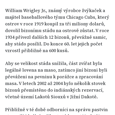
William Wrigley Jr., známý výrobce žvýkaček a
majitel baseballového týmu Chicago Cubs, který
ostrov v roce 1919 koupil za tři miliony dolarů,
dovolil bizonímu stádu na ostrově zůstat. V roce
1934 přivezl dalších 12 bizonů, převážně samic,
aby stádo posílil. Do konce 60. let jejich počet
vzrostl přibližně na 600 kusů.
Aby se velikost stáda snížila, část zvířat byla
legálně lovena na maso, zatímco jiní bizoni byli
převáženi na pevninu k porážce a zpracování
masa. V letech 2002 až 2004 bylo několik stovek
bizonů přemístěno do indiánských rezervací,
včetně území Lakotů Siouxů v Jižní Dakotě.
Přibližně v té době odborníci na správu pastvin