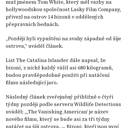
muž jménem Tom White, který měl vazby na
hollywoodskou společnost Lasky Film Company,
přivezl na ostrov 14 bizonů v oddělených
přepravních bednách.
„Později byli vypuštěni na svahy západně od šíje
ostrova,“ uváděl článek.
List The Catalina Islander dále napsal, že
bizoni, z nichž každý vážil asi 680 kilogramů,
budou pravděpodobně použiti při natáčení
filmu následující jaro.
Následný článek zveřejněný přibližně o čtyři
týdny později podle serveru Wildlife Detections
uváděl: „‚The Vanishing American‘ je název
nového filmu, který se bude asi za tři týdny
natáčet na šíji ostrova. … Bizoni, kteří jsou nyní