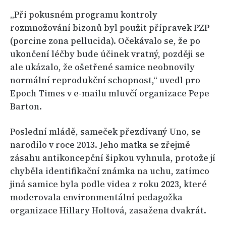
„Při pokusném programu kontroly
rozmnožování bizonů byl použit přípravek PZP
(porcine zona pellucida). Očekávalo se, že po
ukončení léčby bude účinek vratný, později se
ale ukázalo, že ošetřené samice neobnovily
normální reprodukční schopnost,“ uvedl pro
Epoch Times v e-mailu mluvčí organizace Pepe
Barton.
Poslední mládě, sameček přezdívaný Uno, se
narodilo v roce 2013. Jeho matka se zřejmě
zásahu antikoncepční šipkou vyhnula, protože jí
chyběla identifikační známka na uchu, zatímco
jiná samice byla podle videa z roku 2023, které
moderovala environmentální pedagožka
organizace Hillary Holtová, zasažena dvakrát.