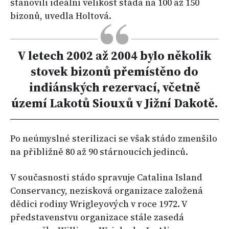
stanovili ideální velikost stáda na 100 až 150
bizonů, uvedla Holtová.
V letech 2002 až 2004 bylo několik
stovek bizonů přemístěno do
indiánských rezervací, včetně
území Lakotů Siouxů v Jižní Dakotě.
Po neúmyslné sterilizaci se však stádo zmenšilo
na přibližně 80 až 90 stárnoucích jedinců.
V současnosti stádo spravuje Catalina Island
Conservancy, nezisková organizace založená
dědici rodiny Wrigleyových v roce 1972. V
představenstvu organizace stále zasedá