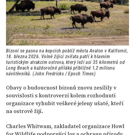
Bizoni se pasou na kopcích poblíž města Avalon v Kalifornii,
18. března 2026. Volně žijící zvířata patří k hlavním
turistickým atrakcím ostrova, který leží asi 35 kilometrů od
Long Beach a každoročně přiláká přibližně 1,2 milionu
návštěvníků. (John Fredricks / Epoch Times)
Obavy o budoucnost bizonů znovu zesílily v
souvislosti s kontroverzí kolem rozhodnutí
organizace vyhubit veškeré jeleny ušaté, kteří
na ostrově žijí.
Charles Whitwam, zakladatel organizace Howl
for Wildlife podporující lov a ochranu přírody,