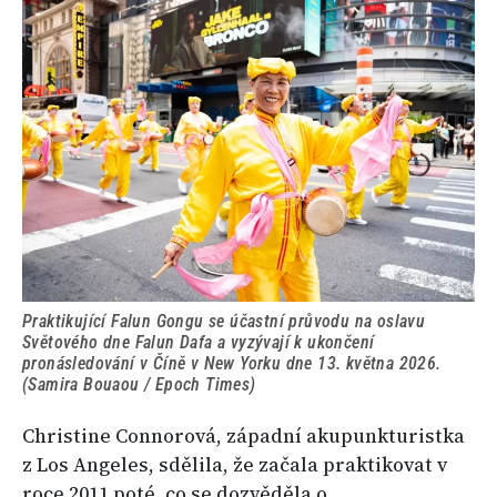
Praktikující Falun Gongu se účastní průvodu na oslavu
Světového dne Falun Dafa a vyzývají k ukončení
pronásledování v Číně v New Yorku dne 13. května 2026.
(Samira Bouaou / Epoch Times)
Christine Connorová, západní akupunkturistka
z Los Angeles, sdělila, že začala praktikovat v
roce 2011 poté, co se dozvěděla o