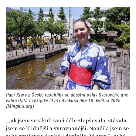
Paní Klára z České republiky se účastní oslav Světového dne
Falun Dafa v tokijské čtvrti Asakusa dne 10. května 2026.
(Minghui.org)
„Jak jsem se v kultivaci dále zlepšovala, stávala
jsem se klidnější a vyrovnanější. Naučila jsem se