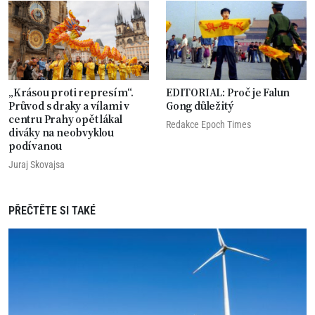
„Krásou proti represím“.
EDITORIAL: Proč je Falun
Průvod s draky a vílami v
Gong důležitý
centru Prahy opět lákal
Redakce Epoch Times
diváky na neobvyklou
podívanou
Juraj Skovajsa
PŘEČTĚTE SI TAKÉ