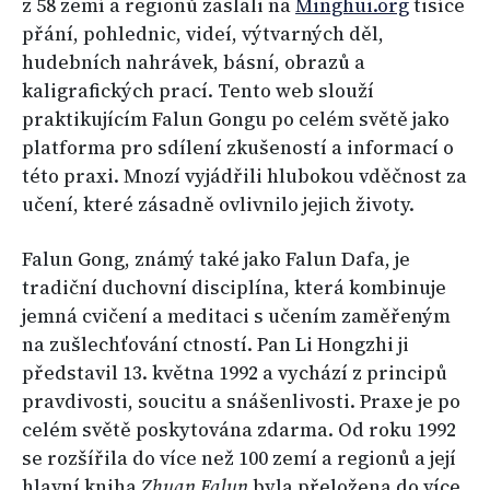
z 58 zemí a regionů zaslali na
Minghui.org
tisíce
přání, pohlednic, videí, výtvarných děl,
hudebních nahrávek, básní, obrazů a
kaligrafických prací. Tento web slouží
praktikujícím Falun Gongu po celém světě jako
platforma pro sdílení zkušeností a informací o
této praxi. Mnozí vyjádřili hlubokou vděčnost za
učení, které zásadně ovlivnilo jejich životy.
Falun Gong, známý také jako Falun Dafa, je
tradiční duchovní disciplína, která kombinuje
jemná cvičení a meditaci s učením zaměřeným
na zušlechťování ctností. Pan Li Hongzhi ji
představil 13. května 1992 a vychází z principů
pravdivosti, soucitu a snášenlivosti. Praxe je po
celém světě poskytována zdarma. Od roku 1992
se rozšířila do více než 100 zemí a regionů a její
hlavní kniha
Zhuan Falun
byla přeložena do více