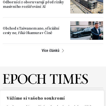
Odborníci z oboru varují před riziky
masivního rozšiřování AI
Obchod s Taiwanem ano, oficiální
cesty ne, říká Okamura v Číně
Více článků
O NÁS
REDAKCE
PŘEDPLATNÉ
PODPORA
Vážíme si vašeho soukromí
DARUJTE
KONTAKT
TISKOVÉ ZPRÁVY
GDPR