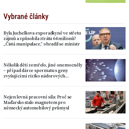
Vybrané články
Byla Juchelkova exporadkyně ve střetu
zájmů a způsobila ztrátu 64 milionů?
„Čistá manipulace,“ ohradil se ministr
Několik dětí zemřelo, jiné onemocněly
– případ dárce spermatu s geny
zvyšujícími riziko nádorových
onemocnění
Nejen levná pracovní síla: Proč se
Maďarsko stalo magnetem pro
německý automobilový průmysl