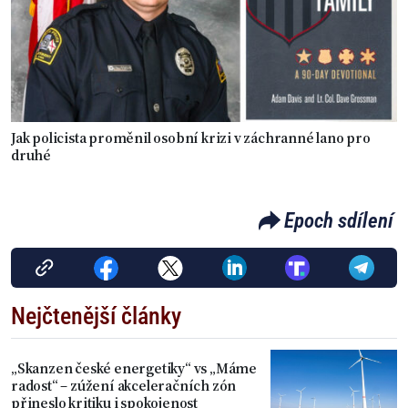
Jak policista proměnil osobní krizi v záchranné lano pro
druhé
Epoch sdílení
Nejčtenější články
„Skanzen české energetiky“ vs „Máme
radost“ – zúžení akceleračních zón
přineslo kritiku i spokojenost