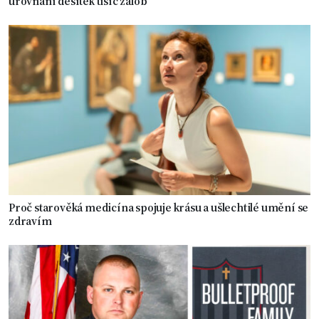
urovnání desítek tisíc žalob
Proč starověká medicína spojuje krásu a ušlechtilé umění se
zdravím