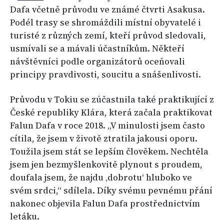
Dafa včetně průvodu ve známé čtvrti Asakusa.
Podél trasy se shromáždili místní obyvatelé i
turisté z různých zemí, kteří průvod sledovali,
usmívali se a mávali účastníkům. Někteří
návštěvníci podle organizátorů oceňovali
principy pravdivosti, soucitu a snášenlivosti.
Průvodu v Tokiu se zúčastnila také praktikující z
České republiky Klára, která začala praktikovat
Falun Dafa v roce 2018. „V minulosti jsem často
cítila, že jsem v životě ztratila jakousi oporu.
Toužila jsem stát se lepším člověkem. Nechtěla
jsem jen bezmyšlenkovitě plynout s proudem,
doufala jsem, že najdu ‚dobrotu‘ hluboko ve
svém srdci,“ sdílela. Díky svému pevnému přání
nakonec objevila Falun Dafa prostřednictvím
letáku.