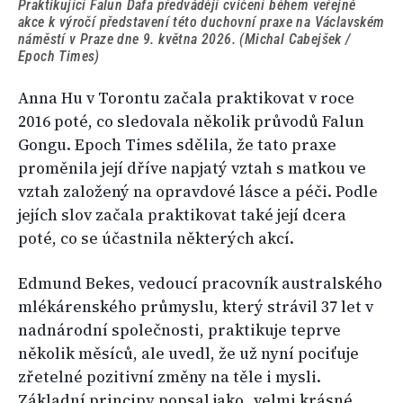
Praktikující Falun Dafa předvádějí cvičení během veřejné
akce k výročí představení této duchovní praxe na Václavském
náměstí v Praze dne 9. května 2026. (Michal Cabejšek /
Epoch Times)
Anna Hu v Torontu začala praktikovat v roce
2016 poté, co sledovala několik průvodů Falun
Gongu. Epoch Times sdělila, že tato praxe
proměnila její dříve napjatý vztah s matkou ve
vztah založený na opravdové lásce a péči. Podle
jejích slov začala praktikovat také její dcera
poté, co se účastnila některých akcí.
Edmund Bekes, vedoucí pracovník australského
mlékárenského průmyslu, který strávil 37 let v
nadnárodní společnosti, praktikuje teprve
několik měsíců, ale uvedl, že už nyní pociťuje
zřetelné pozitivní změny na těle i mysli.
Základní principy popsal jako „velmi krásné …