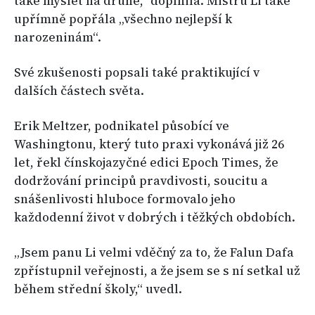
také myslet na druhé,“ doplnila. Mistru Li také
upřímně popřála „všechno nejlepší k
narozeninám“.
Své zkušenosti popsali také praktikující v
dalších částech světa.
Erik Meltzer, podnikatel působící ve
Washingtonu, který tuto praxi vykonává již 26
let, řekl čínskojazyčné edici Epoch Times, že
dodržování principů pravdivosti, soucitu a
snášenlivosti hluboce formovalo jeho
každodenní život v dobrých i těžkých obdobích.
„Jsem panu Li velmi vděčný za to, že Falun Dafa
zpřístupnil veřejnosti, a že jsem se s ní setkal už
během střední školy,“ uvedl.