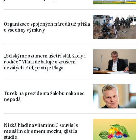
Organizace spojených národů už přišla
o všechny výmluvy
„Selským rozumem ušetří stát, školy i
rodiče.“ Vláda debatuje o zrušení
devátých tříd, proti je Plaga
Turek na prezidenta žalobu nakonec
nepodá
Nízká hladina vitaminu C souvisí s
menším objemem mozku, zjistila
studie