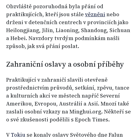
Obzvláště pozoruhodná byla přání od
praktikujících, kteří jsou stále
vězněni
nebo
drženi v detenčních centrech v provinciích jako
Heilongjiang, Jilin, Liaoning, Shandong, Sichuan
a Hebei. Navzdory tvrdým podmínkám našli
způsob, jak svá přání poslat.
Zahraniční oslavy a osobní příběhy
Praktikující v zahraničí slavili otevřeně
prostřednictvím průvodů, setkání, zpěvu, tance
a kulturních akcí ve městech napříč Severní
Amerikou, Evropou, Austrálií a Asií. Mnozí také
zaslali osobní vzkazy na Minghui.org. Někteří se
o své zkušenosti podělili s Epoch Times.
V
Tokiu
se konaly oslavy Světového dne Falun