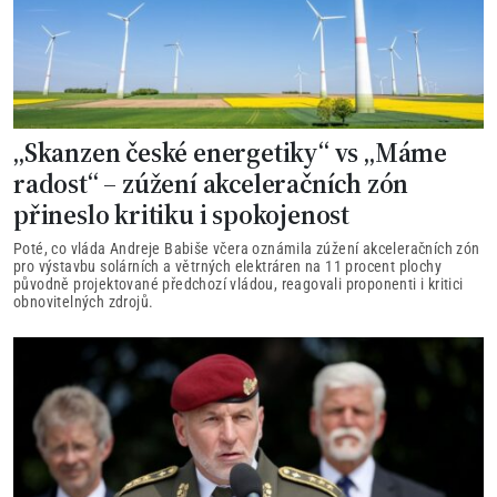
„Skanzen české energetiky“ vs „Máme
radost“ – zúžení akceleračních zón
přineslo kritiku i spokojenost
Poté, co vláda Andreje Babiše včera oznámila zúžení akceleračních zón
pro výstavbu solárních a větrných elektráren na 11 procent plochy
původně projektované předchozí vládou, reagovali proponenti i kritici
obnovitelných zdrojů.