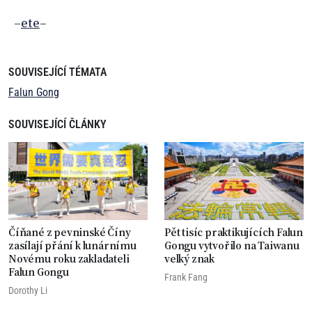
–
ete
–
SOUVISEJÍCÍ TÉMATA
Falun Gong
SOUVISEJÍCÍ ČLÁNKY
Číňané z pevninské Číny
Pět tisíc praktikujících Falun
zasílají přání k lunárnímu
Gongu vytvořilo na Taiwanu
Novému roku zakladateli
velký znak
Falun Gongu
Frank Fang
Dorothy Li