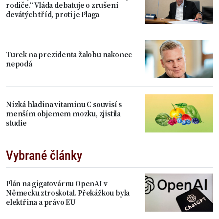
rodiče.“ Vláda debatuje o zrušení
devátých tříd, proti je Plaga
Turek na prezidenta žalobu nakonec
nepodá
Nízká hladina vitaminu C souvisí s
menším objemem mozku, zjistila
studie
Vybrané články
Plán na gigatovárnu OpenAI v
Německu ztroskotal. Překážkou byla
elektřina a právo EU