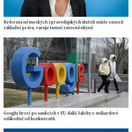
Reforma německých zpravodajských služeb může omezit
základní práva, varuje tamní zmocněnkyně
Googlu hrozí po sankcích v EU další žaloby o miliardové
odškodné od konkurentů