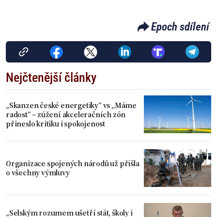
Epoch sdílení
Nejčtenější články
„Skanzen české energetiky“ vs „Máme
radost“ – zúžení akceleračních zón
přineslo kritiku i spokojenost
Organizace spojených národů už přišla
o všechny výmluvy
„Selským rozumem ušetří stát, školy i