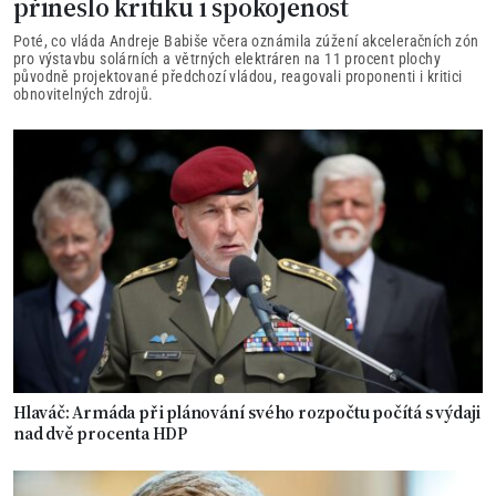
přineslo kritiku i spokojenost
Poté, co vláda Andreje Babiše včera oznámila zúžení akceleračních zón
pro výstavbu solárních a větrných elektráren na 11 procent plochy
původně projektované předchozí vládou, reagovali proponenti i kritici
obnovitelných zdrojů.
Hlaváč: Armáda při plánování svého rozpočtu počítá s výdaji
nad dvě procenta HDP