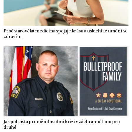
Proč starověká medicína spojuje krásu a ušlechtilé umění se
zdravím
Jak policista proměnil osobní krizi v záchranné lano pro
druhé