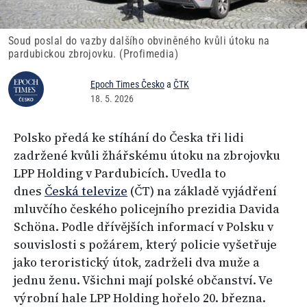
Soud poslal do vazby dalšího obviněného kvůli útoku na
pardubickou zbrojovku. (Profimedia)
Epoch Times Česko
a
ČTK
18. 5. 2026
Polsko předá ke stíhání do Česka tři lidi
zadržené kvůli žhářskému útoku na zbrojovku
LPP Holding v Pardubicích. Uvedla to
dnes
Česká televize
(ČT) na základě vyjádření
mluvčího českého policejního prezidia Davida
Schöna. Podle dřívějších informací v Polsku v
souvislosti s požárem, který policie vyšetřuje
jako teroristický útok, zadrželi dva muže a
jednu ženu. Všichni mají polské občanství. Ve
výrobní hale LPP Holding hořelo 20. března.