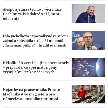
Alespoň jedna z těchto 3 věcí může
Čechům zajistit dobré stáří, míní
odborník
Byla Juchelkova exporadkyně ve střetu
zájmů a způsobila ztrátu 64 milionů?
„Čistá manipulace,“ ohradil se ministr
Několik dětí zemřelo, jiné onemocněly
– případ dárce spermatu s geny
zvyšujícími riziko nádorových
onemocnění
Nejen levná pracovní síla: Proč se
Maďarsko stalo magnetem pro
německý automobilový průmysl