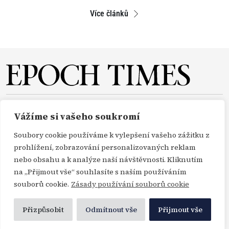
Více článků
O NÁS
REDAKCE
PŘEDPLATNÉ
PODPORA
Vážíme si vašeho soukromí
DARUJTE
KONTAKT
TISKOVÉ ZPRÁVY
GDPR
Soubory cookie používáme k vylepšení vašeho zážitku z
OBCHODNÍ PODMÍNKY
prohlížení, zobrazování personalizovaných reklam
nebo obsahu a k analýze naší návštěvnosti. Kliknutím
na „Přijmout vše“ souhlasíte s naším používáním
Copyright Epoch Times ČR © 2000-2026
souborů cookie.
Zásady používání souborů cookie
Všechna práva vyhrazena. Publikování nebo další šíření zpráv a fotografií ze zdrojů
Profimedia, Getty Images a Envato je bez předchozího písemného souhlasu těchto
Přizpůsobit
Odmítnout vše
Přijmout vše
agentur porušením autorského zákona.