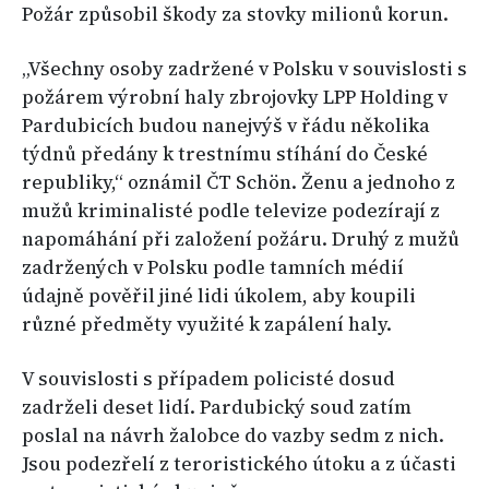
Požár způsobil škody za stovky milionů korun.
„Všechny osoby zadržené v Polsku v souvislosti s
požárem výrobní haly zbrojovky LPP Holding v
Pardubicích budou nanejvýš v řádu několika
týdnů předány k trestnímu stíhání do České
republiky,“ oznámil ČT Schön. Ženu a jednoho z
mužů kriminalisté podle televize podezírají z
napomáhání při založení požáru. Druhý z mužů
zadržených v Polsku podle tamních médií
údajně pověřil jiné lidi úkolem, aby koupili
různé předměty využité k zapálení haly.
V souvislosti s případem policisté dosud
zadrželi deset lidí. Pardubický soud zatím
poslal na návrh žalobce do vazby sedm z nich.
Jsou podezřelí z teroristického útoku a z účasti