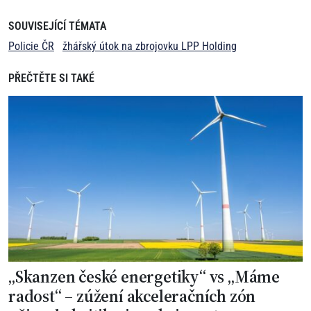
SOUVISEJÍCÍ TÉMATA
Policie ČR
žhářský útok na zbrojovku LPP Holding
PŘEČTĚTE SI TAKÉ
„Skanzen české energetiky“ vs „Máme
radost“ – zúžení akceleračních zón