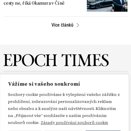
cesty ne, říká Okamura v Číně
Více článků
O NÁS
REDAKCE
PŘEDPLATNÉ
PODPORA
Vážíme si vašeho soukromí
DARUJTE
KONTAKT
TISKOVÉ ZPRÁVY
GDPR
Soubory cookie používáme k vylepšení vašeho zážitku z
OBCHODNÍ PODMÍNKY
prohlížení, zobrazování personalizovaných reklam
nebo obsahu a k analýze naší návštěvnosti. Kliknutím
na „Přijmout vše“ souhlasíte s naším používáním
Copyright Epoch Times ČR © 2000-2026
souborů cookie.
Zásady používání souborů cookie
Všechna práva vyhrazena. Publikování nebo další šíření zpráv a fotografií ze zdrojů