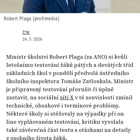
Robert Plaga (profimedia)
ČTK
24. 5. 2026
Ministr školství Robert Plaga (za ANO) si kvůli
letošnímu testování žáků pátých a devátých tříd
základních škol v pondělí předvolá ústředního
školního inspektora Tomáše Zatloukala. Ministr
je připravený testování přerušit či úplně
zastavit, na sociální
síti X
v té souvislosti zmínil
technické, obsahové i termínové problémy.
Některé školy si stěžovaly na výpadky při on-
line vyplňovaném testování, kritiku vyvolala
také závěrečná část testu s otázkami na detaily
z osobního života žáků.