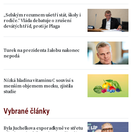
„Selským rozumem ušetří stát, školy i
rodiče.“ Vláda debatuje o zrušení
devátých tříd, proti je Plaga
Turek na prezidenta žalobu nakonec
nepodá
Nízká hladina vitaminu C souvisí s
menším objemem mozku, zjistila
studie
Vybrané články
Byla Juchelkova exporadkyně ve střetu