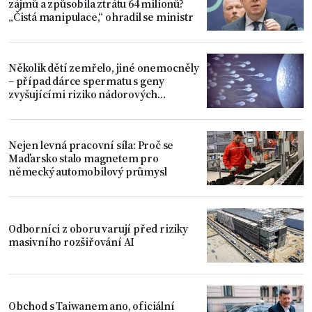
zájmů a způsobila ztrátu 64 milionů?
„Čistá manipulace,“ ohradil se ministr
Několik dětí zemřelo, jiné onemocněly
– případ dárce spermatu s geny
zvyšujícími riziko nádorových
onemocnění
Nejen levná pracovní síla: Proč se
Maďarsko stalo magnetem pro
německý automobilový průmysl
Odborníci z oboru varují před riziky
masivního rozšiřování AI
Obchod s Taiwanem ano, oficiální