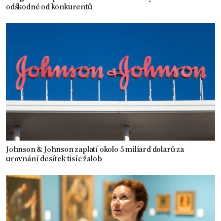
odškodné od konkurentů
Johnson & Johnson zaplatí okolo 5 miliard dolarů za
urovnání desítek tisíc žalob