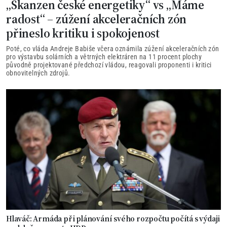
„Skanzen české energetiky“ vs „Máme
radost“ – zúžení akceleračních zón
přineslo kritiku i spokojenost
Poté, co vláda Andreje Babiše včera oznámila zúžení akceleračních zón
pro výstavbu solárních a větrných elektráren na 11 procent plochy
původně projektované předchozí vládou, reagovali proponenti i kritici
obnovitelných zdrojů.
Hlaváč: Armáda při plánování svého rozpočtu počítá s výdaji