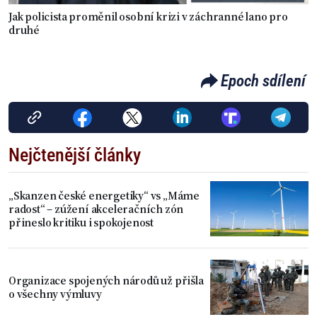
Jak policista proměnil osobní krizi v záchranné lano pro
druhé
Epoch sdílení
Nejčtenější články
„Skanzen české energetiky“ vs „Máme
radost“ – zúžení akceleračních zón
přineslo kritiku i spokojenost
Organizace spojených národů už přišla
o všechny výmluvy