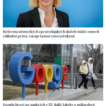
Reforma německých zpravodajských služeb může omezit
základní práva, varuje tamní zmocněnkyně
Googlu hrozí po sankcích v EU další žaloby o miliardové