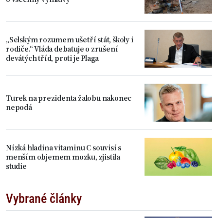
„Selským rozumem ušetří stát, školy i
rodiče.“ Vláda debatuje o zrušení
devátých tříd, proti je Plaga
Turek na prezidenta žalobu nakonec
nepodá
Nízká hladina vitaminu C souvisí s
menším objemem mozku, zjistila
studie
Vybrané články