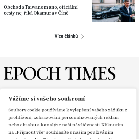
Obchod s Taiwanem ano, oficiální
cesty ne, říká Okamura v Číně
Více článků
O NÁS
REDAKCE
PŘEDPLATNÉ
PODPORA
Vážíme si vašeho soukromí
DARUJTE
KONTAKT
TISKOVÉ ZPRÁVY
GDPR
Soubory cookie používáme k vylepšení vašeho zážitku z
OBCHODNÍ PODMÍNKY
prohlížení, zobrazování personalizovaných reklam
nebo obsahu a k analýze naší návštěvnosti. Kliknutím
na „Přijmout vše“ souhlasíte s naším používáním
Copyright Epoch Times ČR © 2000-2026