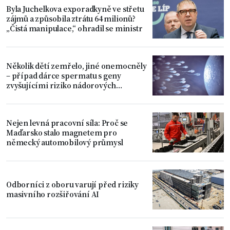
Byla Juchelkova exporadkyně ve střetu
zájmů a způsobila ztrátu 64 milionů?
„Čistá manipulace,“ ohradil se ministr
Několik dětí zemřelo, jiné onemocněly
– případ dárce spermatu s geny
zvyšujícími riziko nádorových
onemocnění
Nejen levná pracovní síla: Proč se
Maďarsko stalo magnetem pro
německý automobilový průmysl
Odborníci z oboru varují před riziky
masivního rozšiřování AI