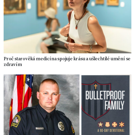
Proč starověká medicína spojuje krásu a ušlechtilé umění se
zdravím