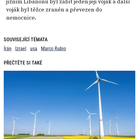
jižním Libanonu byl zabit jeden její voják a další
voják byl těžce zraněn a převezen do
nemocnice.
SOUVISEJÍCÍ TÉMATA
Írán
Izrael
usa
Marco Rubio
PŘEČTĚTE SI TAKÉ