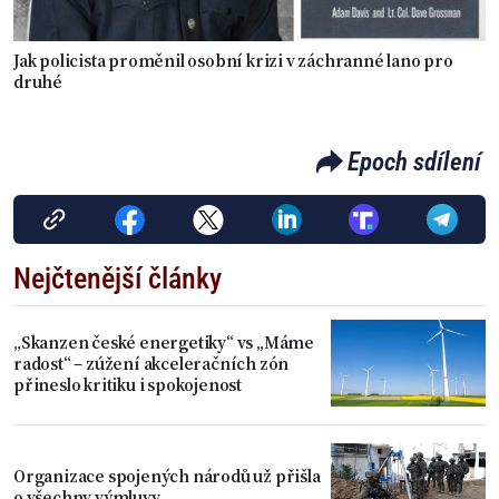
Jak policista proměnil osobní krizi v záchranné lano pro
druhé
Epoch sdílení
Nejčtenější články
„Skanzen české energetiky“ vs „Máme
radost“ – zúžení akceleračních zón
přineslo kritiku i spokojenost
Organizace spojených národů už přišla
o všechny výmluvy