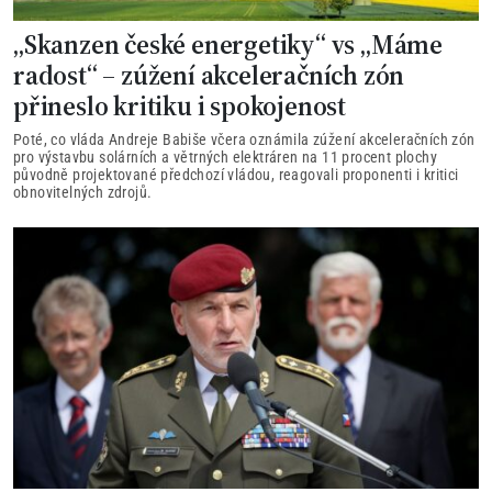
„Skanzen české energetiky“ vs „Máme
radost“ – zúžení akceleračních zón
přineslo kritiku i spokojenost
Poté, co vláda Andreje Babiše včera oznámila zúžení akceleračních zón
pro výstavbu solárních a větrných elektráren na 11 procent plochy
původně projektované předchozí vládou, reagovali proponenti i kritici
obnovitelných zdrojů.