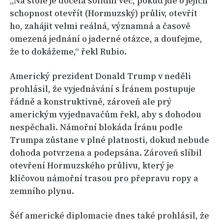
„Na stole je docela solidní věc, pokud jde o jejich
schopnost otevřít (Hormuzský) průliv, otevřít
ho, zahájit velmi reálná, významná a časově
omezená jednání o jaderné otázce, a doufejme,
že to dokážeme,“ řekl Rubio.
Americký prezident Donald Trump v neděli
prohlásil, že vyjednávání s Íránem postupuje
řádně a konstruktivně, zároveň ale prý
americkým vyjednavačům řekl, aby s dohodou
nespěchali. Námořní blokáda Íránu podle
Trumpa zůstane v plné platnosti, dokud nebude
dohoda potvrzena a podepsána. Zároveň slíbil
otevření Hormuzského průlivu, který je
klíčovou námořní trasou pro přepravu ropy a
zemního plynu.
Šéf americké diplomacie dnes také prohlásil, že