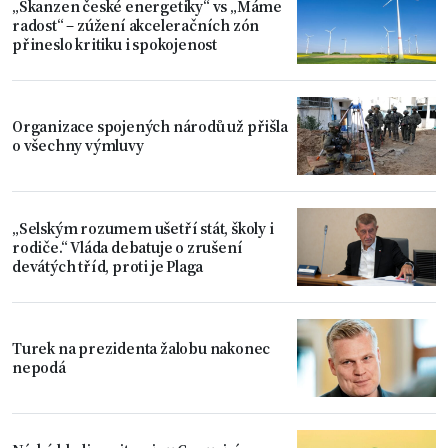
„Skanzen české energetiky“ vs „Máme
radost“ – zúžení akceleračních zón
přineslo kritiku i spokojenost
Organizace spojených národů už přišla
o všechny výmluvy
„Selským rozumem ušetří stát, školy i
rodiče.“ Vláda debatuje o zrušení
devátých tříd, proti je Plaga
Turek na prezidenta žalobu nakonec
nepodá