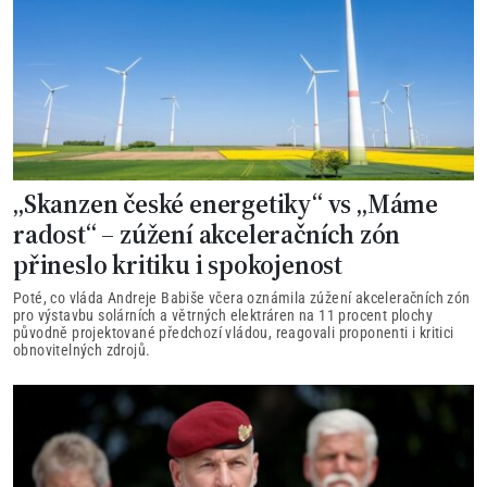
„Skanzen české energetiky“ vs „Máme
radost“ – zúžení akceleračních zón
přineslo kritiku i spokojenost
Poté, co vláda Andreje Babiše včera oznámila zúžení akceleračních zón
pro výstavbu solárních a větrných elektráren na 11 procent plochy
původně projektované předchozí vládou, reagovali proponenti i kritici
obnovitelných zdrojů.