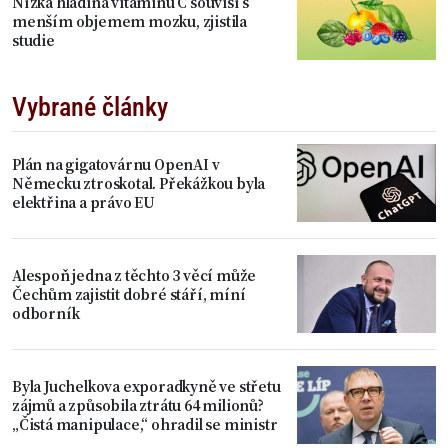
Nízká hladina vitaminu C souvisí s
menším objemem mozku, zjistila
studie
Vybrané články
Plán na gigatovárnu OpenAI v
Německu ztroskotal. Překážkou byla
elektřina a právo EU
Alespoň jedna z těchto 3 věcí může
Čechům zajistit dobré stáří, míní
odborník
Byla Juchelkova exporadkyně ve střetu
zájmů a způsobila ztrátu 64 milionů?
„Čistá manipulace,“ ohradil se ministr