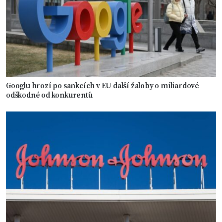
Googlu hrozí po sankcích v EU další žaloby o miliardové
odškodné od konkurentů