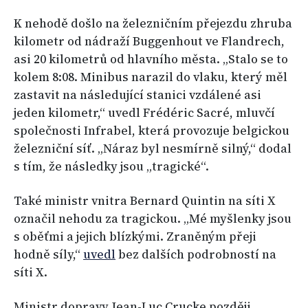
K nehodě došlo na železničním přejezdu zhruba
kilometr od nádraží Buggenhout ve Flandrech,
asi 20 kilometrů od hlavního města. „Stalo se to
kolem 8:08. Minibus narazil do vlaku, který měl
zastavit na následující stanici vzdálené asi
jeden kilometr,“ uvedl Frédéric Sacré, mluvčí
společnosti Infrabel, která provozuje belgickou
železniční síť. „Náraz byl nesmírně silný,“ dodal
s tím, že následky jsou „tragické“.
Také ministr vnitra Bernard Quintin na síti X
označil nehodu za tragickou. „Mé myšlenky jsou
s oběťmi a jejich blízkými. Zraněným přeji
hodně síly,“
uvedl
bez dalších podrobností na
síti X.
Ministr dopravy Jean-Luc Crucke později