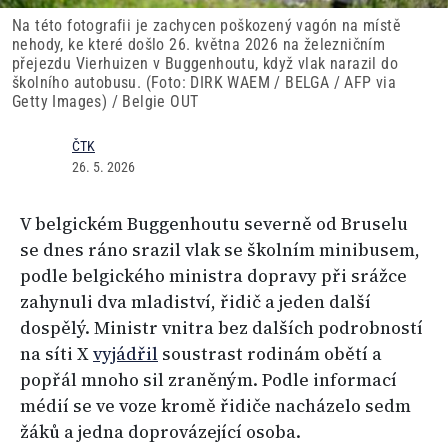
Na této fotografii je zachycen poškozený vagón na místě
nehody, ke které došlo 26. května 2026 na železničním
přejezdu Vierhuizen v Buggenhoutu, když vlak narazil do
školního autobusu. (Foto: DIRK WAEM / BELGA / AFP via
Getty Images) / Belgie OUT
ČTK
26. 5. 2026
V belgickém Buggenhoutu severně od Bruselu
se dnes ráno srazil vlak se školním minibusem,
podle belgického ministra dopravy při srážce
zahynuli dva mladiství, řidič a jeden další
dospělý. Ministr vnitra bez dalších podrobností
na síti X
vyjádřil
soustrast rodinám obětí a
popřál mnoho sil zraněným. Podle informací
médií se ve voze kromě řidiče nacházelo sedm
žáků a jedna doprovázející osoba.