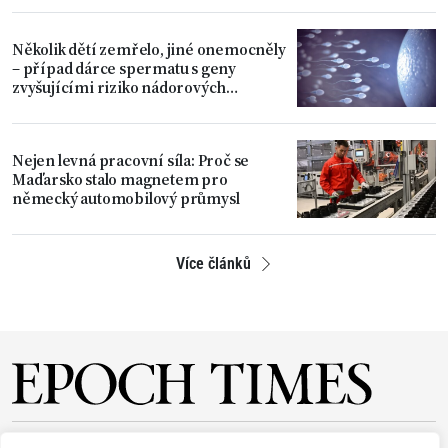
Několik dětí zemřelo, jiné onemocněly
– případ dárce spermatu s geny
zvyšujícími riziko nádorových
onemocnění
Nejen levná pracovní síla: Proč se
Maďarsko stalo magnetem pro
německý automobilový průmysl
Více článků
O NÁS
REDAKCE
PŘEDPLATNÉ
PODPORA