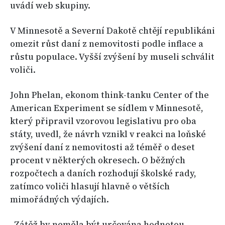
uvádí web skupiny.
V Minnesotě a Severní Dakotě chtějí republikáni
omezit růst daní z nemovitosti podle inflace a
růstu populace. Vyšší zvýšení by museli schválit
voliči.
John Phelan, ekonom think-tanku Center of the
American Experiment se sídlem v Minnesotě,
který připravil vzorovou legislativu pro oba
státy, uvedl, že návrh vznikl v reakci na loňské
zvýšení daní z nemovitosti až téměř o deset
procent v některých okresech. O běžných
rozpočtech a daních rozhodují školské rady,
zatímco voliči hlasují hlavně o větších
mimořádných výdajích.
„Zátěž by neměla být určována hodnotou