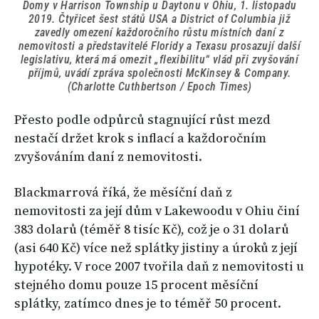
Domy v Harrison Township u Daytonu v Ohiu, 1. listopadu
2019. Čtyřicet šest států USA a District of Columbia již
zavedly omezení každoročního růstu místních daní z
nemovitosti a představitelé Floridy a Texasu prosazují další
legislativu, která má omezit „flexibilitu“ vlád při zvyšování
příjmů, uvádí zpráva společnosti McKinsey & Company.
(Charlotte Cuthbertson / Epoch Times)
Přesto podle odpůrců stagnující růst mezd
nestačí držet krok s inflací a každoročním
zvyšováním daní z nemovitosti.
Blackmarrová říká, že měsíční daň z
nemovitosti za její dům v Lakewoodu v Ohiu činí
383 dolarů (téměř 8 tisíc Kč), což je o 31 dolarů
(asi 640 Kč) více než splátky jistiny a úroků z její
hypotéky. V roce 2007 tvořila daň z nemovitosti u
stejného domu pouze 15 procent měsíční
splátky, zatímco dnes je to téměř 50 procent.