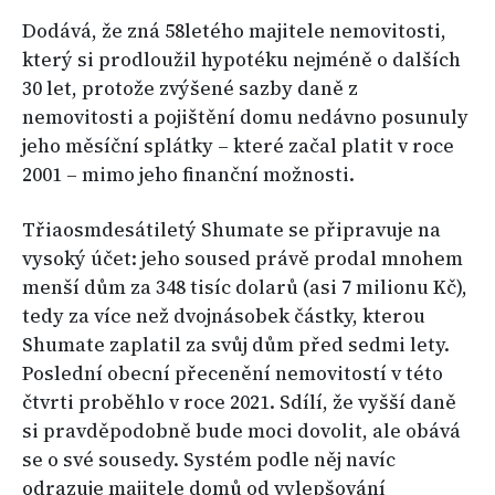
Dodává, že zná 58letého majitele nemovitosti,
který si prodloužil hypotéku nejméně o dalších
30 let, protože zvýšené sazby daně z
nemovitosti a pojištění domu nedávno posunuly
jeho měsíční splátky – které začal platit v roce
2001 – mimo jeho finanční možnosti.
Třiaosmdesátiletý Shumate se připravuje na
vysoký účet: jeho soused právě prodal mnohem
menší dům za 348 tisíc dolarů (asi 7 milionu Kč),
tedy za více než dvojnásobek částky, kterou
Shumate zaplatil za svůj dům před sedmi lety.
Poslední obecní přecenění nemovitostí v této
čtvrti proběhlo v roce 2021. Sdílí, že vyšší daně
si pravděpodobně bude moci dovolit, ale obává
se o své sousedy. Systém podle něj navíc
odrazuje majitele domů od vylepšování