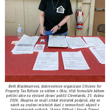
Beth Blackmarrová, dobrovolnice organizace Citizens for
Property Tax Reform se sídlem v Ohiu, třídí formuláře během
petiční akce na výstavě zbraní poblíž Clevelandu, 25. dubna
2026. Skupina se snaží získat dostatek podpisů, aby se
návrh na zrušení místních daní z nemovitosti objevil v
listopadových volbách. (Aaron Gifford / Epoch Times)