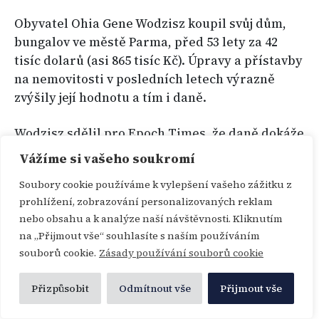
Obyvatel Ohia Gene Wodzisz koupil svůj dům,
bungalov ve městě Parma, před 53 lety za 42
tisíc dolarů (asi 865 tisíc Kč). Úpravy a přístavby
na nemovitosti v posledních letech výrazně
zvýšily její hodnotu a tím i daně.
Wodzisz sdělil pro Epoch Times, že daně dokáže
platit, ale principiálně s nimi nesouhlasí:
Vážíme si vašeho soukromí
školné pro vlastní děti na soukromých školách
Soubory cookie používáme k vylepšení vašeho zážitku z
platil z vlastních prostředků a zároveň už více
prohlížení, zobrazování personalizovaných reklam
než půl století přispívá na místní veřejné školy.
nebo obsahu a k analýze naší návštěvnosti. Kliknutím
na „Přijmout vše“ souhlasíte s naším používáním
„Chápu to u rodin, které nemají moc peněz, ale
souborů cookie.
Zásady používání souborů cookie
pokud vyděláváte 100 tisíc dolarů? Buďme
rozumní,“ podotýká. „Rodiče musí mnohem
Přizpůsobit
Odmítnout vše
Přijmout vše
pozorněji sledovat své školské rady,“ uzavírá.