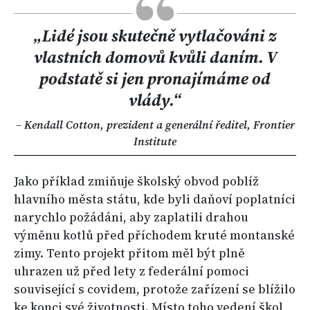
„Lidé jsou skutečně vytlačováni z
vlastních domovů kvůli daním. V
podstatě si jen pronajímáme od
vlády.“
–
Kendall Cotton, prezident a generální ředitel, Frontier
Institute
Jako příklad zmiňuje školský obvod poblíž
hlavního města státu, kde byli daňoví poplatníci
narychlo požádáni, aby zaplatili drahou
výměnu kotlů před příchodem kruté montanské
zimy. Tento projekt přitom měl být plně
uhrazen už před lety z federální pomoci
související s covidem, protože zařízení se blížilo
ke konci své životnosti. Místo toho vedení škol