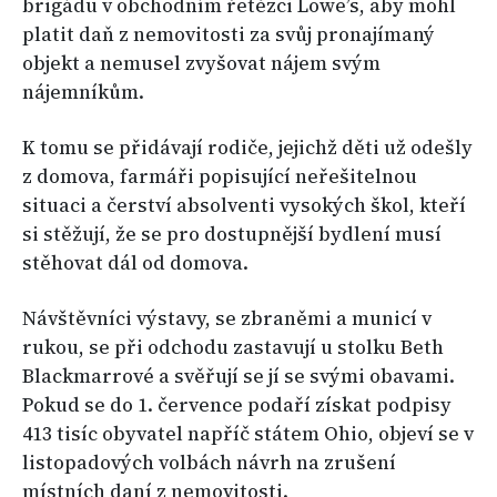
brigádu v obchodním řetězci Lowe’s, aby mohl
platit daň z nemovitosti za svůj pronajímaný
objekt a nemusel zvyšovat nájem svým
nájemníkům.
K tomu se přidávají rodiče, jejichž děti už odešly
z domova, farmáři popisující neřešitelnou
situaci a čerství absolventi vysokých škol, kteří
si stěžují, že se pro dostupnější bydlení musí
stěhovat dál od domova.
Návštěvníci výstavy, se zbraněmi a municí v
rukou, se při odchodu zastavují u stolku Beth
Blackmarrové a svěřují se jí se svými obavami.
Pokud se do 1. července podaří získat podpisy
413 tisíc obyvatel napříč státem Ohio, objeví se v
listopadových volbách návrh na zrušení
místních daní z nemovitosti.