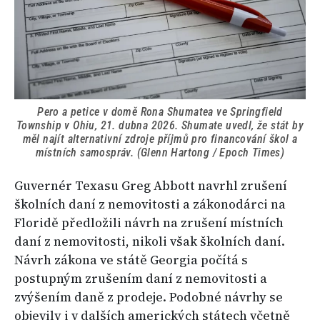
Pero a petice v domě Rona Shumatea ve Springfield
Township v Ohiu, 21. dubna 2026. Shumate uvedl, že stát by
měl najít alternativní zdroje příjmů pro financování škol a
místních samospráv. (Glenn Hartong / Epoch Times)
Guvernér Texasu Greg Abbott navrhl zrušení
školních daní z nemovitosti a zákonodárci na
Floridě předložili návrh na zrušení místních
daní z nemovitosti, nikoli však školních daní.
Návrh zákona ve státě Georgia počítá s
postupným zrušením daní z nemovitosti a
zvýšením daně z prodeje. Podobné návrhy se
objevily i v dalších amerických státech včetně