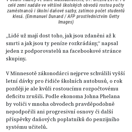
celé zemi nadále ve většině školských obvodů rostou počty
zaměstnanců i školní daňové sazby, zatímco počet studentů
klesá. (Emmanuel Dunand / AFP prostřednictvím Getty
Images)
„Lidé už mají dost toho, jak jsou zdaněni až k
smrti a jak jsou ty peníze rozkrádány,“ napsal
jeden z podporovatelů na facebookové stránce
skupiny.
V Minnesotě zákonodárci nejprve schválili vyšší
letní dávky pro řidiče školních autobusů, o rok
později je ale kvůli rostoucímu rozpočtovému
deficitu zrušili. Podle ekonoma Johna Phelana
by voliči v mnoha obvodech pravděpodobně
nepodpořili ani progresivní osnovy či další
příspěvky daňových poplatníků do penzijního
systému učitelů.