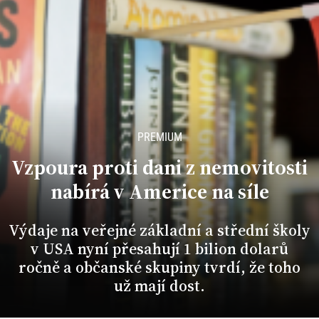
PREMIUM
Vzpoura proti dani z nemovitosti
nabírá v Americe na síle
Výdaje na veřejné základní a střední školy
v USA nyní přesahují 1 bilion dolarů
ročně a občanské skupiny tvrdí, že toho
už mají dost.