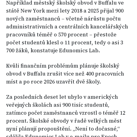
Například městský školský obvod v Buffalu ve
státě New York mezi lety 2018 a 2025 přijal 900
nových zaměstnanců – včetně nárůstu počtu
administrativních a centrálních kancelářských
pracovníků téměř o 570 procent – přestože
počet studentů klesl o 11 procent, tedy o asi 3
700 žáků, konstatuje Edunomics Lab.
Kvůli finančním problémům plánuje školský
obvod v Buffalu zrušit více než 400 pracovních
míst a po roce 2026 uzavřít dvě školy.
Za posledních deset let ubylo v amerických
veřejných školách asi 900 tisíc studentů,
zatímco počet zaměstnanců vzrostl o téměř 12
procent. Školské obvody v řadě velkých měst
nyní plánují propouštění. „Není to dočasné,“
sdělila Edunomics Lab v e-mailu pro Epoch