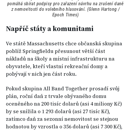
pomáhá sbírat podpisy pro zařazení návrhu na zrušení daně
z nemovitosti do volebního hlasování. (Glenn Hartong /
Epoch Times)
Napříč státy a komunitami
Ve státě Massachusetts chce občanská skupina
poblíž Springfieldu přesunout větší část
nákladů na školy a místní infrastrukturu na
obyvatele, kteří vlastní rekreační domy a
pobývají v nich jen část roku.
Pokud skupina All Band Together prosadí svůj
plán, roční daň z trvale obývaného domu
oceněného na 200 tisíc dolarů (asi 4 miliony Kč)
by se snížila o 1 293 dolarů (asi 27 tisíc Kč),
zatímco daň za sezonní nemovitost se stejnou
hodnotou by vzrostla o 356 dolarů (asi 7 300 Kč),