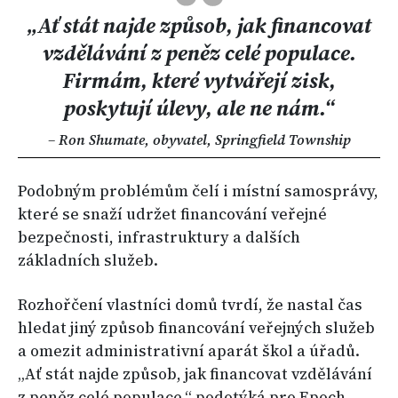
„Ať stát najde způsob, jak financovat
vzdělávání z peněz celé populace.
Firmám, které vytvářejí zisk,
poskytují úlevy, ale ne nám.“
–
Ron Shumate, obyvatel, Springfield Township
Podobným problémům čelí i místní samosprávy,
které se snaží udržet financování veřejné
bezpečnosti, infrastruktury a dalších
základních služeb.
Rozhořčení vlastníci domů tvrdí, že nastal čas
hledat jiný způsob financování veřejných služeb
a omezit administrativní aparát škol a úřadů.
„Ať stát najde způsob, jak financovat vzdělávání
z peněz celé populace,“ podotýká pro Epoch