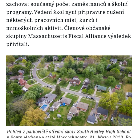
zachovat současný počet zaměstnanců a školní
programy. Vedení škol nyní připravuje rušení
některých pracovních míst, kurzů i
mimoškolních aktivit. Členové občanské
skupiny Massachusetts Fiscal Alliance výsledek
přivítali.
Pohled z parkoviště střední školy South Hadley High School
v South Hadley ve státě Massachusetts, 31. března 2010. Po