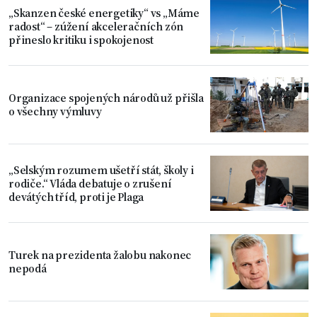
„Skanzen české energetiky“ vs „Máme
radost“ – zúžení akceleračních zón
přineslo kritiku i spokojenost
Organizace spojených národů už přišla
o všechny výmluvy
„Selským rozumem ušetří stát, školy i
rodiče.“ Vláda debatuje o zrušení
devátých tříd, proti je Plaga
Turek na prezidenta žalobu nakonec
nepodá