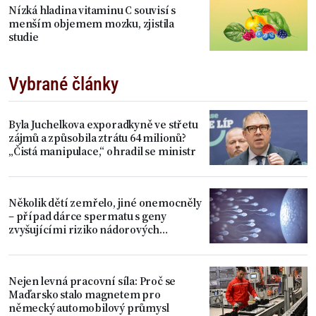
Nízká hladina vitaminu C souvisí s
menším objemem mozku, zjistila
studie
Vybrané články
Byla Juchelkova exporadkyně ve střetu
zájmů a způsobila ztrátu 64 milionů?
„Čistá manipulace,“ ohradil se ministr
Několik dětí zemřelo, jiné onemocněly
– případ dárce spermatu s geny
zvyšujícími riziko nádorových
onemocnění
Nejen levná pracovní síla: Proč se
Maďarsko stalo magnetem pro
německý automobilový průmysl