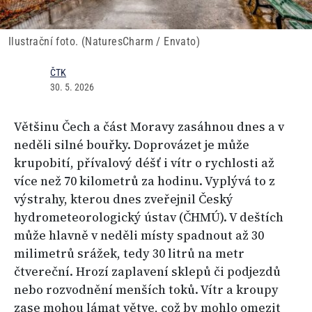
Ilustrační foto. (NaturesCharm / Envato)
ČTK
30. 5. 2026
Většinu Čech a část Moravy zasáhnou dnes a v
neděli silné bouřky. Doprovázet je může
krupobití, přívalový déšť i vítr o rychlosti až
více než 70 kilometrů za hodinu. Vyplývá to z
výstrahy, kterou dnes zveřejnil Český
hydrometeorologický ústav (ČHMÚ). V deštích
může hlavně v neděli místy spadnout až 30
milimetrů srážek, tedy 30 litrů na metr
čtvereční. Hrozí zaplavení sklepů či podjezdů
nebo rozvodnění menších toků. Vítr a kroupy
zase mohou lámat větve, což by mohlo omezit