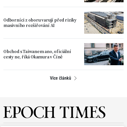
Odborníci z oboru varují před riziky
masivního rozšiřování AI
Obchod s Taiwanem ano, oficiální
cesty ne, říká Okamura v Číně
Více článků