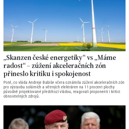
„Skanzen české energetiky“ vs „Máme
radost“ – zúžení akceleračních zón
přineslo kritiku i spokojenost
Poté, co vláda Andreje Babiše včera oznámila zúžení akceleračních zón
pro výstavbu solárních a větrných elektráren na 11 procent plochy
původně projektované předchozí vládou, reagovali proponenti i kritici
obnovitelných zdrojů.