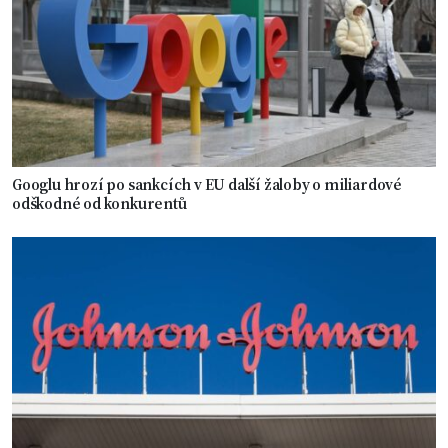
Googlu hrozí po sankcích v EU další žaloby o miliardové
odškodné od konkurentů