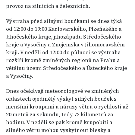
provoz na silnicích a železnicích.
Výstraha před silnými bouřkami se dnes týká
od 12:00 do 19:00 Karlovarského, Plzeňského a
Jihočeského kraje, jihozápadu Středočeského
kraje a Vysočiny a Znojemska v Jihomoravském
kraji. V neděli od 12:00 do půlnoci se výstraha
rozšíří kromě zmíněných regionů na Prahu a
většinu území Středočeského a Ústeckého kraje
a Vysočiny.
Dnes očekávají meteorologové ve zmíněných
oblastech ojedinělý výskyt silných bouřek s
menšími kroupami a nárazy větru o rychlosti až
20 metrů za sekundu, tedy 72 kilometrů za
hodinu. V neděli se pak kromě krupobití a
silného větru mohou vyskytnout blesky a