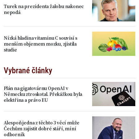
Turek na prezidenta žalobu nakonec
nepodá
Nízká hladina vitaminu C souvisí s
menším objemem mozku, zjistila
studie
Vybrané články
Plán na gigatovárnu OpenAI v
Německu ztroskotal. Překážkou byla
elektřina a právo EU
Alespoň jedna z těchto 3 věcí může
Čechům zajistit dobré stáří, míní
odborník