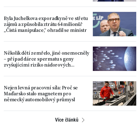
Byla Juchelkova exporadkyně ve střetu
zájmů a způsobila ztrátu 64 milionů?
„Čistá manipulace,“ ohradil se ministr
Několik dětí zemřelo, jiné onemocněly
– případ dárce spermatu s geny
zvyšujícími riziko nádorových
onemocnění
Nejen levná pracovní síla: Proč se
Maďarsko stalo magnetem pro
německý automobilový průmysl
Více článků