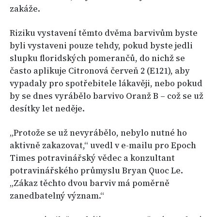
zakáže.
Riziku vystavení těmto dvěma barvivům byste
byli vystaveni pouze tehdy, pokud byste jedli
slupku floridských pomerančů, do nichž se
často aplikuje Citronová červeň 2 (E121), aby
vypadaly pro spotřebitele lákavěji, nebo pokud
by se dnes vyrábělo barvivo Oranž B – což se už
desítky let neděje.
„Protože se už nevyrábělo, nebylo nutné ho
aktivně zakazovat,“ uvedl v e-mailu pro Epoch
Times potravinářský vědec a konzultant
potravinářského průmyslu Bryan Quoc Le.
„Zákaz těchto dvou barviv má poměrně
zanedbatelný význam.“