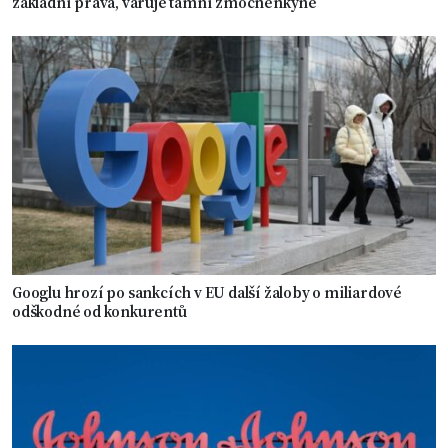
základní práva, varuje tamní zmocněnkyně
Googlu hrozí po sankcích v EU další žaloby o miliardové
odškodné od konkurentů