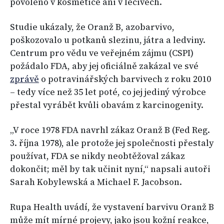
povoleno v kosmetice ani v léčivech.
Studie ukázaly, že Oranž B, azobarvivo,
poškozovalo u potkanů slezinu, játra a ledviny.
Centrum pro vědu ve veřejném zájmu (CSPI)
požádalo FDA, aby jej oficiálně zakázal ve své
zprávě
o potravinářských barvivech z roku 2010
– tedy více než 35 let poté, co jej jediný výrobce
přestal vyrábět kvůli obavám z karcinogenity.
„V roce 1978 FDA navrhl zákaz Oranž B (Fed Reg.
3. října 1978), ale protože jej společnosti přestaly
používat, FDA se nikdy neobtěžoval zákaz
dokončit; měl by tak učinit nyní,“ napsali autoři
Sarah Kobylewská a Michael F. Jacobson.
Rupa Health uvádí, že vystavení barvivu Oranž B
může mít mírné projevy, jako jsou kožní reakce,