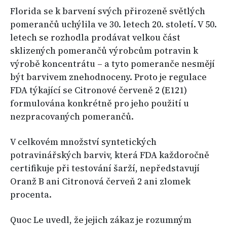
Florida se k barvení svých přirozeně světlých
pomerančů uchýlila ve 30. letech 20. století. V 50.
letech se rozhodla prodávat velkou část
sklizených pomerančů výrobcům potravin k
výrobě koncentrátu – a tyto pomeranče nesmějí
být barvivem znehodnoceny. Proto je regulace
FDA týkající se Citronové červeně 2 (E121)
formulována konkrétně pro jeho použití u
nezpracovaných pomerančů.
V celkovém množství syntetických
potravinářských barviv, která FDA každoročně
certifikuje při testování šarží, nepředstavují
Oranž B ani Citronová červeň 2 ani zlomek
procenta.
Quoc Le uvedl, že jejich zákaz je rozumným