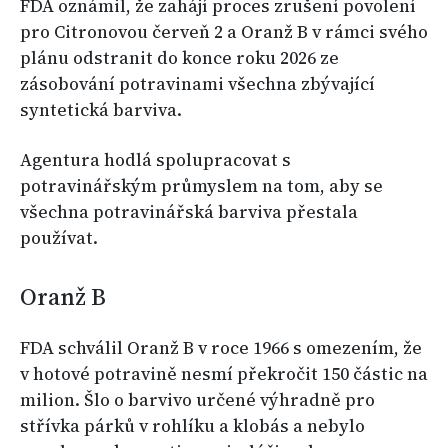
FDA oznámil, že zahájí proces zrušení povolení
pro Citronovou červeň 2 a Oranž B v rámci svého
plánu odstranit do konce roku 2026 ze
zásobování potravinami všechna zbývající
syntetická barviva.
Agentura hodlá spolupracovat s
potravinářským průmyslem na tom, aby se
všechna potravinářská barviva přestala
používat.
Oranž B
FDA schválil Oranž B v roce 1966 s omezením, že
v hotové potravině nesmí překročit 150 částic na
milion. Šlo o barvivo určené výhradně pro
střívka párků v rohlíku a klobás a nebylo