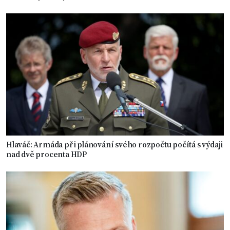
Hlaváč: Armáda při plánování svého rozpočtu počítá s výdaji
nad dvě procenta HDP