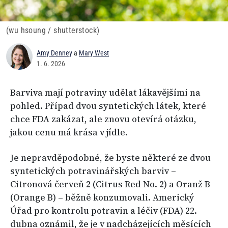
(wu hsoung / shutterstock)
Amy Denney
a
Mary West
1. 6. 2026
Barviva mají potraviny udělat lákavějšími na
pohled. Případ dvou syntetických látek, které
chce FDA zakázat, ale znovu otevírá otázku,
jakou cenu má krása v jídle.
Je nepravděpodobné, že byste některé ze dvou
syntetických potravinářských barviv –
Citronová červeň 2 (Citrus Red No. 2) a Oranž B
(Orange B) – běžně konzumovali. Americký
Úřad pro kontrolu potravin a léčiv (FDA) 22.
dubna oznámil, že je v nadcházejících měsících