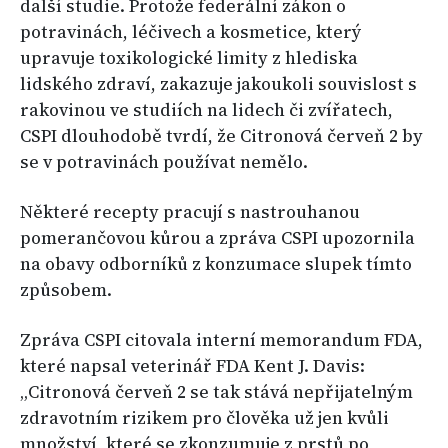
další studie. Protože federální zákon o
potravinách, léčivech a kosmetice, který
upravuje toxikologické limity z hlediska
lidského zdraví, zakazuje jakoukoli souvislost s
rakovinou ve studiích na lidech či zvířatech,
CSPI dlouhodobě tvrdí, že Citronová červeň 2 by
se v potravinách používat nemělo.
Některé recepty pracují s nastrouhanou
pomerančovou kůrou a zpráva CSPI upozornila
na obavy odborníků z konzumace slupek tímto
způsobem.
Zpráva CSPI citovala interní memorandum FDA,
které napsal veterinář FDA Kent J. Davis:
„Citronová červeň 2 se tak stává nepřijatelným
zdravotním rizikem pro člověka už jen kvůli
množství, které se zkonzumuje z prstů po