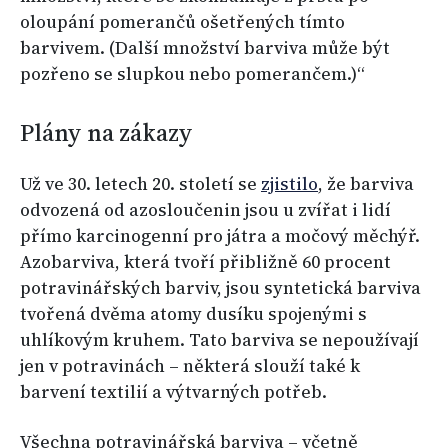
oloupání pomerančů ošetřených tímto
barvivem. (Další množství barviva může být
pozřeno se slupkou nebo pomerančem.)“
Plány na zákazy
Už ve 30. letech 20. století se
zjistilo
, že barviva
odvozená od azosloučenin jsou u zvířat i lidí
přímo karcinogenní pro játra a močový měchýř.
Azobarviva, která tvoří přibližně 60 procent
potravinářských barviv, jsou syntetická barviva
tvořená dvěma atomy dusíku spojenými s
uhlíkovým kruhem. Tato barviva se nepoužívají
jen v potravinách – některá slouží také k
barvení textilií a výtvarných potřeb.
Všechna potravinářská barviva – včetně