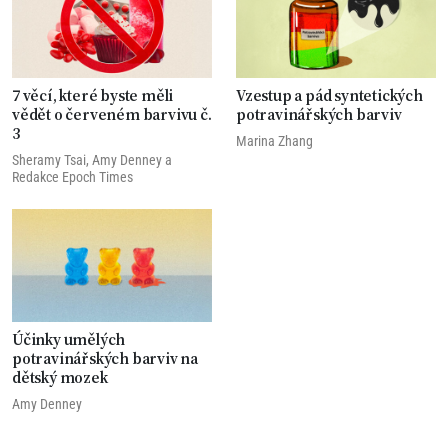
7 věcí, které byste měli
Vzestup a pád syntetických
vědět o červeném barvivu č.
potravinářských barviv
3
Marina Zhang
Sheramy Tsai
,
Amy Denney
a
Redakce Epoch Times
Účinky umělých
potravinářských barviv na
dětský mozek
Amy Denney