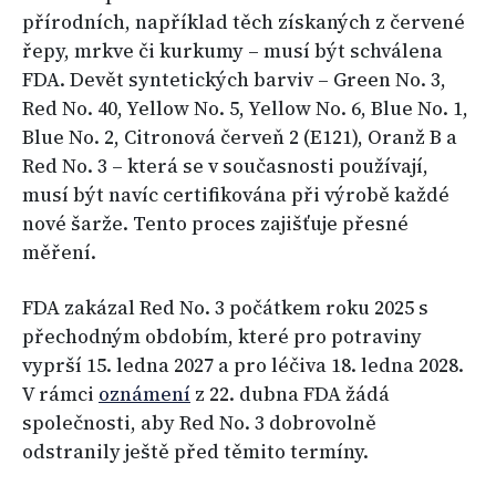
přírodních, například těch získaných z červené
řepy, mrkve či kurkumy – musí být schválena
FDA. Devět syntetických barviv – Green No. 3,
Red No. 40, Yellow No. 5, Yellow No. 6, Blue No. 1,
Blue No. 2, Citronová červeň 2 (E121), Oranž B a
Red No. 3 – která se v současnosti používají,
musí být navíc certifikována při výrobě každé
nové šarže. Tento proces zajišťuje přesné
měření.
FDA zakázal Red No. 3 počátkem roku 2025 s
přechodným obdobím, které pro potraviny
vyprší 15. ledna 2027 a pro léčiva 18. ledna 2028.
V rámci
oznámení
z 22. dubna FDA žádá
společnosti, aby Red No. 3 dobrovolně
odstranily ještě před těmito termíny.