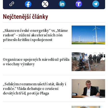
Nejčtenější články
„Skanzen české energetiky“ vs „Máme
radost“ – zúžení akceleračních zón
přineslo kritiku i spokojenost
Organizace spojených národů už přišla
o všechny výmluvy
„Selským rozumem ušetří stát, školy i
rodiče.“ Vláda debatuje o zrušení
devátých tříd, proti je Plaga