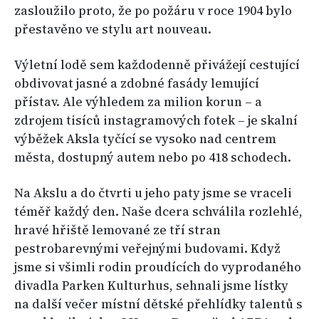
zasloužilo proto, že po požáru v roce 1904 bylo
přestavěno ve stylu art nouveau.
Výletní lodě sem každodenně přivážejí cestující
obdivovat jasné a zdobné fasády lemující
přístav. Ale výhledem za milion korun – a
zdrojem tisíců instagramových fotek – je skalní
výběžek Aksla tyčící se vysoko nad centrem
města, dostupný autem nebo po 418 schodech.
Na Akslu a do čtvrti u jeho paty jsme se vraceli
téměř každý den. Naše dcera schválila rozlehlé,
hravé hřiště lemované ze tří stran
pestrobarevnými veřejnými budovami. Když
jsme si všimli rodin proudících do vyprodaného
divadla Parken Kulturhus, sehnali jsme lístky
na další večer místní dětské přehlídky talentů s