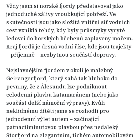
Vždy jsem si norské fjordy představoval jako
jednoduché zálivy vroubkující pobřeží. Ve
skutečnosti jsou jako složitá vnitřní síť vodních
cest vzniklá tehdy, kdy byly průsmyky vyryté
ledovci do horských hřebenů zaplaveny mořem.
Kraj fjordů je drsná vodní říše, kde jsou trajekty
– příjemně – nezbytnou součástí dopravy.
Nejslavnějším fjordem v okolí je malebný
Geirangerfjord, který sahá tak hluboko do
pevniny, že z Ålesundu lze podniknout
celodenní plavbu katamaránem (nebo jako
součást delší námořní výpravy). Kvůli
neklidnému dítěti jsme se rozhodli pro
jednodenní výlet autem – začínající
patnáctiminutovou plavbou přes nedaleký
Storfjord na elegantním, tichém automobilovém