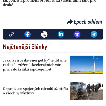
Jak policista proměnil osobní krizi v záchranné lano pro
druhé
Epoch sdílení
Nejčtenější články
„Skanzen české energetiky“ vs „Máme
radost“ – zúžení akceleračních zón
přineslo kritiku i spokojenost
Organizace spojených národů už přišla
o všechny výmluvy