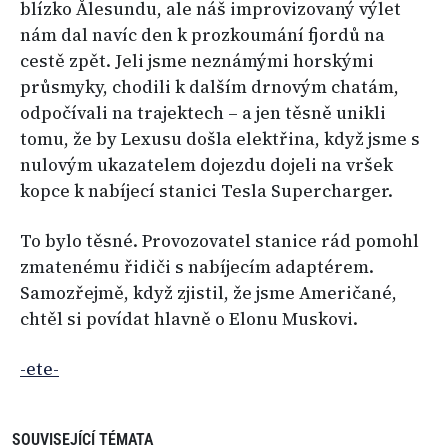
blízko Ålesundu, ale náš improvizovaný výlet
nám dal navíc den k prozkoumání fjordů na
cestě zpět. Jeli jsme neznámými horskými
průsmyky, chodili k dalším drnovým chatám,
odpočívali na trajektech – a jen těsně unikli
tomu, že by Lexusu došla elektřina, když jsme s
nulovým ukazatelem dojezdu dojeli na vršek
kopce k nabíjecí stanici Tesla Supercharger.
To bylo těsné. Provozovatel stanice rád pomohl
zmatenému řidiči s nabíjecím adaptérem.
Samozřejmě, když zjistil, že jsme Američané,
chtěl si povídat hlavně o Elonu Muskovi.
-ete-
SOUVISEJÍCÍ TÉMATA