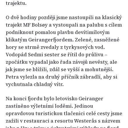
trajektu.
O dvě hodiny později jsme nastoupili na klasický
trajekt MF Bolsøy a vystoupali na palubu s cílem
podniknout pomalou plavbu devítimílovým
klikatým Geirangerfjordem. Zelené, zasněžené
hory se strmě zvedaly z tyrkysových vod.
Vodopád Sedmi sester se řítil do průlivu –
zpočátku vypadal jako řada závojů nevěsty, ale
jak jsme se blížili, zdál se vyšší a mohutnější.
Petra vylezla na druhý příčník zábradlí, aby si
vychutnala chladný vítr.
Na konci fjordu bylo letovisko Geiranger
zastíněno výletními loděmi. Jedinou
opravdovou turistickou tlačenici celé cesty jsme
zažili v restauraci a resortu Westerås s názvem