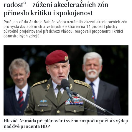
radost“ – zúžení akceleračních zón
přineslo kritiku i spokojenost
Poté, co vláda Andreje Babiše včera oznámila zúžení akceleračních zón
pro výstavbu solárních a větrných elektráren na 11 procent plochy
původně projektované předchozí vládou, reagovali proponenti i kritici
obnovitelných zdrojů.
Hlaváč: Armáda při plánování svého rozpočtu počítá s výdaji
nad dvě procenta HDP