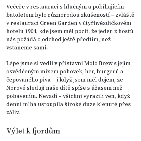
Večeře v restauraci s hlučným a pobíhajícím
batoletem bylo různorodou zkušeností – zvláště
v restauraci Green Garden v čtyřhvězdičkovém
hotelu 1904, kde jsem měl pocit, že jeden z hostů
nás požádá o odchod ještě předtím, než
vstaneme sami.
Lépe jsme si vedli v přístavní Molo Brew s jejím
osvědčeným mixem pohovek, her, burgerů a
čepovaného piva – i když jsem měl dojem, že
Norové sledují naše dítě spíše s úžasem než
pobavením. Nevadí – všichni vyrazili ven, když
denní mlha ustoupila široké duze klenuté přes
záliv.
Výlet k fjordům