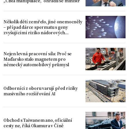
„Čistá manipulace,“ ohradil se ministr
Několik dětí zemřelo, jiné onemocněly
– případ dárce spermatu s geny
zvyšujícími riziko nádorových
onemocnění
Nejen levná pracovní síla: Proč se
Maďarsko stalo magnetem pro
německý automobilový průmysl
Odborníci z oboru varují před riziky
masivního rozšiřování AI
Obchod s Taiwanem ano, oficiální
cesty ne, říká Okamura v Číně