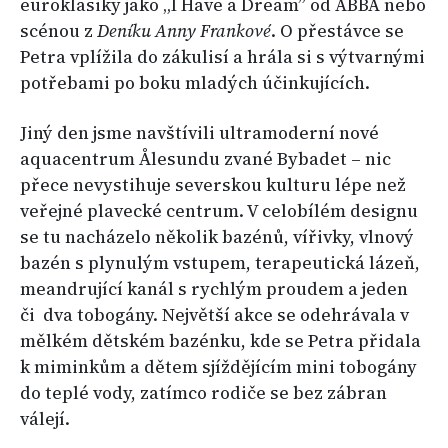
euroklasiky jako „I Have a Dream” od ABBA nebo
scénou z
Deníku Anny Frankové
. O přestávce se
Petra vplížila do zákulisí a hrála si s výtvarnými
potřebami po boku mladých účinkujících.
Jiný den jsme navštívili ultramoderní nové
aquacentrum Ålesundu zvané Bybadet – nic
přece nevystihuje severskou kulturu lépe než
veřejné plavecké centrum. V celobílém designu
se tu nacházelo několik bazénů, vířivky, vlnový
bazén s plynulým vstupem, terapeutická lázeň,
meandrující kanál s rychlým proudem a jeden
či dva tobogány. Největší akce se odehrávala v
mělkém dětském bazénku, kde se Petra přidala
k miminkům a dětem sjíždějícím mini tobogány
do teplé vody, zatímco rodiče se bez zábran
válejí.