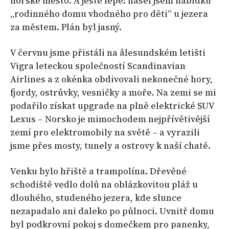
norské město. A ještě lépe: našel jsem nabídku
„rodinného domu vhodného pro děti” u jezera
za městem. Plán byl jasný.
V červnu jsme přistáli na ålesundském letišti
Vigra leteckou společností Scandinavian
Airlines a z okénka obdivovali nekonečné hory,
fjordy, ostrůvky, vesničky a moře. Na zemi se mi
podařilo získat upgrade na plně elektrické SUV
Lexus – Norsko je mimochodem nejpřívětivější
zemí pro elektromobily na světě – a vyrazili
jsme přes mosty, tunely a ostrovy k naší chatě.
Venku bylo hřiště a trampolína. Dřevěné
schodiště vedlo dolů na oblázkovitou pláž u
dlouhého, studeného jezera, kde slunce
nezapadalo ani daleko po půlnoci. Uvnitř domu
byl podkrovní pokoj s domečkem pro panenky,