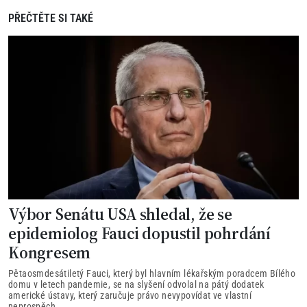
PŘEČTĚTE SI TAKÉ
Výbor Senátu USA shledal, že se
epidemiolog Fauci dopustil pohrdání
Kongresem
Pětaosmdesátiletý Fauci, který byl hlavním lékařským poradcem Bílého
domu v letech pandemie, se na slyšení odvolal na pátý dodatek
americké ústavy, který zaručuje právo nevypovídat ve vlastní
neprospěch.