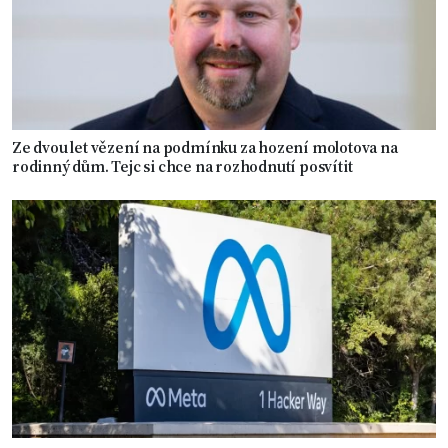
Ze dvou let vězení na podmínku za hození molotova na
rodinný dům. Tejc si chce na rozhodnutí posvítit