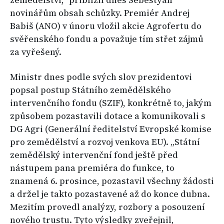
zemědělství,“ přiblížil dnes Šebestyán
novinářům obsah schůzky. Premiér Andrej
Babiš (ANO) v únoru vložil akcie Agrofertu do
svěřenského fondu a považuje tím střet zájmů
za vyřešený.
Ministr dnes podle svých slov prezidentovi
popsal postup Státního zemědělského
intervenčního fondu (SZIF), konkrétně to, jakým
způsobem pozastavili dotace a komunikovali s
DG Agri (Generální ředitelství Evropské komise
pro zemědělství a rozvoj venkova EU). „Státní
zemědělský intervenční fond ještě před
nástupem pana premiéra do funkce, to
znamená 6. prosince, pozastavil všechny žádosti
a držel je takto pozastavené až do konce dubna.
Mezitím provedl analýzy, rozbory a posouzení
nového trustu. Tyto výsledky zveřejnil,