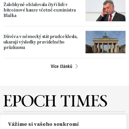
Žalobkyně obžalovala čtyři lidi v
bitcoinové kauze včetně exministra
Blažka
Důvěra v německý stát prudce klesla,
ukazují výsledky pravidelného
průzkumu
Více článků
O NÁS
REDAKCE
PŘEDPLATNÉ
PODPORA
Vážíme si vašeho soukromí