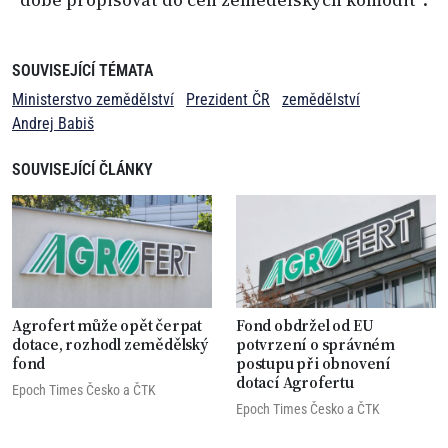
době propisovat do cen zemědělských komodit“.
SOUVISEJÍCÍ TÉMATA
Ministerstvo zemědělství
Prezident ČR
zemědělství
Andrej Babiš
SOUVISEJÍCÍ ČLÁNKY
Agrofert může opět čerpat
Fond obdržel od EU
dotace, rozhodl zemědělský
potvrzení o správném
fond
postupu při obnovení
dotací Agrofertu
Epoch Times Česko
a
ČTK
Epoch Times Česko
a
ČTK