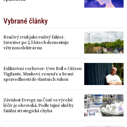
Vybrané články
Bzučivý zvuk jako rušivý faktor.
Investor po 2,5 letech demontuje
větrnou elektrárnu
Exkluzivní rozhovor: Uwe Boll o Citizen
Vigilante, Muskovi, cenzuře a braní
spravedlnosti do vlastních rukou
Závislost Evropy na Číně ve výrobě
léčiv je obrovská. Podle tajné služby
fatální strategická chyba