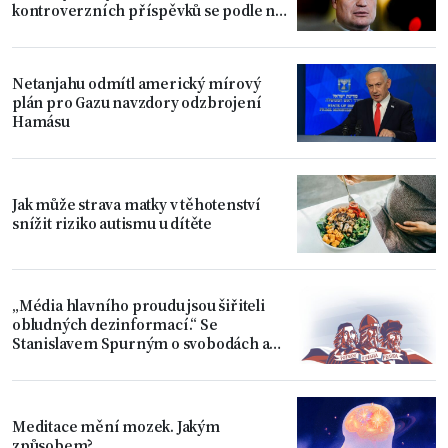
kontroverzních příspěvků se podle něj
prokázala
Netanjahu odmítl americký mírový
plán pro Gazu navzdory odzbrojení
Hamásu
Jak může strava matky v těhotenství
snížit riziko autismu u dítěte
„Média hlavního proudu jsou šiřiteli
obludných dezinformací.“ Se
Stanislavem Spurným o svobodách a
úpadku Západu
Meditace mění mozek. Jakým
způsobem?