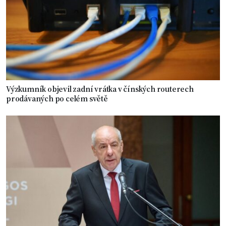
Výzkumník objevil zadní vrátka v čínských routerech
prodávaných po celém světě