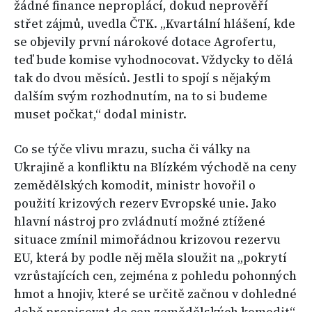
žádné finance neproplácí, dokud neprověří
střet zájmů, uvedla ČTK. „Kvartální hlášení, kde
se objevily první nárokové dotace Agrofertu,
teď bude komise vyhodnocovat. Vždycky to dělá
tak do dvou měsíců. Jestli to spojí s nějakým
dalším svým rozhodnutím, na to si budeme
muset počkat,“ dodal ministr.
Co se týče vlivu mrazu, sucha či války na
Ukrajině a konfliktu na Blízkém východě na ceny
zemědělských komodit, ministr hovořil o
použití krizových rezerv Evropské unie. Jako
hlavní nástroj pro zvládnutí možné ztížené
situace zmínil mimořádnou krizovou rezervu
EU, která by podle něj měla sloužit na „pokrytí
vzrůstajících cen, zejména z pohledu pohonných
hmot a hnojiv, které se určitě začnou v dohledné