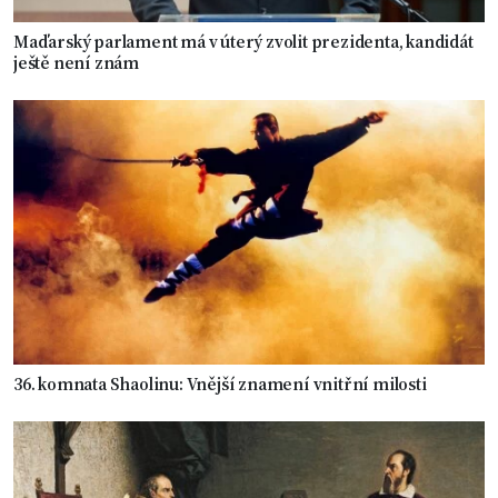
Maďarský parlament má v úterý zvolit prezidenta, kandidát
ještě není znám
36. komnata Shaolinu: Vnější znamení vnitřní milosti