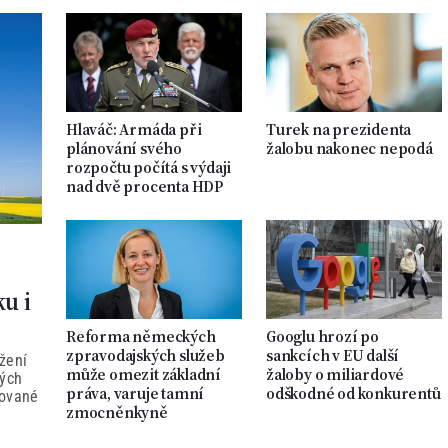
Hlaváč: Armáda při
Turek na prezidenta
plánování svého
žalobu nakonec nepodá
rozpočtu počítá s výdaji
nad dvě procenta HDP
ku i
Reforma německých
Googlu hrozí po
zpravodajských služeb
sankcích v EU další
žení
může omezit základní
žaloby o miliardové
ných
práva, varuje tamní
odškodné od konkurentů
tované
zmocněnkyně