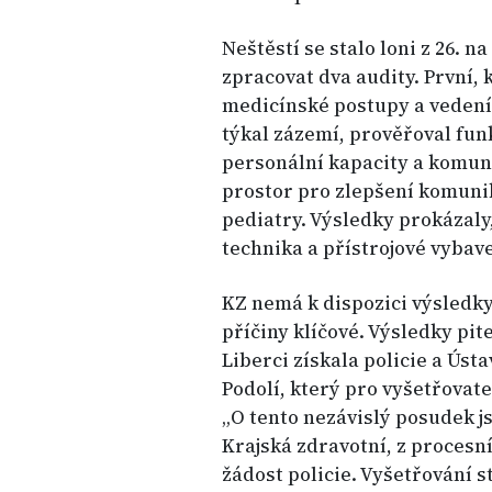
Neštěstí se stalo loni z 26. n
zpracovat dva audity. První,
medicínské postupy a veden
týkal zázemí, prověřoval fun
personální kapacity a komuni
prostor pro zlepšení komuni
pediatry. Výsledky prokázaly
technika a přístrojové vybav
KZ nemá k dispozici výsledky
příčiny klíčové. Výsledky pi
Liberci získala policie a Úst
Podolí, který pro vyšetřovat
„O tento nezávislý posudek j
Krajská zdravotní, z procesn
žádost policie. Vyšetřování 