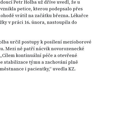
doucí Petr Holba už dříve uvedl, že u
 vznikla petice, kterou podepsalo přes
 dohodě vrátil na začátku března. Lékařce
ky v práci 16. února, nastoupila do
olba určil postupy k posílení mezioborové
u. Mezi ně patří nácvik novorozenecké
„Cílem kontinuální péče a otevřené
e stabilizace týmu a zachování plně
městnance i pacientky,“ uvedla KZ.