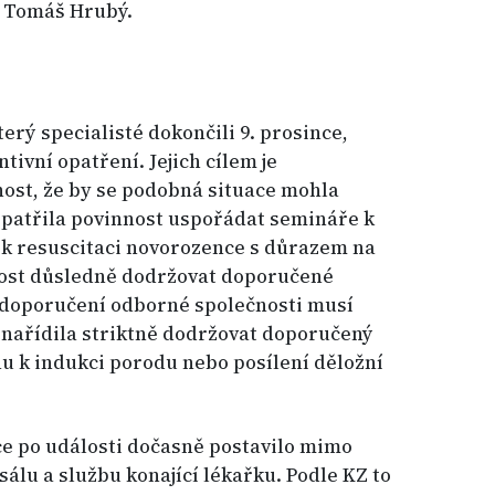
Z Tomáš Hrubý.
erý specialisté dokončili 9. prosince,
ivní opatření. Jejich cílem je
st, že by se podobná situace mohla
 patřila povinnost uspořádat semináře k
 resuscitaci novorozence s důrazem na
nost důsledně dodržovat doporučené
d doporučení odborné společnosti musí
 nařídila striktně dodržovat doporučený
u k indukci porodu nebo posílení děložní
e po události dočasně postavilo mimo
álu a službu konající lékařku. Podle KZ to