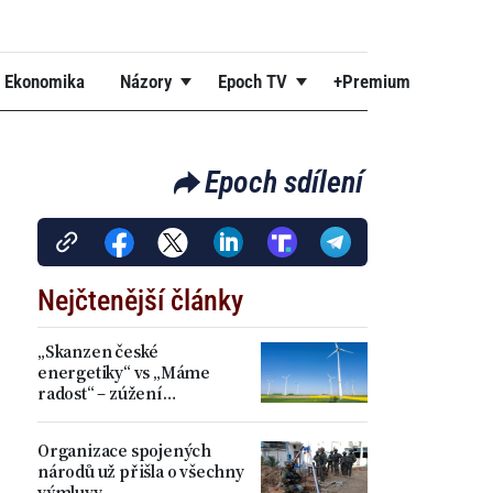
Ekonomika
Názory
Epoch TV
+Premium
Epoch sdílení
Nejčtenější články
„Skanzen české
energetiky“ vs „Máme
radost“ – zúžení
akceleračních zón přineslo
kritiku i spokojenost
Organizace spojených
národů už přišla o všechny
výmluvy