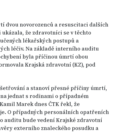
tí dvou novorozenců a resuscitaci dalších
ukázala, že zdravotníci se v těchto
ručených lékařských postupů a
ch léčiv. Na základě interního auditu
 pochybení byla příčinou úmrtí obou
ormovala Krajská zdravotní (KZ), pod
yšetřování a stanoví přesné příčiny úmrtí,
ena jednat s rodinami o případném
 Kamil Marek dnes ČTK řekl, že
je. O případných personálních opatřeních
o auditu bude vedení Krajské zdravotní
závěry externího znaleckého posudku a