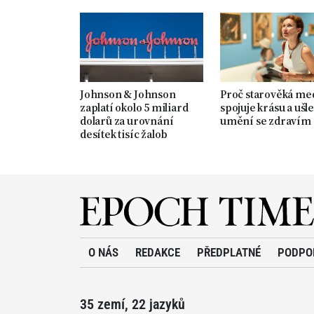
Johnson & Johnson
Proč starověká me
zaplatí okolo 5 miliard
spojuje krásu a ušle
dolarů za urovnání
umění se zdravím
desítek tisíc žalob
O NÁS
REDAKCE
PŘEDPLATNÉ
PODPO
35 zemí, 22 jazyků