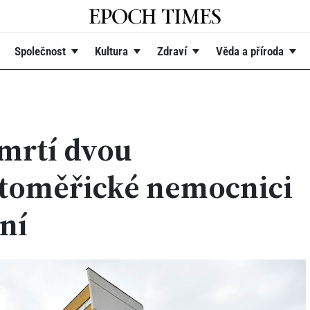
Společnost
Kultura
Zdraví
Věda a příroda
úmrtí dvou
itoměřické nemocnici
ní