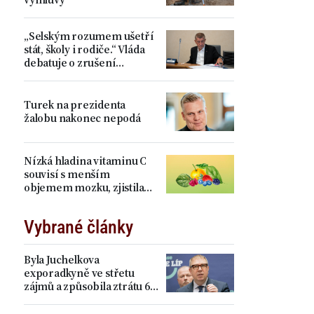
„Selským rozumem ušetří
stát, školy i rodiče.“ Vláda
debatuje o zrušení
devátých tříd, proti je Plaga
Turek na prezidenta
žalobu nakonec nepodá
Nízká hladina vitaminu C
souvisí s menším
objemem mozku, zjistila
studie
Vybrané články
Byla Juchelkova
exporadkyně ve střetu
zájmů a způsobila ztrátu 64
milionů? „Čistá
manipulace,“ ohradil se