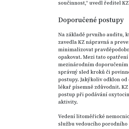
součinnost,“ uvedl ředitel K
Doporučené postupy
Na základě prvního auditu, kt
zavedla KZ nápravná a prevent
minimalizovat pravděpodobno
opakovat. Mezi tato opatření
mezinárodním doporučením k
správný sled kroků či povin
postupy. Jakýkoliv odklon o
lékař písemně zdůvodnit. KZ
postup při podávání oxytocin
aktivity.
Vedení litoměřické nemocnic
službu vedoucího porodního s