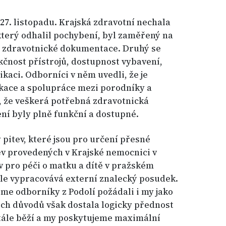
a 27. listopadu. Krajská zdravotní nechala
 který odhalil pochybení, byl zaměřený na
í zdravotnické dokumentace. Druhý se
kčnost přístrojů, dostupnost vybavení,
kaci. Odborníci v něm uvedli, že je
kace a spolupráce mezi porodníky a
, že veškerá potřebná zdravotnická
ení byly plně funkční a dostupné.
 pitev, které jsou pro určení přesné
tev provedených v Krajské nemocnici v
av pro péči o matku a dítě v pražském
ele vypracovává externí znalecký posudek.
sme odborníky z Podolí požádali i my jako
ích důvodů však dostala logicky přednost
stále běží a my poskytujeme maximální