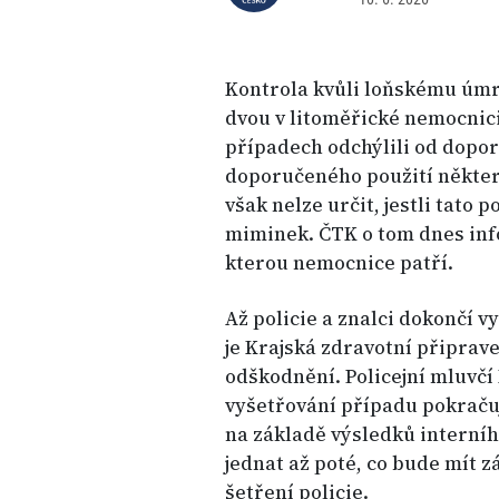
Kontrola kvůli loňskému úmr
dvou v litoměřické nemocnici 
případech odchýlili od dopo
doporučeného použití některý
však nelze určit, jestli tato
miminek. ČTK o tom dnes inf
kterou nemocnice patří.
Až policie a znalci dokončí v
je Krajská zdravotní připrav
odškodnění. Policejní mluvčí
vyšetřování případu pokraču
na základě výsledků interníh
jednat až poté, co bude mít 
šetření policie.