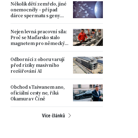
Několik dětí zemřelo, jiné
ministr
onemocněly – případ
dárce spermatu s geny
zvyšujícími riziko
nádorových onemocnění
Nejen levná pracovní síla:
Proč se Maďarsko stalo
magnetem pro německý
automobilový průmysl
Odborníci z oboru varují
před riziky masivního
rozšiřování AI
Obchod s Taiwanem ano,
oficiální cesty ne, říká
Okamura v Číně
Více článků