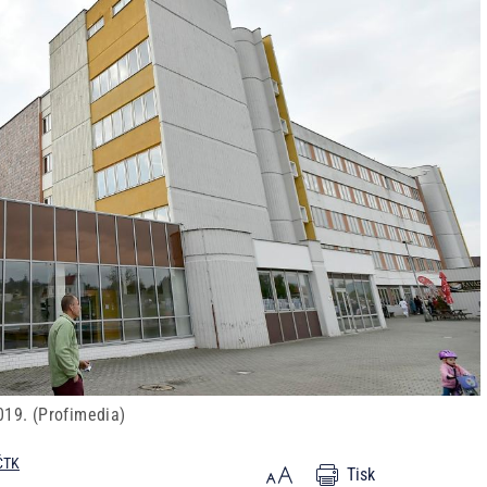
019. (Profimedia)
ČTK
Tisk