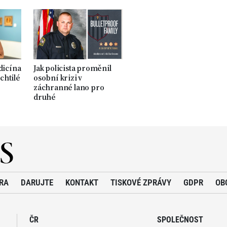
dicína
Jak policista proměnil
chtilé
osobní krizi v
záchranné lano pro
druhé
RA
DARUJTE
KONTAKT
TISKOVÉ ZPRÁVY
GDPR
OB
ČR
SPOLEČNOST