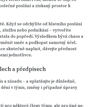
společné poslání a získaný prostor k
tě. Když se odchýlíte od hlavního poslání
u, službu nebo podnikání – vytvoříte
ostala do popředí. Výsledkem bývá chaos a
změnit směr a podkopat samotný účel.
ce skutečně naplnit, dávejte přednost
emi jednotlivce.
dlech a předpisech
s a zásadu – a uplatňujte je důsledně,
 dění v týmu, změny i případné úpravy
tí pro některé členy týmu, ale pro jiné ne,