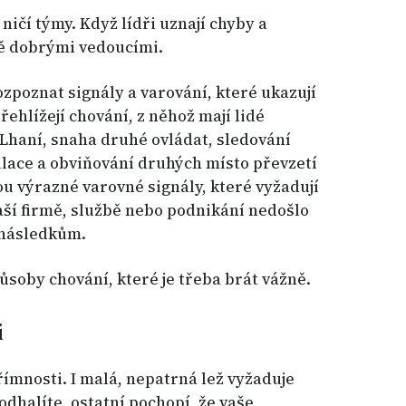
ničí týmy. Když lídři uznají chyby a
čně dobrými vedoucími.
ozpoznat signály a varování, které ukazují
ehlížejí chování, z něhož mají lidé
 Lhaní, snaha druhé ovládat, sledování
lace a obviňování druhých místo převzetí
ou výrazné varovné signály, které vyžadují
ší firmě, službě nebo podnikání nedošlo
 následkům.
ůsoby chování, které je třeba brát vážně.
i
ímnosti. I malá, nepatrná lež vyžaduje
odhalíte, ostatní pochopí, že vaše