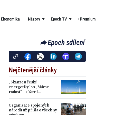
Ekonomika
Názory
Epoch TV
+Premium
Epoch sdílení
Nejčtenější články
„Skanzen české
energetiky“ vs „Máme
radost“ – zúžení
akceleračních zón přineslo
kritiku i spokojenost
Organizace spojených
národů už přišla o všechny
výmluvy