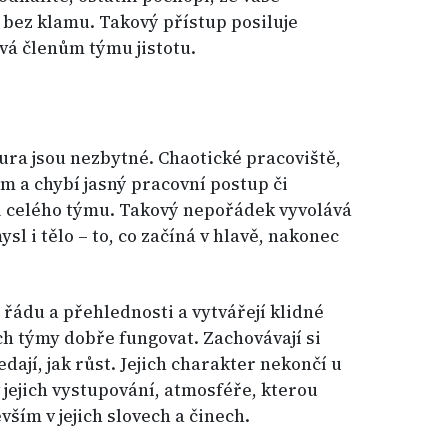
í bez klamu. Takový přístup posiluje
vá členům týmu jistotu.
ura jsou nezbytné. Chaotické pracoviště,
 a chybí jasný pracovní postup či
i celého týmu. Takový nepořádek vyvolává
sl i tělo – to, co začíná v hlavě, nakonec
 řádu a přehlednosti a vytvářejí klidné
ch týmy dobře fungovat. Zachovávají si
dají, jak růst. Jejich charakter nekončí u
 jejich vystupování, atmosféře, kterou
vším v jejich slovech a činech.