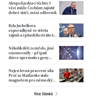
Alespoň jedna z těchto 3
věcí může Čechům zajistit
dobré stáří, míní odborník
Byla Juchelkova
exporadkyně ve střetu
zájmů a způsobila ztrátu 64
milionů? „Čistá
manipulace,“ ohradil se
Několik dětí zemřelo, jiné
ministr
onemocněly – případ
dárce spermatu s geny
zvyšujícími riziko
nádorových onemocnění
Nejen levná pracovní síla:
Proč se Maďarsko stalo
magnetem pro německý
automobilový průmysl
Více článků