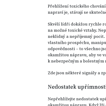
Přehlížení toxického chování 
napraví je, stávají se skute
Skvělí lídři dokážou rychle r
na možné toxické vztahy. Nepř
neklidný a nepříjemný pocit.
vlastního prospěchu, manipu
odpovědnosti – to všechno js
okamžitou nápravu, aby ve va
k nebezpečným a bolestným
Zde jsou některé signály a zp
Nedostatek upřímnost
Nepřehlížejte nedostatek upř
okamžitou nápravu. Když lži 