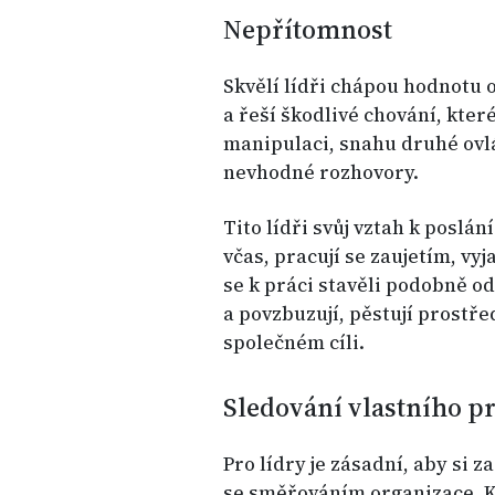
Nepřítomnost
Skvělí lídři chápou hodnotu 
a řeší škodlivé chování, kte
manipulaci, snahu druhé ovl
nevhodné rozhovory.
Tito lídři svůj vztah k poslání
včas, pracují se zaujetím, vyj
se k práci stavěli podobně od
a povzbuzují, pěstují prostř
společném cíli.
Sledování vlastního p
Pro lídry je zásadní, aby si z
se směřováním organizace. K