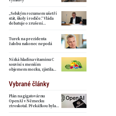
„Selským rozumem ušetří
stát, školy i rodiče.“ Vláda
debatuje o zrušení
devátých tříd, proti je Plaga
Turek na prezidenta
žalobu nakonec nepodá
Nízká hladina vitaminu C
souvisí s menším
objemem mozku, zjistila
studie
Vybrané články
Plán na gigatovárnu
OpenAI v Německu
ztroskotal. Překážkou byla
elektřina a právo EU