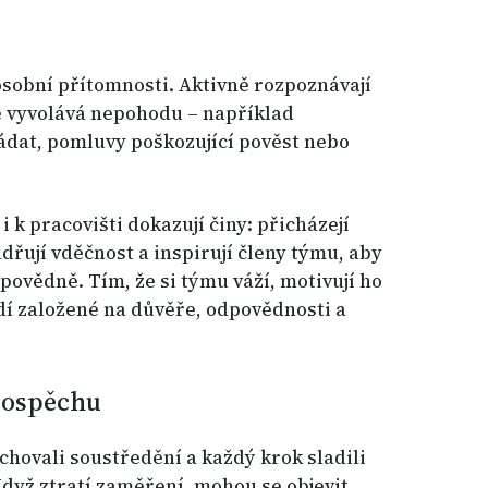
osobní přítomnosti. Aktivně rozpoznávají
ré vyvolává nepohodu – například
ádat, pomluvy poškozující pověst nebo
 i k pracovišti dokazují činy: přicházejí
adřují vděčnost a inspirují členy týmu, aby
povědně. Tím, že si týmu váží, motivují ho
edí založené na důvěře, odpovědnosti a
rospěchu
achovali soustředění a každý krok sladili
dyž ztratí zaměření, mohou se objevit