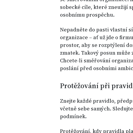
sobecké cíle, které zneužijí 
osobnímu prospěchu.
Nepadněte do pasti vlastní sí
organizace – ať už jde o firm
prostor, aby se rozptýlení d
zmatek. Takový posun může 
Chcete-li směřování organiza
poslání před osobními ambic
Protěžování při pravi
Znejte každé pravidlo, předpi
včetně sebe samých. Sledujte
podmínek.
Protěžování, kdy pravidla pla