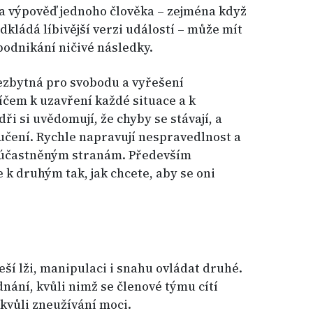
na výpověď jednoho člověka – zejména když
dkládá líbivější verzi událostí – může mít
podnikání ničivé následky.
 nezbytná pro svobodu a vyřešení
íčem k uzavření každé situace a k
ři si uvědomují, že chyby se stávají, a
 k učení. Rychle napravují nespravedlnost a
 zúčastněným stranám. Především
e k druhým tak, jak chcete, aby se oni
eší lži, manipulaci i snahu ovládat druhé.
nání, kvůli nimž se členové týmu cítí
kvůli zneužívání moci.