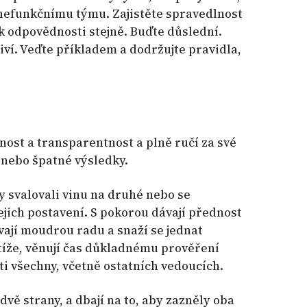
 nefunkčnímu týmu. Zajistěte spravedlnost
 k odpovědnosti stejně. Buďte důslední.
iví. Veďte příkladem a dodržujte pravidla,
dnost a transparentnost a plně ručí za své
, nebo špatné výsledky.
y svalovali vinu na druhé nebo se
 jejich postavení. S pokorou dávají přednost
ají moudrou radu a snaží se jednat
tíže, věnují čas důkladnému prověření
ti všechny, včetně ostatních vedoucích.
vě strany, a dbají na to, aby zazněly oba