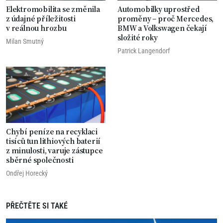
Elektromobilita se změnila
Automobilky uprostřed
z údajné příležitosti
proměny – proč Mercedes,
v reálnou hrozbu
BMW a Volkswagen čekají
složité roky
Milan Smutný
Patrick Langendorf
Chybí peníze na recyklaci
tisíců tun lithiových baterií
z minulosti, varuje zástupce
sběrné společnosti
Ondřej Horecký
PŘEČTĚTE SI TAKÉ