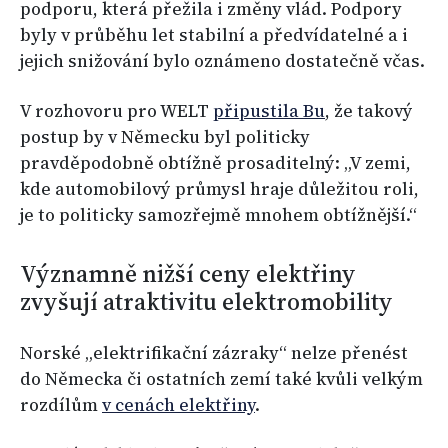
podporu, která přežila i změny vlád. Podpory
byly v průběhu let stabilní a předvídatelné a i
jejich snižování bylo oznámeno dostatečně včas.
V rozhovoru pro WELT
připustila Bu
, že takový
postup by v Německu byl politicky
pravděpodobně obtížně prosaditelný: „V zemi,
kde automobilový průmysl hraje důležitou roli,
je to politicky samozřejmě mnohem obtížnější.“
Významně nižší ceny elektřiny
zvyšují atraktivitu elektromobility
Norské „elektrifikační zázraky“ nelze přenést
do Německa či ostatních zemí také kvůli velkým
rozdílům
v cenách elektřiny
.