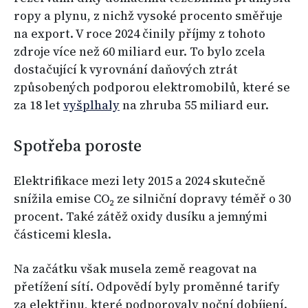
ropy a plynu, z nichž vysoké procento směřuje
na export. V roce 2024 činily příjmy z tohoto
zdroje více než 60 miliard eur. To bylo zcela
dostačující k vyrovnání daňových ztrát
způsobených podporou elektromobilů, které se
za 18 let
vyšplhaly
na zhruba 55 miliard eur.
Spotřeba poroste
Elektrifikace mezi lety 2015 a 2024 skutečně
snížila emise CO₂ ze silniční dopravy téměř o 30
procent. Také zátěž oxidy dusíku a jemnými
částicemi klesla.
Na začátku však musela země reagovat na
přetížení sítí. Odpovědí byly proměnné tarify
za elektřinu, které podporovaly noční dobíjení.