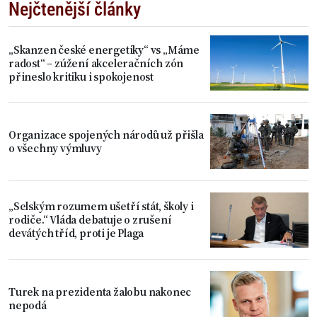
Nejčtenější články
„Skanzen české energetiky“ vs „Máme
radost“ – zúžení akceleračních zón
přineslo kritiku i spokojenost
Organizace spojených národů už přišla
o všechny výmluvy
„Selským rozumem ušetří stát, školy i
rodiče.“ Vláda debatuje o zrušení
devátých tříd, proti je Plaga
Turek na prezidenta žalobu nakonec
nepodá