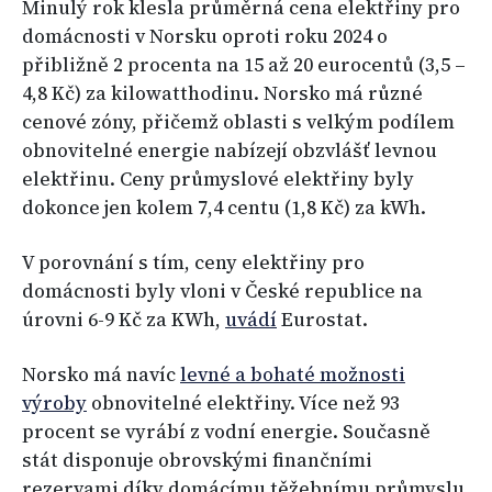
Minulý rok klesla průměrná cena elektřiny pro
domácnosti v Norsku oproti roku 2024 o
přibližně 2 procenta na 15 až 20 eurocentů (3,5 –
4,8 Kč) za kilowatthodinu. Norsko má různé
cenové zóny, přičemž oblasti s velkým podílem
obnovitelné energie nabízejí obzvlášť levnou
elektřinu. Ceny průmyslové elektřiny byly
dokonce jen kolem 7,4 centu (1,8 Kč) za kWh.
V porovnání s tím, ceny elektřiny pro
domácnosti byly vloni v České republice na
úrovni 6-9 Kč za KWh,
uvádí
Eurostat.
Norsko má navíc
levné a bohaté možnosti
výroby
obnovitelné elektřiny. Více než 93
procent se vyrábí z vodní energie. Současně
stát disponuje obrovskými finančními
rezervami díky domácímu těžebnímu průmyslu