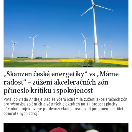
„Skanzen české energetiky“ vs „Máme
radost“ – zúžení akceleračních zón
přineslo kritiku i spokojenost
Poté, co vláda Andreje Babiše včera oznámila zúžení akceleračních zón
pro výstavbu solárních a větrných elektráren na 11 procent plochy
původně projektované předchozí vládou, reagovali proponenti i kritici
obnovitelných zdrojů.