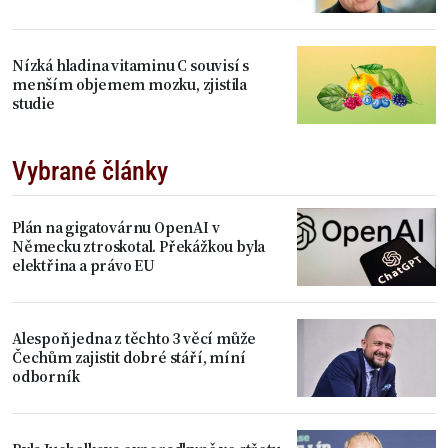
Nízká hladina vitaminu C souvisí s
menším objemem mozku, zjistila
studie
Vybrané články
Plán na gigatovárnu OpenAI v
Německu ztroskotal. Překážkou byla
elektřina a právo EU
Alespoň jedna z těchto 3 věcí může
Čechům zajistit dobré stáří, míní
odborník