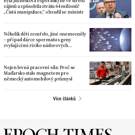
Byla Juchelkova exporadkyně ve střetu
zájmů a způsobila ztrátu 64 milionů?
„Čistá manipulace,“ ohradil se ministr
Několik dětí zemřelo, jiné onemocněly
– případ dárce spermatu s geny
zvyšujícími riziko nádorových
onemocnění
Nejen levná pracovní síla: Proč se
Maďarsko stalo magnetem pro
německý automobilový průmysl
Více článků