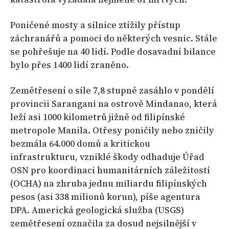
Poničené mosty a silnice ztížily přístup
záchranářů a pomoci do některých vesnic. Stále
se pohřešuje na 40 lidí. Podle dosavadní bilance
bylo přes 1400 lidí zraněno.
Zemětřesení o síle 7,8 stupně zasáhlo v pondělí
provincii Sarangani na ostrově Mindanao, která
leží asi 1000 kilometrů jižně od filipínské
metropole Manila. Otřesy poničily nebo zničily
bezmála 64.000 domů a kritickou
infrastrukturu, vzniklé škody odhaduje Úřad
OSN pro koordinaci humanitárních záležitostí
(OCHA) na zhruba jednu miliardu filipínských
pesos (asi 338 milionů korun), píše agentura
DPA. Americká geologická služba (USGS)
zemětřesení označila za dosud nejsilnější v