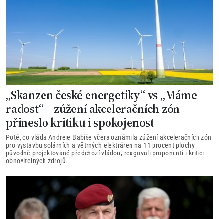
„Skanzen české energetiky“ vs „Máme
radost“ – zúžení akceleračních zón
přineslo kritiku i spokojenost
Poté, co vláda Andreje Babiše včera oznámila zúžení akceleračních zón
pro výstavbu solárních a větrných elektráren na 11 procent plochy
původně projektované předchozí vládou, reagovali proponenti i kritici
obnovitelných zdrojů.