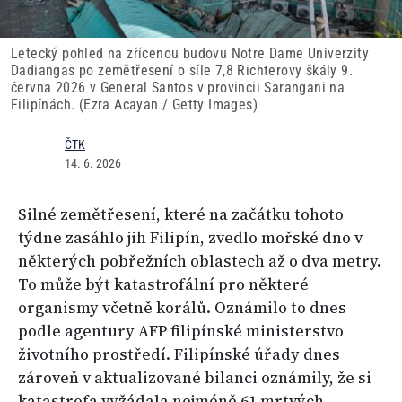
Letecký pohled na zřícenou budovu Notre Dame Univerzity
Dadiangas po zemětřesení o síle 7,8 Richterovy škály 9.
června 2026 v General Santos v provincii Sarangani na
Filipínách. (Ezra Acayan / Getty Images)
ČTK
14. 6. 2026
Silné zemětřesení, které na začátku tohoto
týdne zasáhlo jih Filipín, zvedlo mořské dno v
některých pobřežních oblastech až o dva metry.
To může být katastrofální pro některé
organismy včetně korálů. Oznámilo to dnes
podle agentury AFP filipínské ministerstvo
životního prostředí. Filipínské úřady dnes
zároveň v aktualizované bilanci oznámily, že si
katastrofa vyžádala nejméně 61 mrtvých.