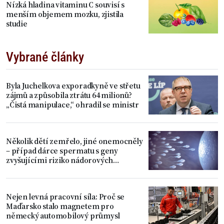
Nízká hladina vitaminu C souvisí s
menším objemem mozku, zjistila
studie
Vybrané články
Byla Juchelkova exporadkyně ve střetu
zájmů a způsobila ztrátu 64 milionů?
„Čistá manipulace,“ ohradil se ministr
Několik dětí zemřelo, jiné onemocněly
– případ dárce spermatu s geny
zvyšujícími riziko nádorových
onemocnění
Nejen levná pracovní síla: Proč se
Maďarsko stalo magnetem pro
německý automobilový průmysl