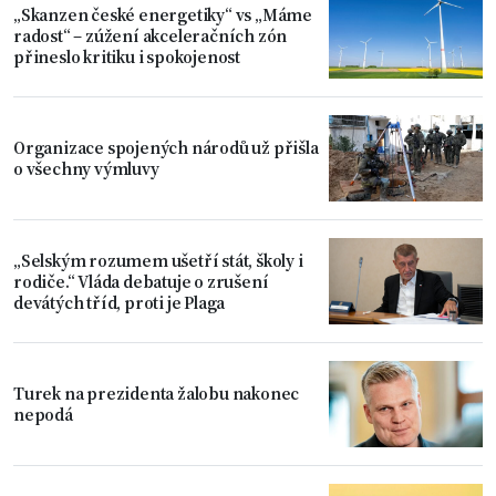
„Skanzen české energetiky“ vs „Máme
radost“ – zúžení akceleračních zón
přineslo kritiku i spokojenost
Organizace spojených národů už přišla
o všechny výmluvy
„Selským rozumem ušetří stát, školy i
rodiče.“ Vláda debatuje o zrušení
devátých tříd, proti je Plaga
Turek na prezidenta žalobu nakonec
nepodá