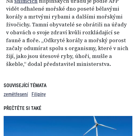
Na
snímcích
filipínských úřadů je podle AFP
vidět odhalené mořské dno poseté bělavými
korály a mrtvými rybami a dalšími mořskými
živočichy. Tamní obyvatelé se obrátili na úřady
v obavách o svoje zdraví kvůli rozkládající se
fauně a floře. „Odkryté korály a mořský porost
začaly odumírat spolu s organismy, které v nich
žijí, jako jsou útesové ryby, úhoři, mušle a
škeble,“ dodal představitel ministerstva.
SOUVISEJÍCÍ TÉMATA
zemětřesení
Filipíny
PŘEČTĚTE SI TAKÉ