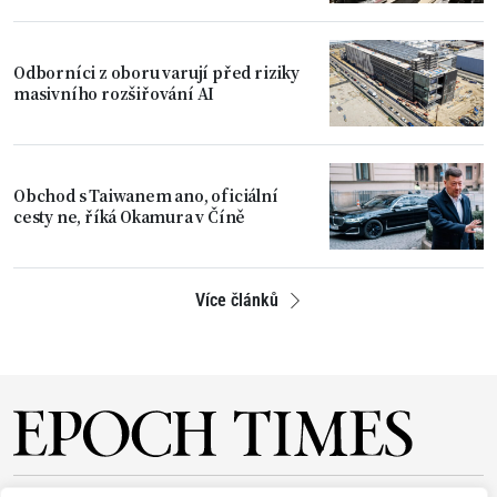
Odborníci z oboru varují před riziky
masivního rozšiřování AI
Obchod s Taiwanem ano, oficiální
cesty ne, říká Okamura v Číně
Více článků