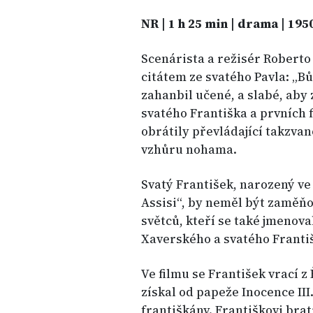
NR | 1 h 25 min | drama | 195
Scenárista a režisér Roberto 
citátem ze svatého Pavla: „Bůh
zahanbil učené, a slabé, aby 
svatého Františka a prvních 
obrátily převládající takzva
vzhůru nohama.
Svatý František, narozený ve 
Assisi“, by neměl být zaměňo
světců, kteří se také jmenova
Xaverského a svatého Franti
Ve filmu se František vrací z
získal od papeže Inocence III
františkány. Františkovi bratř