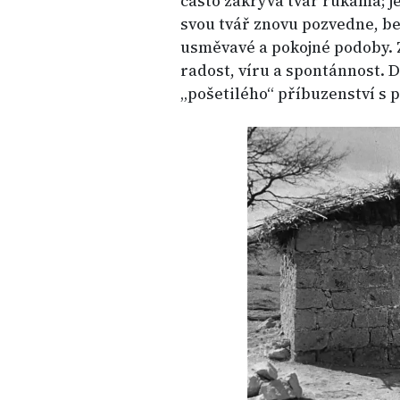
často zakrývá tvář rukama; j
svou tvář znovu pozvedne, be
usměvavé a pokojné podoby. 
radost, víru a spontánnost. D
„pošetilého“ příbuzenství s p