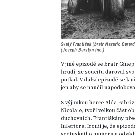
Svatý František (bratr Nazario Gerardi
(Joseph Burstyn Inc.)
V jiné epizodě se bratr Gine
hrudí; ze soucitu daroval sv
potkal. V další epizodě se k 
jen aby se naučil napodobova
S výjimkou herce Alda Fabriz
Nicolaie, tvoří velkou část o
duchovních. Františkány před
Inferiore. Ironií je, že epizo
groteskního humoru a odvádí