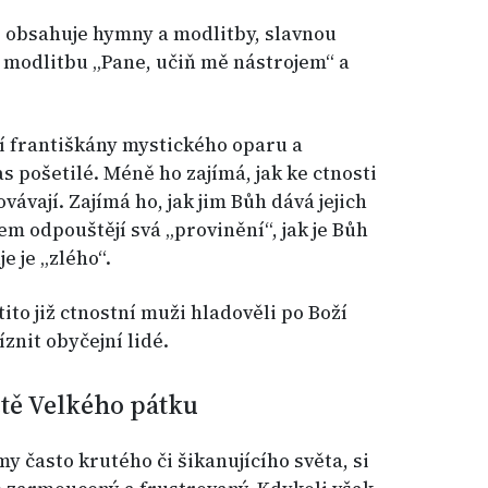
í obsahuje hymny a modlitby, slavnou
, modlitbu „Pane, učiň mě nástrojem“ a
ní františkány mystického oparu a
as pošetilé. Méně ho zajímá, jak ke ctnosti
hovávají. Zajímá ho, jak jim Bůh dává jejich
jem odpouštějí svá „provinění“, jak je Bůh
e je „zlého“.
tito již ctnostní muži hladověli po Boží
íznit obyčejní lidé.
ětě Velkého pátku
 často krutého či šikanujícího světa, si