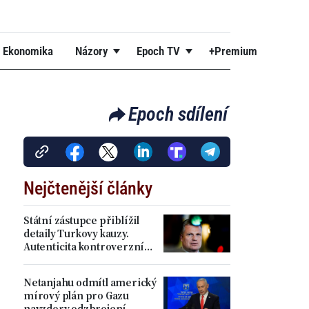
Ekonomika
Názory
Epoch TV
+Premium
Epoch sdílení
Nejčtenější články
Státní zástupce přiblížil
detaily Turkovy kauzy.
Autenticita kontroverzních
příspěvků se podle něj
prokázala
Netanjahu odmítl americký
mírový plán pro Gazu
navzdory odzbrojení