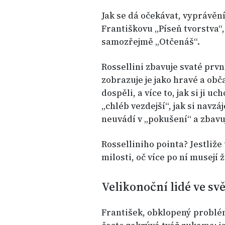
Jak se dá očekávat, vyprávěn
Františkovu „Píseň tvorstva“
samozřejmě „Otčenáš“.
Rossellini zbavuje svaté prv
zobrazuje je jako hravé a obč
dospěli, a více to, jak si ji uc
„chléb vezdejší“, jak si navzá
neuvádí v „pokušení“ a zbavuj
Rosselliniho pointa? Jestliže 
milosti, oč více po ní musejí ž
Velikonoční lidé ve sv
František, obklopený problémy