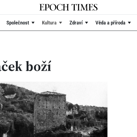
Společnost
Kultura
Zdraví
Věda a příroda
áček boží