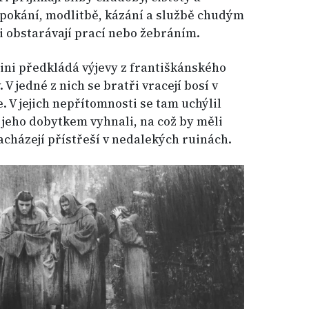
, pokání, modlitbě, kázání a službě chudým
i obstarávají prací nebo žebráním.
lini předkládá výjevy z františkánského
 V jedné z nich se bratři vracejí bosí v
 V jejich nepřítomnosti se tam uchýlil
 s jeho dobytkem vyhnali, na což by měli
acházejí přístřeší v nedalekých ruinách.