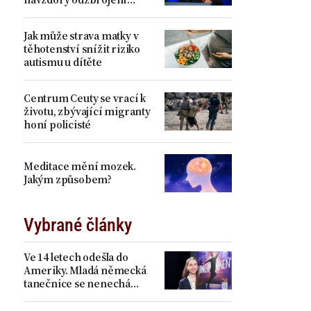
Hamásu
Jak může strava matky v
těhotenství snížit riziko
autismu u dítěte
Centrum Ceuty se vrací k
životu, zbývající migranty
honí policisté
Meditace mění mozek.
Jakým způsobem?
Vybrané články
Ve 14 letech odešla do
Ameriky. Mladá německá
tanečnice se nenechá
zastrašit Pekingem