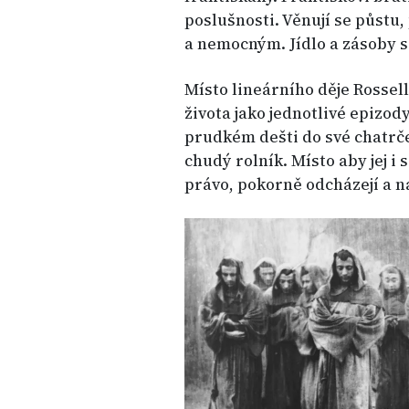
poslušnosti. Věnují se půstu
a nemocným. Jídlo a zásoby s
Místo lineárního děje Rossel
života jako jednotlivé epizody.
prudkém dešti do své chatrče.
chudý rolník. Místo aby jej i
právo, pokorně odcházejí a n