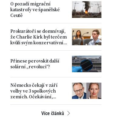
O pozadí migrační
katastrofy ve španělské
Ceutě
Prokurátoři se domnívají,
že Charlie Kirk byl terčem
kvůli svým konzervativním
názorům
Přinese perovskit další
solární „revoluci“?
Německo čekají v září
volby ve 3 spolkových
zemích. Očekávání,
rostoucí napětí a hlavní
problémy země
Více článků