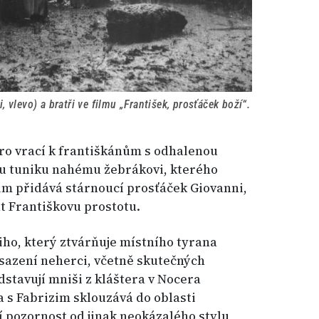
, vlevo) a bratři ve filmu „František, prosťáček boží“.
pro vrací k františkánům s odhalenou
ou tuniku nahému žebrákovi, kterého
nim přidává stárnoucí prosťáček Giovanni,
t Františkovu prostotu.
iho, který ztvárňuje místního tyrana
bsazení neherci, včetně skutečných
stavují mniši z kláštera v Nocera
da s Fabrizim sklouzává do oblasti
 pozornost od jinak neokázalého stylu