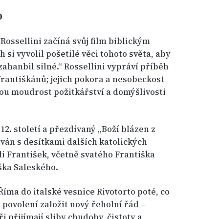
0
Rossellini začíná svůj film biblickým
 si vyvolil pošetilé věci tohoto světa, aby
zahanbil silné.“ Rossellini vypráví příběh
františkánů; jejich pokora a nesobeckost
nou moudrost požitkářství a domýšlivosti
12. století a přezdívaný „Boží blázen z
ván s desítkami dalších katolických
li František, včetně svatého Františka
ška Saleského.
 Říma do italské vesnice Rivotorto poté, co
. povolení založit nový řeholní řád –
i přijímají sliby chudoby, čistoty a