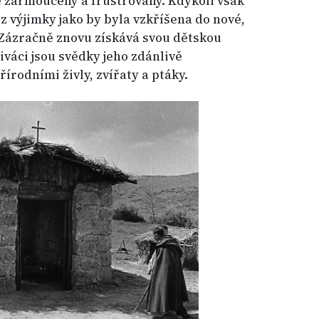
e zarmoucený a frustrovaný. Kdykoli však
z výjimky jako by byla vzkříšena do nové,
Zázračně znovu získává svou dětskou
iváci jsou svědky jeho zdánlivě
řírodními živly, zvířaty a ptáky.