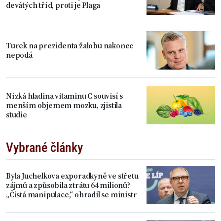
devátých tříd, proti je Plaga
Turek na prezidenta žalobu nakonec
nepodá
Nízká hladina vitaminu C souvisí s
menším objemem mozku, zjistila
studie
Vybrané články
Byla Juchelkova exporadkyně ve střetu
zájmů a způsobila ztrátu 64 milionů?
„Čistá manipulace,“ ohradil se ministr