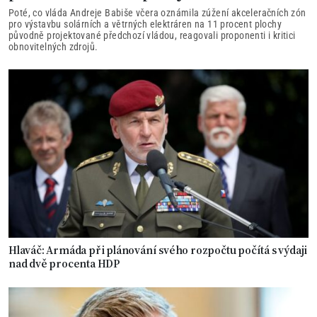
Poté, co vláda Andreje Babiše včera oznámila zúžení akceleračních zón
pro výstavbu solárních a větrných elektráren na 11 procent plochy
původně projektované předchozí vládou, reagovali proponenti i kritici
obnovitelných zdrojů.
Hlaváč: Armáda při plánování svého rozpočtu počítá s výdaji
nad dvě procenta HDP