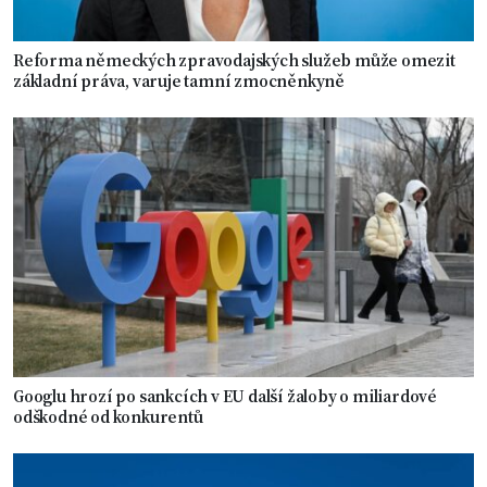
Reforma německých zpravodajských služeb může omezit
základní práva, varuje tamní zmocněnkyně
Googlu hrozí po sankcích v EU další žaloby o miliardové
odškodné od konkurentů