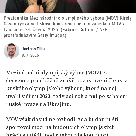
Prezidentka Mezinárodního olympijského výboru (MOV) Kirsty
Coventryová na tiskové konferenci během zasedání MOV v
Lausanne 24. června 2026. (Fabrice Coffrini / AFP
prostřednistvím Getty Images)
Jackson Elliot
8. 7. 2026
Mezinárodní olympijský výbor (MOV) 7.
července předběžně zrušil pozastavení členství
Ruského olympijského výboru, které na něj
uvalil v říjnu 2023, tedy asi rok a půl po zahájení
ruské invaze na Ukrajinu.
MOV však dosud nerozhodl, zda budou ruští
sportovci moci na budoucích olympijských
hrách soutěžit pod ruskou vlajkou, nosit