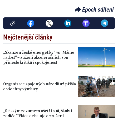
Epoch sdílení
Nejčtenější články
„Skanzen české energetiky“ vs „Máme
radost“ – zúžení akceleračních zón
přineslo kritiku i spokojenost
Organizace spojených národů už přišla
o všechny výmluvy
„Selským rozumem ušetří stát, školy i
rodiče.“ Vláda debatuje o zrušení