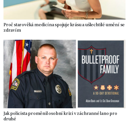
Proč starověká medicína spojuje krásu a ušlechtilé umění se
zdravím
Jak policista proměnil osobní krizi v záchranné lano pro
druhé