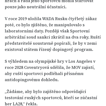
hrách a řada jeho sportovců mohla startovat
pouze jako neutrální účastníci.
V roce 2019 uložila WADA Rusku čtyřletý zákaz
poté, co bylo zjištěno, že manipulovalo s
laboratorními daty. Později však Sportovní
arbitrážní soud sankci zkrátil na dva roky. Ruští
představitelé soustavně popírali, že by v zemi
existoval státem řízený dopingový program.
S výhledem na olympijské hry v Los Angeles v
roce 2028 Coventryová sdělila, že MOV zajistí,
aby ruští sportovci podléhali přísnému
antidopingovému dohledu.
„Žádáme, aby bylo zajištěno odpovídající
testování ruských sportovců, kteří se zúčastní
her LA28,“ řekla.