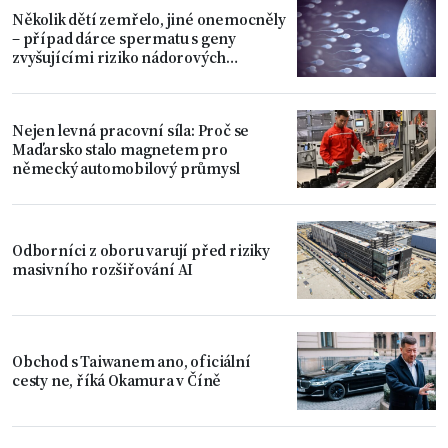
Několik dětí zemřelo, jiné onemocněly
– případ dárce spermatu s geny
zvyšujícími riziko nádorových
onemocnění
Nejen levná pracovní síla: Proč se
Maďarsko stalo magnetem pro
německý automobilový průmysl
Odborníci z oboru varují před riziky
masivního rozšiřování AI
Obchod s Taiwanem ano, oficiální
cesty ne, říká Okamura v Číně