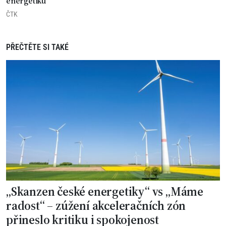
energetiku
ČTK
PŘEČTĚTE SI TAKÉ
„Skanzen české energetiky“ vs „Máme
radost“ – zúžení akceleračních zón
přineslo kritiku i spokojenost