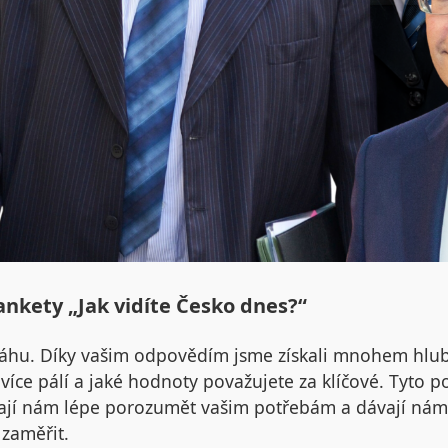
ankety „Jak vidíte Česko dnes?“
áhu. Díky vašim odpovědím jsme získali mnohem hlub
více pálí a jaké hodnoty považujete za klíčové. Tyto p
ají nám lépe porozumět vašim potřebám a dávají nám j
 zaměřit.