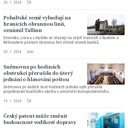
20. 1. 2024
ČR
Pobaltské země vybudují na
hranicích obrannou linii,
oznámil Tallinn
Estonsko, Litva a Lotyšsko se chystají na svých hranicích s Ruskem a
Běloruskem postavit obrannou linii včetně stovek bunkrů.
20. 1. 2024
Svět
Sněmovna po hodinách
obstrukcí přerušila do úterý
jednání o hlasování poštou
Sněmovna po dalších šesti hodinách jednání opět přerušila
projednávání koaličního návrhu o umožnění korespondenčního
hlasování Čechům žijícím v zahraničí.
19. 1. 2024
ČR
Český patent může změnit
budoucnost vodíkové dopravy