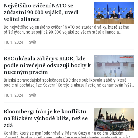
Největšího cvičení NATO se
zúčastní 90 000 vojáků, uvedl
velitel aliance
Do největšího vojenského cvičení NATO od studené války, které začne
příští týden, se zapojí až 90.000 vojáků ze všech států aliance a
Švédska.
18. 1. 2024
Svět
BBC ukázala záběry z KLDR, kde
podle ní veřejně odsuzují hochy k
nuceným pracím
Britská zpravodajská společnost BBC dnes publikovala záběry, které
podle ní pocházejí ze Severní Koreje a ukazují veřejné oznamování výše
trestu pro dva šestnáctileté chlapce za sledování jihokorejských
televizních pořadů.
18. 1. 2024
Svět
Bloomberg: Írán je ke konfliktu
na Blízkém východě blíže, než se
zdá
Konflikt, který se nyní odehrává v Pásmu Gazy a na celém Blízkém