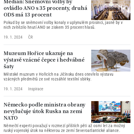
Median: Sněmovní volby by
ovládlo ANO s 35 procenty, druhá
ODS má 13 procent
Pokud by se sněmovní volby konaly v uplynulém prosinci, jasně by v
nich zvítězilo hnutí ANO se ziskem 35 procent hlasů.
19. 1. 2024
ČR
Muzeum Hořice ukazuje na
výstavě vzácné čepce i hedvábné
šaty
Městské muzeum v Hořicích na Jičínsku dnes otevřelo výstavu
vzácných předmětů ze své rozsáhlé textilní sbírky.
19. 1. 2024
Inspirace
Německo podle ministra obrany
nevylučuje útok Ruska na zemi
NATO
Němečtí experti považují v rozmezí příštích pěti až osmi let za možný
ruský vojenský útok na některou ze zemí Severoatlantické aliance.