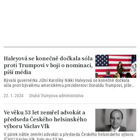
Haleyová se konečně dočkala sóla
proti Trumpovi v boji o nominaci,
píší média
Bývalá guvernérka Jižní Karolíny Nikki Haleyová se konečně dočkala
sóla proti bývalému americkému prezidentovi Donaldu Trumpovi, píše
BBC News.
22. 1. 2024
Druhá Trumpova administrativa
Ve věku 53 let zemřel advokát a
předseda Českého helsinského
výboru Václav Vlk
V pátek náhle zemřel advokát a předseda Českého helsinského výboru
(ČHV) Václav Vlk, bylo mu 53 let.