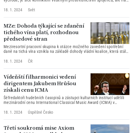
východě, je sice konfliktem vedeným prostřednictvím spojenců, ale Írán
oznámil světu - a konkrétně Izraeli - že je ochoten sám vstoupit do boje,
když k tomu bude dotlačen.
18. 1. 2024
Svět
MZe: Dohoda týkající se zdanění
tichého vína platí, rozhodnou
předsedové stran
Meziresortní pracovní skupina k otázce možného zavedení spotřební
daně na tichá vína vznikla na základě dohody vládní koalice, která stále
platí.
18. 1. 2024
ČR
Vídeňští filharmonici vedení
dirigentem Jakubem Hrůšou
získali cenu ICMA
Šéfredaktoři hudebních časopisů a zástupci kulturních institucí udělili
mezinárodní cenu International Classical Music Award (ICMA) v
kategorii Operní video Vídeňským filharmonikům s dirigentem Jakubem
Hrůšou.
18. 1. 2024
Úspěšné Česko
Třetí soukromá mise Axiom