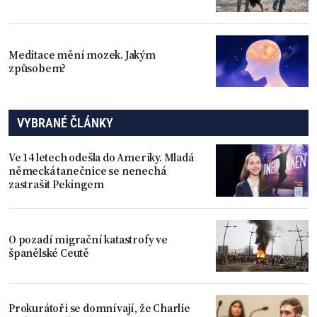
Meditace mění mozek. Jakým
způsobem?
VYBRANÉ ČLÁNKY
Ve 14 letech odešla do Ameriky. Mladá
německá tanečnice se nenechá
zastrašit Pekingem
O pozadí migrační katastrofy ve
španělské Ceutě
Prokurátoři se domnívají, že Charlie