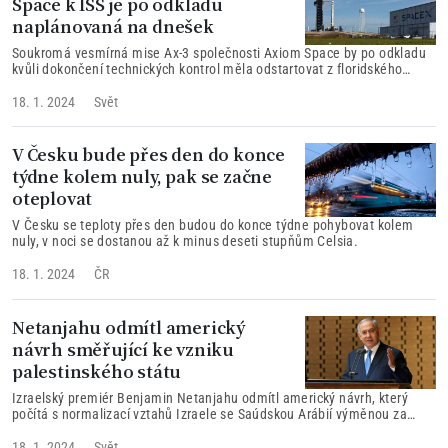
Space k ISS je po odkladu
naplánovaná na dnešek
Soukromá vesmírná mise Ax-3 společnosti Axiom Space by po odkladu
kvůli dokončení technických kontrol měla odstartovat z floridského
mysu Canaveral dnes večer.
18. 1. 2024
Svět
V Česku bude přes den do konce
týdne kolem nuly, pak se začne
oteplovat
V Česku se teploty přes den budou do konce týdne pohybovat kolem
nuly, v noci se dostanou až k minus deseti stupňům Celsia.
18. 1. 2024
ČR
Netanjahu odmítl americký
návrh směřující ke vzniku
palestinského státu
Izraelský premiér Benjamin Netanjahu odmítl americký návrh, který
počítá s normalizací vztahů Izraele se Saúdskou Arábií výměnou za
postupné směřování ke vzniku palestinského státu.
18. 1. 2024
Svět