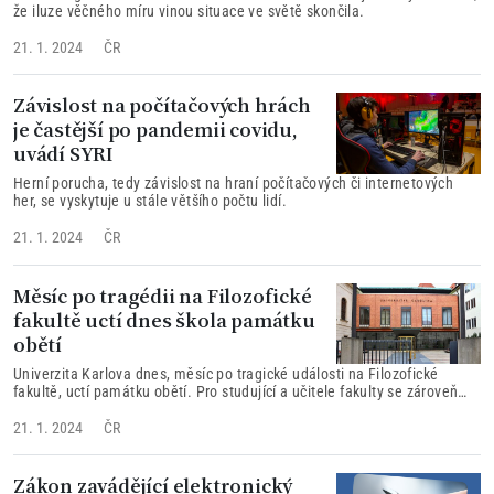
že iluze věčného míru vinou situace ve světě skončila.
21. 1. 2024
ČR
Závislost na počítačových hrách
je častější po pandemii covidu,
uvádí SYRI
Herní porucha, tedy závislost na hraní počítačových či internetových
her, se vyskytuje u stále většího počtu lidí.
21. 1. 2024
ČR
Měsíc po tragédii na Filozofické
fakultě uctí dnes škola památku
obětí
Univerzita Karlova dnes, měsíc po tragické události na Filozofické
fakultě, uctí památku obětí. Pro studující a učitele fakulty se zároveň
částečně otevře hlavní budova, kde se tragédie stala.
21. 1. 2024
ČR
Zákon zavádějící elektronický