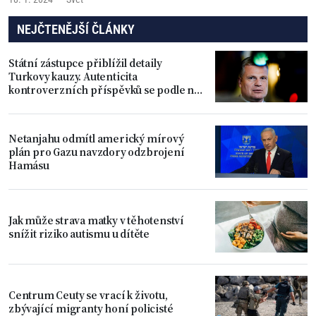
NEJČTENĚJŠÍ ČLÁNKY
Státní zástupce přiblížil detaily
Turkovy kauzy. Autenticita
kontroverzních příspěvků se podle něj
prokázala
Netanjahu odmítl americký mírový
plán pro Gazu navzdory odzbrojení
Hamásu
Jak může strava matky v těhotenství
snížit riziko autismu u dítěte
Centrum Ceuty se vrací k životu,
zbývající migranty honí policisté