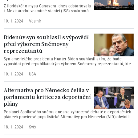
Z floridského mysu Canaveral dnes odstartovala
k Mezinárodní vesmírné stanici (ISS) soukromá
mise Ax-3 společnosti Axiom Space.
19. 1. 2024
Vesmír
Bidenův syn souhlasil s výpovědí
před výborem Sněmovny
reprezentantů
Syn amerického prezidenta Hunter Biden souhlasil s tím, že bude
vypovídat před republikánským výborem Sněmovny reprezentantů, který
se zabývá případnou ústavní žalobou na demokratického šéfa Bílého
domu - takzvaným impeachmentem.
19. 1. 2024
USA
Alternativa pro Německo čelila v
parlamentu kritice za deportační
plány
Poslanci Spolkového sněmu dnes ve vyhrocené debatě o deportačních
plánech pravicově populistické Alternativy pro Německo (AfD) obvinili
tuto stranu z protidemokratických a protiústavních kroků.
18. 1. 2024
Svět