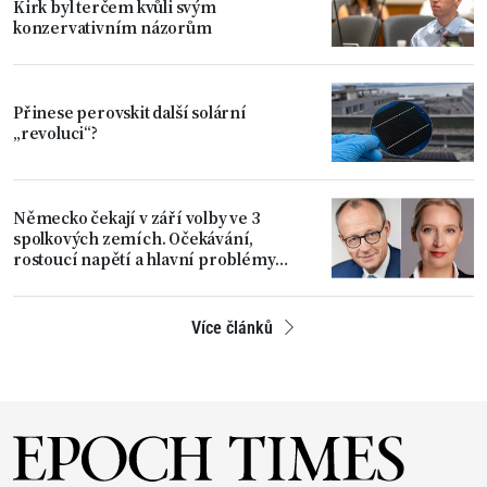
Kirk byl terčem kvůli svým
konzervativním názorům
Přinese perovskit další solární
„revoluci“?
Německo čekají v září volby ve 3
spolkových zemích. Očekávání,
rostoucí napětí a hlavní problémy
země
Více článků