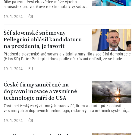
Díky patentu českého vědce může výroba
součástek pro vodíkové elektromobily vyžadovat
až desetkrát méně platiny. Vladimír Matolín z
Matematicko-fyzikální fakulty Univerzity Karlovy
19. 1. 2024
ČR
udělal průlom ve vývoji katalyzátorů palivových
článků vodíkových aut
Šéf slovenské sněmovny
Pellegrini ohlásil kandidaturu
na prezidenta, je favorit
Předseda slovenské sněmovny a vládní strany Hlas-sociální demokracie
(Hlas-SD) Peter Pellegrini dnes podle očekávání ohlásil, že se bude
ucházet o prezidentský úřad.
19. 1. 2024
EU
České firmy zaměřené na
dopravní inovace a vesmírné
technologie míří do USA
Zástupci českých výzkumných pracovišť, firem a start-upů z oblasti
vesmírných či dopravních technologií, radarových a měřicích systémů,
chytré mobility, IT a telematiky o víkendu zamíří do USA.
19. 1. 2024
ČR