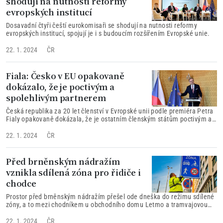
shodují na nutnosti reformy
evropských institucí
Dosavadní čtyři čeští eurokomisaři se shodují na nutnosti reformy
evropských institucí, spojují je i s budoucím rozšířením Evropské unie.
22. 1. 2024
ČR
Fiala: Česko v EU opakovaně
dokázalo, že je poctivým a
spolehlivým partnerem
Česká republika za 20 let členství v Evropské unii podle premiéra Petra
Fialy opakovaně dokázala, že je ostatním členským státům poctivým a
spolehlivým partnerem.
22. 1. 2024
ČR
Před brněnským nádražím
vznikla sdílená zóna pro řidiče i
chodce
Prostor před brněnským nádražím přešel ode dneška do režimu sdílené
zóny, a to mezi chodníkem u obchodního domu Letmo a tramvajovou
zastávkou.
22. 1. 2024
ČR