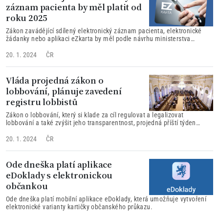
záznam pacienta by měl platit od
roku 2025
Zákon zavádějící sdílený elektronický záznam pacienta, elektronické
žádanky nebo aplikaci eZkarta by měl podle návrhu ministerstva
zdravotnictví (MZd) platit od roku 2025.
20. 1. 2024
ČR
Vláda projedná zákon o
lobbování, plánuje zavedení
registru lobbistů
Zákon o lobbování, který si klade za cíl regulovat a legalizovat
lobbování a také zvýšit jeho transparentnost, projedná příští týden
vláda.
20. 1. 2024
ČR
Ode dneška platí aplikace
eDoklady s elektronickou
občankou
Ode dneška platí mobilní aplikace eDoklady, která umožňuje vytvoření
elektronické varianty kartičky občanského průkazu.