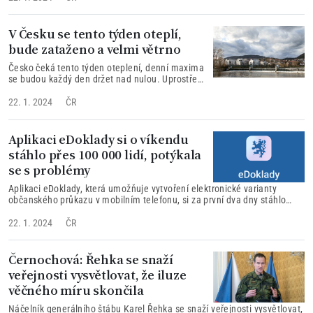
V Česku se tento týden oteplí,
bude zataženo a velmi větrno
Česko čeká tento týden oteplení, denní maxima
se budou každý den držet nad nulou. Uprostřed
týdne mohou vystoupat až nad deset stupňů
Celsia.
22. 1. 2024
ČR
Aplikaci eDoklady si o víkendu
stáhlo přes 100 000 lidí, potýkala
se s problémy
Aplikaci eDoklady, která umožňuje vytvoření elektronické varianty
občanského průkazu v mobilním telefonu, si za první dva dny stáhlo
přes 100 000 lidí.
22. 1. 2024
ČR
Černochová: Řehka se snaží
veřejnosti vysvětlovat, že iluze
věčného míru skončila
Náčelník generálního štábu Karel Řehka se snaží veřejnosti vysvětlovat,