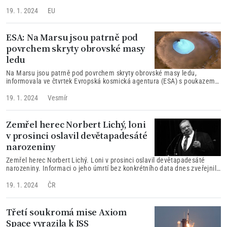
19. 1. 2024
EU
ESA: Na Marsu jsou patrně pod
povrchem skryty obrovské masy
ledu
Na Marsu jsou patrně pod povrchem skryty obrovské masy ledu,
informovala ve čtvrtek Evropská kosmická agentura (ESA) s poukazem
na nová data od své sondy Mars Express.
19. 1. 2024
Vesmír
Zemřel herec Norbert Lichý, loni
v prosinci oslavil devětapadesáté
narozeniny
Zemřel herec Norbert Lichý. Loni v prosinci oslavil devětapadesáté
narozeniny. Informaci o jeho úmrtí bez konkrétního data dnes zveřejnilo
ostravské Divadlo Petra Bezruče, v němž dlouhodobě působil.
19. 1. 2024
ČR
Třetí soukromá mise Axiom
Space vyrazila k ISS