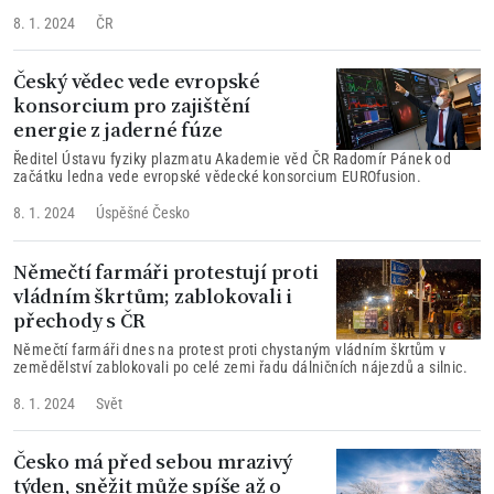
elektrotechnické Českého vysokého učení technického (FEL ČVUT).
8. 1. 2024
ČR
Český vědec vede evropské
konsorcium pro zajištění
energie z jaderné fúze
Ředitel Ústavu fyziky plazmatu Akademie věd ČR Radomír Pánek od
začátku ledna vede evropské vědecké konsorcium EUROfusion.
8. 1. 2024
Úspěšné Česko
Němečtí farmáři protestují proti
vládním škrtům; zablokovali i
přechody s ČR
Němečtí farmáři dnes na protest proti chystaným vládním škrtům v
zemědělství zablokovali po celé zemi řadu dálničních nájezdů a silnic.
8. 1. 2024
Svět
Česko má před sebou mrazivý
týden, sněžit může spíše až o