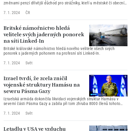
změnami penzí dřívější důchod pro strážníky, kteří u městské či obecní
policie odsloužili nejméně 20 let.
7. 1. 2024
ČR
Britské námořnictvo hledá
velitele svých jaderných ponorek
na síti Linked-In
Britské královské námořnictvo hledá nového velitele všech svých
ponorek s jaderných pohonem na profesní síti Linked-In.
7. 1. 2024
Svět
Izrael tvrdí, že zcela zničil
vojenské struktury Hamásu na
severu Pásma Gazy
Izraelská armáda dokončila likvidaci vojenských struktur Hamásu v
severní části Pásma Gazy a zabila při tom zhruba 8000 členů tohoto
radikálního palestinského hnutí.
7. 1. 2024
Svět
Letadlu v USA ve vzduchu