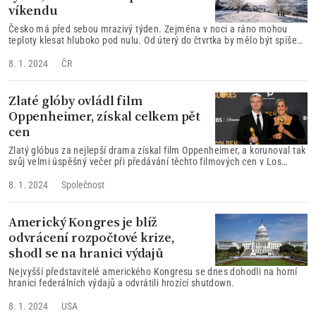
víkendu
Česko má před sebou mrazivý týden. Zejména v noci a ráno mohou
teploty klesat hluboko pod nulu. Od úterý do čtvrtka by mělo být spíše
jasno.
8. 1. 2024
ČR
Zlaté glóby ovládl film
Oppenheimer, získal celkem pět
cen
Zlatý glóbus za nejlepší drama získal film Oppenheimer, a korunoval tak
svůj velmi úspěšný večer při předávání těchto filmových cen v Los
Angeles.
8. 1. 2024
Společnost
Americký Kongres je blíž
odvrácení rozpočtové krize,
shodl se na hranici výdajů
Nejvyšší představitelé amerického Kongresu se dnes dohodli na horní
hranici federálních výdajů a odvrátili hrozící shutdown.
8. 1. 2024
USA