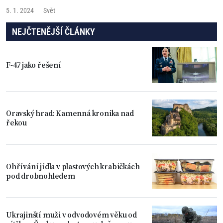
než 220 osob se stále pohřešuje,
5. 1. 2024
Svět
NEJČTENĚJŠÍ ČLÁNKY
F-47 jako řešení
Oravský hrad: Kamenná kronika nad
řekou
Ohřívání jídla v plastových krabičkách
pod drobnohledem
Ukrajinští muži v odvodovém věku od