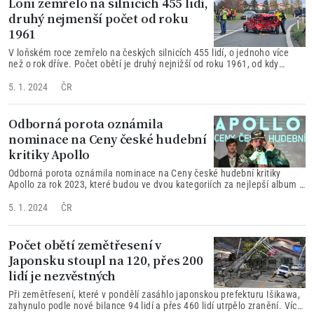
Loni zemřelo na silnicích 455 lidí,
druhý nejmenší počet od roku
1961
V loňském roce zemřelo na českých silnicích 455 lidí, o jednoho více
než o rok dříve. Počet obětí je druhý nejnižší od roku 1961, od kdy
policie vede souvislé statistiky.
5. 1. 2024
ČR
Odborná porota oznámila
nominace na Ceny české hudební
kritiky Apollo
Odborná porota oznámila nominace na Ceny české hudební kritiky
Apollo za rok 2023, které budou ve dvou kategoriích za nejlepší album a
singl.
5. 1. 2024
ČR
Počet obětí zemětřesení v
Japonsku stoupl na 120, přes 200
lidí je nezvěstných
Při zemětřesení, které v pondělí zasáhlo japonskou prefekturu Išikawa,
zahynulo podle nové bilance 94 lidí a přes 460 lidí utrpělo zranění. Více