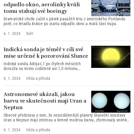
odpadlo okno, aerolinky kvůli
tomu stahují své boeingy
Dramatické chvíle zažili v pátek pasažéři letu z amerického Portlandu
poté, co letadlu krátce po startu odpadlo okno a malá část trupu.
6. 1. 2024
Svět
Indická sonda je téměř v cíli své
mise určené k pozorování Slunce
Indická sonda Áditja-L1 po čtyřech měsících
dorazila na místo vzdálené asi 1,5 milionu
kilometrů od Země, odkud má trvale pozorovat
Slunce.
6. 1. 2024
Věda a příroda
Astronomové ukázali, jakou
barvu ve skutečnosti mají Uran a
Neptun
Obecné představy o tom, že nejvzdálenější planety Sluneční soustavy
Uran a Neptun mají zelenou a temně modrou barvu, zformovaly snímky
ze sondy Voayger, podle vědců je ale skutečnost jiná.
6. 1. 2024
Věda a příroda