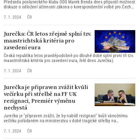
Předseda poslaneckého klubu ODS Marek Benda dnes připustil možnost
diskuze o odložení účinnosti zákona o korespondenční volbě pro Čechy
žijící v zahraničí.
7. 1. 2024
ČR
Jurečka: ČR letos zřejmě splní tzv.
maastrichtská kritéria pro
zavedení eura
Česká republika letos pravděpodobně po dlouhé době splní první tři tzv.
maastrichtská kritéria pro zavedení eura, řekl dnes Jurečka).
7. 1. 2024
ČR
Jurečka je připraven zvážit kvůli
večírku při střelbě na FF UK
rezignaci, Premiér výměnu
nechystá
Jurečka je "připraven zvážit, že by nabídl rezignaci" kvůli vánočnímu
večírku pořádaném na ministerstvu v době tragické střelby na
Filozofické fakultě Univerzity Karlovy, premiér Fiala nyní nechystá
výměnu některého z ministrů.
7. 1. 2024
ČR