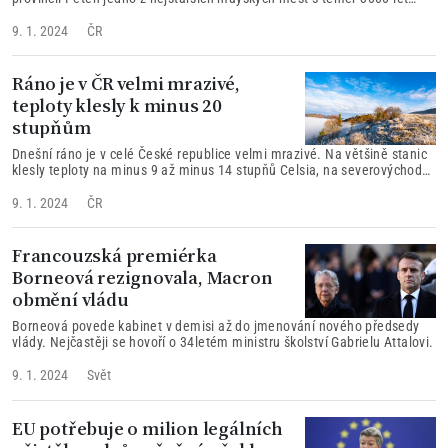
starou historií.
9. 1. 2024
ČR
Ráno je v ČR velmi mrazivé,
teploty klesly k minus 20
stupňům
Dnešní ráno je v celé České republice velmi mrazivé. Na většině stanic
klesly teploty na minus 9 až minus 14 stupňů Celsia, na severovýchodě
území až k minus 20 stupňům.
9. 1. 2024
ČR
Francouzská premiérka
Borneová rezignovala, Macron
obmění vládu
Borneová povede kabinet v demisi až do jmenování nového předsedy
vlády. Nejčastěji se hovoří o 34letém ministru školství Gabrielu Attalovi.
9. 1. 2024
Svět
EU potřebuje o milion legálních