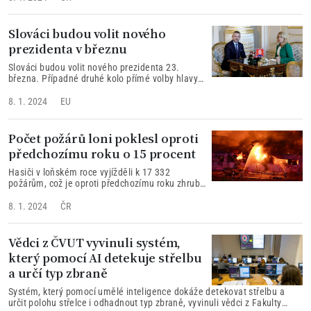
Slováci budou volit nového
prezidenta v březnu
Slováci budou volit nového prezidenta 23.
března. Případné druhé kolo přímé volby hlavy
státu bude o dva týdny později.
8. 1. 2024
EU
Počet požárů loni poklesl oproti
předchozímu roku o 15 procent
Hasiči v loňském roce vyjížděli k 17 332
požárům, což je oproti předchozímu roku zhruba
patnáctiprocentní pokles.
8. 1. 2024
ČR
Vědci z ČVUT vyvinuli systém,
který pomocí AI detekuje střelbu
a určí typ zbraně
Systém, který pomocí umělé inteligence dokáže detekovat střelbu a
určit polohu střelce i odhadnout typ zbraně, vyvinuli vědci z Fakulty