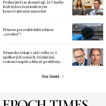
Prokurátoři se domnívají, že Charlie
Kirk byl terčem kvůli svým
konzervativním názorům
Přinese perovskit další solární
„revoluci“?
Německo čekají v září volby ve 3
spolkových zemích. Očekávání,
rostoucí napětí a hlavní problémy
země
Více článků