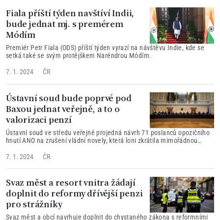
Fiala příští týden navštíví Indii,
bude jednat mj. s premérem
Módím
Premiér Petr Fiala (ODS) příští týden vyrazí na návštěvu Indie, kde se
setká také se svým protějškem Naréndrou Módím.
7. 1. 2024
ČR
Ústavní soud bude poprvé pod
Baxou jednat veřejně, a to o
valorizaci penzí
Ústavní soud ve středu veřejně projedná návrh 71 poslanců opozičního
hnutí ANO na zrušení vládní novely, která loni zkrátila mimořádnou
červnovou valorizaci penzí.
7. 1. 2024
ČR
Svaz měst a resort vnitra žádají
doplnit do reformy dřívější penzi
pro strážníky
Svaz měst a obcí navrhuje doplnit do chystaného zákona s reformními