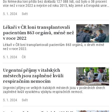
Do Německa loni přišlo bez dokladů 127 088 lidí, což bylo o 38 procent
více než v roce 2022 a nejvíce od roku 2015, kdy země a Evropská unie
čelily migrační krizi.
5. 1. 2024
Svět
Lékaři v ČR loni transplantovali
pacientům 863 orgánů, méně než
v roce 2022
Lékaři v ČR loni transplantovali pacientům 863 orgánů, o devět méně
než v roce 2022.
5. 1. 2024
ČR
Urgentní příjmy v italských
městech jsou zaplněné kvůli
respiračním nemocím
Urgentní příjmy ve velkých italských městech jsou v posledních dnech
zaplněné kvůli vysokému výskytu respiračních nemocí.
5. 1. 2024
Svět