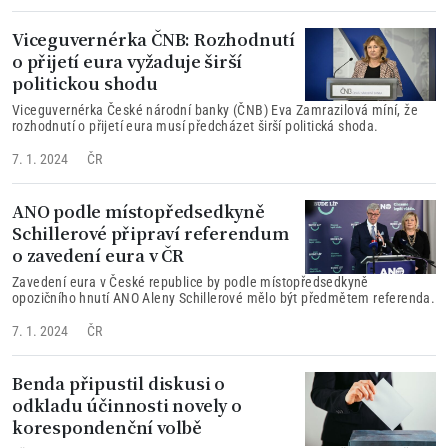
Viceguvernérka ČNB: Rozhodnutí
o přijetí eura vyžaduje širší
politickou shodu
Viceguvernérka České národní banky (ČNB) Eva Zamrazilová míní, že
rozhodnutí o přijetí eura musí předcházet širší politická shoda.
7. 1. 2024
ČR
ANO podle místopředsedkyně
Schillerové připraví referendum
o zavedení eura v ČR
Zavedení eura v České republice by podle místopředsedkyně
opozičního hnutí ANO Aleny Schillerové mělo být předmětem referenda.
7. 1. 2024
ČR
Benda připustil diskusi o
odkladu účinnosti novely o
korespondenční volbě