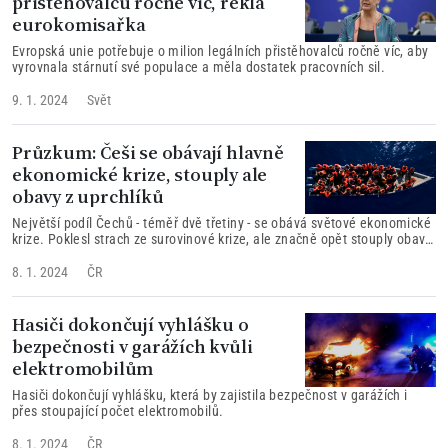
přistěhovalců ročně víc, řekla
eurokomisařka
Evropská unie potřebuje o milion legálních přistěhovalců ročně víc, aby
vyrovnala stárnutí své populace a měla dostatek pracovních sil.
9. 1. 2024
Svět
Průzkum: Češi se obávají hlavně
ekonomické krize, stouply ale
obavy z uprchlíků
Největší podíl Čechů - téměř dvě třetiny - se obává světové ekonomické
krize. Poklesl strach ze surovinové krize, ale značně opět stouply obavy
z uprchlíků
8. 1. 2024
ČR
Hasiči dokončují vyhlášku o
bezpečnosti v garážích kvůli
elektromobilům
Hasiči dokončují vyhlášku, která by zajistila bezpečnost v garážích i
přes stoupající počet elektromobilů.
8. 1. 2024
ČR