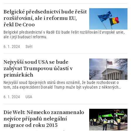
Belgické předsednictví bude řešit
rozšiřování, ale i reformu EU,
řekl De Croo
Belgické předsednictví v Radě EU bude řešit rozšiřování Evropské unie,
ale i její budoucí reformu.
6. 1. 2024
Svět
Nejvyšší soud USA se bude
zabývat Trumpovou účastí v
primárkách
Nejvyšší soud Spojených států dnes oznámil, že bude rozhodovat o
tom, zda exprezident Donald Trump muže být vyloučen z některých
letošních primárek před prezidentskými volbami.
6. 1. 2024
USA
Die Welt: Německo zaznamenalo
nejvíce případů nelegální
migrace od roku 2015