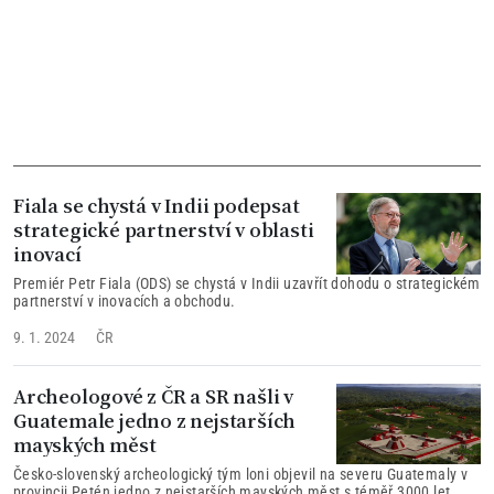
Fiala se chystá v Indii podepsat
strategické partnerství v oblasti
inovací
Premiér Petr Fiala (ODS) se chystá v Indii uzavřít dohodu o strategickém
partnerství v inovacích a obchodu.
9. 1. 2024
ČR
Archeologové z ČR a SR našli v
Guatemale jedno z nejstarších
mayských měst
Česko-slovenský archeologický tým loni objevil na severu Guatemaly v
provincii Petén jedno z nejstarších mayských měst s téměř 3000 let