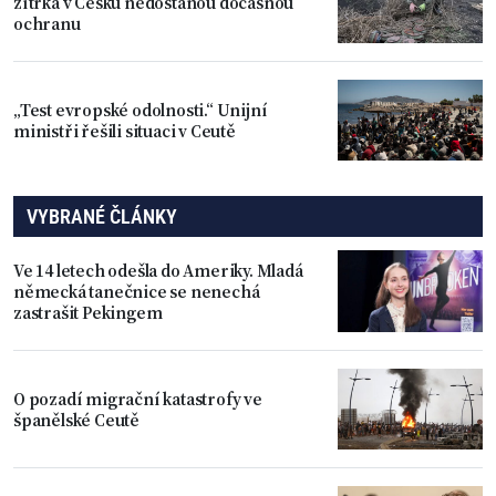
zítřka v Česku nedostanou dočasnou
ochranu
„Test evropské odolnosti.“ Unijní
ministři řešili situaci v Ceutě
VYBRANÉ ČLÁNKY
Ve 14 letech odešla do Ameriky. Mladá
německá tanečnice se nenechá
zastrašit Pekingem
O pozadí migrační katastrofy ve
španělské Ceutě