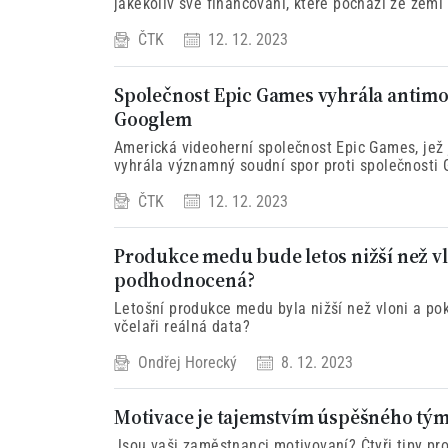
jakékoliv své financování, které pochází ze zemí
ČTK
12. 12. 2023
Společnost Epic Games vyhrála antimo
Googlem
Americká videoherní společnost Epic Games, jež j
vyhrála významný soudní spor proti společnosti 
ČTK
12. 12. 2023
Produkce medu bude letos nižší než vl
podhodnocená?
Letošní produkce medu byla nižší než vloni a pokl
včelaři reálná data?
Ondřej Horecký
8. 12. 2023
Motivace je tajemstvím úspěšného tý
Jsou vaši zaměstnanci motivovaní? Čtyři tipy pr