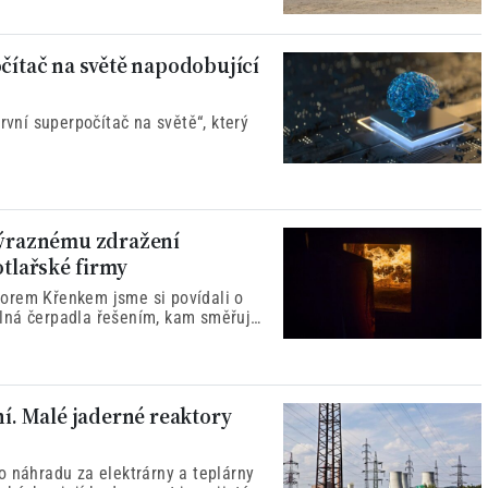
očítač na světě napodobující
rvní superpočítač na světě“, který
 výraznému zdražení
otlařské firmy
orem Křenkem jsme si povídali o
lná čerpadla řešením, kam směřuje
 cena elektřiny.
ní. Malé jaderné reaktory
o náhradu za elektrárny a teplárny