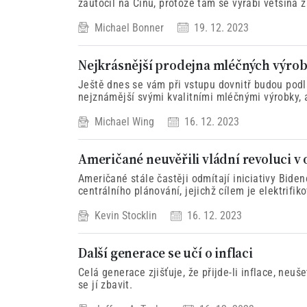
zaútočil na Čínu, protože tam se vyrábí většina 
Michael Bonner
19. 12. 2023
Nejkrásnější prodejna mléčných výrob
Ještě dnes se vám při vstupu dovnitř budou pod
nejznámější svými kvalitními mléčnými výrobky, 
vyzdobený barevnými obklady stěn a stropů v nov
Michael Wing
16. 12. 2023
firma Villeroy & Boch.
Američané neuvěřili vládní revoluci v 
Američané stále častěji odmítají iniciativy Biden
centrálního plánování, jejichž cílem je elektrif
a zároveň transformovat naši elektrickou síť na v
Kevin Stocklin
16. 12. 2023
Další generace se učí o inflaci
Celá generace zjišťuje, že přijde-li inflace, neuš
se jí zbavit.