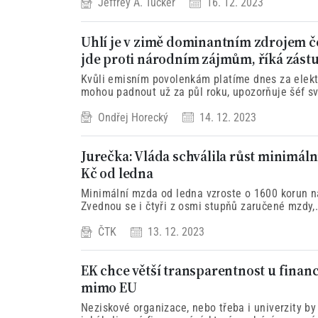
Jeffrey A. Tucker
16. 12. 2023
Uhlí je v zimě dominantním zdrojem če
jde proti národním zájmům, říká zás
Kvůli emisním povolenkám platíme dnes za elektř
mohou padnout už za půl roku, upozorňuje šéf 
průmyslu.
Ondřej Horecký
14. 12. 2023
Jurečka: Vláda schválila růst minimáln
Kč od ledna
Minimální mzda od ledna vzroste o 1600 korun na
Zvednou se i čtyři z osmi stupňů zaručené mzdy,
ČTK
13. 12. 2023
EK chce větší transparentnost u finan
mimo EU
Neziskové organizace, nebo třeba i univerzity b