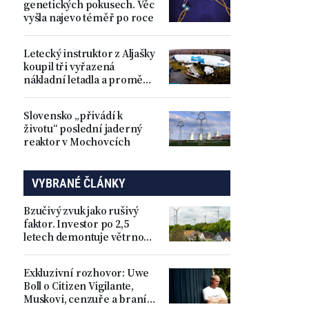
genetických pokusech. Věc
vyšla najevo téměř po roce
Letecký instruktor z Aljašky
koupil tři vyřazená
nákladní letadla a proměnil
je v luxusní ubytování.
Podívejte se dovnitř
Slovensko „přivádí k
životu“ poslední jaderný
reaktor v Mochovcích
VYBRANÉ ČLÁNKY
Bzučivý zvuk jako rušivý
faktor. Investor po 2,5
letech demontuje větrnou
elektrárnu
Exkluzivní rozhovor: Uwe
Boll o Citizen Vigilante,
Muskovi, cenzuře a braní