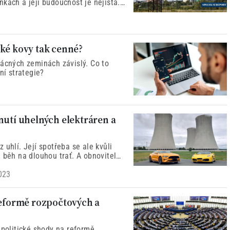
vby, nestihnou nahradit uhlí do
ké kovy tak cenné?
zácných zeminách závislý. Co to
ní strategie?
nutí uhelných elektráren a
 uhlí. Její spotřeba se ale kvůli
 běh na dlouhou trať. A obnovitelné
023
reformě rozpočtových a
 politické shody na reformě