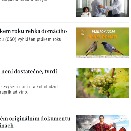
tákem roku rehka domácího
ckou (ČSO) vyhlášen ptákem roku
 není dostatečné, tvrdí
e zvýšení daní u alkoholických
například víno.
novém originálním dokumentu
činách