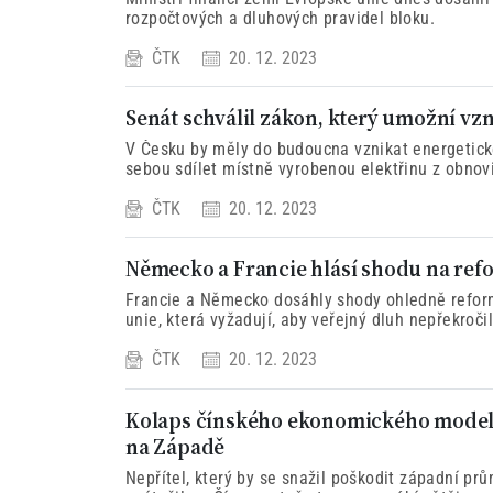
rozpočtových a dluhových pravidel bloku.
ČTK
20. 12. 2023
Senát schválil zákon, který umožní vz
V Česku by měly do budoucna vznikat energetick
sebou sdílet místně vyrobenou elektřinu z obnov
distribuční sítě.
ČTK
20. 12. 2023
Německo a Francie hlásí shodu na refo
Francie a Německo dosáhly shody ohledně reform
unie, která vyžadují, aby veřejný dluh nepřekroči
ČTK
20. 12. 2023
Kolaps čínského ekonomického modelu
na Západě
Nepřítel, který by se snažil poškodit západní prů