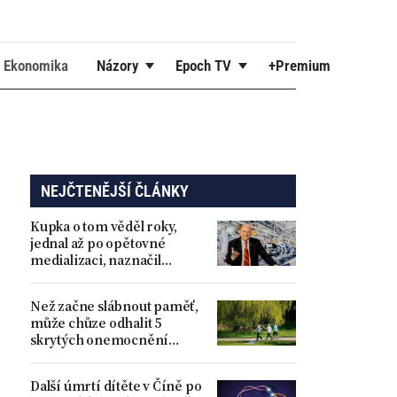
Ekonomika
Názory
Epoch TV
+Premium
NEJČTENĚJŠÍ ČLÁNKY
Kupka o tom věděl roky,
jednal až po opětovné
medializaci, naznačil
Dvořák k vyloučení z ODS.
Nyní kandiduje sólo
Než začne slábnout paměť,
může chůze odhalit 5
skrytých onemocnění
mozku
Další úmrtí dítěte v Číně po