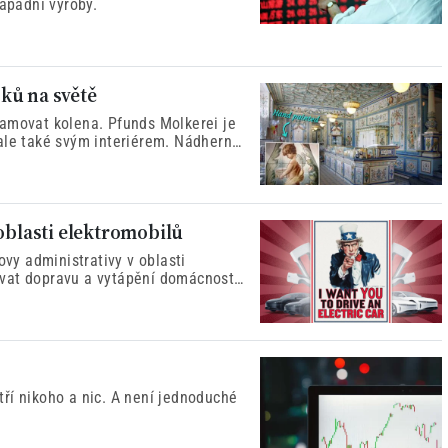
západní výroby.
ků na světě
lamovat kolena. Pfunds Molkerei je
ale také svým interiérem. Nádherně
orenesančním stylu, které vytvořila
oblasti elektromobilů
ovy administrativy v oblasti
ikovat dopravu a vytápění domácností
ětrnou a solární energii.
etří nikoho a nic. A není jednoduché