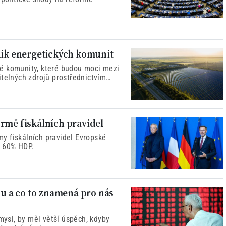
nik energetických komunit
é komunity, které budou moci mezi
itelných zdrojů prostřednictvím
rmě fiskálních pravidel
y fiskálních pravidel Evropské
l 60% HDP.
 a co to znamená pro nás
mysl, by měl větší úspěch, kdyby