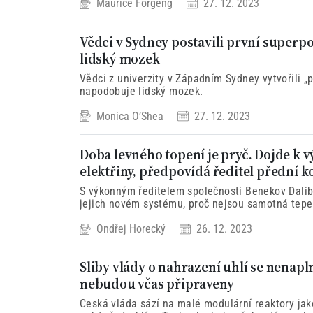
Maurice Forgeng
27. 12. 2023
Vědci v Sydney postavili první superp
lidský mozek
Vědci z univerzity v Západním Sydney vytvořili „p
napodobuje lidský mozek.
Monica O’Shea
27. 12. 2023
Doba levného topení je pryč. Dojde k
elektřiny, předpovídá ředitel přední k
S výkonným ředitelem společnosti Benekov Dalib
jejich novém systému, proč nejsou samotná tepe
budoucnost vytápění nebo proč se razantně zvýší
Ondřej Horecký
26. 12. 2023
Sliby vlády o nahrazení uhlí se nenapl
nebudou včas připraveny
Česká vláda sází na malé modulární reaktory jak