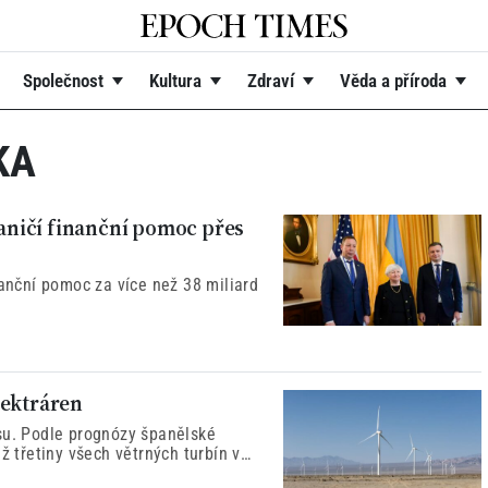
Společnost
Kultura
Zdraví
Věda a příroda
KA
raničí finanční pomoc přes
nanční pomoc za více než 38 miliard
lektráren
su. Podle prognózy španělské
ž třetiny všech větrných turbín v