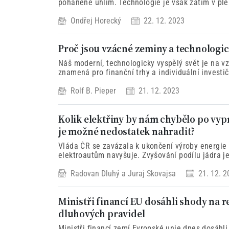
poháněné uhlím. Technologie je však zatím v plenkách a její budoucnost je nejistá. I
kdyby se projekty dostaly do fáze výroby a výsta
Ondřej Horecký
22. 12. 2023
slibovaného termínu v roce 2033.
Proč jsou vzácné zeminy a technologic
Náš moderní, technologicky vyspělý svět je na v
znamená pro finanční trhy a individuální investič
Rolf B. Pieper
21. 12. 2023
Kolik elektřiny by nám chybělo po vyp
je možné nedostatek nahradit?
Vláda ČR se zavázala k ukončení výroby energie z
elektroautům navyšuje. Zvyšování podílu jádra je
zdroje rostou pomalu...
Radovan Dluhý
a
Juraj Skovajsa
21. 12. 2
Ministři financí EU dosáhli shody na 
dluhových pravidel
Ministři financí zemí Evropské unie dnes dosáhli