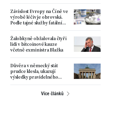
spravedlnosti do vlastních
rukou
Závislost Evropy na Číně ve
výrobě léčiv je obrovská.
Podle tajné služby fatální
strategická chyba
Žalobkyně obžalovala čtyři
lidi v bitcoinové kauze
včetně exministra Blažka
Důvěra v německý stát
prudce klesla, ukazují
výsledky pravidelného
průzkumu
Více článků