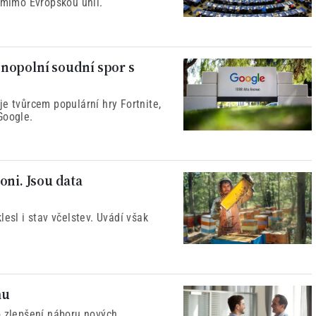
 mimo Evropskou unii.
nopolní soudní spor s
e tvůrcem populární hry Fortnite,
Google.
oni. Jsou data
esl i stav včelstev. Uvádí však
mu
o zlepšení náboru nových