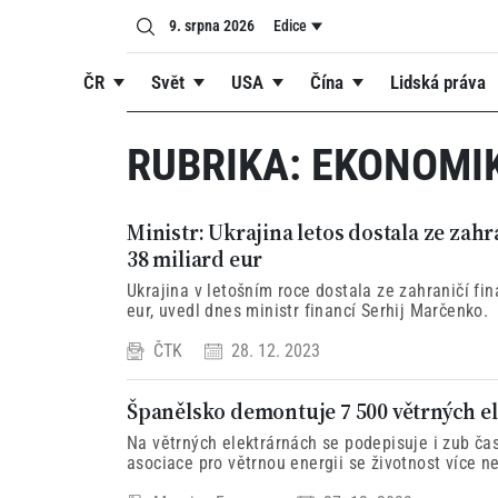
9. srpna 2026
Edice
ČR
Svět
USA
Čína
Lidská práva
RUBRIKA:
EKONOMI
Ministr: Ukrajina letos dostala ze zah
38 miliard eur
Ukrajina v letošním roce dostala ze zahraničí fi
eur, uvedl dnes ministr financí Serhij Marčenko.
ČTK
28. 12. 2023
Španělsko demontuje 7 500 větrných e
Na větrných elektrárnách se podepisuje i zub ča
asociace pro větrnou energii se životnost více ne
provozu blíží ke konci. To způsobuje problémy.