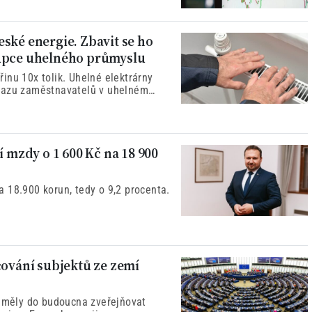
ské energie. Zbavit se ho
tupce uhelného průmyslu
inu 10x tolik. Uhelné elektrárny
svazu zaměstnavatelů v uhelném
í mzdy o 1 600 Kč na 18 900
 18.900 korun, tedy o 9,2 procenta.
.
cování subjektů ze zemí
y měly do budoucna zveřejňovat