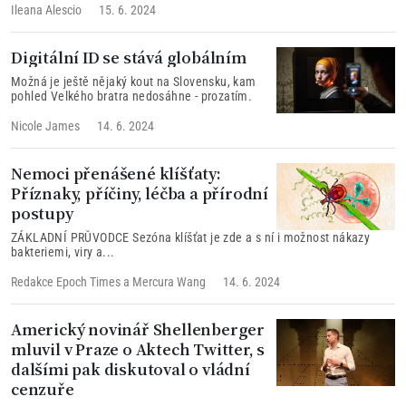
Ileana Alescio
15. 6. 2024
Digitální ID se stává globálním
Možná je ještě nějaký kout na Slovensku, kam
pohled Velkého bratra nedosáhne - prozatím.
Nicole James
14. 6. 2024
Nemoci přenášené klíšťaty:
Příznaky, příčiny, léčba a přírodní
postupy
ZÁKLADNÍ PRŮVODCE Sezóna klíšťat je zde a s ní i možnost nákazy
bakteriemi, viry a...
Redakce Epoch Times
a
Mercura Wang
14. 6. 2024
Americký novinář Shellenberger
mluvil v Praze o Aktech Twitter, s
dalšími pak diskutoval o vládní
cenzuře