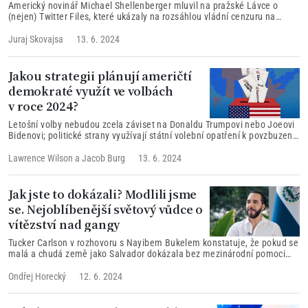
Americký novinář Michael Shellenberger mluvil na pražské Lávce o
(nejen) Twitter Files, které ukázaly na rozsáhlou vládní cenzuru na
sociálních sítích provozovaných soukromými společnostmi.
Juraj Skovajsa
13. 6. 2024
Jakou strategii plánují američtí
demokraté využít ve volbách
v roce 2024?
Letošní volby nebudou zcela záviset na Donaldu Trumpovi nebo Joeovi
Bidenovi; politické strany využívají státní volební opatření k povzbuzení
volební účasti.
Lawrence Wilson
a
Jacob Burg
13. 6. 2024
Jak jste to dokázali? Modlili jsme
se. Nejoblíbenější světový vůdce o
vítězství nad gangy
Tucker Carlson v rozhovoru s Nayibem Bukelem konstatuje, že pokud se
malá a chudá země jako Salvador dokázala bez mezinárodní pomoci
zbavit násilí a organizovaného zločinu, dokáže to i každý jiný stát.
Ondřej Horecký
12. 6. 2024