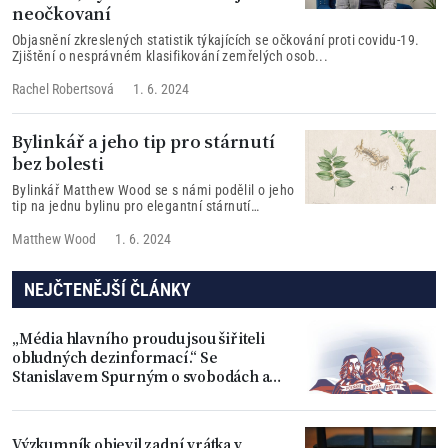
neočkovaní
Objasnění zkreslených statistik týkajících se očkování proti covidu-19.
Zjištění o nesprávném klasifikování zemřelých osob...
Rachel Robertsová
1. 6. 2024
Bylinkář a jeho tip pro stárnutí
bez bolesti
Bylinkář Matthew Wood se s námi podělil o jeho
tip na jednu bylinu pro elegantní stárnutí
svalové a kosterní soustavy.
Matthew Wood
1. 6. 2024
NEJČTENĚJŠÍ ČLÁNKY
„Média hlavního proudu jsou šiřiteli
obludných dezinformací.“ Se
Stanislavem Spurným o svobodách a
úpadku Západu
Výzkumník objevil zadní vrátka v