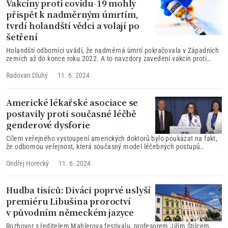
Vakcíny proti covidu-19 mohly
přispět k nadměrným úmrtím,
tvrdí holandští vědci a volají po
šetření
Holandští odborníci uvádí, že nadměrná úmrtí pokračovala v Západních
zemích až do konce roku 2022. A to navzdory zavedení vakcín proti
covidu-19 a všem druhům restriktivních opatření.
Radovan Dluhý
11. 6. 2024
Americké lékařské asociace se
postavily proti současné léčbě
genderové dysforie
Cílem veřejného vystoupení amerických doktorů bylo poukázat na fakt,
že odbornou veřejnost, která současný model léčebných postupů
genderové dysforie neuznává, netvoří jen pouhá hrstka kritiků, ale tisíce
lékařů a zdravotnických pracovníků.
Ondřej Horecký
11. 6. 2024
Hudba tisíců: Diváci poprvé uslyší
premiéru Libušina proroctví
v původním německém jazyce
Rozhovor s ředitelem Mahlerova festivalu, profesorem Jiřím Štilcem,