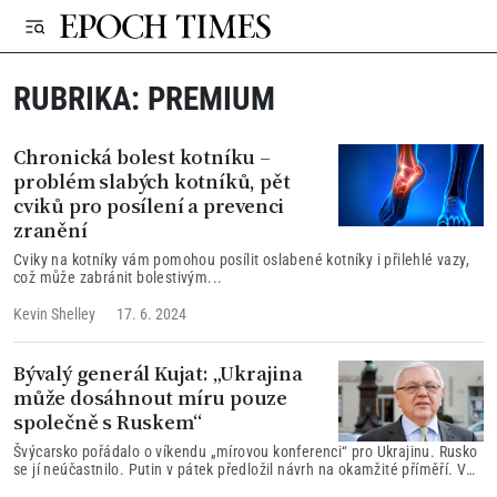
RUBRIKA:
PREMIUM
Chronická bolest kotníku –
problém slabých kotníků, pět
cviků pro posílení a prevenci
zranění
Cviky na kotníky vám pomohou posílit oslabené kotníky i přilehlé vazy,
což může zabránit bolestivým...
Kevin Shelley
17. 6. 2024
Bývalý generál Kujat: „Ukrajina
může dosáhnout míru pouze
společně s Ruskem“
Švýcarsko pořádalo o víkendu „mírovou konferenci“ pro Ukrajinu. Rusko
se jí neúčastnilo. Putin v pátek předložil návrh na okamžité příměří. V
rozhovoru pro Epoch Times vysvětluje generál ve výslužbě Harald Kujat,