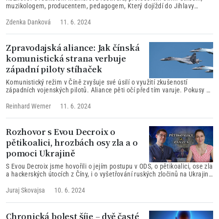
muzikologem, producentem, pedagogem, Který dojíždí do Jihlavy
pořádat festival již od roku 2002
Zdenka Danková
11. 6. 2024
Zpravodajská aliance: Jak čínská
komunistická strana verbuje
západní piloty stíhaček
Komunistický režim v Číně zvyšuje své úsilí o využití zkušeností
západních vojenských pilotů. Aliance pěti očí před tím varuje. Pokusy o
nábor veteránů často nejsou okamžitě rozpoznatelné. Důvodem k
obavám jsou také nejnovější čínská vývozní omezení.
Reinhard Werner
11. 6. 2024
Rozhovor s Evou Decroix o
pětikoalici, hrozbách osy zla a o
pomoci Ukrajině
S Evou Decroix jsme hovořili o jejím postupu v ODS, o pětikoalici, ose zla
a hackerských útocích z Číny, i o vyšetřování ruských zločinů na Ukrajině
a míře naší pomoci napadenému státu.
Juraj Skovajsa
10. 6. 2024
Chronická bolest šíje – dvě časté