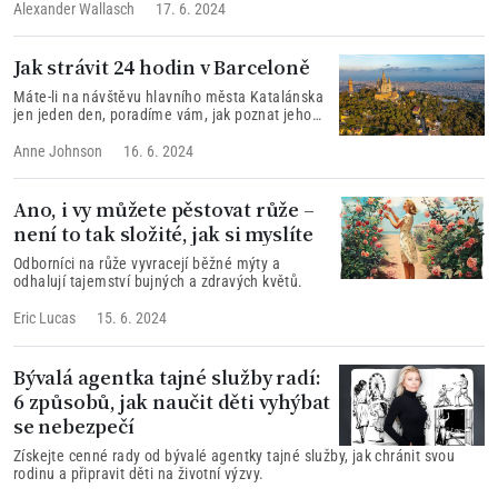
jakou má konference a Putinova nabídka na poslední chvíli vlastně
Alexander Wallasch
17. 6. 2024
cenu.
Jak strávit 24 hodin v Barceloně
Máte-li na návštěvu hlavního města Katalánska
jen jeden den, poradíme vám, jak poznat jeho
vynikající kuchyni, architektonické ikony a bujarý
pouliční život.
Anne Johnson
16. 6. 2024
Ano, i vy můžete pěstovat růže –
není to tak složité, jak si myslíte
Odborníci na růže vyvracejí běžné mýty a
odhalují tajemství bujných a zdravých květů.
Eric Lucas
15. 6. 2024
Bývalá agentka tajné služby radí:
6 způsobů, jak naučit děti vyhýbat
se nebezpečí
Získejte cenné rady od bývalé agentky tajné služby, jak chránit svou
rodinu a připravit děti na životní výzvy.