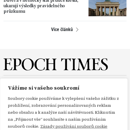
ukazují výsledky pravidelného
průzkumu
Více článků
O NÁS
REDAKCE
PŘEDPLATNÉ
PODPORA
Vážíme si vašeho soukromí
DARUJTE
KONTAKT
TISKOVÉ ZPRÁVY
GDPR
Soubory cookie používáme k vylepšení vašeho zážitku z
OBCHODNÍ PODMÍNKY
prohlížení, zobrazování personalizovaných reklam
nebo obsahu a k analýze naší návštěvnosti. Kliknutím
na „Přijmout vše“ souhlasíte s naším používáním
Copyright Epoch Times ČR © 2000-2026
souborů cookie.
Zásady používání souborů cookie