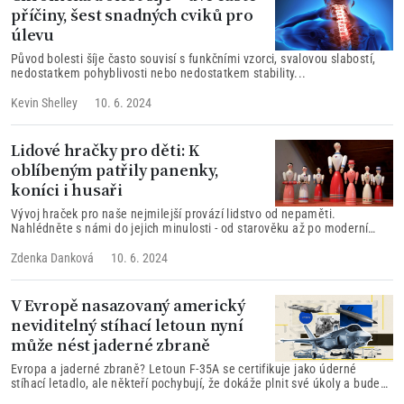
příčiny, šest snadných cviků pro
úlevu
Původ bolesti šíje často souvisí s funkčními vzorci, svalovou slabostí,
nedostatkem pohyblivosti nebo nedostatkem stability...
Kevin Shelley
10. 6. 2024
Lidové hračky pro děti: K
oblíbeným patřily panenky,
koníci i husaři
Vývoj hraček pro naše nejmilejší provází lidstvo od nepaměti.
Nahlédněte s námi do jejich minulosti - od starověku až po moderní
dobu - v rozhovoru s Ilonu Vojancovou.
Zdenka Danková
10. 6. 2024
V Evropě nasazovaný americký
neviditelný stíhací letoun nyní
může nést jaderné zbraně
Evropa a jaderné zbraně? Letoun F-35A se certifikuje jako úderné
stíhací letadlo, ale někteří pochybují, že dokáže plnit své úkoly a bude
spolehlivý.