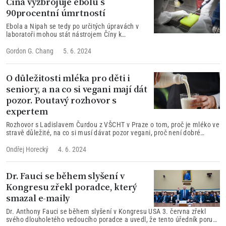
Čína vyzbrojuje ebolu s
90procentní úmrtností
Ebola a Nipah se tedy po určitých úpravách v
laboratoři mohou stát nástrojem Číny k
vyhlazení jakéhokoli obyvatelstva.
Gordon G. Chang
5. 6. 2024
O důležitosti mléka pro děti i
seniory, a na co si vegani mají dát
pozor. Poutavý rozhovor s
expertem
Rozhovor s Ladislavem Čurdou z VŠCHT v Praze o tom, proč je mléko ve
stravě důležité, na co si musí dávat pozor vegani, proč není dobré
dlouho skladovat trvanlivé mléko nebo jak se od revoluce zlepšila
kvalita mléčných produktů.
Ondřej Horecký
4. 6. 2024
Dr. Fauci se během slyšení v
Kongresu zřekl poradce, který
smazal e-maily
Dr. Anthony Fauci se během slyšení v Kongresu USA 3. června zřekl
svého dlouholetého vedoucího poradce a uvedl, že tento úředník porušil