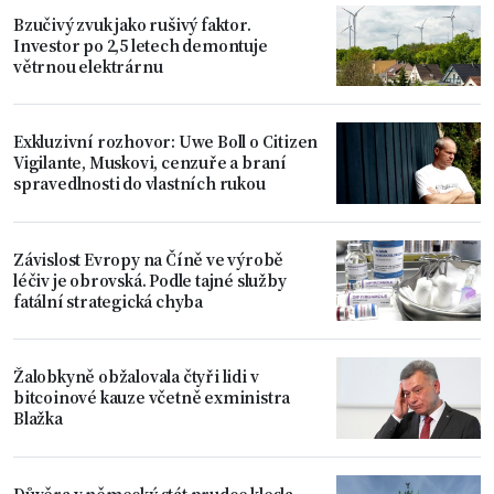
Bzučivý zvuk jako rušivý faktor.
Investor po 2,5 letech demontuje
větrnou elektrárnu
Exkluzivní rozhovor: Uwe Boll o Citizen
Vigilante, Muskovi, cenzuře a braní
spravedlnosti do vlastních rukou
Závislost Evropy na Číně ve výrobě
léčiv je obrovská. Podle tajné služby
fatální strategická chyba
Žalobkyně obžalovala čtyři lidi v
bitcoinové kauze včetně exministra
Blažka
Důvěra v německý stát prudce klesla,