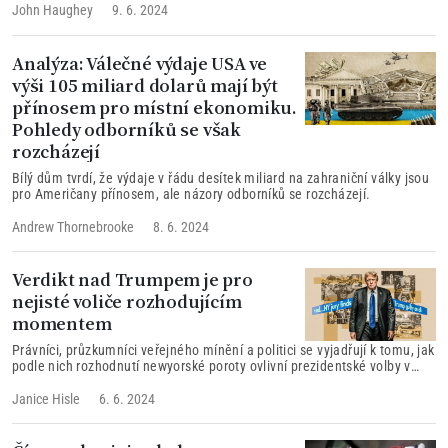
John Haughey
9. 6. 2024
Analýza: Válečné výdaje USA ve
výši 105 miliard dolarů mají být
přínosem pro místní ekonomiku.
Pohledy odborníků se však
rozcházejí
Bílý dům tvrdí, že výdaje v řádu desítek miliard na zahraniční války jsou
pro Američany přínosem, ale názory odborníků se rozcházejí.
Andrew Thornebrooke
8. 6. 2024
Verdikt nad Trumpem je pro
nejisté voliče rozhodujícím
momentem
Právníci, průzkumníci veřejného mínění a politici se vyjadřují k tomu, jak
podle nich rozhodnutí newyorské poroty ovlivní prezidentské volby v
roce 2024.
Janice Hisle
6. 6. 2024