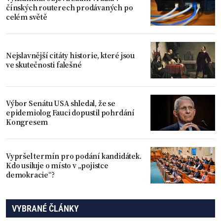
čínských routerech prodávaných po
celém světě
Nejslavnější citáty historie, které jsou
ve skutečnosti falešné
Výbor Senátu USA shledal, že se
epidemiolog Fauci dopustil pohrdání
Kongresem
Vypršel termín pro podání kandidátek.
Kdo usiluje o místo v „pojistce
demokracie“?
VYBRANÉ ČLÁNKY