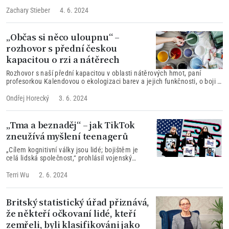
federální pravidla tím, že používal osobní e-mail pro služební účely a
upravil tiskovou zprávu příjemce vládního grantu.
Zachary Stieber
4. 6. 2024
„Občas si něco uloupnu“ –
rozhovor s přední českou
kapacitou o rzi a nátěrech
Rozhovor s naší přední kapacitou v oblasti nátěrových hmot, paní
profesorkou Kalendovou o ekologizaci barev a jejich funkčnosti, o boji s
korozí, o trvanlivosti fasádních barev, ale i o tom, jak se lakuje
čokoláda.
Ondřej Horecký
3. 6. 2024
„Tma a beznaděj“ – jak TikTok
zneužívá myšlení teenagerů
„Cílem kognitivní války jsou lidé; bojištěm je
celá lidská společnost,“ prohlásil vojenský
mluvčí čínské komunistické strany.
Terri Wu
2. 6. 2024
Britský statistický úřad přiznává,
že někteří očkovaní lidé, kteří
zemřeli, byli klasifikováni jako