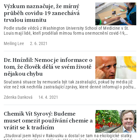
Výzkum naznačuje, že mírný
průběh covidu-19 zanechává
trvalou imunitu
Podle studie vědců z Washington University School of Medicine v St.
Louis mají lidé, kteří prodělali mírnou formu onemocnění covid-19,
dlouhodobou ochranu díky vytvořeným protilátkám.
Meiling Lee
2. 6. 2021
Dr. Hnízdil: Nemoc je informace o
tom, že člověk dělá ve svém životě
nějakou chybu
Současná situace by nemusela být tak zastrašující, pokud by média již
více než rok nechrlila zastrašující zprávy, které denně informují o počtu
nakažených, o počtu úmrtí. Do podvědomí lidem pak přechází stres,
strach, deprese. Ty pak způsobí, že lidé snadněji onemocní, a pak
Zdenka Danková
14. 4. 2021
máme plné JIP, chápe Hnízdil.
Chemik Vít Syrový: Budeme
muset omezit používání chemie a
vrátit se k tradicím
„Studoval jsem kdysi v Rakousku a dostal se tam na ekologické statky.