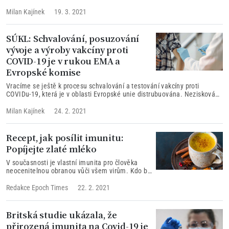
BioNTech. Podporuje vakcína Comirnaty imunitu člověka, což zapříčiní
výrobu protilátek a tělo tak virus zabije nebo vakcína přeprogramuje
Milan Kajínek
19. 3. 2021
DNA člověka tak, že je potom jeho tělo pouze „rezistentní“ (odolné) vůči
viru, ale člověk je nadále nositelem viru, který se v něm množí?
SÚKL: Schvalování, posuzování
vývoje a výroby vakcíny proti
COVID-19 je v rukou EMA a
Evropské komise
Vracíme se ještě k procesu schvalování a testování vakcíny proti
COVIDu-19, která je v oblasti Evropské unie distrubuována. Nezisková
organizace Habeas Corpus položila několik dotazů Státnímu ústavu pro
kontrolu léčiv (SÚKL) ohledně rozšiřované vakcíny. Odpovědi SÚKLu,
Milan Kajínek
24. 2. 2021
které mohou být pro řadu lidí zajímavé a informativní nabízíme níže.
Recept, jak posílit imunitu:
Popíjejte zlaté mléko
V současnosti je vlastní imunita pro člověka
neocenitelnou obranou vůči všem virům. Kdo by
rád svou obranu ještě více posílil, může si uvařit
„zlaté mléko“ a popíjet. Tuto variantu nápoje
Redakce Epoch Times
22. 2. 2021
doporučují freshbedynky.cz.
Britská studie ukázala, že
přirozená imunita na Covid-19 je