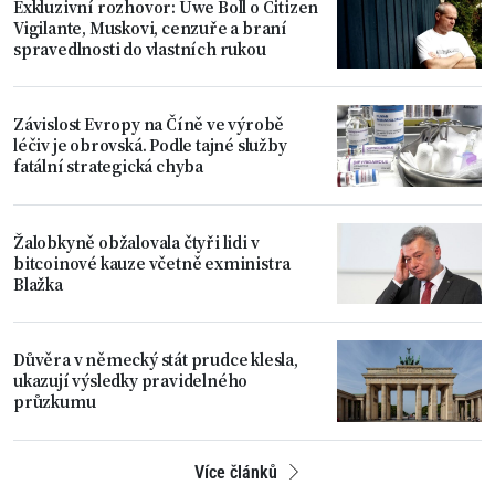
Exkluzivní rozhovor: Uwe Boll o Citizen
Vigilante, Muskovi, cenzuře a braní
spravedlnosti do vlastních rukou
Závislost Evropy na Číně ve výrobě
léčiv je obrovská. Podle tajné služby
fatální strategická chyba
Žalobkyně obžalovala čtyři lidi v
bitcoinové kauze včetně exministra
Blažka
Důvěra v německý stát prudce klesla,
ukazují výsledky pravidelného
průzkumu
Více článků