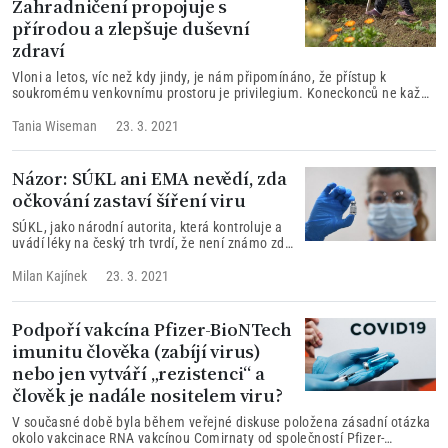
Zahradničení propojuje s
přírodou a zlepšuje duševní
zdraví
Vloni a letos, víc než kdy jindy, je nám připomínáno, že přístup k
soukromému venkovnímu prostoru je privilegium. Koneckonců ne každý
má doma zahrádku. Zato řada z nás tráví víc času v přírodě, kde cítíme
větší spojení se stromy, rostlinami a vůbec světem přírody.
Tania Wiseman
23. 3. 2021
Názor: SÚKL ani EMA nevědí, zda
očkování zastaví šíření viru
SÚKL, jako národní autorita, která kontroluje a
uvádí léky na český trh tvrdí, že není známo zda
vakcína Comirnaty od společností Pfizer-
BioNTech zabrání šíření viru, ani jak dlouho
Milan Kajínek
23. 3. 2021
bude účinkovat. To samé uvádí Evropská léková
agentura (EMA) na svých stránkách. Na základě
čeho někdo tvrdí, že vakcína je řešením pro
Podpoří vakcína Pfizer-BioNTech
ukončení šíření epidemie?
imunitu člověka (zabíjí virus)
nebo jen vytváří „rezistenci“ a
člověk je nadále nositelem viru?
V současné době byla během veřejné diskuse položena zásadní otázka
okolo vakcinace RNA vakcínou Comirnaty od společností Pfizer-