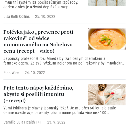
Imunitní systém lze posílit různými způsoby.
Jeden z nich je užívání doplňků stravy.
Přinášíme zde přehled těch, o nichž je známo,
že dokáží obranyschopnost organismu
Lisa Roth Collins
25. 10. 2022
stimulovat.
Polévka jako „prevence proti
rakovině“ od vědce
nominovaného na Nobelovu
cenu (recept + video)
Japonský profesor Hiroši Maeda byl zaníceným chemikem a
farmakologem. Za svůj výzkum nejenom na poli rakoviny byl mnohokrát
oceněn. Podle něj může tato jednoduchá zeleninová polévka působit
protirakovinově.
FoodWise
24. 10. 2022
Pijte tento nápoj každé ráno,
abyste si posílili imunitu
(+recept)
Yumi Ishihara je slavný japonský lékař. Je mu přes 60 let, ale stále
denně navštěvuje pacienty, píše a ročně pořádá více než 100
přednášek. O své tajemství života plného energie a dobrého zdraví se
podělil ve své knize Pročištěte své tělo. Jeho každodenní rutinou je
Camille Su
a
Health 1+1
23. 9. 2022
konkrétně ranní pití šálku speciálně připraveného čaje. Jak tento čaj