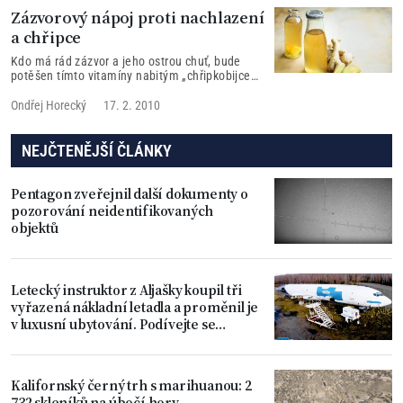
Zázvorový nápoj proti nachlazení
a chřipce
Kdo má rád zázvor a jeho ostrou chuť, bude
potěšen tímto vitamíny nabitým „chřipkobijcem",
který je zároveň i velmi lahodným a osvěžujícím
nápojem.
Ondřej Horecký
17. 2. 2010
NEJČTENĚJŠÍ ČLÁNKY
Pentagon zveřejnil další dokumenty o
pozorování neidentifikovaných
objektů
Letecký instruktor z Aljašky koupil tři
vyřazená nákladní letadla a proměnil je
v luxusní ubytování. Podívejte se
dovnitř
Kalifornský černý trh s marihuanou: 2
732 skleníků na úbočí hory,