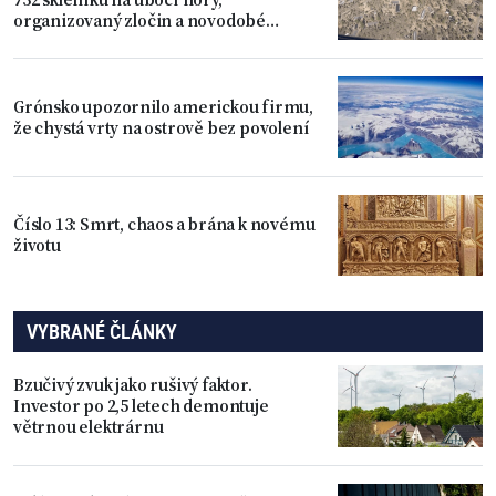
organizovaný zločin a novodobé
otroctví
Grónsko upozornilo americkou firmu,
že chystá vrty na ostrově bez povolení
Číslo 13: Smrt, chaos a brána k novému
životu
VYBRANÉ ČLÁNKY
Bzučivý zvuk jako rušivý faktor.
Investor po 2,5 letech demontuje
větrnou elektrárnu