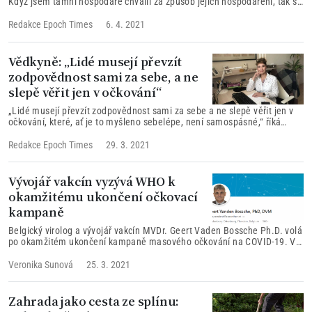
Když jsem tamní hospodáře chválil za způsob jejich hospodaření, tak se
divili a říkali, že nedělají nic zvláštního, že to je přece úplně normální
způsob hospodaření, protože takto se choval jejich tatínek, dědeček a
Redakce Epoch Times
6. 4. 2021
další předci,“ vzpomíná chemik.
Vědkyně: „Lidé musejí převzít
zodpovědnost sami za sebe, a ne
slepě věřit jen v očkování“
„Lidé musejí převzít zodpovědnost sami za sebe a ne slepě věřit jen v
očkování, které, ať je to myšleno sebelépe, není samospásné,“ říká
vědkyně Irena Koutná, v rozhovoru proSeznam zprávy. Docentka Koutná
již více než rok vede brněnský tým vědců v laboratořích Centra
Redakce Epoch Times
29. 3. 2021
buněčného a tkáňového inženýrství Fakultní nemocnice u sv. Anny a
Lékařské fakulty Masarykovy univerzity.
Vývojář vakcín vyzývá WHO k
okamžitému ukončení očkovací
kampaně
Belgický virolog a vývojář vakcín MVDr. Geert Vaden Bossche Ph.D. volá
po okamžitém ukončení kampaně masového očkování na COVID-19. V
otevřeném dopise adresovaném Světové zdravotnické organizaci
(WHO) a světovým lídrům varuje, že probíhající očkovací kampaň
Veronika Sunová
25. 3. 2021
povede k vytváření nebezpečnějších mutací a že je „největší a
nejtragičtější chybou, která byla učiněna obecně v historii veřejného
zdraví a konkrétně na poli imunizace“.
Zahrada jako cesta ze splínu: