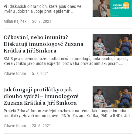
Při diskusích o hranicích, které jsou dnes ve
jménu „dobra“ a „boje proti epidemii“
překračovány, se otevírají zajímavá témata z
oblastí bioetiky, práva nebo psychologie.
Milan Kajínek
20. 7. 2021
Očkování, nebo imunita?
Diskutují imunologové Zuzana
Krátká a Jiří Šinkora
SMIS je asi první sdružení odborníků - imunologů, mikrobiologů apod.,
které vzniklo jako určitá expertní protiváha provládním skupinám.
Rozjeli neskutečnou akci - vyšetření protilátek proti covid-19 u našich
dětí.
Zdravé fórum
5. 7. 2021
Jak fungují protilátky a jak
dlouho vydrží – imunologové
Zuzana Krátká a Jiří Šinkora
Projekt Zdravé fórum zveřejnil rozhovor na téma Jak funguje imunita a
protilátky. Hovoří imunologové - RNDr. Zuzana Krátká, PhD. a RNDr. Jiří
Šinkora, PhD.
Zdravé fórum
23. 6. 2021