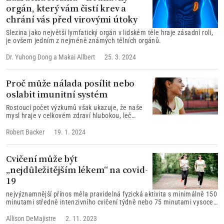
orgán, který vám čistí krev a
chrání vás před virovými útoky
Slezina jako největší lymfatický orgán v lidském těle hraje zásadní roli,
je ovšem jedním z nejméně známých tělních orgánů.
Dr. Yuhong Dong
a
Makai Allbert
25. 3. 2024
Proč může nálada posílit nebo
oslabit imunitní systém
Rostoucí počet výzkumů však ukazuje, že naše
mysl hraje v celkovém zdraví hlubokou, leč
přehlíženou roli. Myšlenky a pocity mohou
posílit fyzickou i duševní pohodu nebo naopak
Robert Backer
19. 1. 2024
narušit zdraví.
Cvičení může být
„nejdůležitějším lékem“ na covid-
19
nejvýznamnější přínos měla pravidelná fyzická aktivita s minimálně 150
minutami středně intenzivního cvičení týdně nebo 75 minutami vysoce
intenzivního cvičení týdně. Tyto činnosti snížily riziko nákazy o 11 až 22
%.
Allison DeMajistre
2. 11. 2023