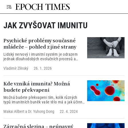
JAK ZVYŠOVAT IMUNITU
Psychické problémy současné
mládeže – pohled z jiné strany
Lidský nervový i imunitní systém je odrazem
jednak dlouhodobých evolučních procesů a
krátkodobých náhlých změn...
Vladimír Zlínský
26. 1. 2026
Kde vzniká imunita? Možná
budete překvapeni
Možná budete překvapeni tím, kolik různých
typů imunitních buněk vaše tělo má a jak účinně
navzájem spolupracují. Ještě zajímavější je, že
většina těchto imunitních buněk vzniká v kostní
Makai Allbert
a
Dr. Yuhong Dong
22. 4. 2024
dřeni…
Zázračná slezina – neúnavný