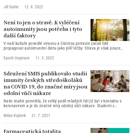
se, že vděčnost má na náš život mnoho
pozitivních účinků. Vděční lidé mohou mít lepší
Jill Suttie
12. 8. 2022
spánek, zdravější srdce a méně bolestí. Co se
ale děje v našem těle, když jsme vděční, a co
nám může pomoci být zdravější? Několik
Není to jen o stravě. K vyléčení
nedávných studií se to snažilo zjistit...
autoimunity jsou potřeba i tyto
další faktory
V naší kultuře posedlé stravou a čistotou potravin začali lidé
propagovat autoimunitní dietu jako pilíř léčby. Strava je však pouze
jedním dílkem autoimunitní skládačky. Musíte se starat i o své
emocionální zdraví a psychickou pohodu. Jak? Tady je několik rad.
Epoch Inspirace
11. 3. 2022
Sdružení SMIS publikovalo studii
imunity českých středoškoláků
na COVID-19, do značné míry jsou
odolní vůči nákaze
Naše studie potvrdila, že velký podíl mladých lidí již byl v kontaktu s
koronavirem a je do značné míry odolný vůči nákaze. Studenti s
protilátkami přispívají k navození „kolektivní imunity“. Z dostupných
publikací vyplývá, že u osob, které mají protilátky, je riziko reinfekcí po
Milan Kajínek
21. 7. 2021
dobu minimálně 6-7 měsíců velmi nízké. Pokud reinfekci mají, pak
probíhá bez příznaků a nebo jen s velmi mírnými projevy onemocnění.
Farmaceutická totalita