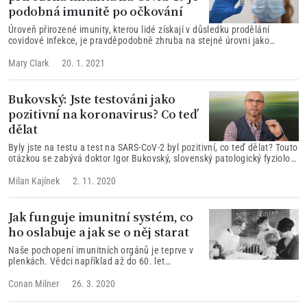
podobná imunitě po očkování
Úroveň přirozené imunity, kterou lidé získají v důsledku prodělání
covidové infekce, je pravděpodobně zhruba na stejné úrovni jako
imunita, kterou lidé získají díky očkování, uvádějí britští vědci v nově
vydané studii. Anglický zdravotní úřad Public Health England (PHE) 14.
Mary Clark
20. 1. 2021
ledna ve zprávě pro média uvedl, že provedl studii s názvem SIREN,
která proběhla na 20 787 zdravotnických pracovnících...
Bukovský: Jste testováni jako
pozitivní na koronavirus? Co teď
dělat
Byly jste na testu a test na SARS-CoV-2 byl pozitivní, co teď dělat? Touto
otázkou se zabývá doktor Igor Bukovský, slovenský patologický fyziolog,
který získal více než 100 tisíc diváků pro svůj YouTubový kanál, kde
reaguje na současné události a sdílí zkušenosti z oblasti zdraví,
Milan Kajínek
2. 11. 2020
udržování dobré kondice, posilování imunity, hubnutí a podobně.
Jak funguje imunitní systém, co
ho oslabuje a jak se o něj starat
Naše pochopení imunitních orgánů je teprve v
plenkách. Vědci například až do 60. let
minulého století netušili, k čemu brzlík slouží.
Teprve nedávné výzkumy objevily, k čemu jsou
Conan Milner
26. 3. 2020
dva malé lymfatické orgány nacházející se za
ústy a nosem.