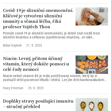
Covid-19 je slizniční onemocnění.
Klíčové je vytvoření slizniční
imunity a včasná léčba, říká
profesor Vojtěch Thon
Protože covid-19 je slizniční onemocnění, je dobré znát rozdíl mezi
slizniční imunitou a celkovou (systémovou) imunitou. Je také
rozhodující vědět, že vakcinací do svalu nelze vytvořit slizniční imunitu.
Kloktáním „jodovaným povidonem“ lze významně zredukovat virovou
Milan Kajínek
21. 9. 2023
nálož na sliznici.
Niacin: Levný, přitom účinný
vitamín, který dokáže pomoci u
celé řady nemocí
Niacin neboli vitamin B3 je málo protěžovaný vitamin, který by si
zasloužil větší pozornost lékařů i vědců. Lze jím léčit kardiovaskulární
onemocnění, alkoholismus, AIDS, covid-19 a další zdravotní problémy.
Huey Freeman
25. 8. 2023
Doplňky stravy posilující imunitu
– stručný přehled