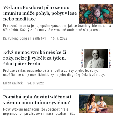
připravit a jaké jsou jeho účinky neleznete v článku...
Výzkum: Posilovat přirozenou
imunitu může pohyb, pobyt v lese
nebo meditace
Přirozená imunita je nejlepším způsobem, jak se bránit rychlé mutaci a
šíření virů. Každý z nás má v těle vrozené antivirové síly, jakési
speciální jednotky Navy Seal, které působí jako náš přirozený obranný
systém.
Dr. Yuhong Dong
a
Health 1+1
16. 9. 2022
Když nemoc vzniká měsíce či
roky, nelze ji vyléčit za týden,
říkal páter Ferda
Protože věhlas sušického pátera rostl a zprávy o jeho léčebných
úspěších se šířily mezi lidmi, brzy na jeho diagnózy čekaly zástupy
pacientů. Proto časem vypracoval univerzální léčebnou, očistnou kůru,
kterou měl absolvovat každý pacient, který se chtěl u něho léčit...
Milan Kajínek
24. 8. 2022
Pomáhá uplatňování vděčnosti
vašemu imunitnímu systému?
Nový výzkum naznačuje, že vděčnost hraje
nepřímou roli při zlepšování našeho zdraví. Zdá