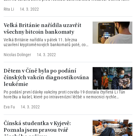
při návštěvě cvičících armádních záložníků na střelnici Nanshipu u
hlavního města Tchaj-pej. Odkazovala přitom na probíhající válku na
Rita Li
14. 3. 2022
Ukrajině.
Velká Británie nařídila uzavřít
všechny bitcoin bankomaty
Velká Británie nařídila v pátek 11. března
uzavření kryptoměnových bankomatů poté, co
finanční regulátoři prohlásili tato zařízení za
nelegální.
Nicolas Dolinger
14. 3. 2022
Dětem v Číně byla po podání
čínských vakcín diagnostikována
leukémie
Po podání první dávky vakcíny proti covidu-19 dostala čtyřletá Li Ťün
horečku a kašel, které po intravenózní léčbě v nemocnici rychle
ustoupily. Po druhé injekci však její otec poznal, že něco není v
pořádku...
Eva Fu
14. 3. 2022
Čínská studentka v Kyjevě:
Poznala jsem pravou tvář