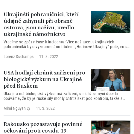
Ukrajinští pohraničníci, kteří
údajně zahynuli při obraně
ostrova, jsou naživu, uvedlo
ukrajinské námořnictvo
Vracíme se zpět v čase k incidentu: Více než tucet ukrajinských
pohraničníků bylo vyznamenáno titulem „Hrdinové Ukrajiny“ poté, co se
předpokládalo, že zahynuli při obraně malého ostrova v Černém moři
před ruským bombovým útokem. Podle ukrajinského námořnictva jsou
Lorenz Duchamps
11. 3. 2022
pohraničníci stále naživu...
USA hodlají chránit zařízení pro
biologický výzkum na Ukrajině
před Ruskem
Ukrajina má biologická výzkumná zařízení, u nichž se nyní docela
obáváme, že by je ruské síly mohly chtít získat pod kontrolu, takže s
Ukrajinci pracujeme na tom, jak zabránit, aby se jakýkoli z těchto
výzkumných materiálů dostal do rukou ruských sil, řekla náměstkyně.
Mimi Nguyen Ly
11. 3. 2022
Rakousko pozastavuje povinné
očkování proti covidu-19.