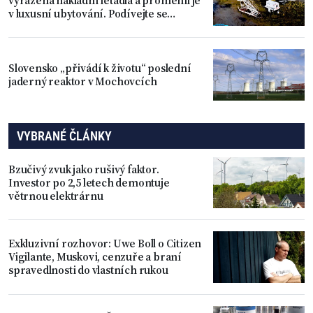
vyřazená nákladní letadla a proměnil je
v luxusní ubytování. Podívejte se
dovnitř
Slovensko „přivádí k životu“ poslední
jaderný reaktor v Mochovcích
VYBRANÉ ČLÁNKY
Bzučivý zvuk jako rušivý faktor.
Investor po 2,5 letech demontuje
větrnou elektrárnu
Exkluzivní rozhovor: Uwe Boll o Citizen
Vigilante, Muskovi, cenzuře a braní
spravedlnosti do vlastních rukou