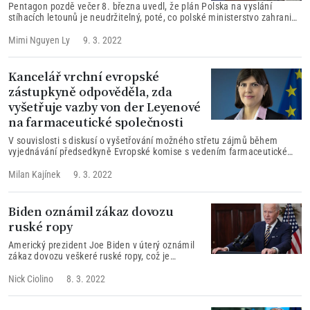
Pentagon pozdě večer 8. března uvedl, že plán Polska na vyslání
stíhacích letounů je neudržitelný, poté, co polské ministerstvo zahraničí
oznámilo, že rozmístí stíhačky MiG-29 na letecké základně amerického
letectva Ramstein v Německu „a dá je k dispozici vládě Spojených států
Mimi Nguyen Ly
9. 3. 2022
amerických“.
Kancelář vrchní evropské
zástupkyně odpověděla, zda
vyšetřuje vazby von der Leyenové
na farmaceutické společnosti
V souvislosti s diskusí o vyšetřování možného střetu zájmů během
vyjednávání předsedkyně Evropské komise s vedením farmaceutické
společnosti Pfizer, redakce požádala o vyjádření kancelář vrchní
evropské zástupkyně. Tisková mluvčí úřadu Lidija Globokarová
Milan Kajínek
9. 3. 2022
odpověděla, že...
Biden oznámil zákaz dovozu
ruské ropy
Americký prezident Joe Biden v úterý oznámil
zákaz dovozu veškeré ruské ropy, což je
nejnovější krok Spojených států, který má
izolovat ruskou ekonomiku v reakci na invazi na
Nick Ciolino
8. 3. 2022
Ukrajinu.