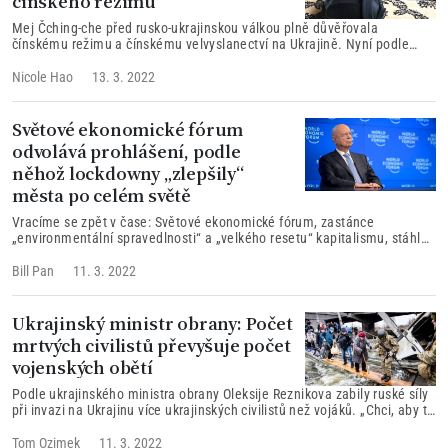
čínského režimu
Mej Čching-che před rusko-ukrajinskou válkou plně důvěřovala
čínskému režimu a čínskému velvyslanectví na Ukrajině. Nyní podle
svých slov vidí, jak režim lže čínskému lidu, zatímco jeho velvyslanectví
v Kyjevě podvádí čínské studenty, včetně jí samotné...
Nicole Hao
13. 3. 2022
Světové ekonomické fórum
odvolává prohlášení, podle
něhož lockdowny „zlepšily“
města po celém světě
Vracíme se zpět v čase: Světové ekonomické fórum, zastánce
„environmentální spravedlnosti“ a „velkého resetu“ kapitalismu, stáhlo
v únoru 2021 z Twitteru příspěvek uvádějící, že takzvané lockdowny
nebo-li státy uvalená nařízení a omezení během pandemie koronaviru
Bill Pan
11. 3. 2022
„poklidně zlepšují města“ po celém světě.
Ukrajinský ministr obrany: Počet
mrtvých civilistů převyšuje počet
vojenských obětí
Podle ukrajinského ministra obrany Oleksije Reznikova zabily ruské síly
při invazi na Ukrajinu více ukrajinských civilistů než vojáků. „Chci, aby to
bylo slyšet nejen v Kyjevě, ale po celém světě,“ řekl Reznikov, aniž by
uvedl další podrobnosti.
Tom Ozimek
11. 3. 2022