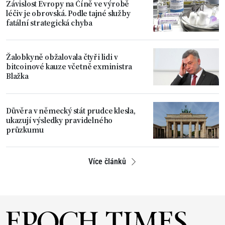
Závislost Evropy na Číně ve výrobě
léčiv je obrovská. Podle tajné služby
fatální strategická chyba
Žalobkyně obžalovala čtyři lidi v
bitcoinové kauze včetně exministra
Blažka
Důvěra v německý stát prudce klesla,
ukazují výsledky pravidelného
průzkumu
Více článků