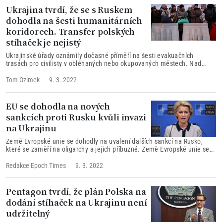
Ukrajina tvrdí, že se s Ruskem
dohodla na šesti humanitárních
koridorech. Transfer polských
stíhaček je nejistý
Ukrajinské úřady oznámily dočasné příměří na šesti evakuačních
trasách pro civilisty v obléhaných nebo okupovaných městech. Nad
tímto ujednáním nicméně visí oblak nejistoty, protože předchozí snahy
o zajištění bezpečnosti humanitárních koridorů většinou selhaly a Rusko
Tom Ozimek
9. 3. 2022
a Ukrajina svalovaly vinu na sebe navzájem.
EU se dohodla na nových
sankcích proti Rusku kvůli invazi
na Ukrajinu
Země Evropské unie se dohodly na uvalení dalších sankcí na Rusko,
které se zaměří na oligarchy a jejich příbuzné. Země Evropské unie se
dohodly na uvalení dalších sankcí na Rusko, které se zaměří na
oligarchy a jejich příbuzné. Oznámila to Evropská komise.
Redakce Epoch Times
9. 3. 2022
Pentagon tvrdí, že plán Polska na
dodání stíhaček na Ukrajinu není
udržitelný