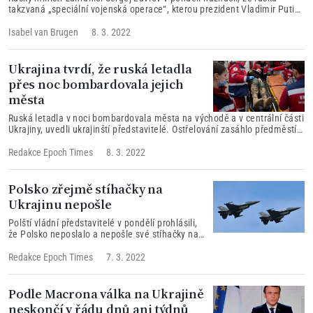
takzvaná „speciální vojenská operace“, kterou prezident Vladimir Putin
zahájil 24. února, má zabránit válce na Ukrajině...
Isabel van Brugen
8. 3. 2022
Ukrajina tvrdí, že ruská letadla
přes noc bombardovala jejich
města
Ruská letadla v noci bombardovala města na východě a v centrální části
Ukrajiny, uvedli ukrajinští představitelé. Ostřelování zasáhlo předměstí
hlavního města Kyjeva...
Redakce Epoch Times
8. 3. 2022
Polsko zřejmě stíhačky na
Ukrajinu nepošle
Polští vládní představitelé v pondělí prohlásili,
že Polsko neposlalo a nepošle své stíhačky na
Ukrajinu, aby podpořily obranu Ukrajiny proti
Rusku....
Redakce Epoch Times
7. 3. 2022
Podle Macrona válka na Ukrajině
neskončí v řádu dnů ani týdnů