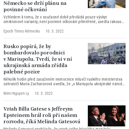
Německo se drží plánu na
povinné očkování
Vzhledem k tomu, že v současné době převládá pouze výskyt
omikronové varianty, není povinné očkování přiměřené, uvedla rakouská
ministryně pro ústavní záležitosti Karoline Edtstadlerová. Zásah do
základních práv by podle ní nebyl v tuto chvíli oprávněný. Bez ohledu na
Epoch Times Německo
10. 3. 2022
rozhodnutí rakouské vlády německý kancléř Olaf Scholz nadále trvá na
povinném očkování…
Rusko popírá, že by
bombardovalo porodnici
v Mariupolu. Tvrdí, že si v ní
ukrajinská armáda zřídila
palebné pozice
Několik hodin před zasažením nemocnice mluvčí ruského ministerstva
zahraničí Maria Zacharovová uvedla, že „v Mariupolu ukrajinské národní
prapory poté, co vyhnaly personál a pacienty z porodnice, v ní vytvořily
bojové pozice“. Náčelník doněcké oblastní vojenské správy Pavel
Mimi Nguyen Ly
10. 3. 2022
Kirilenko uvedl, že „v současné době je potvrzeno 17 zraněných a žen.
Co se týče dětí … nula potvrzených [zranění]. Pokud jde o oběti, počet
zůstává nulový.“
Vztah Billa Gatese s Jeffreym
Epsteinem hrál roli při našem
rozvodu, říká Melinda Gatesová
Melinda Gatesová prohlásila, že vztah jejího bývalého manžela,