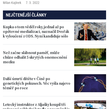
skutečnost, že soudy nejsou v současné době ochotny žalobu tohoto
Milan Kajínek
7. 3. 2022
formátu přijmout a opakovaně ji odmítají s odvoláním na údajné
„procesní chyby“...
NEJČTENĚJŠÍ ČLÁNKY
Kupka o tom věděl roky, jednal až po
opětovné medializaci, naznačil Dvořák
k vyloučení z ODS. Nyní kandiduje sólo
Než začne slábnout paměť, může
chůze odhalit 5 skrytých onemocnění
mozku
Další úmrtí dítěte v Číně po
genetických pokusech. Věc vyšla najevo
téměř po roce
Letecký instruktor z Aljašky koupil tři