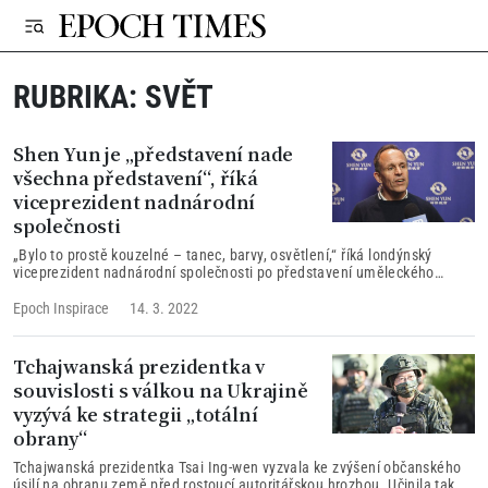
RUBRIKA:
SVĚT
Shen Yun je „představení nade
všechna představení“, říká
viceprezident nadnárodní
společnosti
„Bylo to prostě kouzelné – tanec, barvy, osvětlení,“ říká londýnský
viceprezident nadnárodní společnosti po představení uměleckého
souboru Shen Yun Performing Arts. „Je to prostě jedno z nejlepších
představení, které jsme kdy v divadle viděli, a příští rok přijdeme znovu.“
Epoch Inspirace
14. 3. 2022
Soubor byl založen čínskými umělci v New Yorku s cílem obnovovat
tradiční čínskou kulturu, která byla za vlády komunismu téměř
nenávratně zničena…
Tchajwanská prezidentka v
souvislosti s válkou na Ukrajině
vyzývá ke strategii „totální
obrany“
Tchajwanská prezidentka Tsai Ing-wen vyzvala ke zvýšení občanského
úsilí na obranu země před rostoucí autoritářskou hrozbou. Učinila tak