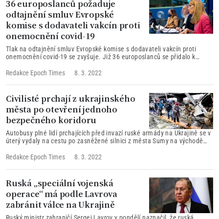
36 europoslanců požaduje
odtajnění smluv Evropské
komise s dodavateli vakcín proti
onemocnění covid-19
Tlak na odtajnění smluv Evropské komise s dodavateli vakcín proti
onemocnění covid-19 se zvyšuje. Již 36 europoslanců se přidalo k
iniciativě, která požaduje jejich odtajnění, říká německá europoslankyně
Christine Andersonová. „Dokonce ani europoslanci nemají možnost
Redakce Epoch Times
8. 3. 2022
zkontrolovat kompletní smlouvy,“ kritizovala…
Civilisté prchají z ukrajinského
města po otevření jednoho
bezpečného koridoru
Autobusy plné lidí prchajících před invazí ruské armády na Ukrajině se v
úterý vydaly na cestu po zasněžené silnici z města Sumy na východě
Ukrajiny, kde se znovu rozběhla snaha o evakuaci civilistů bezpečnými
koridory...
Redakce Epoch Times
8. 3. 2022
Ruská „speciální vojenská
operace“ má podle Lavrova
zabránit válce na Ukrajině
Ruský ministr zahraničí Sergej Lavrov v pondělí naznačil, že ruská