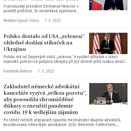
Francouzský prezident Emmanuel Macron v
pondělí prohlásil, že neočekává vyjednané
ukončení války na Ukrajině v řádu týdnů. Uvedl,
že ruskému vůdci řekl, že před jakýmkoli
Redakce Epoch Times
7. 3. 2022
skutečným dialogem musí přijít příměří, ale že
prezident Vladimir Putin to odmítl...
Polsko dostalo od USA „zelenou“
ohledně dodání stíhaček na
Ukrajinu
Polsko má od Spojených států „zelenou“ k vyslání stíhaček v rámci
vojenské pomoci na podporu Ukrajiny při její obraně před ruskou invazí.
Uvedl to v neděli americký ministr zahraničí Antony Blinken...
Katabella Roberts
7. 3. 2022
Zakladatel německé advokátní
kanceláře vyzývá „velkou porotu“,
aby posoudila shromážděné
důkazy o zneužití pandemie
covidu-19 k vedlejším zájmům
Po téměř ročních přípravách spustila mezinárodní skupina advokátů,
koordinovaná německým advokátem JUDr. Reinerem Füllmichem,
lidový soudní proces. Jedním z hlavních důvodů je podle Füllmicha