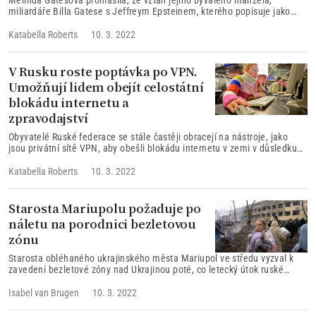
miliardáře Billa Gatese s Jeffreym Epsteinem, kterého popisuje jako
„zosobněné zlo“, hrál roli při jejím rozhodnutí nechat se rozvést. V
rozhovoru pro televizi CBS uvedla, že sama se také s Epsteinem osobně
Katabella Roberts
10. 3. 2022
setkala, a měla…
V Rusku roste poptávka po VPN.
Umožňují lidem obejít celostátní
blokádu internetu a
zpravodajství
Obyvatelé Ruské federace se stále častěji obracejí na nástroje, jako
jsou privátní sítě VPN, aby obešli blokádu internetu v zemi v důsledku
invaze vedení Kremlu na sousední Ukrajinu a jeho zásahu proti řadě
zpravodajských platforem sociálních médií...
Katabella Roberts
10. 3. 2022
Starosta Mariupolu požaduje po
náletu na porodnici bezletovou
zónu
Starosta obléhaného ukrajinského města Mariupol ve středu vyzval k
zavedení bezletové zóny nad Ukrajinou poté, co letecký útok ruské
armády zničil porodnici. Náčelník doněcké oblastní vojenské správy
Pavel Kirilenko komentuje škody a množství zraněných...
Isabel van Brugen
10. 3. 2022