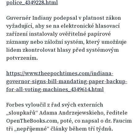
police_4349228.html
Guvernér Indiany podepsal v platnost zákon
vyžadující, aby se na elektronické hlasovací
zařízení instalovaly ověřitelné papírové
záznamy nebo záložní systém, který umožňuje
lidem zkontrolovat hlasy před systémovým
potvrzením.
https://www.theepochtimes.com/indiana-
governor-signs-bill-mandating-paper-backup-
for-all-voting-machines_4349614.html
Forbes vyloučil z řad svých externích
„sloupkařů“ Adama Andrzejewskieho, ředitele
OpenTheBooks.com, poté, co napsal o dr. Faucim
tři „nepříjemné“ články během tří týdnů.