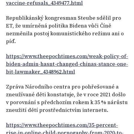
vaccine-refusals_4349477.html
Republikánský kongresman Steube sdělil pro
ET, že umírněná politika Bidena vůči Číně
nezměnila postoj komunistického režimu ani o
píď.
https://www.theepochtimes.com/weak-policy-of-
biden-admin-hasnt-changed-chinas-stance-one-
bit-lawmaker_4348962.html
Zpráva Národního centra pro pohřešované a
zneužívané děti konstatuje, že v roce 2021 došlo
v porovnání s předchozím rokem k 35 % nárůstu
zneužití dětí prostřednictvím internetu.
https://www.theepochtimes.com/35-percent-
rise-in-online-child-pornogaphy-from-2020-to-