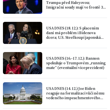
Trumpa před Haleyovou;
Imigrační soudy mají ve frontě 3
miliony žádostí
USA DNES (18. 12.): S placením
daní má problém i Bidenova
dcera; U.S. Steel koupí japonská
ocelárna
USA DNES (16.–17. 12.): Bannon
spekuluje o Trumpovém „running
mate“ (eventuální viceprezident)
USA DNES (14. 12.) Joe Biden
reaguje na formalizaci vůči němu
vedeného impeachmentového
vyšetřování