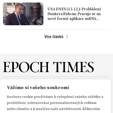
USA DNES (13. 12.): Prohlášení
Huntera Bidena; Pracuje se na
nové formě aplikace mRNA
vakcíny
Více článků
O NÁS
REDAKCE
PŘEDPLATNÉ
PODPORA
Vážíme si vašeho soukromí
DARUJTE
KONTAKT
TISKOVÉ ZPRÁVY
GDPR
Soubory cookie používáme k vylepšení vašeho zážitku z
OBCHODNÍ PODMÍNKY
prohlížení, zobrazování personalizovaných reklam
nebo obsahu a k analýze naší návštěvnosti. Kliknutím