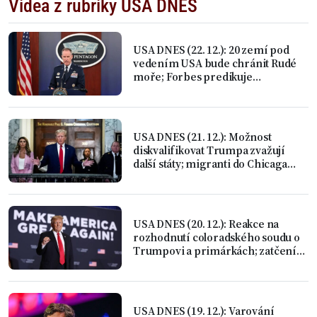
Videa z rubriky USA DNES
USA DNES (22. 12.): 20 zemí pod
vedením USA bude chránit Rudé
moře; Forbes predikuje
turbulence
USA DNES (21. 12.): Možnost
diskvalifikovat Trumpa zvažují
další státy; migranti do Chicaga
letecky
USA DNES (20. 12.): Reakce na
rozhodnutí coloradského soudu o
Trumpovi a primárkách; zatčení
Candy Lady
USA DNES (19. 12.): Varování