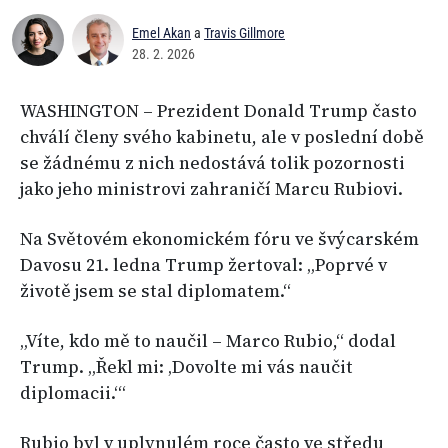
Emel Akan
a
Travis Gillmore
28. 2. 2026
WASHINGTON – Prezident Donald Trump často
chválí členy svého kabinetu, ale v poslední době
se žádnému z nich nedostává tolik pozornosti
jako jeho ministrovi zahraničí Marcu Rubiovi.
Na Světovém ekonomickém fóru ve švýcarském
Davosu 21. ledna Trump žertoval: „Poprvé v
životě jsem se stal diplomatem.“
„Víte, kdo mě to naučil – Marco Rubio,“ dodal
Trump. „Řekl mi: ‚Dovolte mi vás naučit
diplomacii.‘“
Rubio byl v uplynulém roce často ve středu