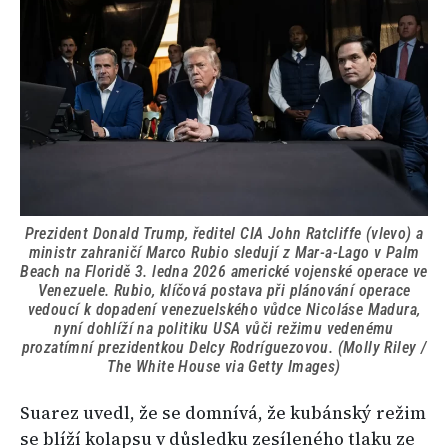
Prezident Donald Trump, ředitel CIA John Ratcliffe (vlevo) a
ministr zahraničí Marco Rubio sledují z Mar-a-Lago v Palm
Beach na Floridě 3. ledna 2026 americké vojenské operace ve
Venezuele. Rubio, klíčová postava při plánování operace
vedoucí k dopadení venezuelského vůdce Nicoláse Madura,
nyní dohlíží na politiku USA vůči režimu vedenému
prozatímní prezidentkou Delcy Rodríguezovou. (Molly Riley /
The White House via Getty Images)
Suarez uvedl, že se domnívá, že kubánský režim
se blíží kolapsu v důsledku zesíleného tlaku ze