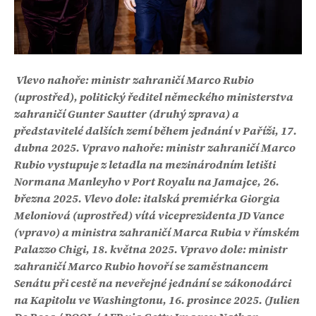
Vlevo nahoře: ministr zahraničí Marco Rubio
(uprostřed), politický ředitel německého ministerstva
zahraničí Gunter Sautter (druhý zprava) a
představitelé dalších zemí během jednání v Paříži, 17.
dubna 2025. Vpravo nahoře: ministr zahraničí Marco
Rubio vystupuje z letadla na mezinárodním letišti
Normana Manleyho v Port Royalu na Jamajce, 26.
března 2025. Vlevo dole: italská premiérka Giorgia
Meloniová (uprostřed) vítá viceprezidenta JD Vance
(vpravo) a ministra zahraničí Marca Rubia v římském
Palazzo Chigi, 18. května 2025. Vpravo dole: ministr
zahraničí Marco Rubio hovoří se zaměstnancem
Senátu při cestě na neveřejné jednání se zákonodárci
na Kapitolu ve Washingtonu, 16. prosince 2025. (Julien