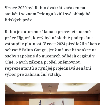
V roce 2020 byl Rubio dvakrát zařazen na
sankční seznam Pekingu kvůli své obhajobě
lidských práv.
Rubio je autorem zákona o prevenci nucené
práce Ujgurů, který byl následně podepsán a
vstoupil v platnost. V roce 2024 předložil zákon o
ochraně Falun Gongu, jenž má uvalit sankce na
osoby zapojené do nucených odběrů orgánů v
Číně. Návrh zákona prošel Sněmovnou
reprezentantů a nyní jej projednává senátní
výbor pro zahraniční vztahy.