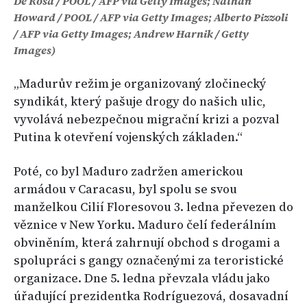
De Rosa / POOL / AFP via Getty Images; Nathan
Howard / POOL / AFP via Getty Images; Alberto Pizzoli
/ AFP via Getty Images; Andrew Harnik / Getty
Images)
„Madurův režim je organizovaný zločinecký
syndikát, který pašuje drogy do našich ulic,
vyvolává nebezpečnou migrační krizi a pozval
Putina k otevření vojenských základen.“
Poté, co byl Maduro zadržen americkou
armádou v Caracasu, byl spolu se svou
manželkou Cilií Floresovou 3. ledna převezen do
věznice v New Yorku. Maduro čelí federálním
obviněním, která zahrnují obchod s drogami a
spolupráci s gangy označenými za teroristické
organizace. Dne 5. ledna převzala vládu jako
úřadující prezidentka Rodríguezová, dosavadní