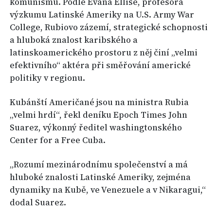
komunismu. Podle Evana Ellise, profesora
výzkumu Latinské Ameriky na U.S. Army War
College, Rubiovo zázemí, strategické schopnosti
a hluboká znalost karibského a
latinskoamerického prostoru z něj činí „velmi
efektivního“ aktéra při směřování americké
politiky v regionu.
Kubánští Američané jsou na ministra Rubia
„velmi hrdí“, řekl deníku Epoch Times John
Suarez, výkonný ředitel washingtonského
Center for a Free Cuba.
„Rozumí mezinárodnímu společenství a má
hluboké znalosti Latinské Ameriky, zejména
dynamiky na Kubě, ve Venezuele a v Nikaragui,“
dodal Suarez.