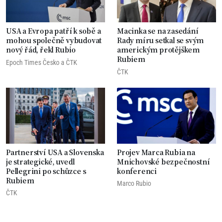
USA a Evropa patří k sobě a
Macinka se na zasedání
mohou společně vybudovat
Rady míru setkal se svým
nový řád, řekl Rubio
americkým protějškem
Rubiem
Epoch Times Česko
a
ČTK
ČTK
Partnerství USA a Slovenska
Projev Marca Rubia na
je strategické, uvedl
Mnichovské bezpečnostní
Pellegrini po schůzce s
konferenci
Rubiem
Marco Rubio
ČTK