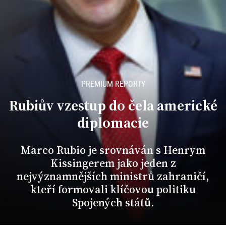
PREMIUM REPORTY
Rubiův vzestup do čela americké
diplomacie
Marco Rubio je srovnáván s Henrym
Kissingerem jako jeden z
nejvýznamnějších ministrů zahraničí,
kteří formovali klíčovou politiku
Spojených států.