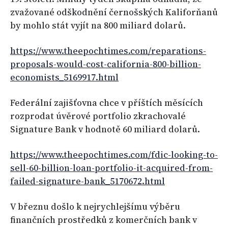
zvažované odškodnění černošských Kaliforňanů
by mohlo stát vyjít na 800 miliard dolarů.
https://www.theepochtimes.com/reparations-
proposals-would-cost-california-800-billion-
economists_5169917.html
Federální zajišťovna chce v příštích měsících
rozprodat úvěrové portfolio zkrachovalé
Signature Bank v hodnotě 60 miliard dolarů.
https://www.theepochtimes.com/fdic-looking-to-
sell-60-billion-loan-portfolio-it-acquired-from-
failed-signature-bank_5170672.html
V březnu došlo k nejrychlejšímu výběru
finančních prostředků z komerčních bank v