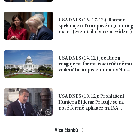
USA DNES (16.–17. 12.): Bannon
spekuluje o Trumpovém „running
mate“ (eventuální viceprezident)
USA DNES (14. 12.) Joe Biden
reaguje na formalizaci vůči němu
vedeného impeachmentového
vyšetřování
USA DNES (13. 12.): Prohlášení
Huntera Bidena; Pracuje se na
nové formě aplikace mRNA
vakcíny
Více článků