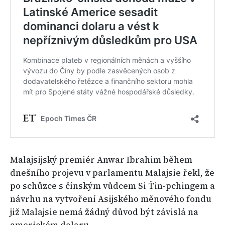
Malajsijský premiér Anwar Ibrahim během
dnešního projevu v parlamentu Malajsie řekl, že
po schůzce s čínským vůdcem Si Ťin-pchingem a
návrhu na vytvoření Asijského měnového fondu
již Malajsie nemá žádný důvod být závislá na
americkém dolaru.