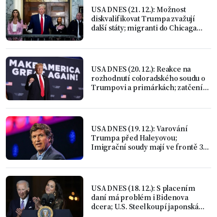
USA DNES (21. 12.): Možnost
diskvalifikovat Trumpa zvažují
další státy; migranti do Chicaga
letecky
USA DNES (20. 12.): Reakce na
rozhodnutí coloradského soudu o
Trumpovi a primárkách; zatčení
Candy Lady
USA DNES (19. 12.): Varování
Trumpa před Haleyovou;
Imigrační soudy mají ve frontě 3
miliony žádostí
USA DNES (18. 12.): S placením
daní má problém i Bidenova
dcera; U.S. Steel koupí japonská
ocelárna