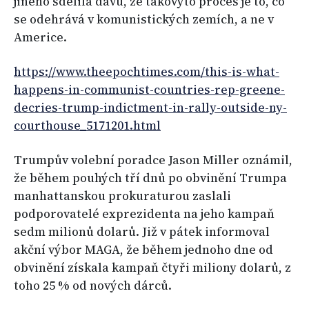
jiného sdělila davu, že takovýto proces je to, co
se odehrává v komunistických zemích, a ne v
Americe.
https://www.theepochtimes.com/this-is-what-
happens-in-communist-countries-rep-greene-
decries-trump-indictment-in-rally-outside-ny-
courthouse_5171201.html
Trumpův volební poradce Jason Miller oznámil,
že během pouhých tří dnů po obvinění Trumpa
manhattanskou prokuraturou zaslali
podporovatelé exprezidenta na jeho kampaň
sedm milionů dolarů. Již v pátek informoval
akční výbor MAGA, že během jednoho dne od
obvinění získala kampaň čtyři miliony dolarů, z
toho 25 % od nových dárců.