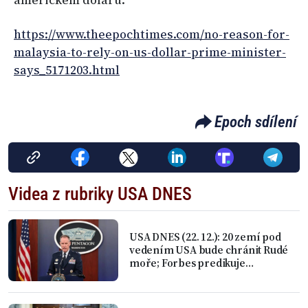
https://www.theepochtimes.com/no-reason-for-
malaysia-to-rely-on-us-dollar-prime-minister-
says_5171203.html
Epoch sdílení
Videa z rubriky USA DNES
USA DNES (22. 12.): 20 zemí pod
vedením USA bude chránit Rudé
moře; Forbes predikuje
turbulence