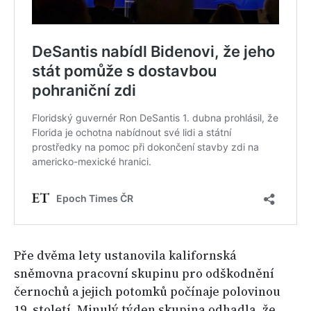
Pře dvěma lety ustanovila kalifornská
sněmovna pracovní skupinu pro odškodnění
černochů a jejich potomků počínaje polovinou
19. století. Minulý týden skupina odhadla, že