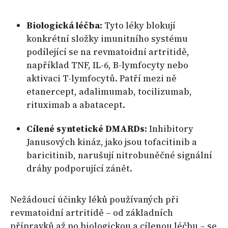
Biologická léčba:
Tyto léky blokují
konkrétní složky imunitního systému
podílející se na revmatoidní artritidě,
například TNF, IL-6, B-lymfocyty nebo
aktivaci T-lymfocytů. Patří mezi ně
etanercept, adalimumab, tocilizumab,
rituximab a abatacept.
Cílené syntetické DMARDs:
Inhibitory
Janusových kináz, jako jsou tofacitinib a
baricitinib, narušují nitrobuněčné signální
dráhy podporující zánět.
Nežádoucí účinky léků používaných při
revmatoidní artritidě – od základních
přípravků až po biologickou a cílenou léčbu – se