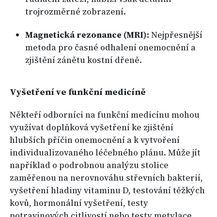
trojrozměrné zobrazení.
Magnetická rezonance (MRI):
Nejpřesnější
metoda pro časné odhalení onemocnění a
zjištění zánětu kostní dřeně.
Vyšetření ve funkční medicíně
Někteří odborníci na funkční medicínu mohou
využívat doplňková vyšetření ke zjištění
hlubších příčin onemocnění a k vytvoření
individualizovaného léčebného plánu. Může jít
například o podrobnou analýzu stolice
zaměřenou na nerovnováhu střevních bakterií,
vyšetření hladiny vitaminu D, testování těžkých
kovů, hormonální vyšetření, testy
potravinových citlivostí nebo testy metylace,