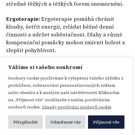
středně těžkých a těžkých forem onemocnění.
Ergoterapie:
Ergoterapie pomáhá chránit
klouby, šetřit energii, zvládat běžné denní
činnosti a udržet soběstačnost. Dlahy a různé
kompenzační pomůcky mohou zmírnit bolest a
zlepšit pohyblivost.
Chirurgická léčba:
V těžkých případech může
Vážíme si vašeho soukromí
být nutný chirurgický zákrok k opravě nebo
Soubory cookie používáme k vylepšení vašeho zážitku z
náhradě poškozených kloubů.
prohlížení, zobrazování personalizovaných reklam
nebo obsahu a k analýze naší návštěvnosti. Kliknutím
Tradiční a doplňkové přístupy
na „Přijmout vše“ souhlasíte s naším používáním
souborů cookie.
Zásady používání souborů cookie
Mezi další metody zkoumané z hlediska
možného vlivu na zánět a kloubní příznaky u
Přizpůsobit
Odmítnout vše
Přijmout vše
revmatoidní artritidy patří následující: