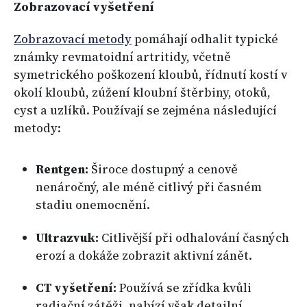
Zobrazovací vyšetření
Zobrazovací metody
pomáhají odhalit typické
známky revmatoidní artritidy, včetně
symetrického poškození kloubů, řídnutí kostí v
okolí kloubů, zúžení kloubní štěrbiny, otoků,
cyst a uzlíků. Používají se zejména následující
metody:
Rentgen:
Široce dostupný a cenově
nenáročný, ale méně citlivý při časném
stadiu onemocnění.
Ultrazvuk:
Citlivější při odhalování časných
erozí a dokáže zobrazit aktivní zánět.
CT vyšetření:
Používá se zřídka kvůli
radiační zátěži, nabízí však detailní