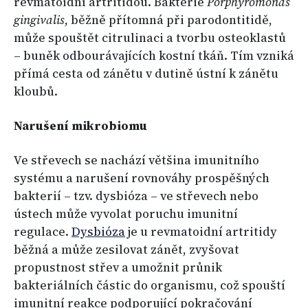
revmatoidní artritidou. Bakterie
Porphyromonas
gingivalis
, běžně přítomná při parodontitidě,
může spouštět citrulinaci a tvorbu osteoklastů
– buněk odbourávajících kostní tkáň. Tím vzniká
přímá cesta od zánětu v dutině ústní k zánětu
kloubů.
Narušení mikrobiomu
Ve střevech se nachází většina imunitního
systému a narušení rovnováhy prospěšných
bakterií – tzv. dysbióza – ve střevech nebo
ústech může vyvolat poruchu imunitní
regulace.
Dysbióza
je u revmatoidní artritidy
běžná a může zesilovat zánět, zvyšovat
propustnost střev a umožnit průnik
bakteriálních částic do organismu, což spouští
imunitní reakce podporující pokračování