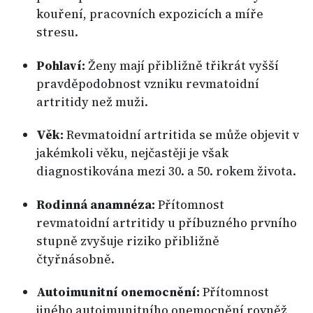
kouření, pracovních expozicích a míře
stresu.
Pohlaví:
Ženy mají přibližně třikrát vyšší
pravděpodobnost vzniku revmatoidní
artritidy než muži.
Věk:
Revmatoidní artritida se může objevit v
jakémkoli věku, nejčastěji je však
diagnostikována mezi 30. a 50. rokem života.
Rodinná anamnéza:
Přítomnost
revmatoidní artritidy u příbuzného prvního
stupně zvyšuje riziko přibližně
čtyřnásobně.
Autoimunitní onemocnění:
Přítomnost
jiného autoimunitního onemocnění rovněž