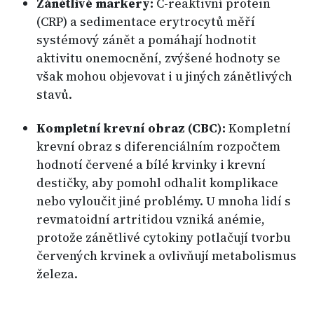
Zánětlivé markery:
C-reaktivní protein
(CRP) a sedimentace erytrocytů měří
systémový zánět a pomáhají hodnotit
aktivitu onemocnění, zvýšené hodnoty se
však mohou objevovat i u jiných zánětlivých
stavů.
Kompletní krevní obraz (CBC):
Kompletní
krevní obraz s diferenciálním rozpočtem
hodnotí červené a bílé krvinky i krevní
destičky, aby pomohl odhalit komplikace
nebo vyloučit jiné problémy. U mnoha lidí s
revmatoidní artritidou vzniká anémie,
protože zánětlivé cytokiny potlačují tvorbu
červených krvinek a ovlivňují metabolismus
železa.