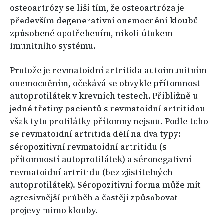
osteoartrózy se liší tím, že osteoartróza je
především degenerativní onemocnění kloubů
způsobené opotřebením, nikoli útokem
imunitního systému.
Protože je revmatoidní artritida autoimunitním
onemocněním, očekává se obvykle přítomnost
autoprotilátek v krevních testech. Přibližně u
jedné třetiny pacientů s revmatoidní artritidou
však tyto protilátky přítomny nejsou. Podle toho
se revmatoidní artritida dělí na dva typy:
séropozitivní revmatoidní artritidu (s
přítomností autoprotilátek) a séronegativní
revmatoidní artritidu (bez zjistitelných
autoprotilátek). Séropozitivní forma může mít
agresivnější průběh a častěji způsobovat
projevy mimo klouby.