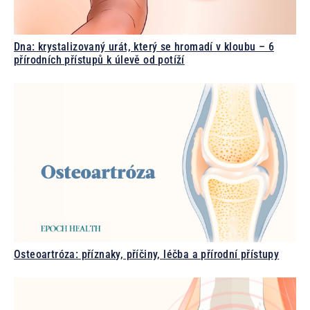
Dna: krystalizovaný urát, který se hromadí v kloubu – 6
přírodních přístupů k úlevě od potíží
Osteoartróza: příznaky, příčiny, léčba a přírodní přístupy