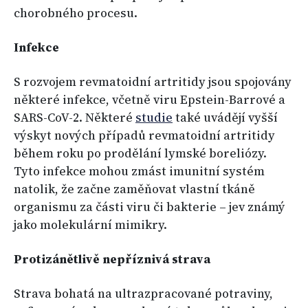
chorobného procesu.
Infekce
S rozvojem revmatoidní artritidy jsou spojovány
některé infekce, včetně viru Epstein-Barrové a
SARS-CoV-2. Některé
studie
také uvádějí vyšší
výskyt nových případů revmatoidní artritidy
během roku po prodělání lymské boreliózy.
Tyto infekce mohou zmást imunitní systém
natolik, že začne zaměňovat vlastní tkáně
organismu za části viru či bakterie – jev známý
jako molekulární mimikry.
Protizánětlivě nepříznivá strava
Strava bohatá na ultrazpracované potraviny,