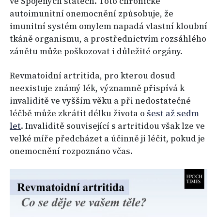
ve Spojených státech. Toto chronické
autoimunitní onemocnění způsobuje, že
imunitní systém omylem napadá vlastní kloubní
tkáně organismu, a prostřednictvím rozsáhlého
zánětu může poškozovat i důležité orgány.
Revmatoidní artritida, pro kterou dosud
neexistuje známý lék, významně přispívá k
invaliditě ve vyšším věku a při nedostatečné
léčbě může zkrátit délku života o
šest až sedm
let
. Invaliditě související s artritidou však lze ve
velké míře předcházet a účinně ji léčit, pokud je
onemocnění rozpoznáno včas.