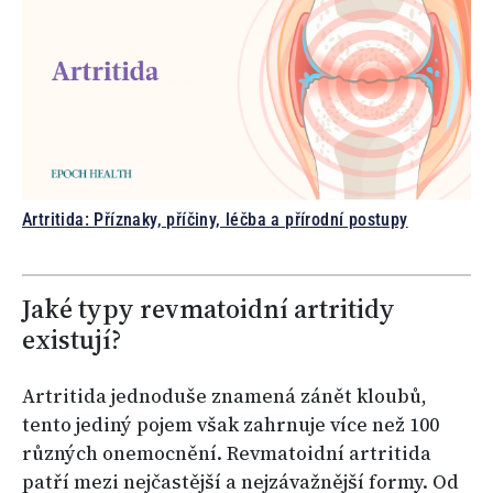
Artritida: Příznaky, příčiny, léčba a přírodní postupy
Jaké typy revmatoidní artritidy
existují?
Artritida jednoduše znamená zánět kloubů,
tento jediný pojem však zahrnuje více než 100
různých onemocnění. Revmatoidní artritida
patří mezi nejčastější a nejzávažnější formy. Od