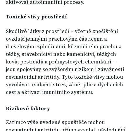
aktivovat autoimunitní procesy.
Toxické vlivy prostředí
Škodlivé látky z prostředí – včetně znečištění
ovzduší jemnými prachovými částicemi a
dieselovými zplodinami, křemičitého prachu z
těžby, stavebnictví nebo kamenictví, těžkých
kovů, pesticidů a průmyslových chemikálií –
jsou spojovány se zvýšeným rizikem i závažností
revmatoidní artritidy. Tyto toxické vlivy mohou
vyvolávat oxidační stres, zánět plic a dýchacích
cest a aktivaci imunitního systému.
Rizikové faktory
Zatímco výše uvedené spouštěče mohou
revmatoidní artritidu přímo vyvolat, následující