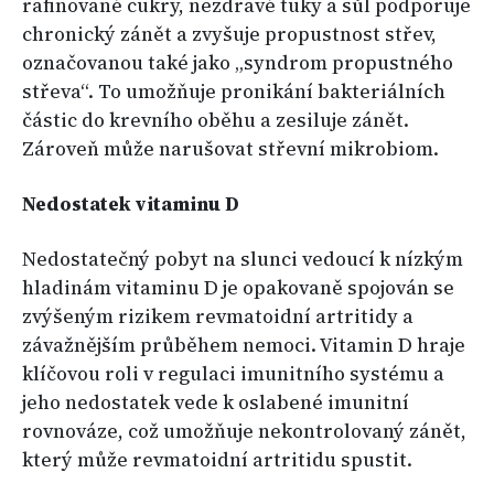
rafinované cukry, nezdravé tuky a sůl podporuje
chronický zánět a zvyšuje propustnost střev,
označovanou také jako „syndrom propustného
střeva“. To umožňuje pronikání bakteriálních
částic do krevního oběhu a zesiluje zánět.
Zároveň může narušovat střevní mikrobiom.
Nedostatek vitaminu D
Nedostatečný pobyt na slunci vedoucí k nízkým
hladinám vitaminu D je opakovaně spojován se
zvýšeným rizikem revmatoidní artritidy a
závažnějším průběhem nemoci. Vitamin D hraje
klíčovou roli v regulaci imunitního systému a
jeho nedostatek vede k oslabené imunitní
rovnováze, což umožňuje nekontrolovaný zánět,
který může revmatoidní artritidu spustit.