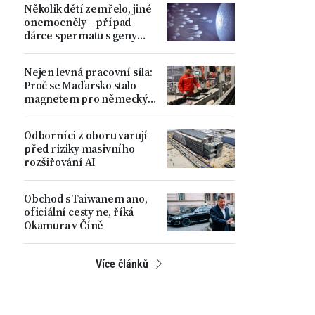
Několik dětí zemřelo, jiné
ministr
onemocněly – případ
dárce spermatu s geny
zvyšujícími riziko
nádorových onemocnění
Nejen levná pracovní síla:
Proč se Maďarsko stalo
magnetem pro německý
automobilový průmysl
Odborníci z oboru varují
před riziky masivního
rozšiřování AI
Obchod s Taiwanem ano,
oficiální cesty ne, říká
Okamura v Číně
Více článků