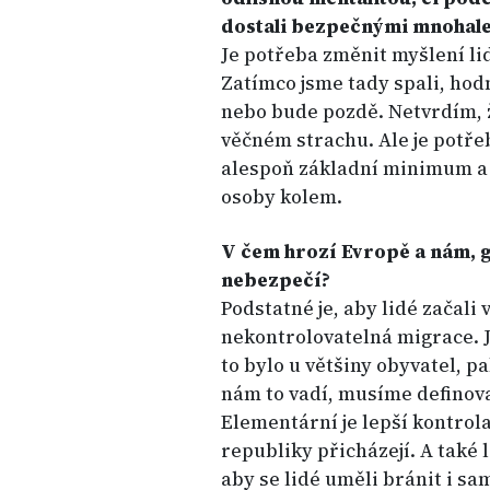
dostali bezpečnými mnohal
Je potřeba změnit myšlení lid
Zatímco jsme tady spali, hodn
nebo bude pozdě. Netvrdím, že
věčném strachu. Ale je potřeb
alespoň základní minimum a 
osoby kolem.
V čem hrozí Evropě a nám, g
nebezpečí?
Podstatné je, aby lidé začali 
nekontrolovatelná migrace. J
to bylo u většiny obyvatel, 
nám to vadí, musíme definova
Elementární je lepší kontrola
republiky přicházejí. A také 
aby se lidé uměli bránit i sa