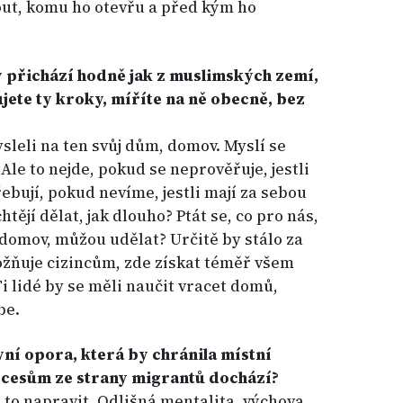
ut, komu ho otevřu a před kým ho
 přichází hodně jak z muslimských zemí,
ujete ty kroky, míříte na ně obecně, bez
ysleli na ten svůj dům, domov. Myslí se
Ale to nejde, pokud se neprověřuje, jestli
ebují, pokud nevíme, jestli mají za sebou
tějí dělat, jak dlouho? Ptát se, co pro nás,
 domov, můžou udělat? Určitě by stálo za
možňuje cizincům, zde získat téměř všem
i lidé by se měli naučit vracet domů,
be.
vní opora, která by chránila místní
cesům ze strany migrantů dochází?
s to napravit. Odlišná mentalita, výchova,