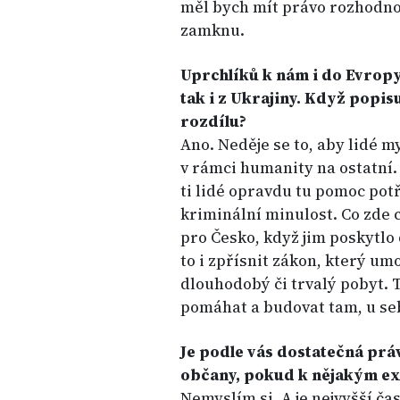
měl bych mít právo rozhodno
zamknu.
Uprchlíků k nám i do Evropy
tak i z Ukrajiny. Když popis
rozdílu?
Ano. Neděje se to, aby lidé m
v rámci humanity na ostatní. 
ti lidé opravdu tu pomoc potř
kriminální minulost. Co zde ch
pro Česko, když jim poskytlo
to i zpřísnit zákon, který u
dlouhodobý či trvalý pobyt. T
pomáhat a budovat tam, u se
Je podle vás dostatečná prá
občany, pokud k nějakým ex
Nemyslím si. A je nejvyšší ča