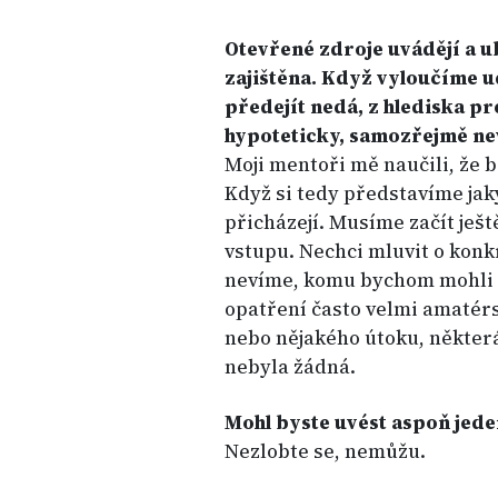
Otevřené zdroje uvádějí a u
zajištěna. Když vyloučíme ud
předejít nedá, z hlediska pr
hypoteticky, samozřejmě ne
Moji mentoři mě naučili, že 
Když si tedy představíme jaký
přicházejí. Musíme začít ješt
vstupu. Nechci mluvit o konk
nevíme, komu bychom mohli 
opatření často velmi amatérs
nebo nějakého útoku, někter
nebyla žádná.
Mohl byste uvést aspoň jede
Nezlobte se, nemůžu.