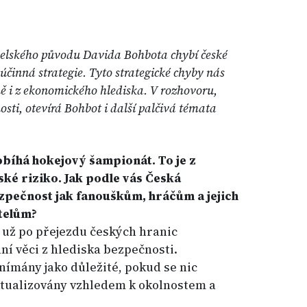
aelského původu Davida Bohbota chybí české
 účinná strategie. Tyto strategické chyby nás
ě i z ekonomického hlediska. V rozhovoru,
osti, otevírá Bohbot i další palčivá témata
obíhá
hokejový šampionát. To je z
ké riziko. Jak podle vás Česká
ezpečnost jak fanouškům, hráčům a jejich
telům?
 už po přejezdu českých hranic
ní věci z hlediska bezpečnosti.
nímány jako důležité, pokud se nic
aktualizovány vzhledem k okolnostem a