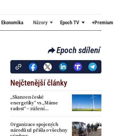
Ekonomika
Názory
Epoch TV
+Premium
Epoch sdílení
Nejčtenější články
„Skanzen české
energetiky“ vs „Máme
radost“ – zúžení
akceleračních zón přineslo
kritiku i spokojenost
Organizace spojených
národů už přišla o všechny
výmluvy