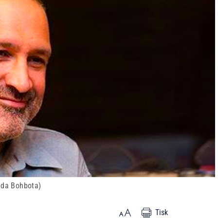
ida Bohbota)
Tisk