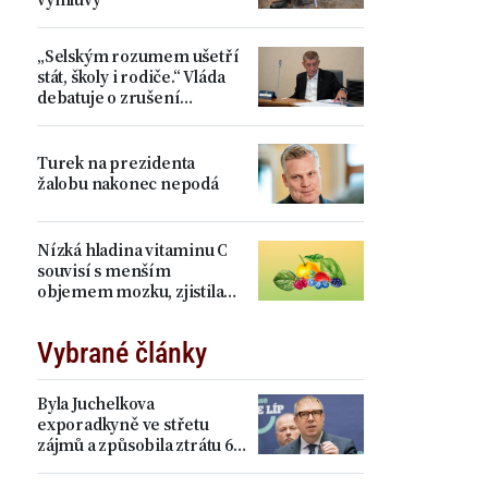
„Selským rozumem ušetří
stát, školy i rodiče.“ Vláda
debatuje o zrušení
devátých tříd, proti je Plaga
Turek na prezidenta
žalobu nakonec nepodá
Nízká hladina vitaminu C
souvisí s menším
objemem mozku, zjistila
studie
Vybrané články
Byla Juchelkova
exporadkyně ve střetu
zájmů a způsobila ztrátu 64
milionů? „Čistá
manipulace,“ ohradil se