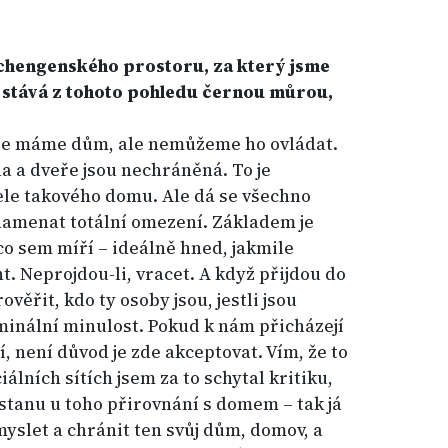
chengenského prostoru, za který jsme
ď stává z tohoto pohledu černou můrou,
, že máme dům, ale nemůžeme ho ovládat.
a a dveře jsou nechráněná. To je
ele takového domu. Ale dá se všechno
namenat totální omezení. Základem je
o sem míří – ideálně hned, jakmile
. Neprojdou-li, vracet. A když přijdou do
věřit, kdo ty osoby jsou, jestli jsou
riminální minulost. Pokud k nám přicházejí
čí, není důvod je zde akceptovat. Vím, že to
álních sítích jsem za to schytal kritiku,
zůstanu u toho přirovnání s domem – tak já
yslet a chránit ten svůj dům, domov, a