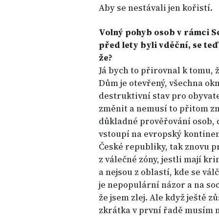
Aby se nestávali jen kořistí.
Volný pohyb osob v rámci S
před lety byli vděční, se te
že?
Já bych to přirovnal k tomu
Dům je otevřený, všechna okn
destruktivní stav pro obyvat
změnit a nemusí to přitom z
důkladné prověřování osob, c
vstoupí na evropský kontinent
České republiky, tak znovu pro
z válečné zóny, jestli mají k
a nejsou z oblastí, kde se vál
je nepopulární názor a na soci
že jsem zlej. Ale když ještě 
zkrátka v první řadě musím m