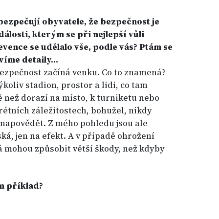
bezpečují obyvatele, že bezpečnost je
álosti, kterým se při nejlepší vůli
evence se udělalo vše, podle vás? Ptám se
víme detaily…
bezpečnost začíná venku. Co to znamená?
koliv stadion, prostor a lidi, co tam
ě než dorazí na místo, k turniketu nebo
rétních záležitostech, bohužel, nikdy
napovědět. Z mého pohledu jsou ale
ká, jen na efekt. A v případě ohrožení
á mohou způsobit větší škody, než kdyby
n příklad?