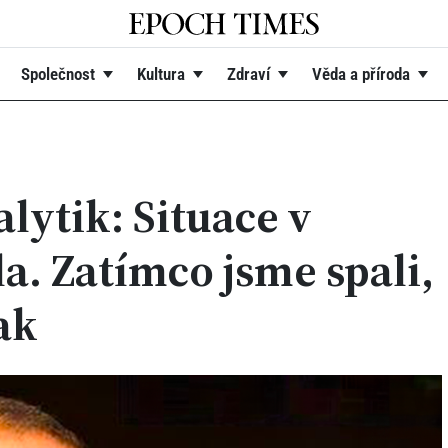
Společnost
Kultura
Zdraví
Věda a příroda
lytik: Situace v
a. Zatímco jsme spali,
ak