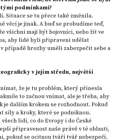
etými podmínkami?
í. Situace se tu přece také změnila.
ě věcí je jinak. A buď se probudíme teď,
 všichni mají být bojovníci, nebo žít ve
a, aby lidé byli připraveni udělat
v případě hrozby uměli zabezpečit sebe a
eograficky v jejím středu, největší
vnímat, že je tu problém, který přinesla
akmile to začnou vnímat, ale je třeba, aby
pak je dalším krokem se rozhodnout. Pokud
t síly a kroky, které se podniknou.
 všech lidí, co do Evropy i do České
lepší připravenost naše právě v té oblasti,
mi, pokud se ocitnou tváří tvář nebezpečí.