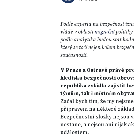
Podle experta na bezpečnost izr
vládě v oblasti
migrační
politiky
podle analytika budou stát hodn
který se točí nejen kolem bezpečn
současnosti.
V
Praze
a Ostravě právě pr
hlediska bezpečnosti obrovs
republika zvládla zajistit b
týmům, tak i místním obyva
Začal bych tím, že my nejsme
připraveni na některé základ
Bezpečnostní složky nejsou v
nestane, a nejsou ani nijak 
událostem.