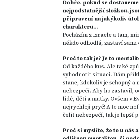
Dobře, pokud se dostaneme k
nejpodstatnější složkou, js
připravení na jakýkoliv úto
charakteru…
Pocházím z Izraele a tam, mi
někdo odhodlá, zastaví sami o
Proč to tak je? Je to mental
Od každého kus. Ale také způ
vyhodnotit situaci. Dám příkla
stane, kdokoliv je schopný a
nebezpečí. Aby ho zastavil, 
lidé, děti a matky. Ovšem v Ev
nejrychleji pryč! A to moc n
čelit nebezpečí, tak je lepší 
Proč si myslíte, že to u nás 
odlišnou mentalitou, či pod