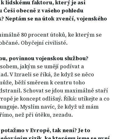
 lidskému faktoru, který je asi
ou Češi obecně z vašeho pohledu
k? Neptám se na útok zvenčí, vojenského
nimálně 80 procent útoků, ke kterým se
bčané. Obyčejní civilisté.
itou, povinnou vojenskou službou?
sobem, jakým se umějí podívat a
d. V Izraeli se říká, že když se něco
 může, běží směrem k centru toho
odstranil. Schovat se jdou maximálně staří
ropě je koncept odlišný. Říká: utíkejte a co
efunguje. Myslím navíc, že když už mám
přímo, než při útěku, zezadu.
a potažmo v Evropě, tak není? Je to
ceňováním rizik, ke kterému jsme se nyní