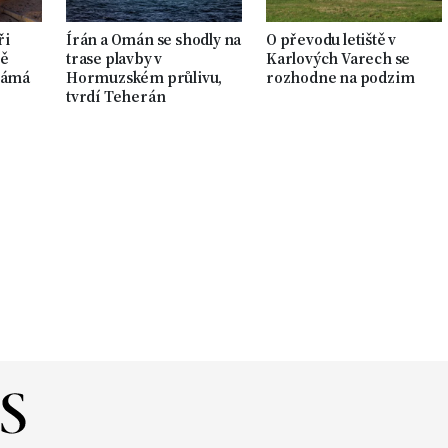
ři
Írán a Omán se shodly na
O převodu letiště v
ně
trase plavby v
Karlových Varech se
námá
Hormuzském průlivu,
rozhodne na podzim
tvrdí Teherán