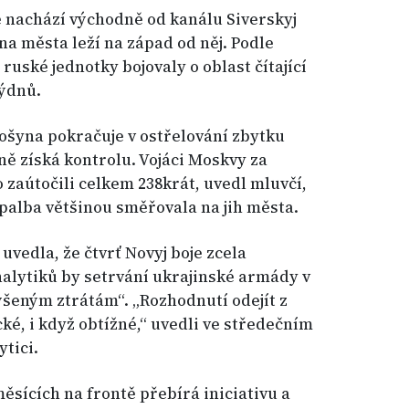
 nachází východně od kanálu Siverskyj
a města leží na západ od něj. Podle
uské jednotky bojovaly o oblast čítající
týdnů.
ošyna pokračuje v ostřelování zbytku
ně získá kontrolu. Vojáci Moskvy za
 zaútočili celkem 238krát, uvedl mluvčí,
palba většinou směřovala na jih města.
vedla, že čtvrť Novyj boje zcela
analytiků by setrvání ukrajinské armády v
výšeným ztrátám“. „Rozhodnutí odejít z
cké, i když obtížné,“ uvedli ve středečním
tici.
sících na frontě přebírá iniciativu a