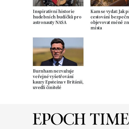
Inspirativní historie
Kam se vydat: Jak p
hudebních budíčků pro
cestování bezpeč
astronauty NASA
objevovat méně z
místa
Burnham nezvažuje
veřejné vyšetřování
kauzy Epsteina v Británii,
uvedli činitelé