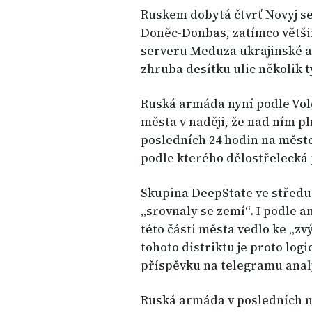
Ruskem dobytá čtvrť Novyj se
Doněc-Donbas, zatímco většin
serveru Meduza ukrajinské a r
zhruba desítku ulic několik 
Ruská armáda nyní podle Vol
města v naději, že nad ním pl
posledních 24 hodin na město
podle kterého dělostřelecká 
Skupina DeepState ve středu u
„srovnaly se zemí“. I podle 
této části města vedlo ke „z
tohoto distriktu je proto logi
příspěvku na telegramu analy
Ruská armáda v posledních mě