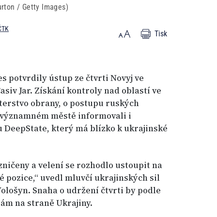
urton / Getty Images)
ČTK
Tisk
s potvrdily ústup ze čtvrti Novyj ve
iv Jar. Získání kontroly nad oblastí ve
terstvo obrany, o postupu ruských
y významném městě informovali i
tu DeepState, který má blízko k ukrajinské
zničeny a velení se rozhodlo ustoupit na
 pozice,“ uvedl mluvčí ukrajinských sil
ološyn. Snaha o udržení čtvrti by podle
tám na straně Ukrajiny.