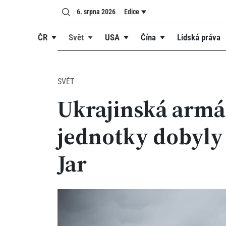
6. srpna 2026
Edice
ČR
Svět
USA
Čína
Lidská práva
SVĚT
Ukrajinská armád
jednotky dobyly 
Jar