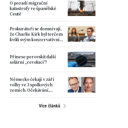
O pozadí migrační
katastrofy ve španělské
Ceutě
Prokurátoři se domnívají,
že Charlie Kirk byl terčem
kvůli svým konzervativním
názorům
Přinese perovskit další
solární „revoluci“?
Německo čekají v září
volby ve 3 spolkových
zemích. Očekávání,
rostoucí napětí a hlavní
problémy země
Více článků