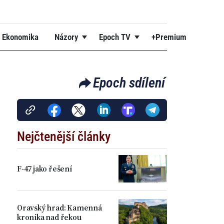
Ekonomika
Názory
Epoch TV
+Premium
Epoch sdílení
Nejčtenější články
F-47 jako řešení
Oravský hrad: Kamenná
kronika nad řekou