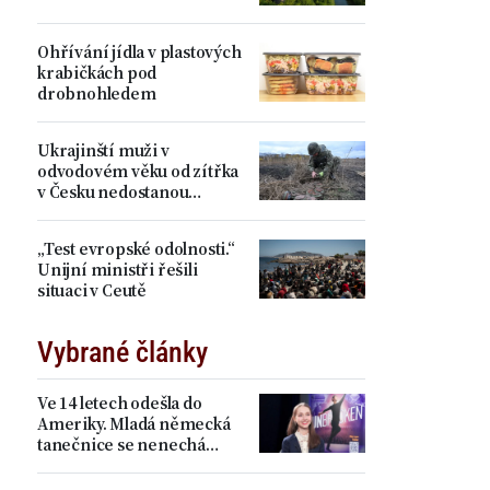
Ohřívání jídla v plastových
krabičkách pod
drobnohledem
Ukrajinští muži v
odvodovém věku od zítřka
v Česku nedostanou
dočasnou ochranu
„Test evropské odolnosti.“
Unijní ministři řešili
situaci v Ceutě
Vybrané články
Ve 14 letech odešla do
Ameriky. Mladá německá
tanečnice se nenechá
zastrašit Pekingem