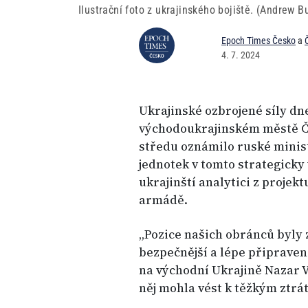
Ilustrační foto z ukrajinského bojiště. (Andrew B
Epoch Times Česko
a
4. 7. 2024
Ukrajinské ozbrojené síly dne
východoukrajinském městě Čas
středu oznámilo ruské minis
jednotek v tomto strategick
ukrajinští analytici z projek
armádě.
„Pozice našich obránců byly 
bezpečnější a lépe připravené
na východní Ukrajině Nazar V
něj mohla vést k těžkým ztrá