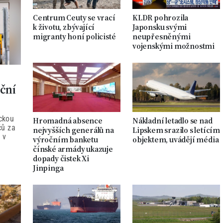
Centrum Ceuty se vrací
KLDR pohrozila
k životu, zbývající
Japonsku svými
migranty honí policisté
neupřesněnými
vojenskými možnostmi
ční
ickou
Hromadná absence
Nákladní letadlo se nad
čů za
nejvyšších generálů na
Lipskem srazilo s letícím
 v
výročním banketu
objektem, uvádějí média
čínské armády ukazuje
dopady čistek Xi
Jinpinga