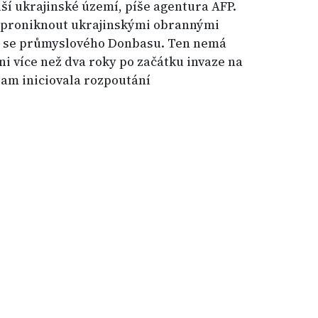
lší ukrajinské území, píše agentura AFP.
na proniknout ukrajinskými obrannými
it se průmyslového Donbasu. Ten nemá
i více než dva roky po začátku invaze na
 tam iniciovala rozpoutání