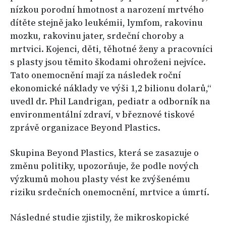
nízkou porodní hmotnost a narození mrtvého
dítěte stejně jako leukémii, lymfom, rakovinu
mozku, rakovinu jater, srdeční choroby a
mrtvici. Kojenci, děti, těhotné ženy a pracovníci
s plasty jsou těmito škodami ohroženi nejvíce.
Tato onemocnění mají za následek roční
ekonomické náklady ve výši 1,2 bilionu dolarů,“
uvedl dr. Phil Landrigan, pediatr a odborník na
environmentální zdraví, v březnové tiskové
zprávě organizace Beyond Plastics.
Skupina Beyond Plastics, která se zasazuje o
změnu politiky, upozorňuje, že podle nových
výzkumů mohou plasty vést ke zvýšenému
riziku srdečních onemocnění, mrtvice a úmrtí.
Následné studie zjistily, že mikroskopické