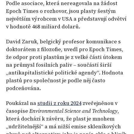
Podle asociace, která nereagovala na žádost
Epoch Times o rozhovor, jsou plasty šestým
největším výrobcem v USA a představují odvětví
v hodnotě 468 miliard dolarů.
David Zaruk, belgický profesor komunikace s
doktorátem z filozofie, uvedl pro Epoch Times,
že odpor proti plastům je z velké části útokem
na průmysl fosilních paliv – součástí širší
„antikapitalistické politické agendy“. Hodnota
plastů pro společnost je podle něj často
podceňována.
Poukázal na
studii z roku 2024
zveřejněnou v
časopise
Environmental Science and Technology
,
která dochází k závěru, že plast je mnohem
„udržitelnější“ a má nižší emise skleníkových