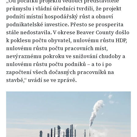
„Od počátku projektu vedoucí představitelé
průmyslu i vládní úředníci tvrdili, že projekt
podnítí místní hospodářský růst a obnoví
podnikatelské investice. Přesto se prosperita
stále nedostavila. V okrese Beaver County došlo
k poklesu počtu obyvatel, nulovému růstu HDP,
nulovému růstu počtu pracovních míst,
nevýraznému pokroku ve snižování chudoby a
nulovému růstu počtu podniků – a to i po
započtení všech dočasných pracovníků na
stavbě,“ uvádí se ve zprávě.