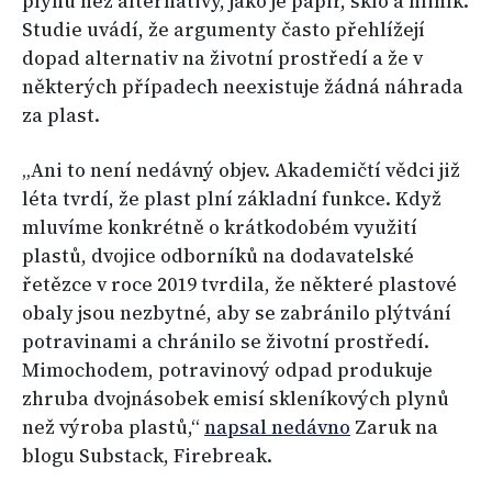
plynů než alternativy, jako je papír, sklo a hliník.
Studie uvádí, že argumenty často přehlížejí
dopad alternativ na životní prostředí a že v
některých případech neexistuje žádná náhrada
za plast.
„Ani to není nedávný objev. Akademičtí vědci již
léta tvrdí, že plast plní základní funkce. Když
mluvíme konkrétně o krátkodobém využití
plastů, dvojice odborníků na dodavatelské
řetězce v roce 2019 tvrdila, že některé plastové
obaly jsou nezbytné, aby se zabránilo plýtvání
potravinami a chránilo se životní prostředí.
Mimochodem, potravinový odpad produkuje
zhruba dvojnásobek emisí skleníkových plynů
než výroba plastů,“
napsal nedávno
Zaruk na
blogu Substack, Firebreak.