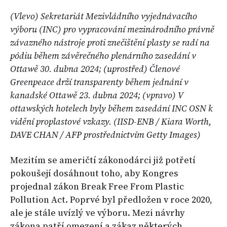
(Vlevo) Sekretariát Mezivládního vyjednávacího
výboru (INC) pro vypracování mezinárodního právně
závazného nástroje proti znečištění plasty se radí na
pódiu během závěrečného plenárního zasedání v
Ottawě 30. dubna 2024; (uprostřed) Členové
Greenpeace drží transparenty během jednání v
kanadské Ottawě 23. dubna 2024; (vpravo) V
ottawských hotelech byly během zasedání INC OSN k
vidění proplastové vzkazy. (IISD-ENB / Kiara Worth,
DAVE CHAN / AFP prostřednictvím Getty Images)
Mezitím se američtí zákonodárci již potřetí
pokoušejí dosáhnout toho, aby Kongres
projednal zákon Break Free From Plastic
Pollution Act. Poprvé byl předložen v roce 2020,
ale je stále uvízlý ve výboru. Mezi návrhy
zákona patří omezení a zákaz některých