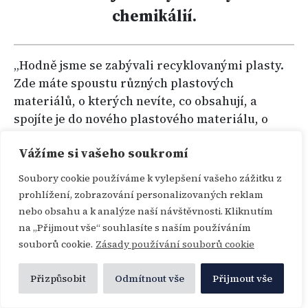
chemikálií.
„Hodně jsme se zabývali recyklovanými plasty.
Zde máte spoustu různých plastových
materiálů, o kterých nevíte, co obsahují, a
spojíte je do nového plastového materiálu, o
kterém máte ještě méně informací, co
Vážíme si vašeho soukromí
obsahuje,“ sdělila Karlssonová pro Epoch
Times. „Jako spotřebitel se nemůžete podívat
Soubory cookie používáme k vylepšení vašeho zážitku z
na kus plastu, abyste zjistili, zda je bezpečný,
prohlížení, zobrazování personalizovaných reklam
nebo ne. Prostě to nevíme, ale víme, že spousta
nebo obsahu a k analýze naší návštěvnosti. Kliknutím
chemických látek používaných v plastech je
na „Přijmout vše“ souhlasíte s naším používáním
toxická.“
souborů cookie.
Zásady používání souborů cookie
Dubnové
šetření IPEN
zjistilo, že plastové pelety
Přizpůsobit
Odmítnout vše
Přijmout vše
získané z recyklačních zařízení ve 24 zemích