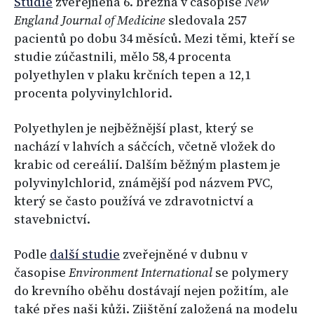
Studie
zveřejněná 6. března v časopise
New
England Journal of Medicine
sledovala 257
pacientů po dobu 34 měsíců. Mezi těmi, kteří se
studie zúčastnili, mělo 58,4 procenta
polyethylen v plaku krčních tepen a 12,1
procenta polyvinylchlorid.
Polyethylen je nejběžnější plast, který se
nachází v lahvích a sáčcích, včetně vložek do
krabic od cereálií. Dalším běžným plastem je
polyvinylchlorid, známější pod názvem PVC,
který se často používá ve zdravotnictví a
stavebnictví.
Podle
další studie
zveřejněné v dubnu v
časopise
Environment International
se polymery
do krevního oběhu dostávají nejen požitím, ale
také přes naši kůži. Zjištění založená na modelu