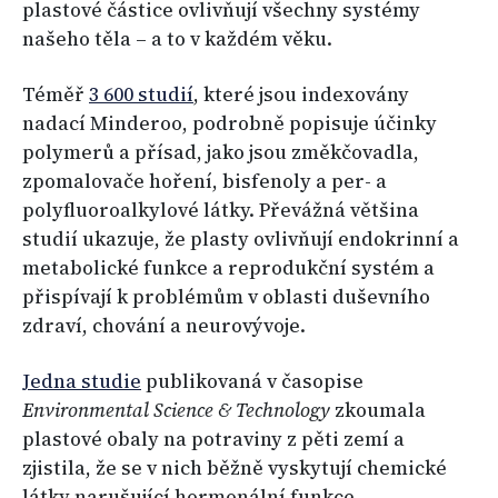
plastové částice ovlivňují všechny systémy
našeho těla – a to v každém věku.
Téměř
3 600 studií
, které jsou indexovány
nadací Minderoo, podrobně popisuje účinky
polymerů a přísad, jako jsou změkčovadla,
zpomalovače hoření, bisfenoly a per- a
polyfluoroalkylové látky. Převážná většina
studií ukazuje, že plasty ovlivňují endokrinní a
metabolické funkce a reprodukční systém a
přispívají k problémům v oblasti duševního
zdraví, chování a neurovývoje.
Jedna studie
publikovaná v časopise
Environmental Science & Technology
zkoumala
plastové obaly na potraviny z pěti zemí a
zjistila, že se v nich běžně vyskytují chemické
látky narušující hormonální funkce.