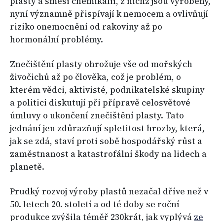
plasty a směsi chemikálií, z nichž jsou vyrobeny,
nyní významně přispívají k nemocem a ovlivňují
riziko onemocnění od rakoviny až po
hormonální problémy.
Znečištění plasty ohrožuje vše od mořských
živočichů až po člověka, což je problém, o
kterém vědci, aktivisté, podnikatelské skupiny
a politici diskutují při přípravě celosvětové
úmluvy o ukončení znečištění plasty. Tato
jednání jen zdůrazňují spletitost hrozby, která,
jak se zdá, staví proti sobě hospodářský růst a
zaměstnanost a katastrofální škody na lidech a
planetě.
Prudký rozvoj výroby plastů nezačal dříve než v
50. letech 20. století a od té doby se roční
produkce zvýšila téměř 230krát, jak vyplývá
ze