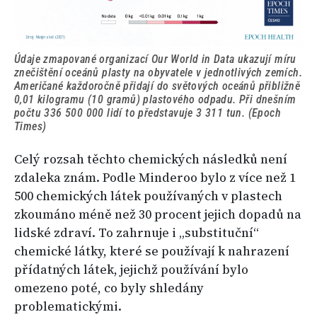
Údaje zmapované organizací Our World in Data ukazují míru
znečištění oceánů plasty na obyvatele v jednotlivých zemích.
Američané každoročně přidají do světových oceánů přibližně
0,01 kilogramu (10 gramů) plastového odpadu. Při dnešním
počtu 336 500 000 lidí to představuje 3 311 tun. (Epoch
Times)
Celý rozsah těchto chemických následků není
zdaleka znám. Podle Minderoo bylo z více než 1
500 chemických látek používaných v plastech
zkoumáno méně než 30 procent jejich dopadů na
lidské zdraví. To zahrnuje i „substituční“
chemické látky, které se používají k nahrazení
přídatných látek, jejichž používání bylo
omezeno poté, co byly shledány
problematickými.