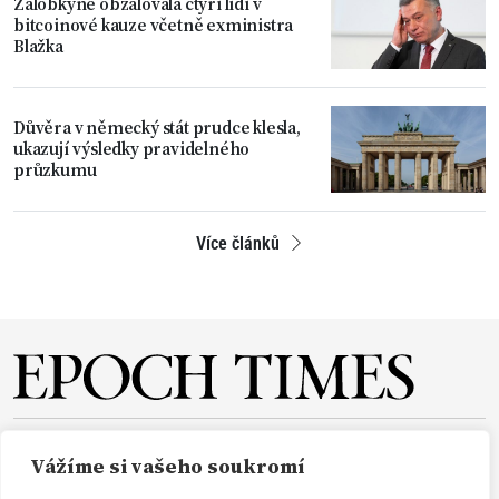
Žalobkyně obžalovala čtyři lidi v
bitcoinové kauze včetně exministra
Blažka
Důvěra v německý stát prudce klesla,
ukazují výsledky pravidelného
průzkumu
Více článků
O NÁS
REDAKCE
PŘEDPLATNÉ
PODPORA
Vážíme si vašeho soukromí
DARUJTE
KONTAKT
TISKOVÉ ZPRÁVY
GDPR