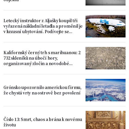
Letecký instruktor z Aljašky koupil tři
vyřazená nákladní letadla a proměnil je
v luxusní ubytování. Podívejte se
dovnitř
Kalifornský černý trh s marihuanou: 2
732 skleníků na úbočí hory,
organizovaný zločin a novodobé
otroctví
Grónsko upozornilo americkou firmu,
že chystá vrty na ostrově bez povolení
Číslo 13: Smrt, chaos a brána k novému
životu