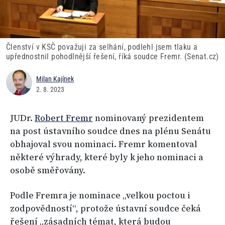
Členství v KSČ považuji za selhání, podlehl jsem tlaku a
upřednostnil pohodlnější řešení, říká soudce Fremr. (Senat.cz)
Milan Kajínek
2. 8. 2023
JUDr.
Robert Fremr
nominovaný prezidentem
na post ústavního soudce dnes na plénu Senátu
obhajoval svou nominaci. Fremr komentoval
některé výhrady, které byly k jeho nominaci a
osobě směřovány.
Podle Fremra je nominace „velkou poctou i
zodpovědností“, protože ústavní soudce čeká
řešení „zásadních témat, která budou