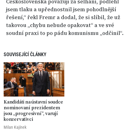
Československa považuji za selhání, podlehl
jsem tlaku a upřednostnil jsem pohodlnější
řešení,“ řekl Fremr a dodal, že si slíbil, že už
takovou „chybu nebude opakovat“ a ve své
soudní praxi to po pádu komunismu „odčinil“.
SOUVISEJÍCÍ ČLÁNKY
Kandidáti na ústavní soudce
nominovaní prezidentem
jsou „progresivní“, varují
konzervativci
Milan Kajínek