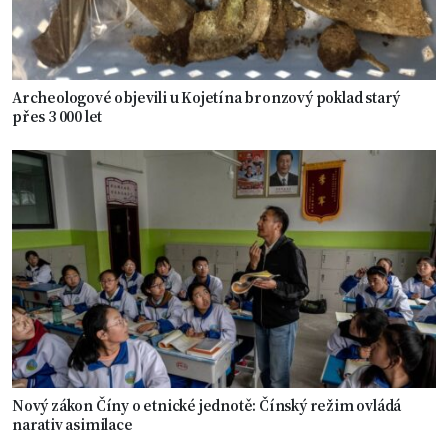
Archeologové objevili u Kojetína bronzový poklad starý
přes 3 000 let
Nový zákon Číny o etnické jednotě: Čínský režim ovládá
narativ asimilace