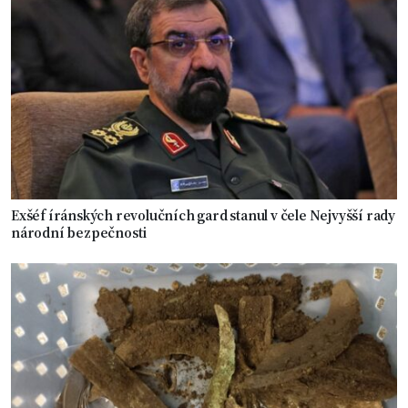
Exšéf íránských revolučních gard stanul v čele Nejvyšší rady
národní bezpečnosti