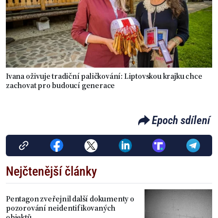
Ivana oživuje tradiční paličkování: Liptovskou krajku chce
zachovat pro budoucí generace
Epoch sdílení
Nejčtenější články
Pentagon zveřejnil další dokumenty o
pozorování neidentifikovaných
objektů