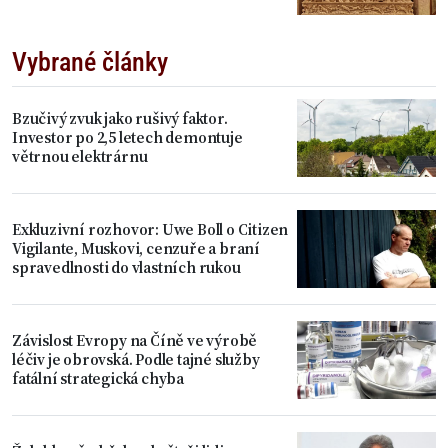
Vybrané články
Bzučivý zvuk jako rušivý faktor.
Investor po 2,5 letech demontuje
větrnou elektrárnu
Exkluzivní rozhovor: Uwe Boll o Citizen
Vigilante, Muskovi, cenzuře a braní
spravedlnosti do vlastních rukou
Závislost Evropy na Číně ve výrobě
léčiv je obrovská. Podle tajné služby
fatální strategická chyba