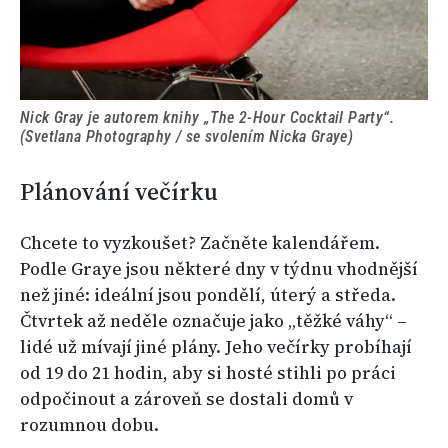
Nick Gray je autorem knihy „The 2-Hour Cocktail Party“.
(Svetlana Photography / se svolením Nicka Graye)
Plánování večírku
Chcete to vyzkoušet? Začněte kalendářem.
Podle Graye jsou některé dny v týdnu vhodnější
než jiné: ideální jsou pondělí, úterý a středa.
Čtvrtek až neděle označuje jako „těžké váhy“ –
lidé už mívají jiné plány. Jeho večírky probíhají
od 19 do 21 hodin, aby si hosté stihli po práci
odpočinout a zároveň se dostali domů v
rozumnou dobu.