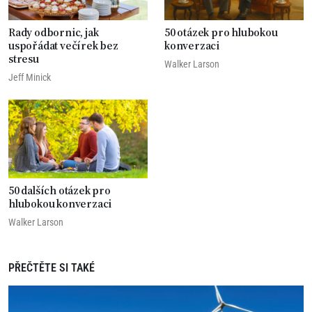
Rady odbornic, jak
50 otázek pro hlubokou
uspořádat večírek bez
konverzaci
stresu
Walker Larson
Jeff Minick
50 dalších otázek pro
hlubokou konverzaci
Walker Larson
PŘEČTĚTE SI TAKÉ