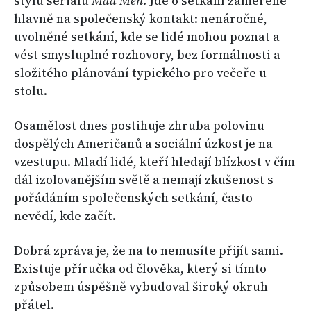
stylu seriálu
Mad Men
. Jde o setkání zaměřené
hlavně na společenský kontakt: nenáročné,
uvolněné setkání, kde se lidé mohou poznat a
vést smysluplné rozhovory, bez formálnosti a
složitého plánování typického pro večeře u
stolu.
Osamělost dnes postihuje zhruba polovinu
dospělých Američanů a sociální úzkost je na
vzestupu. Mladí lidé, kteří hledají blízkost v čím
dál izolovanějším světě a nemají zkušenost s
pořádáním společenských setkání, často
nevědí, kde začít.
Dobrá zpráva je, že na to nemusíte přijít sami.
Existuje příručka od člověka, který si tímto
způsobem úspěšně vybudoval široký okruh
přátel.