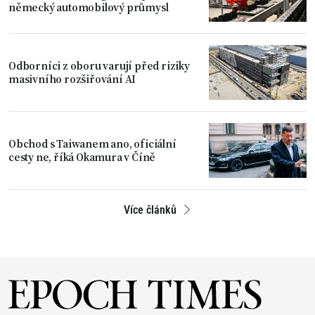
německý automobilový průmysl
Odborníci z oboru varují před riziky
masivního rozšiřování AI
Obchod s Taiwanem ano, oficiální
cesty ne, říká Okamura v Číně
Více článků