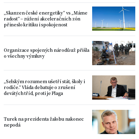
„Skanzen české energetiky“ vs „Máme
radost“ – zúžení akceleračních zón
přineslo kritiku i spokojenost
Organizace spojených národů už přišla
o všechny výmluvy
„Selským rozumem ušetří stát, školy i
rodiče.“ Vláda debatuje o zrušení
devátých tříd, proti je Plaga
Turek na prezidenta žalobu nakonec
nepodá