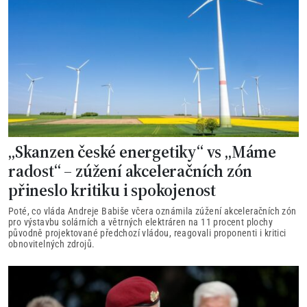
„Skanzen české energetiky“ vs „Máme
radost“ – zúžení akceleračních zón
přineslo kritiku i spokojenost
Poté, co vláda Andreje Babiše včera oznámila zúžení akceleračních zón
pro výstavbu solárních a větrných elektráren na 11 procent plochy
původně projektované předchozí vládou, reagovali proponenti i kritici
obnovitelných zdrojů.