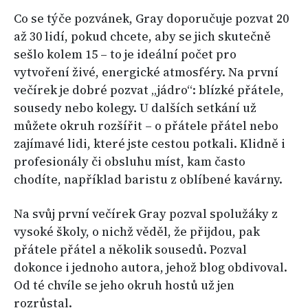
Co se týče pozvánek, Gray doporučuje pozvat 20
až 30 lidí, pokud chcete, aby se jich skutečně
sešlo kolem 15 – to je ideální počet pro
vytvoření živé, energické atmosféry. Na první
večírek je dobré pozvat „jádro“: blízké přátele,
sousedy nebo kolegy. U dalších setkání už
můžete okruh rozšířit – o přátele přátel nebo
zajímavé lidi, které jste cestou potkali. Klidně i
profesionály či obsluhu míst, kam často
chodíte, například baristu z oblíbené kavárny.
Na svůj první večírek Gray pozval spolužáky z
vysoké školy, o nichž věděl, že přijdou, pak
přátele přátel a několik sousedů. Pozval
dokonce i jednoho autora, jehož blog obdivoval.
Od té chvíle se jeho okruh hostů už jen
rozrůstal.