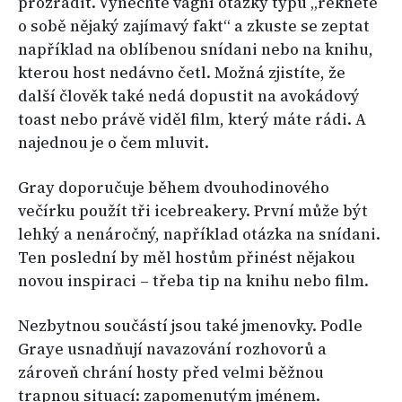
prozradit. Vynechte vágní otázky typu „řekněte
o sobě nějaký zajímavý fakt“ a zkuste se zeptat
například na oblíbenou snídani nebo na knihu,
kterou host nedávno četl. Možná zjistíte, že
další člověk také nedá dopustit na avokádový
toast nebo právě viděl film, který máte rádi. A
najednou je o čem mluvit.
Gray doporučuje během dvouhodinového
večírku použít tři icebreakery. První může být
lehký a nenáročný, například otázka na snídani.
Ten poslední by měl hostům přinést nějakou
novou inspiraci – třeba tip na knihu nebo film.
Nezbytnou součástí jsou také jmenovky. Podle
Graye usnadňují navazování rozhovorů a
zároveň chrání hosty před velmi běžnou
trapnou situací: zapomenutým jménem.