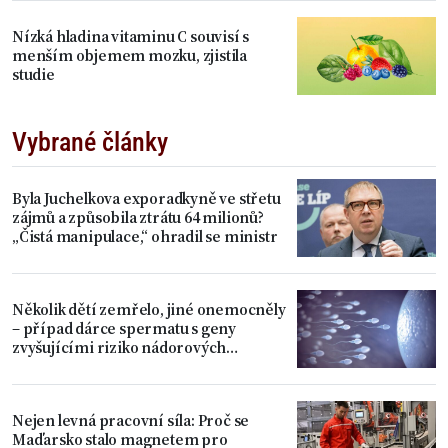
Nízká hladina vitaminu C souvisí s
menším objemem mozku, zjistila
studie
Vybrané články
Byla Juchelkova exporadkyně ve střetu
zájmů a způsobila ztrátu 64 milionů?
„Čistá manipulace,“ ohradil se ministr
Několik dětí zemřelo, jiné onemocněly
– případ dárce spermatu s geny
zvyšujícími riziko nádorových
onemocnění
Nejen levná pracovní síla: Proč se
Maďarsko stalo magnetem pro