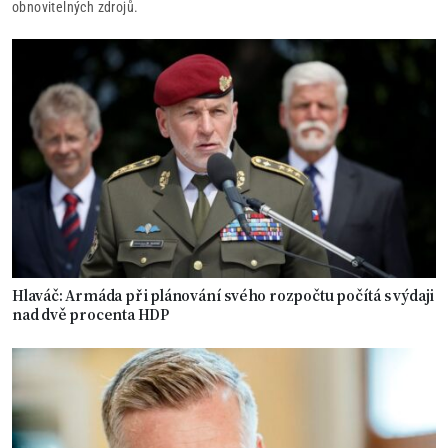
obnovitelných zdrojů.
Hlaváč: Armáda při plánování svého rozpočtu počítá s výdaji
nad dvě procenta HDP