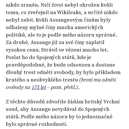
nikdo zraněn. Ničí život nebyl ohrožen kvůli
tomu, co zveřejnil na Wikileaks, a určitě nikdo
nebyl zabit. Kvůli Assangeovým činům byly
odhaleny mylné činy mnoha amerických
politiků, ale to je podle mého názoru správné.
Za druhé, Assange již za své činy zaplatil
vysokou cenu. Strávil ve vězení mnoho let.
Poslat ho do Spojených států, kde je
pravděpodobné, že bude odsouzen a dostane
dlouhý trest odnětí svobody, by bylo příkladem
krutého a neobvyklého trestu
(hrozí mu odnětí
svobody na
175 let
–
pozn. překl.)
.
Z těchto důvodů zdvořile žádám britský Vrchní
soud, aby Assange nevydával do Spojených
států. Podle mého názoru by to jednoznačně
bylo správné rozhodnutí.