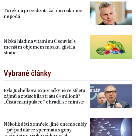
Turek na prezidenta žalobu nakonec
nepodá
Nízká hladina vitaminu C souvisí s
menším objemem mozku, zjistila
studie
Vybrané články
Byla Juchelkova exporadkyně ve střetu
zájmů a způsobila ztrátu 64 milionů?
„Čistá manipulace,“ ohradil se ministr
Několik dětí zemřelo, jiné onemocněly
– případ dárce spermatu s geny
zvyšujícími riziko nádorových