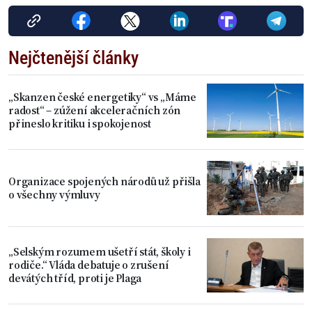
Nejčtenější články
„Skanzen české energetiky“ vs „Máme
radost“ – zúžení akceleračních zón
přineslo kritiku i spokojenost
Organizace spojených národů už přišla
o všechny výmluvy
„Selským rozumem ušetří stát, školy i
rodiče.“ Vláda debatuje o zrušení
devátých tříd, proti je Plaga