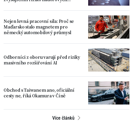
onemocnění
Nejen levná pracovní síla: Proč se
Maďarsko stalo magnetem pro
německý automobilový průmysl
Odborníci z oboru varují před riziky
masivního rozšiřování AI
Obchod s Taiwanem ano, oficiální
cesty ne, říká Okamura v Číně
Více článků