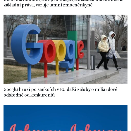
základní práva, varuje tamní zmocněnkyně
Googlu hrozí po sankcích v EU další žaloby o miliardové
odškodné od konkurentů