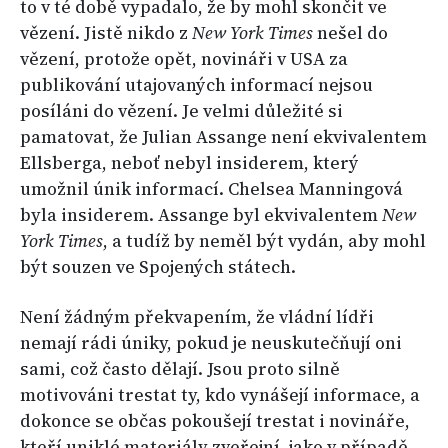
to v té době vypadalo, že by mohl skončit ve
vězení. Jistě nikdo z
New York Times
nešel do
vězení, protože opět, novináři v USA za
publikování utajovaných informací nejsou
posíláni do vězení. Je velmi důležité si
pamatovat, že Julian Assange není ekvivalentem
Ellsberga, neboť nebyl insiderem, který
umožnil únik informací. Chelsea Manningová
byla insiderem. Assange byl ekvivalentem
New
York Times
, a tudíž by neměl být vydán, aby mohl
být souzen ve Spojených státech.
Není žádným překvapením, že vládní lídři
nemají rádi úniky, pokud je neuskutečňují oni
sami, což často dělají. Jsou proto silně
motivováni trestat ty, kdo vynášejí informace, a
dokonce se občas pokoušejí trestat i novináře,
kteří uniklé materiály zveřejní, jako v případě