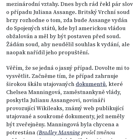
mezinárodní vztahy. Dnes bych rád řekl pár slov
o případu Juliana Assange. Britský Vrchní soud
brzy rozhodne o tom, zda bude Assange vydán
do Spojených států, kde byl americkou vládou
obžalován a měl by být postaven před soud.
Žádám soud, aby neudělil souhlas k vydání, ale
naopak nařídil jeho propuštění.
Věřím, že se jedná o jasný případ. Dovolte mi to
vysvětlit. Začněme tím, že případ zahrnuje
širokou škálu utajovaných
dokumentů
, které
Chelsea Manningová, zaměstnankyně vlády,
poskytla Julianu Assangeovi, novináři
provozující Wikileaks, známý web publikující
utajované a soukromé dokumenty, jež neměly
být zveřejněny. Manningová byla chycena a
potrestána
(
Bradley Manning
prošel změnou