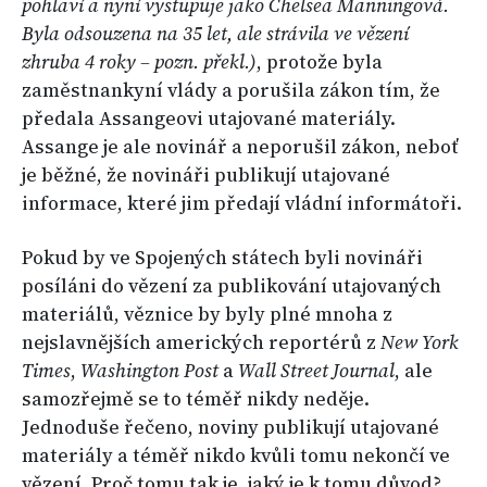
pohlaví a nyní vystupuje jako Chelsea Manningová.
Byla odsouzena na 35 let, ale strávila ve vězení
zhruba 4 roky –
pozn. překl.)
, protože byla
zaměstnankyní vlády a porušila zákon tím, že
předala Assangeovi utajované materiály.
Assange je ale novinář a neporušil zákon, neboť
je běžné, že novináři publikují utajované
informace, které jim předají vládní informátoři.
Pokud by ve Spojených státech byli novináři
posíláni do vězení za publikování utajovaných
materiálů, věznice by byly plné mnoha z
nejslavnějších amerických reportérů z
New York
Times
,
Washington Post
a
Wall Street Journal
, ale
samozřejmě se to téměř nikdy neděje.
Jednoduše řečeno, noviny publikují utajované
materiály a téměř nikdo kvůli tomu nekončí ve
vězení. Proč tomu tak je, jaký je k tomu důvod?