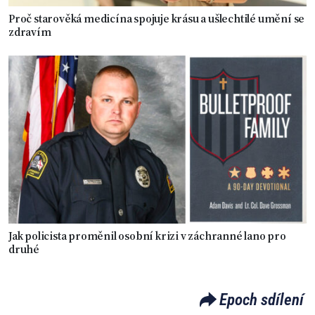
Proč starověká medicína spojuje krásu a ušlechtilé umění se
zdravím
Jak policista proměnil osobní krizi v záchranné lano pro
druhé
Epoch sdílení