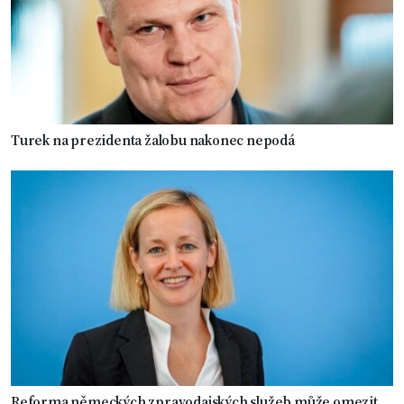
Turek na prezidenta žalobu nakonec nepodá
Reforma německých zpravodajských služeb může omezit