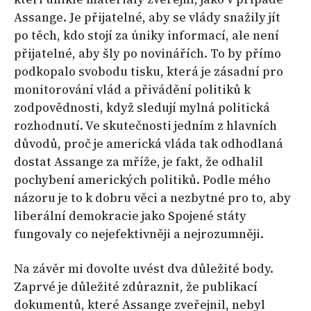
Assange. Je přijatelné, aby se vlády snažily jít
po těch, kdo stojí za úniky informací, ale není
přijatelné, aby šly po novinářích. To by přímo
podkopalo svobodu tisku, která je zásadní pro
monitorování vlád a přivádění politiků k
zodpovědnosti, když sledují mylná politická
rozhodnutí. Ve skutečnosti jedním z hlavních
důvodů, proč je americká vláda tak odhodlaná
dostat Assange za mříže, je fakt, že odhalil
pochybení amerických politiků. Podle mého
názoru je to k dobru věci a nezbytné pro to, aby
liberální demokracie jako Spojené státy
fungovaly co nejefektivněji a nejrozumněji.
Na závěr mi dovolte uvést dva důležité body.
Zaprvé je důležité zdůraznit, že publikací
dokumentů, které Assange zveřejnil, nebyl