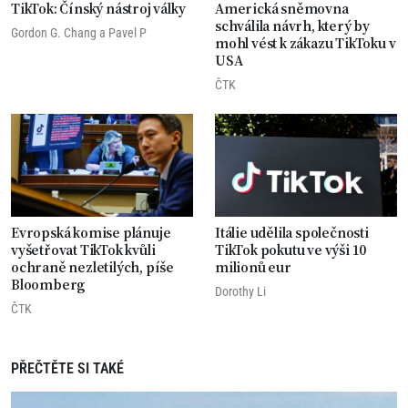
TikTok: Čínský nástroj války
Americká sněmovna
schválila návrh, který by
Gordon G. Chang
a
Pavel P
mohl vést k zákazu TikToku v
USA
ČTK
Evropská komise plánuje
Itálie udělila společnosti
vyšetřovat TikTok kvůli
TikTok pokutu ve výši 10
ochraně nezletilých, píše
milionů eur
Bloomberg
Dorothy Li
ČTK
PŘEČTĚTE SI TAKÉ