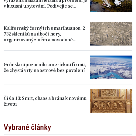
v luxusní ubytování. Podívejte se
dovnitř
Kalifornský černý trh s marihuanou: 2
732 skleníků na úbočí hory,
organizovaný zločin a novodobé
otroctví
Grónsko upozornilo americkou firmu,
že chystá vrty na ostrově bez povolení
Číslo 13: Smrt, chaos a brána k novému
životu
Vybrané články