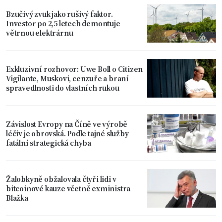
Bzučivý zvuk jako rušivý faktor.
Investor po 2,5 letech demontuje
větrnou elektrárnu
Exkluzivní rozhovor: Uwe Boll o Citizen
Vigilante, Muskovi, cenzuře a braní
spravedlnosti do vlastních rukou
Závislost Evropy na Číně ve výrobě
léčiv je obrovská. Podle tajné služby
fatální strategická chyba
Žalobkyně obžalovala čtyři lidi v
bitcoinové kauze včetně exministra
Blažka