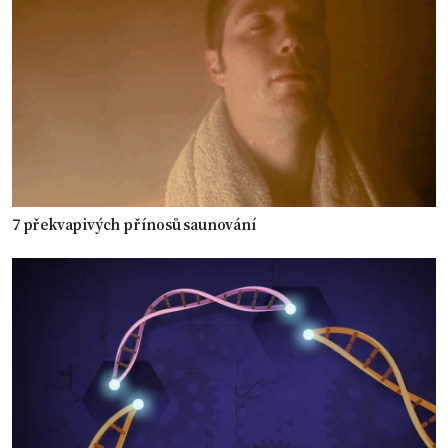
7 překvapivých přínosů saunování