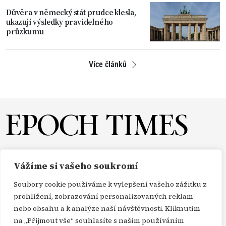
Důvěra v německý stát prudce klesla,
ukazují výsledky pravidelného
průzkumu
Více článků
O NÁS
REDAKCE
PŘEDPLATNÉ
PODPORA
Vážíme si vašeho soukromí
DARUJTE
KONTAKT
TISKOVÉ ZPRÁVY
GDPR
Soubory cookie používáme k vylepšení vašeho zážitku z
OBCHODNÍ PODMÍNKY
prohlížení, zobrazování personalizovaných reklam
nebo obsahu a k analýze naší návštěvnosti. Kliknutím
na „Přijmout vše“ souhlasíte s naším používáním