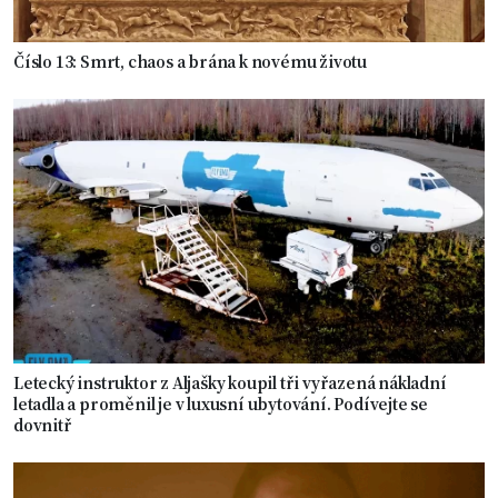
Číslo 13: Smrt, chaos a brána k novému životu
Letecký instruktor z Aljašky koupil tři vyřazená nákladní
letadla a proměnil je v luxusní ubytování. Podívejte se
dovnitř