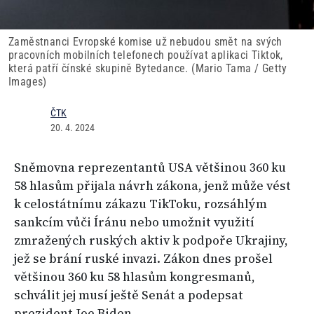
Zaměstnanci Evropské komise už nebudou smět na svých
pracovních mobilních telefonech používat aplikaci Tiktok,
která patří čínské skupině Bytedance. (Mario Tama / Getty
Images)
ČTK
20. 4. 2024
Sněmovna reprezentantů USA většinou 360 ku
58 hlasům přijala návrh zákona, jenž může vést
k celostátnímu zákazu TikToku, rozsáhlým
sankcím vůči Íránu nebo umožnit využití
zmražených ruských aktiv k podpoře Ukrajiny,
jež se brání ruské invazi. Zákon dnes prošel
většinou 360 ku 58 hlasům kongresmanů,
schválit jej musí ještě Senát a podepsat
prezident Joe Biden.