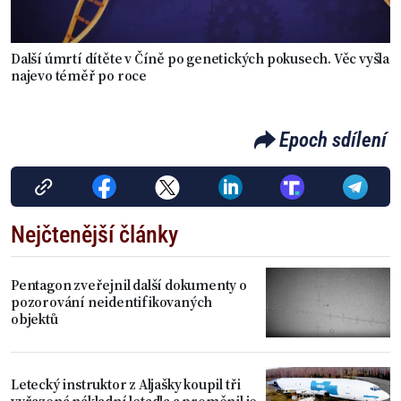
Další úmrtí dítěte v Číně po genetických pokusech. Věc vyšla
najevo téměř po roce
Epoch sdílení
Nejčtenější články
Pentagon zveřejnil další dokumenty o
pozorování neidentifikovaných
objektů
Letecký instruktor z Aljašky koupil tři
vyřazená nákladní letadla a proměnil je