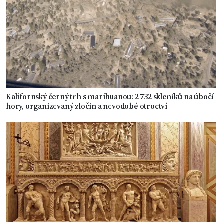
Kalifornský černý trh s marihuanou: 2 732 skleníků na úbočí
hory, organizovaný zločin a novodobé otroctví