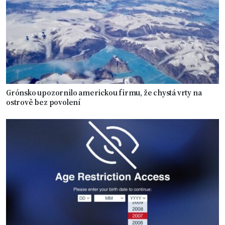
Grónsko upozornilo americkou firmu, že chystá vrty na
ostrově bez povolení