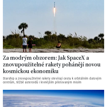
Za modrým obzorem: Jak SpaceX a
znovupoužitelné rakety pohánějí novou
kosmickou ekonomiku
Starship a znovupoužitelné rakety otevírají cestu k orbitálním datovým
centrům, těžbě asteroidů i levnějším pilotovaným misím