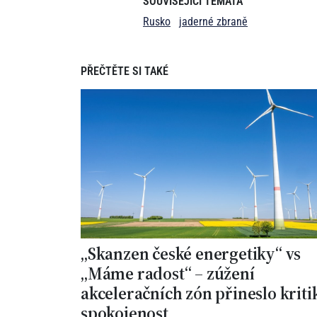
SOUVISEJÍCÍ TÉMATA
Rusko
jaderné zbraně
PŘEČTĚTE SI TAKÉ
„Skanzen české energetiky“ vs
„Máme radost“ – zúžení
akceleračních zón přineslo kriti
spokojenost