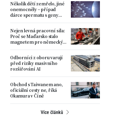
Několik dětí zemřelo, jiné
ministr
onemocněly – případ
dárce spermatu s geny
zvyšujícími riziko
nádorových onemocnění
Nejen levná pracovní síla:
Proč se Maďarsko stalo
magnetem pro německý
automobilový průmysl
Odborníci z oboru varují
před riziky masivního
rozšiřování AI
Obchod s Taiwanem ano,
oficiální cesty ne, říká
Okamura v Číně
Více článků