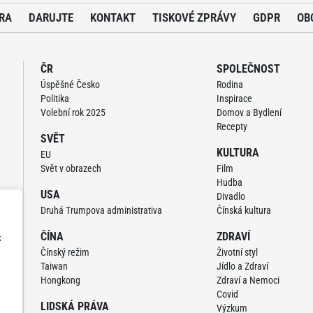
RA
DARUJTE
KONTAKT
TISKOVÉ ZPRÁVY
GDPR
OB
ČR
SPOLEČNOST
Úspěšné Česko
Rodina
Politika
Inspirace
Volební rok 2025
Domov a Bydlení
Recepty
SVĚT
KULTURA
EU
Svět v obrazech
Film
Hudba
USA
Divadlo
Druhá Trumpova administrativa
Čínská kultura
ČÍNA
ZDRAVÍ
z
Čínský režim
Životní styl
Taiwan
Jídlo a Zdraví
Hongkong
Zdraví a Nemoci
Covid
LIDSKÁ PRÁVA
Výzkum