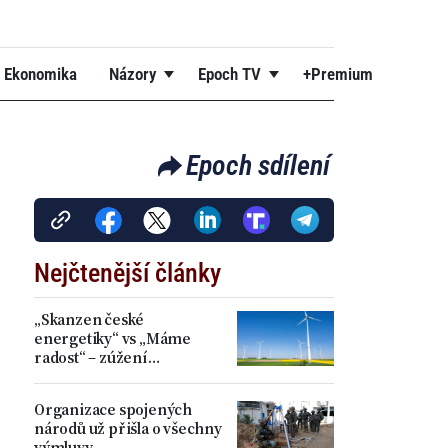
Ekonomika
Názory
Epoch TV
+Premium
Epoch sdílení
Nejčtenější články
„Skanzen české
energetiky“ vs „Máme
radost“ – zúžení
akceleračních zón přineslo
kritiku i spokojenost
Organizace spojených
národů už přišla o všechny
výmluvy