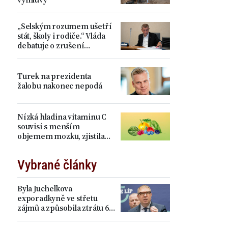
„Selským rozumem ušetří
stát, školy i rodiče.“ Vláda
debatuje o zrušení
devátých tříd, proti je Plaga
Turek na prezidenta
žalobu nakonec nepodá
Nízká hladina vitaminu C
souvisí s menším
objemem mozku, zjistila
studie
Vybrané články
Byla Juchelkova
exporadkyně ve střetu
zájmů a způsobila ztrátu 64
milionů? „Čistá
manipulace,“ ohradil se