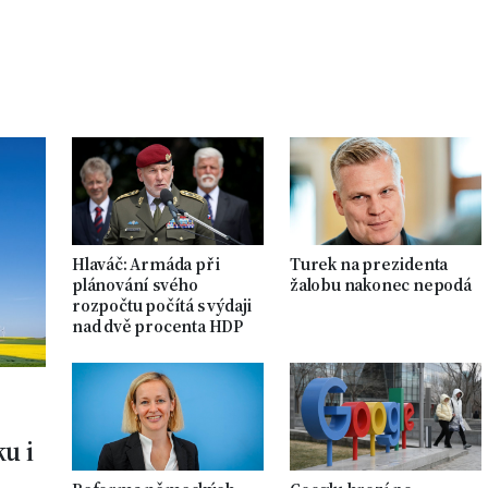
Hlaváč: Armáda při
Turek na prezidenta
plánování svého
žalobu nakonec nepodá
rozpočtu počítá s výdaji
nad dvě procenta HDP
ku i