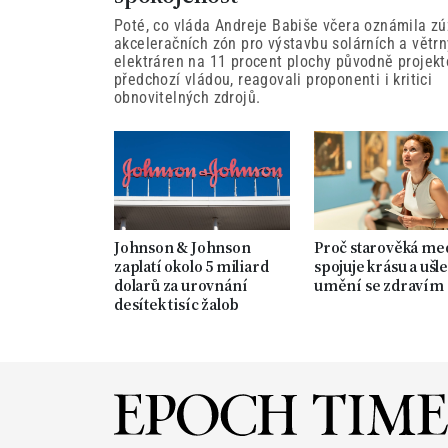
Poté, co vláda Andreje Babiše včera oznámila zú
akceleračních zón pro výstavbu solárních a větr
elektráren na 11 procent plochy původně projek
předchozí vládou, reagovali proponenti i kritici
obnovitelných zdrojů.
Johnson & Johnson
Proč starověká me
zaplatí okolo 5 miliard
spojuje krásu a ušle
dolarů za urovnání
umění se zdravím
desítek tisíc žalob