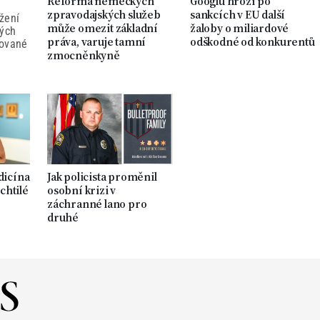
Reforma německých
Googlu hrozí po
zpravodajských služeb
sankcích v EU další
žení
může omezit základní
žaloby o miliardové
ných
práva, varuje tamní
odškodné od konkurentů
tované
zmocněnkyně
dicína
Jak policista proměnil
chtilé
osobní krizi v
záchranné lano pro
druhé