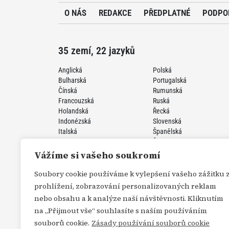
O NÁS
REDAKCE
PŘEDPLATNÉ
PODPO
35 zemí, 22 jazyků
Anglická
Polská
Bulharská
Portugalská
Čínská
Rumunská
Francouzská
Ruská
Holandská
Řecká
Indonézská
Slovenská
Italská
Španělská
Japonská
Švédská
Korejská
Turecká
Vážíme si vašeho soukromí
Německá
Ukrajinská
Perzská
Vietnamská
Soubory cookie používáme k vylepšení vašeho zážitku 
prohlížení, zobrazování personalizovaných reklam
nebo obsahu a k analýze naší návštěvnosti. Kliknutím
na „Přijmout vše“ souhlasíte s naším používáním
souborů cookie.
Zásady používání souborů cookie