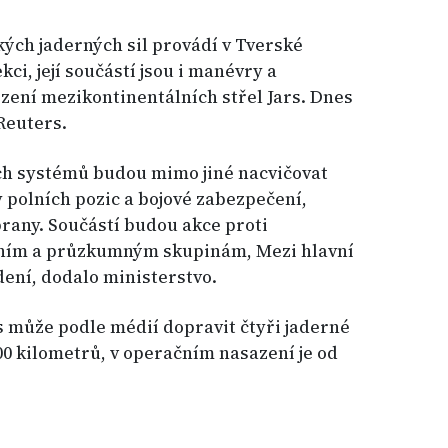
kých jaderných sil provádí v Tverské
ci, její součástí jsou i manévry a
zení mezikontinentálních střel Jars. Dnes
Reuters.
h systémů budou mimo jiné nacvičovat
 polních pozic a bojové zabezpečení,
rany. Součástí budou akce proti
ním a průzkumným skupinám, Mezi hlavní
dení, dodalo ministerstvo.
s může podle médií dopravit čtyři jaderné
00 kilometrů, v operačním nasazení je od