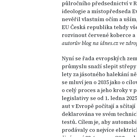
půlročního předsednictví v R
ideologie a místopředseda 
nevěřil vlastním očím a uším,
EU Česká republika tehdy vše
rozvinout červené koberce a 
autorův blog na idnes.cz ve zdro
Nyní se řada evropských zem
průmyslu snaží slepit střepy
lety za jásotného halekání někd
se mluví jen o 2035 jako o cí
o celý proces a jeho kroky v 
legislativy se od 1. ledna 20
aut v Evropě počítají a sčítaj
deklarována ve svém techni
testů. Cílem je, aby automobi
prodávaly co nejvíce elektric