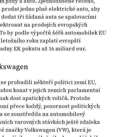
km jízdy a auto. Zjednodušeně řečeno,
prodat jedno plně elektrické auto, aby
dodat tři žádaná auta se spalovacími
lektroaut na prodejích evropských
 To by podle výpočtů šéfů automobilek EU
letošního roku zaplatí evropští
adny EK pokutu až 16 miliard eur.
lkswagen
se probudili někteří politici zemí EU,
budou konat v jejich zemích parlamentní
jinak dost apatických voličů. Protože
zumí přece každý, pozornost politických
ka se soustředila na automobilový
ních varovných stávkách ještě zdaleka
é značky Volkswagen (VW), která je