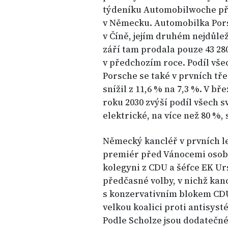
týdeníku Automobilwoche při
v Německu. Automobilka Pors
v Číně, jejím druhém nejdůle
září tam prodala pouze 43 28
v předchozím roce. Podíl vše
Porsche se také v prvních tř
snížil z 11,6 % na 7,3 %. V b
roku 2030 zvýší podíl všech s
elektrické, na více než 80 %,
Německý kancléř v prvních l
premiér před Vánocemi osobn
kolegyni z CDU a šéfce EK Ur
předčasné volby, v nichž kanc
s konzervativním blokem CDU
velkou koalici proti antisys
Podle Scholze jsou dodatečn