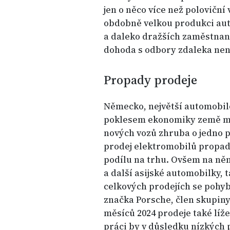
jen o něco více než polovičn
obdobně velkou produkci aut
a daleko dražších zaměstnan
dohoda s odbory zdaleka nen
Propady prodeje
Německo, největší automobilo
poklesem ekonomiky země m
nových vozů zhruba o jedno p
prodej elektromobilů propadl o
podílu na trhu. Ovšem na ně
a další asijské automobilky, 
celkových prodejích se pohyb
značka Porsche, člen skupiny 
měsíců 2024 prodeje také líž
práci by v důsledku nízkých