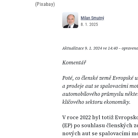
(Pixabay)
Milan Smutný
8. 1. 2025
Aktualizace 9. 1. 2024 ve 14:40 – opraveno
Komentář
Poté, co členské země Evropské u
a prodeje aut se spalovacími mo
automobilového průmyslu některé 
klíčového sektoru ekonomiky.
V roce 2022 byl totiž Evrop
(EP) po souhlasu členských z
nových aut se spalovacími mo