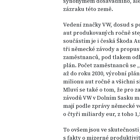
synonymem dosavadního, ale
zázraku této země.
Vedení značky VW, dosud s p
aut produkovaných ročně st
součástím je i česká Škoda Au
tři německé závody a propusti
zaměstnanců, pod tlakem od
plán. Počet zaměstnanců se „s
až do roku 2030, výrobní plán
milionu aut ročně a všichni 
Mluví se také o tom, že pro z
závodů VW v Dolním Sasku má
mají podle zprávy německé v
o čtyři miliardy eur, z toho 
To ovšem jsou ve skutečnosti
s fakty o mizerné produktivi