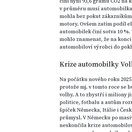
činí nyní 93,6 gramu CO2 na 
v průměru musí automobilka 
mohla bez pokut zákazníkům 
motory. Ovšem zatím podíl e
automobilek činí sotva 10 %.
mohlo znamenat, že na konci 
automobiloví výrobci do pokl
Krize automobilky Vo
Na počátku nového roku 2025 
protože mj. v tomto roce se 
volby. A to zbystří i miliony 
politice, fotbalu a autům ro
špiček Německa, Itálie i Čes
průmysl. V Německu po masiv
neskončila krize automobilov