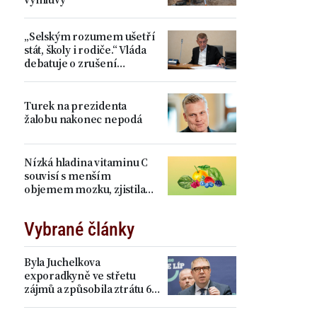
„Selským rozumem ušetří
stát, školy i rodiče.“ Vláda
debatuje o zrušení
devátých tříd, proti je Plaga
Turek na prezidenta
žalobu nakonec nepodá
Nízká hladina vitaminu C
souvisí s menším
objemem mozku, zjistila
studie
Vybrané články
Byla Juchelkova
exporadkyně ve střetu
zájmů a způsobila ztrátu 64
milionů? „Čistá
manipulace,“ ohradil se