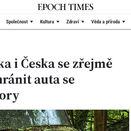
Společnost
Kultura
Zdraví
Věda a příroda
a i Česka se zřejmě
ránit auta se
tory