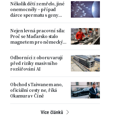
Několik dětí zemřelo, jiné
ministr
onemocněly – případ
dárce spermatu s geny
zvyšujícími riziko
nádorových onemocnění
Nejen levná pracovní síla:
Proč se Maďarsko stalo
magnetem pro německý
automobilový průmysl
Odborníci z oboru varují
před riziky masivního
rozšiřování AI
Obchod s Taiwanem ano,
oficiální cesty ne, říká
Okamura v Číně
Více článků