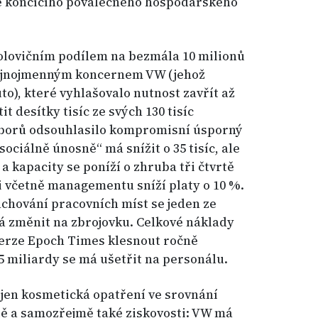
 končícího poválečného hospodářského
olovičním podílem na bezmála 10 milionů
ejnojmenným koncernem VW (jehož
to), které vyhlašovalo nutnost zavřít až
t desítky tisíc ze svých 130 tisíc
borů odsouhlasilo kompromisní úsporný
ociálně únosně“ má snížit o 35 tisíc, ale
 a kapacity se poníží o zhruba tři čtvrtě
si včetně managementu sníží platy o 10 %.
achování pracovních míst se jeden ze
 změnit na zbrojovku. Celkové náklady
erze Epoch Times klesnout ročně
1,5 miliardy se má ušetřit na personálu.
 jen kosmetická opatření ve srovnání
tě a samozřejmě také ziskovosti: VW má