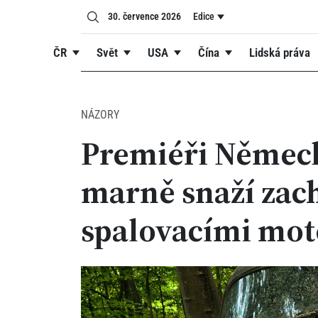
30. července 2026
Edice
ČR
Svět
USA
Čína
Lidská práva
NÁZORY
Premiéři Německ
marně snaží zach
spalovacími mo