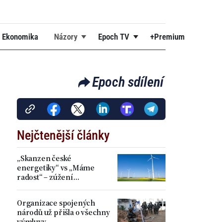
Ekonomika
Názory
Epoch TV
+Premium
Epoch sdílení
Nejčtenější články
„Skanzen české
energetiky“ vs „Máme
radost“ – zúžení
akceleračních zón přineslo
kritiku i spokojenost
Organizace spojených
národů už přišla o všechny
výmluvy