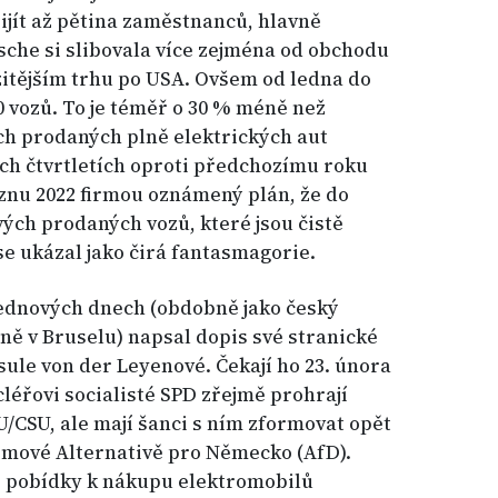
jít až pětina zaměstnanců, hlavně
che si slibovala více zejména od obchodu
žitějším trhu po USA. Ovšem od ledna do
0 vozů. To je téměř o 30 % méně než
ch prodaných plně elektrických aut
ech čtvrtletích oproti předchozímu roku
řeznu 2022 firmou oznámený plán, že do
vých prodaných vozů, které jsou čistě
 se ukázal jako čirá fantasmagorie.
ednových dnech (obdobně jako český
ě v Bruselu) napsal dopis své stranické
sule von der Leyenové. Čekají ho 23. února
léřovi socialisté SPD zřejmě prohrají
/CSU, ale mají šanci s ním zformovat opět
témové Alternativě pro Německo (AfD).
é pobídky k nákupu elektromobilů