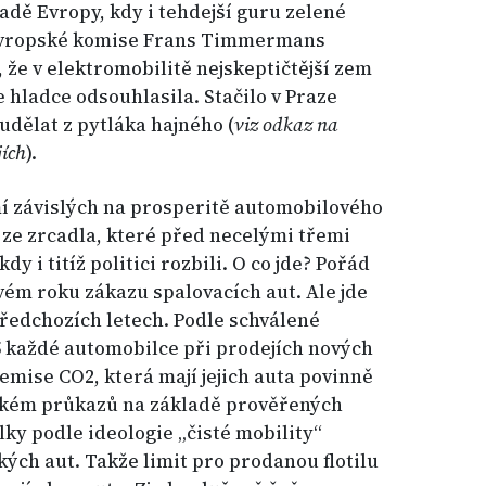
adě Evropy, kdy i tehdejší guru zelené
Evropské komise Frans Timmermans
 že v elektromobilitě nejskeptičtější zem
 hladce odsouhlasila. Stačilo v Praze
udělat z pytláka hajného (
viz odkaz na
jích
).
í závislých na prosperitě automobilového
 ze zrcadla, které před necelými třemi
y i titíž politici rozbili. O co jde? Pořád
lovém roku zákazu spalovacích aut. Ale jde
předchozích letech. Podle schválené
25 každé automobilce při prodejích nových
í emise CO2, která mají jejich auta povinně
ckém průkazů na základě prověřených
lky podle ideologie „čisté mobility“
kých aut. Takže limit pro prodanou flotilu