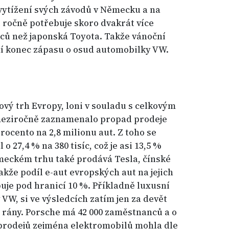
í vytížení svých závodů v Německu a na
 ročně potřebuje skoro dvakrát více
ců než japonská Toyota. Takže vánoční
í konec zápasu o osud automobilky VW.
vý trh Evropy, loni v souladu s celkovým
eziročně zaznamenalo propad prodeje
rocento na 2,8 milionu aut. Z toho se
 27,4 % na 380 tisíc, což je asi 13,5 %
meckém trhu také prodává Tesla, čínské
takže podíl e-aut evropských aut na jejich
uje pod hranicí 10 %. Příkladně luxusní
VW, si ve výsledcích zatím jen za devět
e rány. Porsche má 42 000 zaměstnanců a o
 prodejů zejména elektromobilů mohla dle