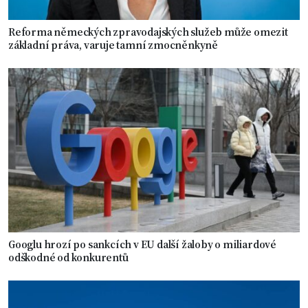
Reforma německých zpravodajských služeb může omezit
základní práva, varuje tamní zmocněnkyně
Googlu hrozí po sankcích v EU další žaloby o miliardové
odškodné od konkurentů