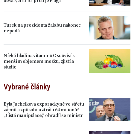
devátých tříd, proti je Plaga
Turek na prezidenta žalobu nakonec
nepodá
Nízká hladina vitaminu C souvisí s
menším objemem mozku, zjistila
studie
Vybrané články
Byla Juchelkova exporadkyně ve střetu
zájmů a způsobila ztrátu 64 milionů?
„Čistá manipulace,“ ohradil se ministr