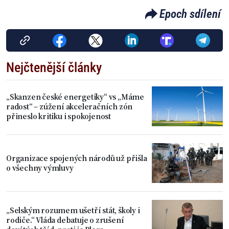
Epoch sdílení
Nejčtenější články
„Skanzen české energetiky“ vs „Máme
radost“ – zúžení akceleračních zón
přineslo kritiku i spokojenost
Organizace spojených národů už přišla
o všechny výmluvy
„Selským rozumem ušetří stát, školy i
rodiče.“ Vláda debatuje o zrušení