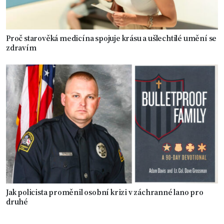
Proč starověká medicína spojuje krásu a ušlechtilé umění se
zdravím
Jak policista proměnil osobní krizi v záchranné lano pro
druhé