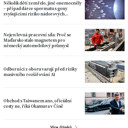
Několik dětí zemřelo, jiné onemocněly
– případ dárce spermatu s geny
zvyšujícími riziko nádorových
onemocnění
Nejen levná pracovní síla: Proč se
Maďarsko stalo magnetem pro
německý automobilový průmysl
Odborníci z oboru varují před riziky
masivního rozšiřování AI
Obchod s Taiwanem ano, oficiální
cesty ne, říká Okamura v Číně
Více článků