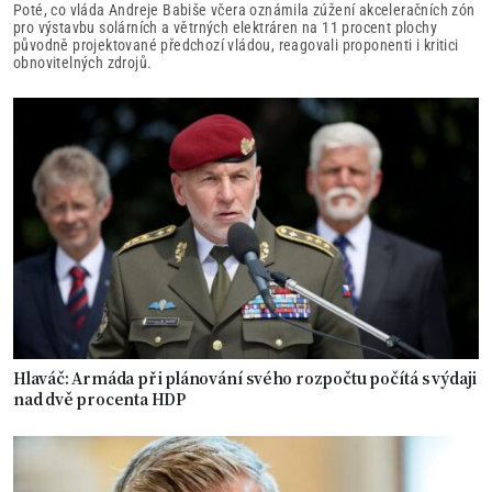
Poté, co vláda Andreje Babiše včera oznámila zúžení akceleračních zón
pro výstavbu solárních a větrných elektráren na 11 procent plochy
původně projektované předchozí vládou, reagovali proponenti i kritici
obnovitelných zdrojů.
Hlaváč: Armáda při plánování svého rozpočtu počítá s výdaji
nad dvě procenta HDP