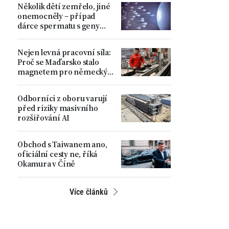
Několik dětí zemřelo, jiné
ministr
onemocněly – případ
dárce spermatu s geny
zvyšujícími riziko
nádorových onemocnění
Nejen levná pracovní síla:
Proč se Maďarsko stalo
magnetem pro německý
automobilový průmysl
Odborníci z oboru varují
před riziky masivního
rozšiřování AI
Obchod s Taiwanem ano,
oficiální cesty ne, říká
Okamura v Číně
Více článků