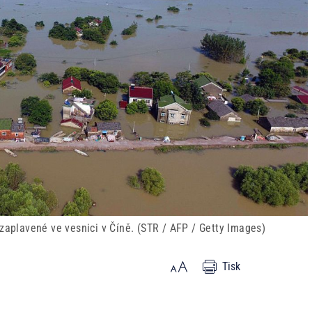
zaplavené ve vesnici v Číně. (STR / AFP / Getty Images)
Tisk