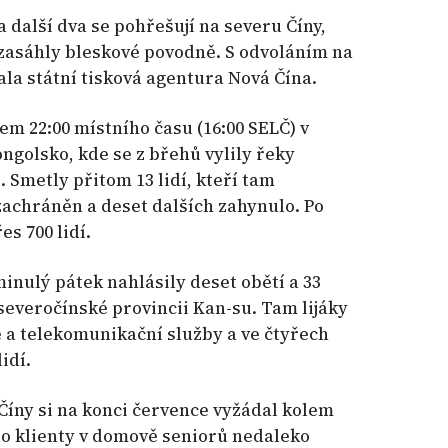
 další dva se pohřešují na severu Číny,
 zasáhly bleskové povodně. S odvoláním na
la státní tisková agentura Nová Čína.
lem 22:00 místního času (16:00 SELČ) v
ngolsko, kde se z břehů vylily řeky
 Smetly přitom 13 lidí, kteří tam
zachráněn a deset dalších zahynulo. Po
s 700 lidí.
inulý pátek nahlásily deset obětí a 33
everočínské provincii Kan-su. Tam lijáky
é a telekomunikační služby a ve čtyřech
idí.
Číny si na konci července vyžádal kolem
ylo klienty v domově seniorů nedaleko