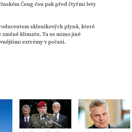
čínském Čeng-čou pak před čtyřmi lety
producentem skleníkových plynů, které
e změně klimatu. Ta se mimo jiné
ivnějšími extrémy v počasí.