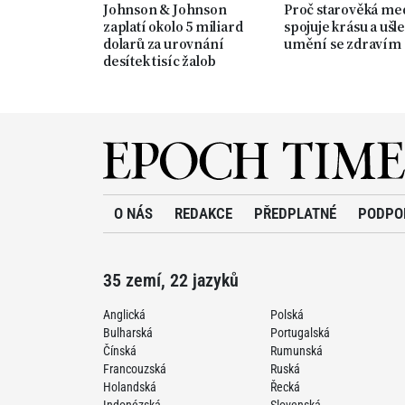
Johnson & Johnson
Proč starověká me
zaplatí okolo 5 miliard
spojuje krásu a ušle
dolarů za urovnání
umění se zdravím
desítek tisíc žalob
O NÁS
REDAKCE
PŘEDPLATNÉ
PODPO
35 zemí, 22 jazyků
Anglická
Polská
Bulharská
Portugalská
Čínská
Rumunská
Francouzská
Ruská
Holandská
Řecká
Indonézská
Slovenská