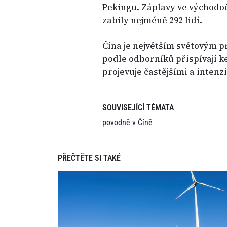
Pekingu. Záplavy ve východo
zabily nejméně 292 lidí.
Čína je největším světovým 
podle odborníků přispívají k
projevuje častějšími a intenz
SOUVISEJÍCÍ TÉMATA
povodně v Číně
PŘEČTĚTE SI TAKÉ