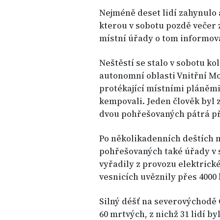
Nejméně deset lidí zahynulo a
kterou v sobotu pozdě večer
místní úřady o tom informova
Neštěstí se stalo v sobotu ko
autonomní oblasti Vnitřní Mo
protékající místními pláněmi.
kempovali. Jeden člověk byl 
dvou pohřešovaných pátrá pře
Po několikadenních deštích m
pohřešovaných také úřady v s
vyřadily z provozu elektrick
vesnicích uvěznily přes 4000 l
Silný déšť na severovýchodě 
60 mrtvých, z nichž 31 lidí b