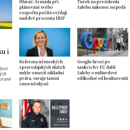
Hlaváč: Armáda při
Turek na prezidenta
plánování svého
žalobu nakonec nepodá
rozpočtu počítá s výdaji
nad dvě procenta HDP
ku i
Reforma německých
Googlu hrozí po
zpravodajských služeb
sankcích v EU další
žení
může omezit základní
žaloby o miliardové
ných
práva, varuje tamní
odškodné od konkurentů
tované
zmocněnkyně