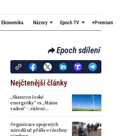
Ekonomika
Názory
Epoch TV
+Premium
Epoch sdílení
Nejčtenější články
„Skanzen české
energetiky“ vs „Máme
radost“ – zúžení
akceleračních zón přineslo
kritiku i spokojenost
Organizace spojených
národů už přišla o všechny
výmluvy