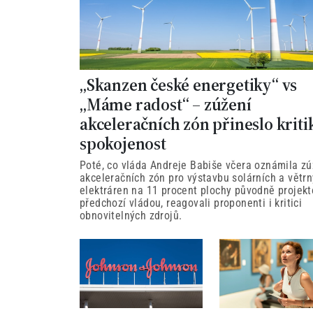
„Skanzen české energetiky“ vs
„Máme radost“ – zúžení
akceleračních zón přineslo kriti
spokojenost
Poté, co vláda Andreje Babiše včera oznámila zú
akceleračních zón pro výstavbu solárních a větr
elektráren na 11 procent plochy původně projek
předchozí vládou, reagovali proponenti i kritici
obnovitelných zdrojů.