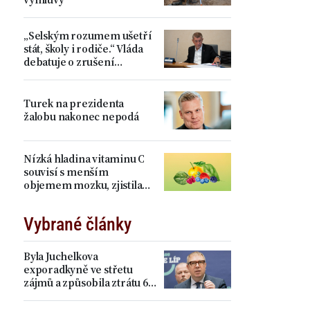
„Selským rozumem ušetří
stát, školy i rodiče.“ Vláda
debatuje o zrušení
devátých tříd, proti je Plaga
Turek na prezidenta
žalobu nakonec nepodá
Nízká hladina vitaminu C
souvisí s menším
objemem mozku, zjistila
studie
Vybrané články
Byla Juchelkova
exporadkyně ve střetu
zájmů a způsobila ztrátu 64
milionů? „Čistá
manipulace,“ ohradil se