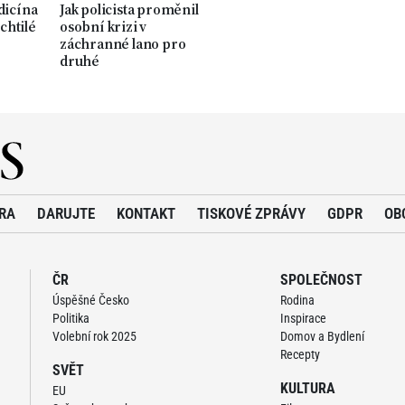
dicína
Jak policista proměnil
chtilé
osobní krizi v
záchranné lano pro
druhé
RA
DARUJTE
KONTAKT
TISKOVÉ ZPRÁVY
GDPR
OB
ČR
SPOLEČNOST
Úspěšné Česko
Rodina
Politika
Inspirace
Volební rok 2025
Domov a Bydlení
Recepty
SVĚT
KULTURA
EU