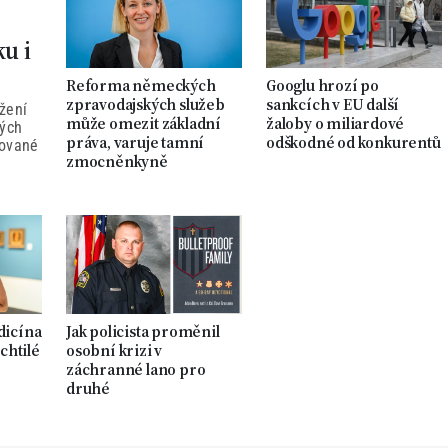
ku i
Reforma německých
Googlu hrozí po
zpravodajských služeb
sankcích v EU další
žení
může omezit základní
žaloby o miliardové
ných
práva, varuje tamní
odškodné od konkurentů
tované
zmocněnkyně
dicína
Jak policista proměnil
chtilé
osobní krizi v
záchranné lano pro
druhé