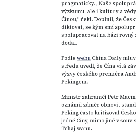
pragmaticky. „Naše spoluprá
výzkumu, ale i kultury a vědy
Čínou,“ řekl. Doplnil, že Če
diktovat, se kým smí spolupr
spolupracovat na bázi rovný 
dodal.
Podle
webu
China Daily mluv
středu uvedl, že Čína vítá zá
výzvy českého premiéra Andr
Pekingem.
Ministr zahraničí Petr Macin
oznámil záměr obnovit stand
Peking často kritizoval Česk
jedné Číny, mimo jiné v souvi
Tchaj-wanu.