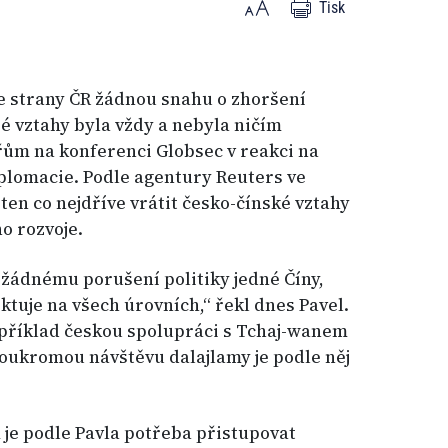
Tisk
ze strany ČR žádnou snahu o zhoršení
ré vztahy byla vždy a nebyla ničím
řům na konferenci Globsec v reakci na
plomacie. Podle agentury Reuters ve
oten co nejdříve vrátit česko-čínské vztahy
o rozvoje.
žádnému porušení politiky jedné Číny,
ktuje na všech úrovních,“ řekl dnes Pavel.
příklad českou spolupráci s Tchaj-wanem
oukromou návštěvu dalajlamy je podle něj
je podle Pavla potřeba přistupovat