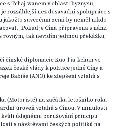
ce s Tchaj-wanem v oblasti byznysu,
 je rozsáhlejší než dosavadní spolupráce s
sku jakožto suverénní zemi by neměl nikdo
acovat. „Pokud je Čína připravena s námi
s rovným, tak nevidím jedinou překážku,“
čí čínské diplomacie Kuo Ťia-kchun ve
vazek české vlády k politice jedné Číny a
eje Babiše (ANO) ke zlepšení vztahů s
ka (Motoristé) na začátku letošního roku
ardní úroveň vztahů s Čínou. V minulosti
o kvůli údajnému porušování principu
slosti s návštěvami českých politiků na