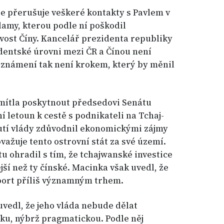
že přerušuje veškeré kontakty s Pavlem v
lamy, kterou podle ní poškodil
vost Číny. Kancelář prezidenta republiky
dentské úrovni mezi ČR a Čínou není
známení tak není krokem, který by měnil
mítla poskytnout předsedovi Senátu
í letoun k cestě s podnikateli na Tchaj-
tí vlády zdůvodnil ekonomickými zájmy
važuje tento ostrovní stát za své území.
u ohradil s tím, že tchajwanské investice
jší než ty čínské. Macinka však uvedl, že
port příliš významným trhem.
vedl, že jeho vláda nebude dělat
ku, nýbrž pragmatickou. Podle něj