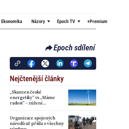
Ekonomika
Názory
Epoch TV
+Premium
Epoch sdílení
Nejčtenější články
„Skanzen české
energetiky“ vs „Máme
radost“ – zúžení
akceleračních zón přineslo
kritiku i spokojenost
Organizace spojených
národů už přišla o všechny
výmluvy