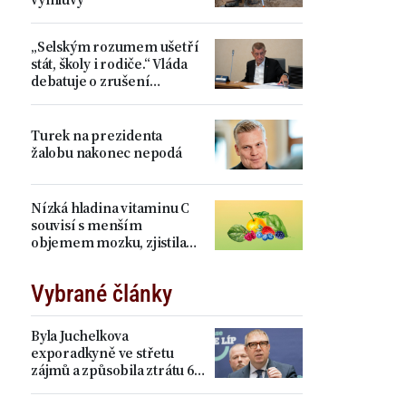
„Selským rozumem ušetří
stát, školy i rodiče.“ Vláda
debatuje o zrušení
devátých tříd, proti je Plaga
Turek na prezidenta
žalobu nakonec nepodá
Nízká hladina vitaminu C
souvisí s menším
objemem mozku, zjistila
studie
Vybrané články
Byla Juchelkova
exporadkyně ve střetu
zájmů a způsobila ztrátu 64
milionů? „Čistá
manipulace,“ ohradil se