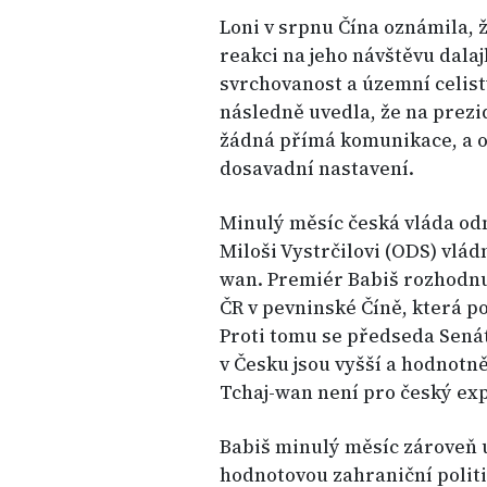
Loni v srpnu Čína oznámila, 
reakci na jeho návštěvu dalaj
svrchovanost a územní celist
následně uvedla, že na prezi
žádná přímá komunikace, a o
dosavadní nastavení.
Minulý měsíc česká vláda od
Miloši Vystrčilovi (ODS) vládn
wan. Premiér Babiš rozhodnu
ČR v pevninské Číně, která po
Proti tomu se předseda Senát
v Česku jsou vyšší a hodnotně
Tchaj-wan není pro český ex
Babiš minulý měsíc zároveň u
hodnotovou zahraniční politi