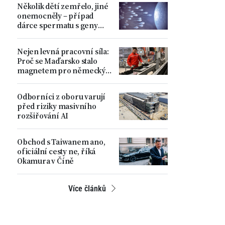
Několik dětí zemřelo, jiné
ministr
onemocněly – případ
dárce spermatu s geny
zvyšujícími riziko
nádorových onemocnění
Nejen levná pracovní síla:
Proč se Maďarsko stalo
magnetem pro německý
automobilový průmysl
Odborníci z oboru varují
před riziky masivního
rozšiřování AI
Obchod s Taiwanem ano,
oficiální cesty ne, říká
Okamura v Číně
Více článků