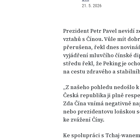
21. 5. 2026
Prezident Petr Pavel nevidí 
vztahů s Čínou. Vůle mít dob
přerušena, řekl dnes noviná
vyjádření mluvčího čínské di
středu řekl, že Peking je och
na cestu zdravého a stabilníh
„Z našeho pohledu nedošlo k 
Česká republika ji plně respe
Zda Čína vnímá negativně na
nebo prezidentovu loňskou s
ke zvážení Číny.
Ke spolupráci s Tchaj-wanem 