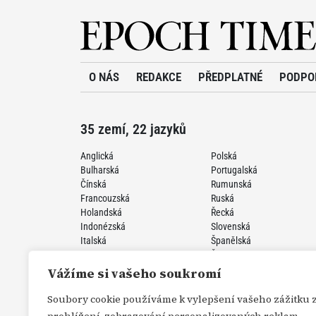
O NÁS
REDAKCE
PŘEDPLATNÉ
PODPO
35 zemí, 22 jazyků
Anglická
Polská
Bulharská
Portugalská
Čínská
Rumunská
Francouzská
Ruská
Holandská
Řecká
Indonézská
Slovenská
Italská
Španělská
Japonská
Švédská
Korejská
Turecká
Vážíme si vašeho soukromí
Německá
Ukrajinská
Perzská
Vietnamská
Soubory cookie používáme k vylepšení vašeho zážitku 