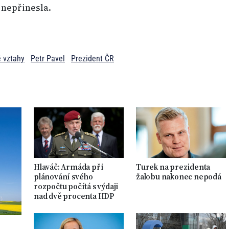
 nepřinesla.
é vztahy
Petr Pavel
Prezident ČR
Hlaváč: Armáda při
Turek na prezidenta
plánování svého
žalobu nakonec nepodá
rozpočtu počítá s výdaji
nad dvě procenta HDP