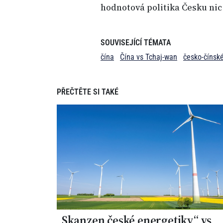
hodnotová politika Česku nic
SOUVISEJÍCÍ TÉMATA
čína
Čína vs Tchaj-wan
česko-čínsk
PŘEČTĚTE SI TAKÉ
„Skanzen české energetiky“ vs