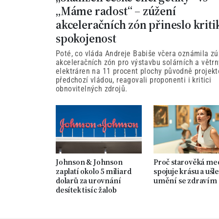
„Máme radost“ – zúžení
akceleračních zón přineslo kriti
spokojenost
Poté, co vláda Andreje Babiše včera oznámila zú
akceleračních zón pro výstavbu solárních a větr
elektráren na 11 procent plochy původně projek
předchozí vládou, reagovali proponenti i kritici
obnovitelných zdrojů.
Johnson & Johnson
Proč starověká me
zaplatí okolo 5 miliard
spojuje krásu a ušle
dolarů za urovnání
umění se zdravím
desítek tisíc žalob