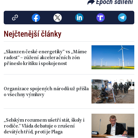
Epoch sdílení
Nejčtenější články
„Skanzen české energetiky“ vs „Máme
radost“ – zúžení akceleračních zón
přineslo kritiku i spokojenost
Organizace spojených národů už přišla
o všechny výmluvy
„Selským rozumem ušetří stát, školy i
rodiče.“ Vláda debatuje o zrušení
devátých tříd, proti je Plaga