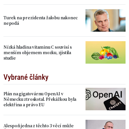
Turek na prezidenta žalobu nakonec
nepodá
Nízká hladina vitaminu C souvisí s
menším objemem mozku, zjistila
studie
Vybrané články
Plán na gigatovárnu OpenAI v
Německu ztroskotal. Překážkou byla
elektřina a právo EU
Alespoň jedna z těchto 3 věcí může