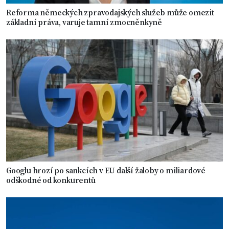
Reforma německých zpravodajských služeb může omezit
základní práva, varuje tamní zmocněnkyně
Googlu hrozí po sankcích v EU další žaloby o miliardové
odškodné od konkurentů