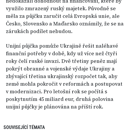
nedokázali dohodnout na financování, které by
využilo zmrazený ruský majetek. Původně se
měla za půjčku zaručit celá Evropská unie, ale
Česko, Slovensko a Maďarsko oznámily, že se na
zárukách podílet nebudou.
Unijní půjčka pomůže Ukrajině řešit naléhavé
finanční potřeby v době, kdy už více než čtyři
roky čelí ruské invazi. Dvě třetiny peněz mají
pokrýt obranné a vojenské výdaje Ukrajiny a
zbývající třetina ukrajinský rozpočet tak, aby
země mohla pokročit v reformách a postupovat
v modernizaci. Pro letošní rok se počítá s
poskytnutím 45 miliard eur, druhá polovina
unijní půjčky je plánována na příští rok.
SOUVISEJÍCÍ TÉMATA