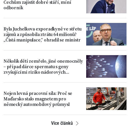
Čechům zajistit dobré stáří, míní
odborník
Byla Juchelkova exporadkyně ve střetu
zájmů a způsobila ztrátu 64 milionů?
„Čistá manipulace,“ ohradil se ministr
Několik dětí zemřelo, jiné onemocněly
– případ dárce spermatu s geny
zvyšujícími riziko nádorových
onemocnění
Nejen levná pracovní síla: Proč se
Maďarsko stalo magnetem pro
německý automobilový průmysl
Více článků