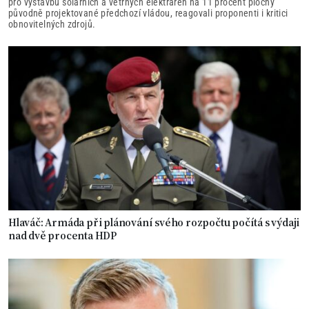
pro výstavbu solárních a větrných elektráren na 11 procent plochy
původně projektované předchozí vládou, reagovali proponenti i kritici
obnovitelných zdrojů.
Hlaváč: Armáda při plánování svého rozpočtu počítá s výdaji
nad dvě procenta HDP