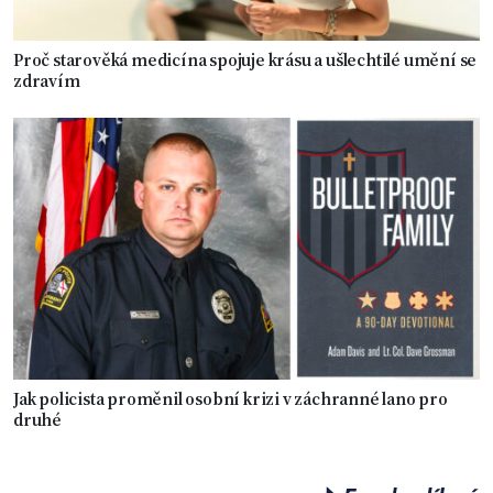
Proč starověká medicína spojuje krásu a ušlechtilé umění se
zdravím
Jak policista proměnil osobní krizi v záchranné lano pro
druhé